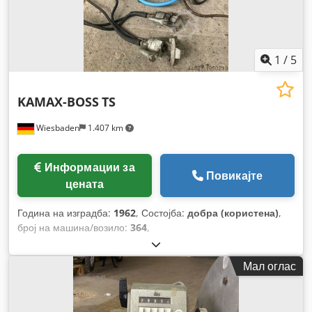
1
/
5
KAMAX-BOSS
TS
Wiesbaden
1.407 km
Информации за
Повикајте
цената
Година на изградба:
1962
, Состојба:
добра (користена)
,
број на машина/возило:
364
,
Мал оглас