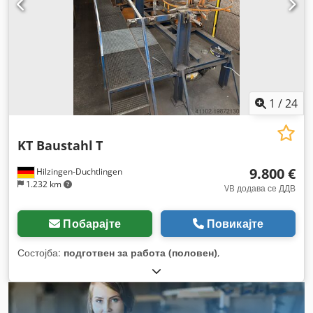
1
/
24
KT Baustahl
T
9.800 €
Hilzingen-Duchtlingen
1.232 km
VB додава се ДДВ
Побарајте
Повикајте
Состојба:
подготвен за работа (половен)
,