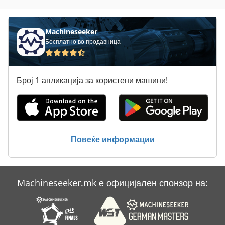
Машина За Сечење На Вода
Машина За Сечење На Жица
Machineseeker
Бесплатно во продавница
Машина За Сечење На Кров
Машина За Сечење Хартија
Број 1 апликација за користени машини!
Машина За Сечење Цевки
Машинска Машина За Сечење
Северна Клима Сала За Греење
Повеќе информации
Сечење Машина За Сечење
Machineseeker.mk е официјален спонзор на: