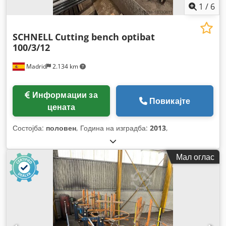
1
/
6
SCHNELL
Cutting bench optibat
100/3/12
Madrid
2.134 km
Информации за
Повикајте
цената
Состојба:
половен
, Година на изградба:
2013
,
Мал оглас