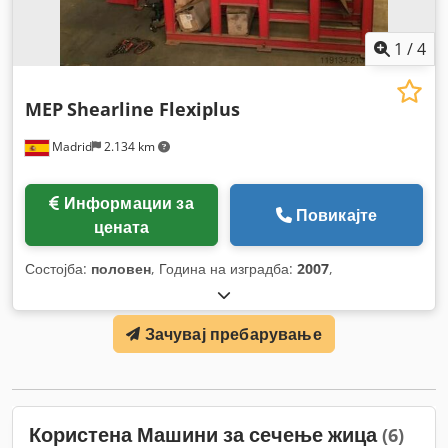
1
/
4
MEP
Shearline Flexiplus
Madrid
2.134 km
Информации за
Повикајте
цената
Состојба:
половен
, Година на изградба:
2007
,
Зачувај пребарување
Користена Машини за сечење жица
(6)