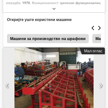
изградба:
1978
, Функционалност:
целосно функционален
,
број на машина/возило:
81882 F
,
Откријте уште користени машини
s
Машини за производство на шрафови
Машин
Мал оглас