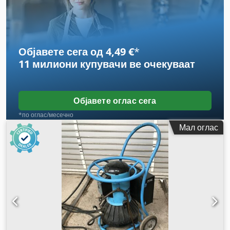
Објавете сега од 4,49 €
*
11 милиони купувачи
ве очекуваат
Објавете оглас сега
*по оглас/месечно
Мал оглас