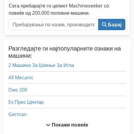
Сега пребарајте го целиот Machineseeker со
повеќе од 200.000 половни машини.
Барај
Разгледајте ги најпопуларните ознаки на
машини:
2 Машина За Шиење За Игла
All Mecanic
Dws 200
Ex Прес Центар
German
Покажи повеќе
Hsc 20 Linear