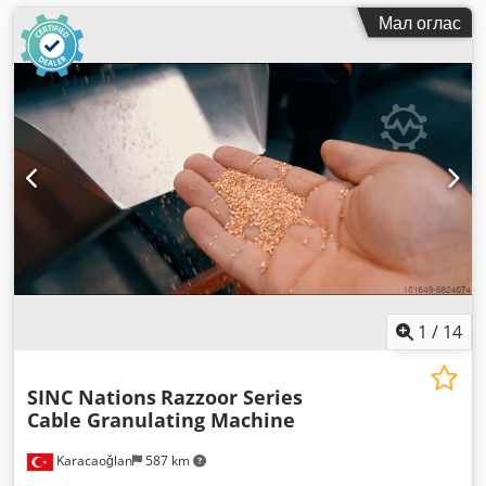
Мал оглас
1
/
14
SINC Nations
Razzoor Series
Cable Granulating Machine
Karacaoğlan
587 km