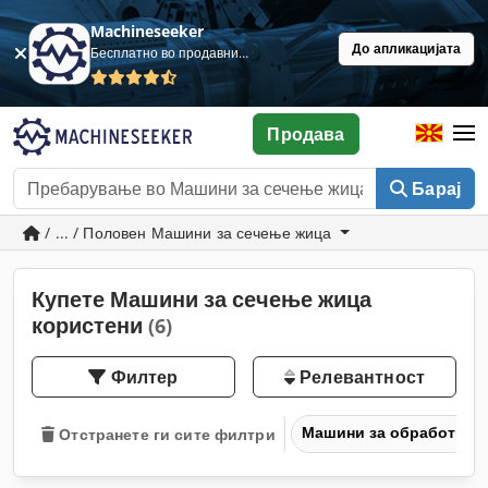
Machineseeker
До апликацијата
Бесплатно во продавница
Продава
Барај
/ ... / Половен Машини за сечење жица
Купете Машини за сечење жица
користени
(6)
Филтер
Релевантност
Машини за обработка н
Отстранете ги сите филтри