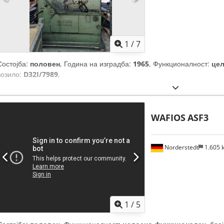
1
/
7
Состојба:
половен
, Година на изградба:
1965
, Функционалност:
це
возило:
D32I/7989
,
WAFIOS
ASF3
Norderstedt
1.605
1
/
5