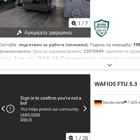
1
/
7
Аукцијата завршена
Состојба:
подготвен за работа (половен)
, Година на изградба:
19
функционален
, број на машина/возило:
22076049
, пречник на пру
(макс.):
9 мм
, моќ:
18 kW (24,47 коњски сили)
, дијаметар на жицата
капацитет:
5.400 единица/ч
,
WAFIOS
FTU 5.3
Norderstedt
1.605
1
/
28