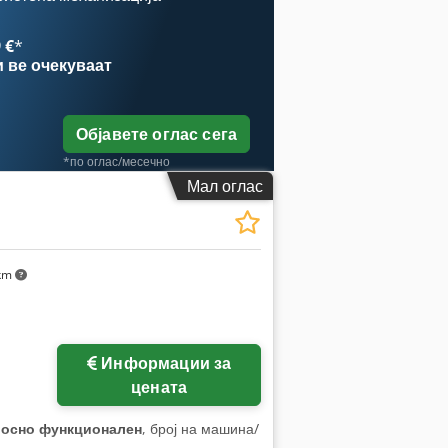
 €
*
и
ве очекуваат
Објавете оглас сега
*по оглас/месечно
Мал оглас
 km
Информации за
цената
лосно функционален
, број на машина/