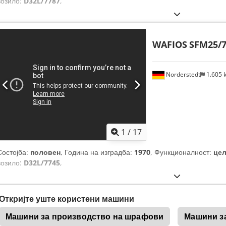
возило:
D32L/7787
,
WAFIOS
SFM25/
Norderstedt
1.605
1
/
17
Состојба:
половен
, Година на изградба:
1970
, Функционалност:
це
возило:
D32L/7745
,
Откријте уште користени машини
Машини за производство на шрафови
Машини з