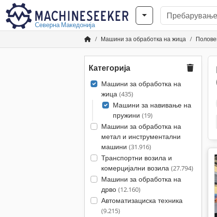
Северна Македонија
Машини за обработка на жица
Полове
Категорија
Машини за обработка на
жица
(435)
Машини за навивање на
пружини
(19)
Машини за обработка на
метал и инструментални
машини
(31.916)
Транспортни возила и
комерцијални возила
(27.794)
Машини за обработка на
дрво
(12.160)
Автоматизациска техника
(9.215)