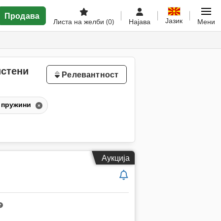
Продава
Јазик
Листа на желби
(0)
Најава
Мени
истени
Релевантност
 пружини
Аукција