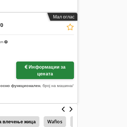
Мал оглас
70
 km
Информации за
цената
лосно функционален
, број на машина/
а влечење жица
Wafios
Spries
Жица
Ж