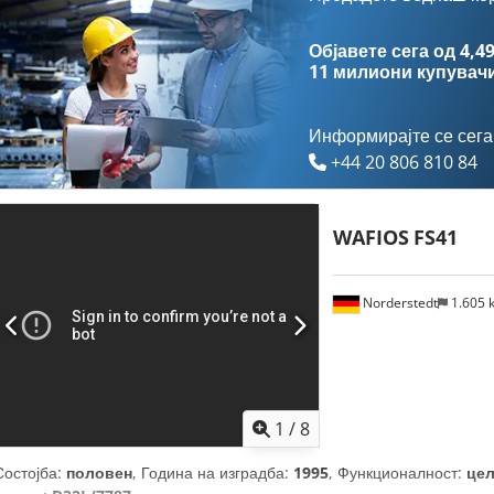
Објавете сега од 4,49
11 милиони купувач
Информирајте се сега
+44 20 806 810 84
WAFIOS
FS41
Norderstedt
1.605
1
/
8
Состојба:
половен
, Година на изградба:
1995
, Функционалност:
це