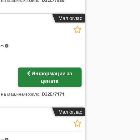
ј на машина/возило:
D32L/7980
,
Мал оглас
 km
Побарајте повеќе
Информации за
слики
цената
ј на машина/возило:
D32E/7171
,
Мал оглас
 km