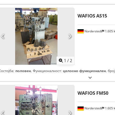
WAFIOS
AS15
Norderstedt
1.605
1
/
2
Состојба:
половен
, Функционалност:
целосно функционален
, бро
WAFIOS
FM50
Norderstedt
1.605