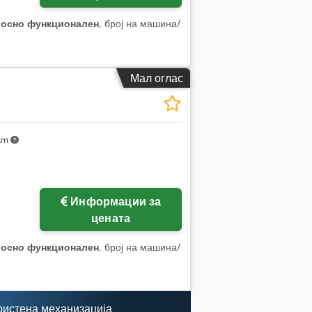
лосно функционален
, број на машина/
Мал оглас
 km
Информации за
цената
лосно функционален
, број на машина/
ристена механизација