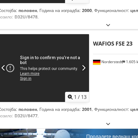
Состојба:
половен
, Година на изградба:
2000
, Функционалност:
це
возило:
D32U/8478
,
WAFIOS
FSE 23
Norderstedt
1.605
1
/
13
Состојба:
половен
, Година на изградба:
2001
, Функционалност:
це
возило:
D32U/8477
,
Продадете веднаш ко