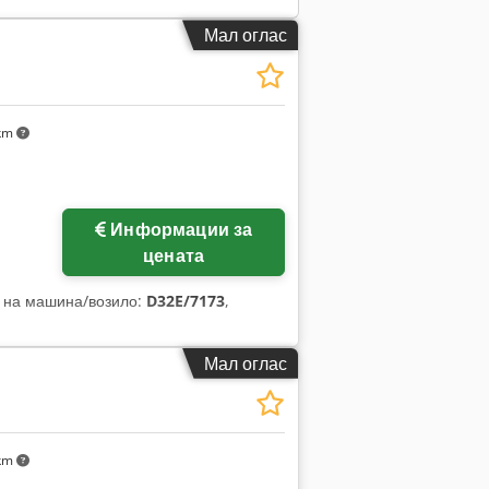
Мал оглас
 km
Побарајте повеќе
Информации за
слики
цената
ј на машина/возило:
D32E/7173
,
Мал оглас
 km