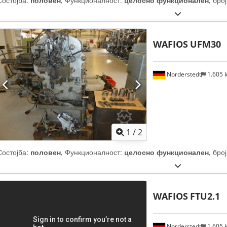
Состојба:
половен
, Функционалност:
целосно функционален
, бро
WAFIOS
UFM30
Norderstedt
1.605
1
/
2
Состојба:
половен
, Функционалност:
целосно функционален
, бро
WAFIOS
FTU2.1
Norderstedt
1.605