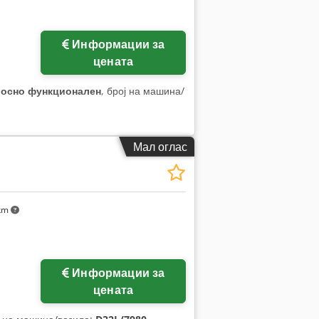
Информации за
цената
лосно функционален
, број на машина/
Мал оглас
 km
Информации за
цената