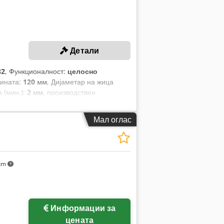
Детали
82
, Функционалност:
целосно
жината:
120 мм
, Дијаметар на жица
 (мин.):
2 мм
, производствен
Мал оглас
 km
Информации за
цената