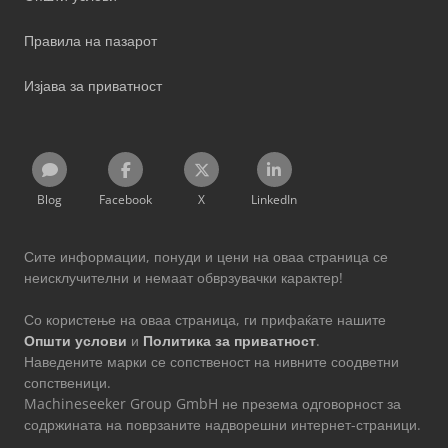
Правила на пазарот
Изјава за приватност
Blog
Facebook
X
LinkedIn
Сите информации, понуди и цени на оваа страница се
неисклучителни и немаат обврзувачки карактер!
Со користење на оваа страница, ги прифаќате нашите
Општи услови
и
Политика за приватност
.
Наведените марки се сопственост на нивните соодветни
сопственици.
Machineseeker Group GmbH не презема одговорност за
содржината на поврзаните надворешни интернет-страници.