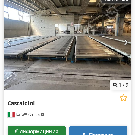
1
/
9
Castaldini
Italia
763 km
Информации за