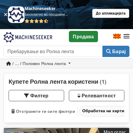
Machineseeker
До апликацијата
Бесплатно во продавница
Продава
Барај
/ ... / Половен Ролна лента
Купете Ролна лента користени
(1)
Филтер
Релевантност
Обработка на хартија 
Отстранете ги сите филтри
Мал оглас