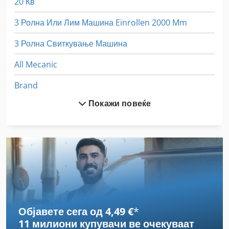
20 Кв
3 Ролна Или Лим Машина Einrollen 2000 Mm
3 Ролна Свиткување Машина
All Mecanic
Brand
Покажи повеќе
D 460 Fxl
Dws 200
Ex Прес Центар
Fngj 20
Gastl Rg 200
Објавете сега од 4,49 €
*
German
11 милиони купувачи
ве очекуваат