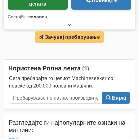
Повикајте
цената
Состојба:
половен
,
Зачувај пребарување
Користена Ролна лента
(1)
Сега пребарајте го целиот Machineseeker со
повеќе од 200.000 половни машини.
Барај
Разгледајте ги најпопуларните ознаки на
машини: