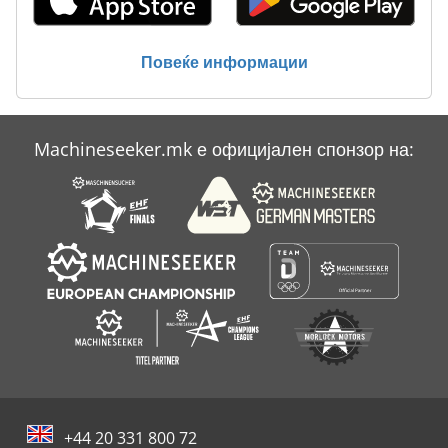
Силосен Контејнер Со Вентил Ca 2 5 Cbm
Статистика На Ent
Повеќе информации
Тк Градите
Machineseeker.mk е официјален спонзор на:
+44 20 331 800 72