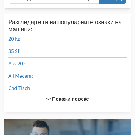
Разгледајте ги најпопуларните ознаки на
машини:
20 Кв
35 Sf
Aks 202
All Mecanic
Cad Tisch
Покажи повеќе
Dws 200
Ex Прес Центар
Gkt 60