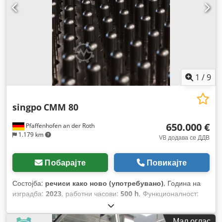
1
/
9
singpo
CMM 80
650.000 €
Pfaffenhofen an der Roth
1.179 km
VB додава се ДДВ
Побарајте
Повикајте
Состојба:
речиси како ново (употребувано)
, Година на
изградба:
2023
, работни часови:
500 h
, Функционалност:
целосно функционален
, број на машина/возило:
H32023/1001
,
Мал оглас