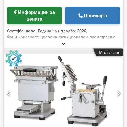
Информации за
Повикајте
цената
Состојба:
ново
, Година на изградба:
2026
,
Функционалност:
целосно функционален
, времетраење
на гаранцијата:
12 месеци
,
Мал оглас