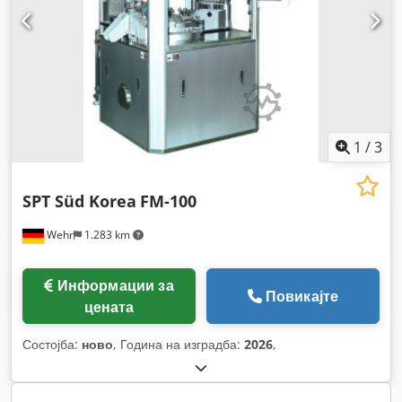
1
/
3
SPT Süd Korea
FM-100
Wehr
1.283 km
Информации за
Повикајте
цената
Состојба:
ново
, Година на изградба:
2026
,