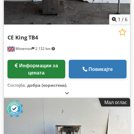
1
/
6
CE King
TB4
Misterton
2.132 km
Информации за
Повикајте
цената
Состојба:
добра (користена)
,
Мал оглас