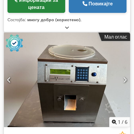
Повикајте
цената
Состојба:
многу добро (користено)
,
Мал оглас
1
/
6