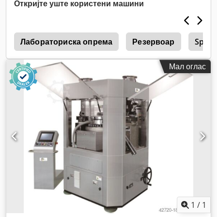
Откријте уште користени машини
g
Лабораториска опрема
Резервоар
Spt P
Мал оглас
1
/
1