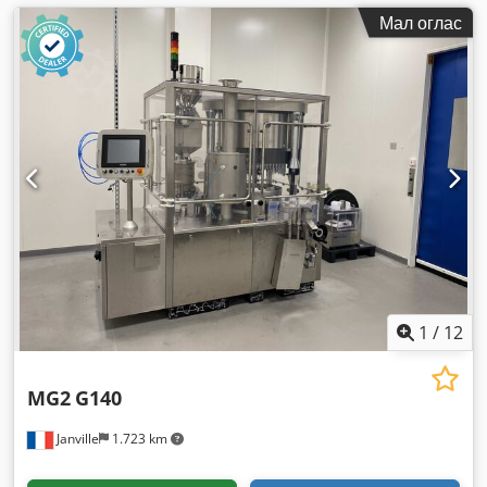
Мал оглас
1
/
12
MG2
G140
Janville
1.723 km