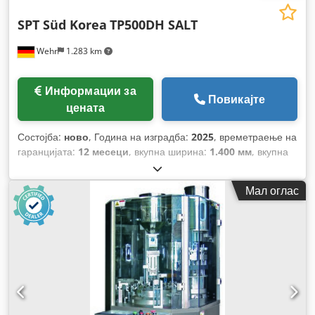
SPT Süd Korea
TP500DH SALT
Wehr
1.283 km
Информации за
Повикајте
цената
Состојба:
ново
, Година на изградба:
2025
, времетраење на
гаранцијата:
12 месеци
, вкупна ширина:
1.400 мм
, вкупна
должина:
1.400 мм
, вкупна висина:
2.000 мм
, брзина на
вртење (растојание/време):
50 mm/min
,
Мал оглас