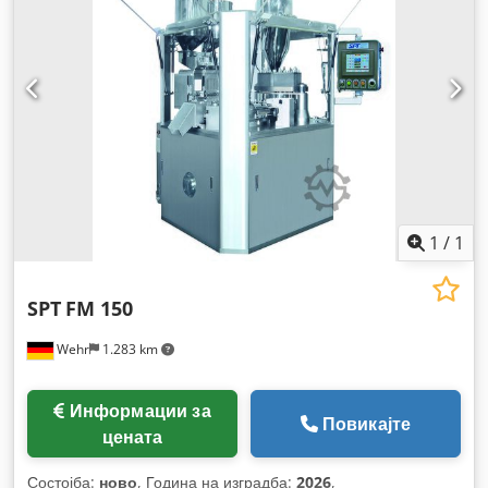
1
/
1
SPT
FM 150
Wehr
1.283 km
Информации за
Повикајте
цената
Состојба:
ново
, Година на изградба:
2026
,