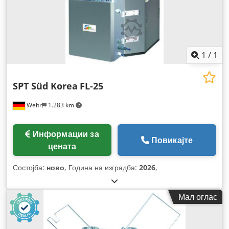
1
/
1
SPT Süd Korea
FL-25
Wehr
1.283 km
Информации за
Повикајте
цената
Состојба:
ново
, Година на изградба:
2026
,
Мал оглас