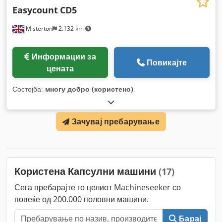
Easycount
CD5
Misterton
2.132 km
Информации за
Повикајте
цената
Состојба:
многу добро (користено)
,
Зачувај пребарување
Користена Капсулни машини
(17)
Сега пребарајте го целиот Machineseeker со
повеќе од 200.000 половни машини.
Барај