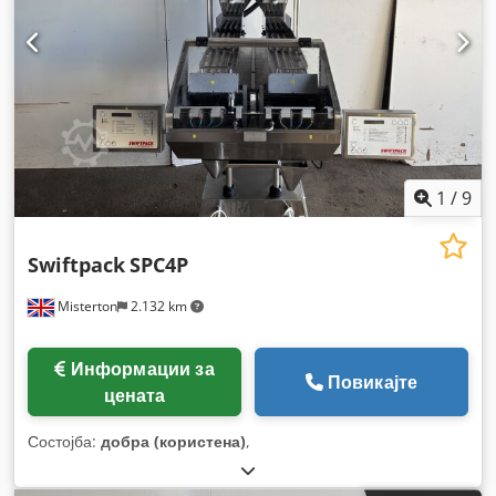
1
/
9
Swiftpack
SPC4P
Misterton
2.132 km
Информации за
Повикајте
цената
Состојба:
добра (користена)
,