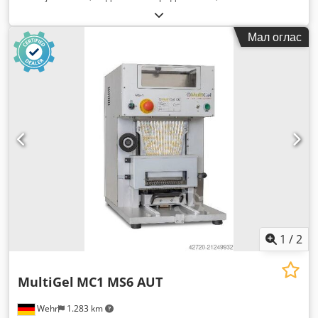
Мал оглас
1
/
2
MultiGel
MC1 MS6 AUT
Wehr
1.283 km