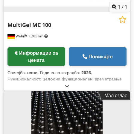
1
/
1
MultiGel
MC 100
Wehr
1.283 km
Информации за
Повикајте
цената
Состојба:
ново
, Година на изградба:
2026
,
Функционалност:
целосно функционален
, времетраење
на гаранцијата:
12 месеци
,
Мал оглас