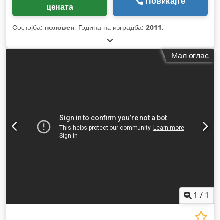
Повикајте
цената
Состојба:
половен
, Година на изградба:
2011
,
Мал оглас
1
/
1