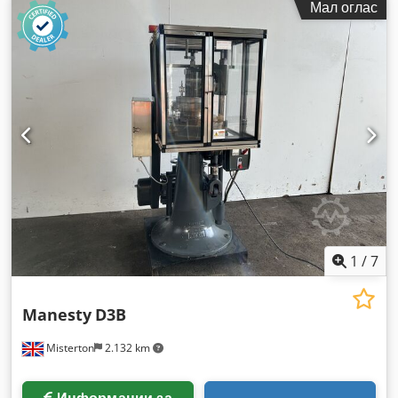
Мал оглас
1
/
7
Manesty
D3B
Misterton
2.132 km
Информации за