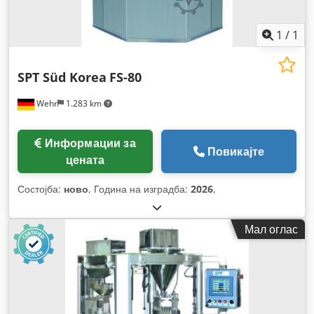
1
/
1
SPT Süd Korea
FS-80
Wehr
1.283 km
Информации за
Повикајте
цената
Состојба:
ново
, Година на изградба:
2026
,
Мал оглас