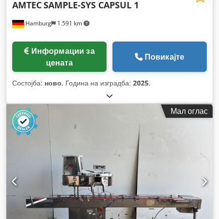
AMTEC
SAMPLE-SYS CAPSUL 1
Hamburg
1.591 km
Информации за
Повикајте
цената
Состојба:
ново
, Година на изградба:
2025
,
Мал оглас