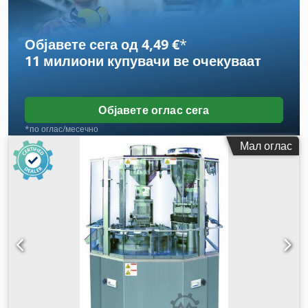
Објавете сега од 4,49 €
*
11 милиони купувачи
ве очекуваат
Објавете оглас сега
*по оглас/месечно
Мал оглас