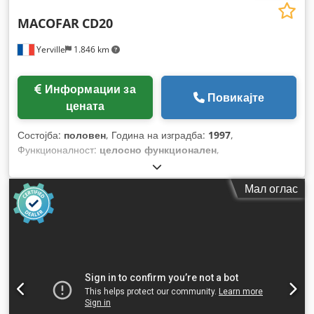
MACOFAR
CD20
Yerville
1.846 km
Информации за
Повикајте
цената
Состојба:
половен
, Година на изградба:
1997
,
Функционалност:
целосно функционален
,
Мал оглас