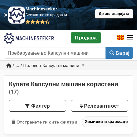
Machineseeker
До апликацијата
Бесплатно во продавница
Продава
Барај
/ ... / Половен Капсулни машини
Купете Капсулни машини користени
(17)
Филтер
Релевантност
Хемиски и фармацевтс
Отстранете ги сите филтри