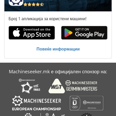
Брајан Беккум Месо Бас 315
Вклучување Господар Профит 2
Број 1 апликација за користени машини!
Лим-Свиткување Машини
Наклонет Капетан 200 Л
Северна Клима Сала За Греење
Повеќе информации
Тк Градите
Machineseeker.mk е официјален спонзор на: