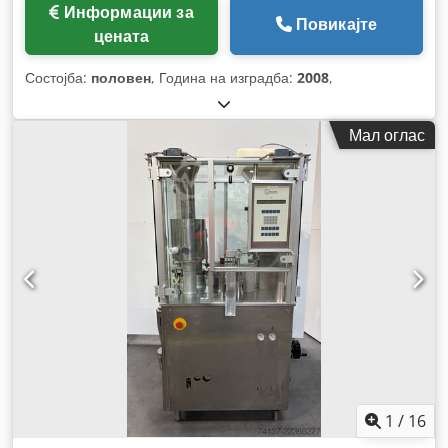
Информации за
Повикајте
цената
Состојба:
половен
, Година на изградба:
2008
,
Мал оглас
1
/
16