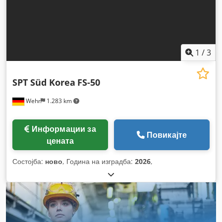
1
/
3
SPT Süd Korea
FS-50
Wehr
1.283 km
Информации за
Повикајте
цената
Состојба:
ново
, Година на изградба:
2026
,