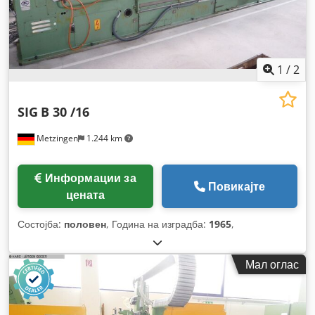
1
/
2
SIG
B 30 /16
Metzingen
1.244 km
Информации за
Повикајте
цената
Состојба:
половен
, Година на изградба:
1965
,
Мал оглас