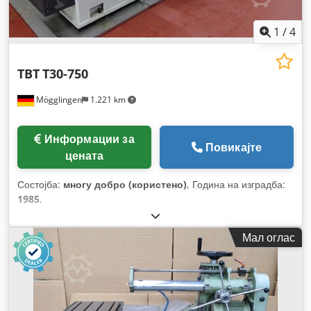
1
/
4
TBT
T30-750
Mögglingen
1.221 km
Информации за
Повикајте
цената
Состојба:
многу добро (користено)
, Година на изградба:
1985
,
Мал оглас