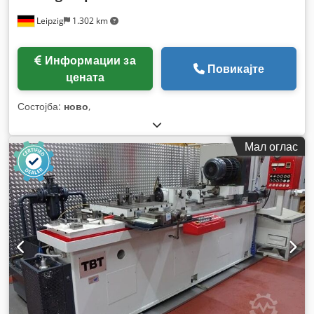
Leipzig
1.302 km
Информации за
Повикајте
цената
Состојба:
ново
,
Мал оглас