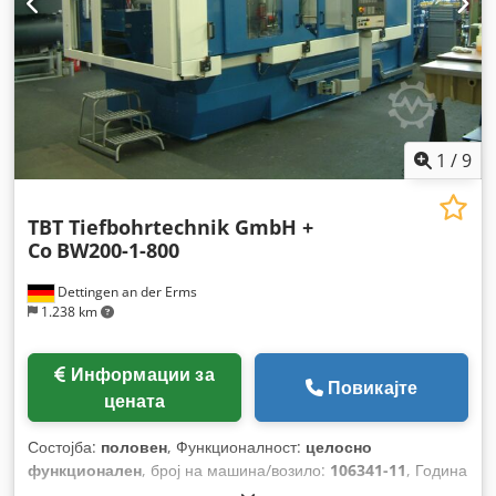
1
/
9
TBT Tiefbohrtechnik GmbH +
Co
BW200-1-800
Dettingen an der Erms
1.238 km
Информации за
Повикајте
цената
Состојба:
половен
, Функционалност:
целосно
функционален
, број на машина/возило:
106341-11
, Година
на изградба:
2005
, вкупна тежина:
8.000 кг
, вкупна висина: