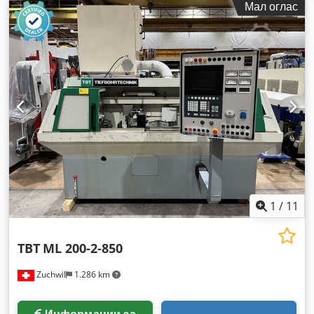
Мал оглас
1
/
11
TBT
ML 200-2-850
Zuchwil
1.286 km