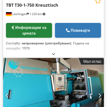
TBT
T30-1-750 Kreuztisch
Laichingen
1.220 km
Информации за
Повикајте
цената
Состојба:
непроверено (употребувано)
, Година на
изградба:
1970
,
Мал оглас