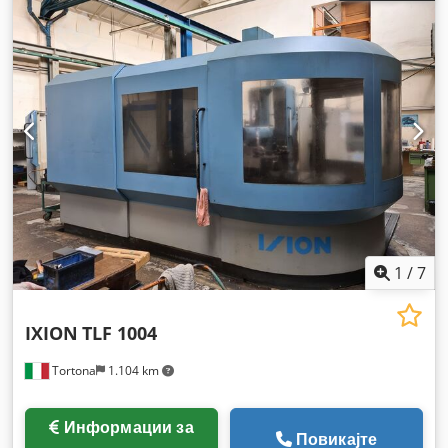
1
/
7
IXION
TLF 1004
Tortona
1.104 km
Информации за
Повикајте