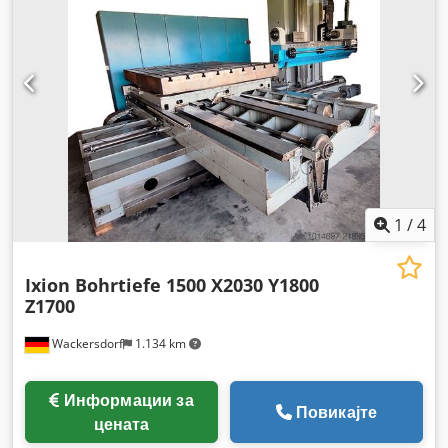
1
/
4
Ixion Bohrtiefe 1500 X2030 Y1800
Z1700
Wackersdorf
1.134 km
Информации за
Повикајте
цената