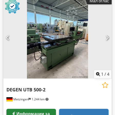
Мал оглас
мм
, растојание на движење Z-оска:
500 мм
, максимална
брзина на вретеното:
10.000 обр/мин
,
1
/
4
DEGEN
UTB 500-2
Metzingen
1.244 km
Информации за