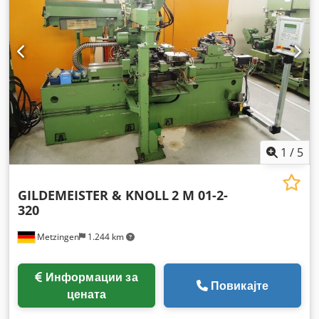
1
/
5
GILDEMEISTER & KNOLL
2 M 01-2-
320
Metzingen
1.244 km
Информации за
Повикајте
цената