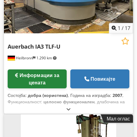
1
/
17
Auerbach
IA3 TLF-U
Heilbronn
1.290 km
Информации за
Повикајте
цената
Состојба:
добра (користена)
, Година на изградба:
2007
,
Функционалност:
целосно функционален
, длабочина на
дупчење:
1.150 мм
, вкупна тежина:
12.000 кг
, дијаметар на
дупчење:
32 мм
,
Мал оглас