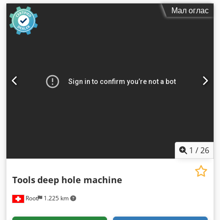
Мал оглас
1
/
26
Tools
deep hole machine
Root
1.225 km