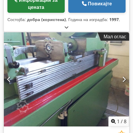
Информации за
Повикајте
цената
Состојба:
добра (користена)
, Година на изградба:
1997
,
Мал оглас
1
/
8