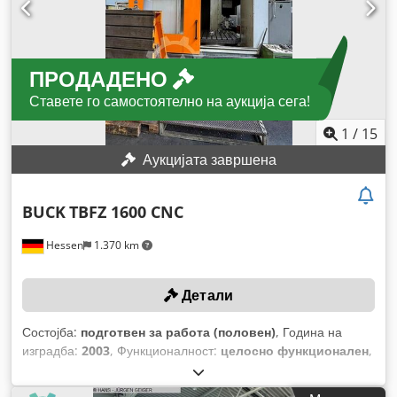
ПРОДАДЕНО
Ставете го самостоятелно на аукција сега!
1
/
15
Аукцијата завршена
BUCK
TBFZ 1600 CNC
Hessen
1.370 km
Детали
Состојба:
подготвен за работа (половен)
, Година на
изградба:
2003
, Функционалност:
целосно функционален
,
број на машина/возило:
M01.16.21.51.02
, растојание на
движење на Х-оската:
1.600 мм
, движење по оската Y:
1.200