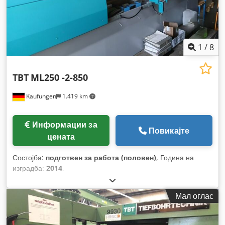
1
/
8
TBT
ML250 -2-850
Kaufungen
1.419 km
Информации за
Повикајте
цената
Состојба:
подготвен за работа (половен)
, Година на
изградба:
2014
,
Мал оглас