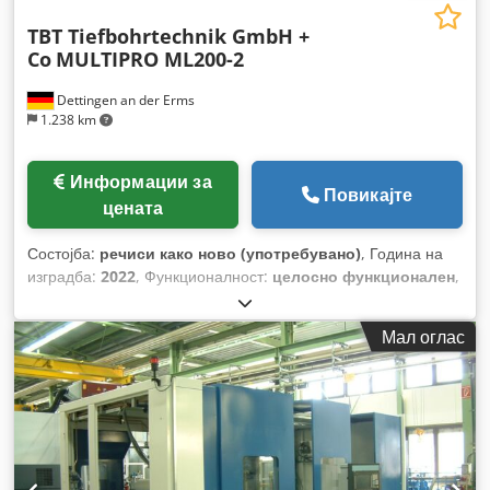
TBT Tiefbohrtechnik GmbH +
Co
MULTIPRO ML200-2
Dettingen an der Erms
1.238 km
Информации за
Повикајте
цената
Состојба:
речиси како ново (употребувано)
, Година на
изградба:
2022
, Функционалност:
целосно функционален
,
број на машина/возило:
106882-11
, вкупна должина:
4.400
мм
, вкупна ширина:
1.700 мм
, вкупна висина:
2.700 мм
,
Мал оглас
вкупна тежина:
7.000 кг
,