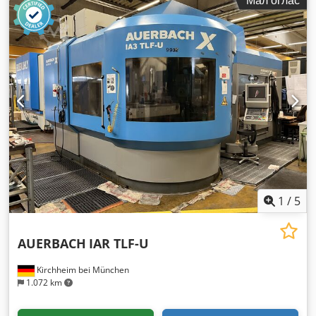
1
/
5
AUERBACH
IAR TLF-U
Kirchheim bei München
1.072 km