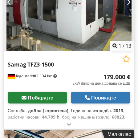
1
/
13
Samag
TFZ3-1500
179.000 €
Ingolstadt
1.134 km
EXW фиксна цена додава се ДДВ
Побарајте
Повикајте
Состојба:
добра (користена)
, Година на изградба:
2013
,
работни часови:
44.789 h
, број на машина/возило:
68023
,
длабочина на дупчење:
2.000 мм
, должина на напојување
оска X:
1.250 мм
, должина на напредување на оската Y:
Мал оглас
1.250 мм
,