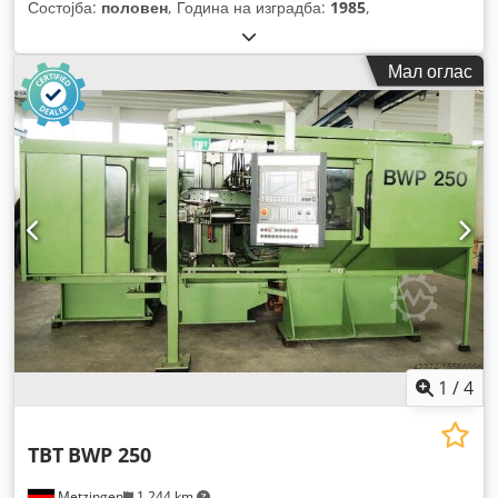
Состојба:
половен
, Година на изградба:
1985
,
Мал оглас
1
/
4
TBT
BWP 250
Metzingen
1.244 km