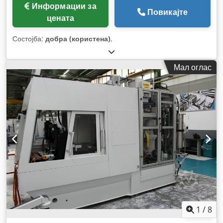
Информации за
Повикајте
цената
Состојба:
добра (користена)
,
Мал оглас
1
/
8