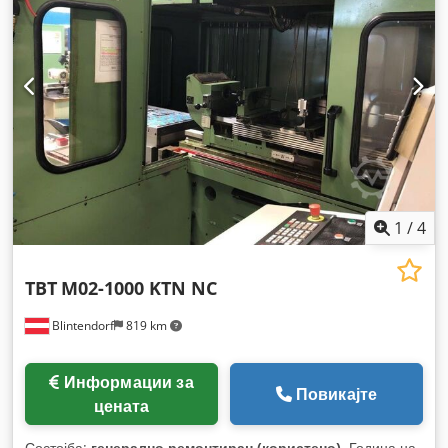
1
/
4
TBT
M02-1000 KTN NC
Blintendorf
819 km
Информации за
Повикајте
цената
Состојба:
генерално ремонтиран (користено)
, Година на