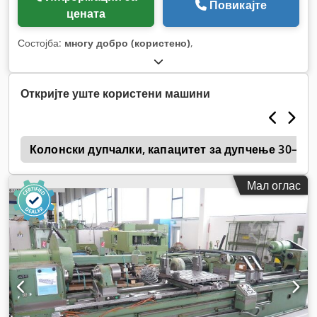
Повикајте
цената
Состојба:
многу добро (користено)
,
Откријте уште користени машини
5
Колонски дупчалки, капацитет за дупчење 30–39
Мал оглас