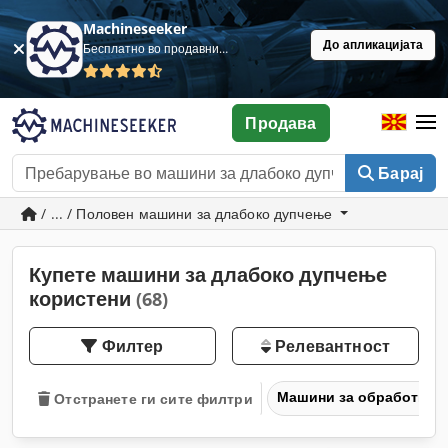
Machineseeker
До апликацијата
Бесплатно во продавница
Продава
Барај
/ ... / Половен машини за длабоко дупчење
Купете машини за длабоко дупчење
користени
(68)
Филтер
Релевантност
Машини за обработка н
Отстранете ги сите филтри