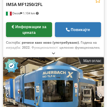
IMSA
MF1250/2FL
Desio
1.104 km
Информации за
Повикајте
цената
Состојба:
речиси како ново (употребувано)
, Година на
изградба:
2022
, Функционалност:
целосно функционален
,
длабочина на дупчење:
1.250 мм
, должина на напојување
оска X:
1.700 мм
, должина на напредување на оската Y:
800
Мал оглас
мм
, должина на подавање по Z-оска:
600 мм
, максимална
тежина на работното парче:
6.000 кг
, растојание на
движење на Х-оската:
1.700 мм
, движење по оската Y:
800
мм
, растојание на движење Z-оска:
600 мм
, максимална
брзина на вретеното:
4.200 обр/мин
, капацитет на
дупчење:
30 мм
, Опрема:
брзина на вртење со
бесконечно варирање
,