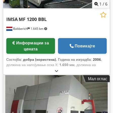
1
/
6
IMSA
MF 1200 BBL
Babberich
1.645 km
Информации за
Повикајте
цената
Состојба:
добра (користена)
, Година на изградба:
2006
,
должина на напојување оска X:
1.650 мм
, должина на
напредување на оската Y:
1.000 мм
,
Мал оглас