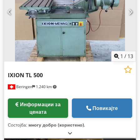
1
/
13
IXION
TL 500
Beringen
1.240 km
Информации за
Повикајте
цената
Состојба:
многу добро (користено)
,