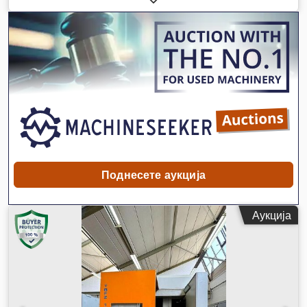
2.700 мм
, вкупна должина:
5.660 мм
, вкупна ширина:
3.956
мм
,
Поднесете аукција
Аукција