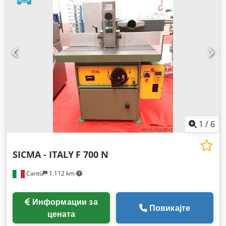
1
/
6
SICMA - ITALY
F 700 N
Cantù
1.112 km
Информации за
Повикајте
цената