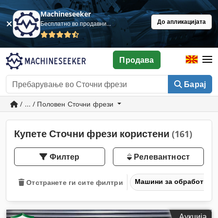
Machineseeker
До апликацијата
Бесплатно во продавница
Продава
Барај
/ ... / Половен Сточни фрези
Купете Сточни фрези користени
(161)
Филтер
Релевантност
Машини за обработка н
Отстранете ги сите филтри
Аукција