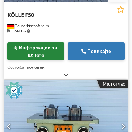
KÖLLE
F50
Tauberbischofsheim
1.294 km
Информации за
Повикајте
цената
Состојба:
половен
,
Мал оглас