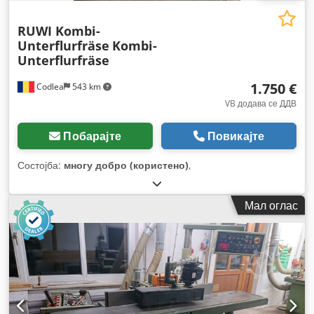
RUWI Kombi-
Unterflurfräse
Kombi-
Unterflurfräse
1.750 €
Codlea
543 km
VB додава се ДДВ
Побарајте
Повикајте
Состојба:
многу добро (користено)
,
Мал оглас