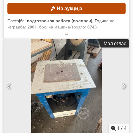
На аукција
Состојба:
подготвен за работа (половен)
, Година на
изградба:
2001
, број на машина/возило:
8745
,
Функционалност:
целосно функционален
, ширина на
масата:
500 мм
, должина на масата:
2.500 мм
, максимална
Мал оглас
брзина на вретеното:
10.000 обр/мин
,
1
/
4