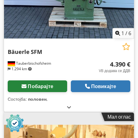
1
/
6
Bäuerle
SFM
4.390 €
Tauberbischofsheim
1.294 km
VB додава се ДДВ
Побарајте
Повикајте
Состојба:
половен
,
Мал оглас