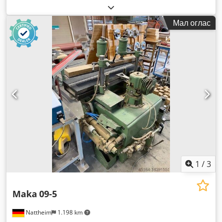
Мал оглас
1
/
3
Maka
09-5
Nattheim
1.198 km