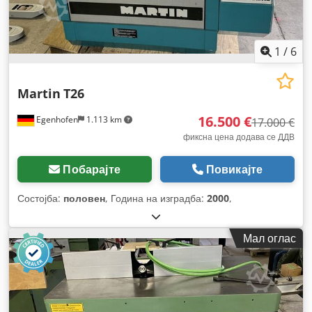
1
/
6
Martin
T26
16.500 €
Egenhofen
1.113 km
17.000 €
фиксна цена додава се ДДВ
Побарајте
Повикајте
Состојба:
половен
, Година на изградба:
2000
,
Мал оглас