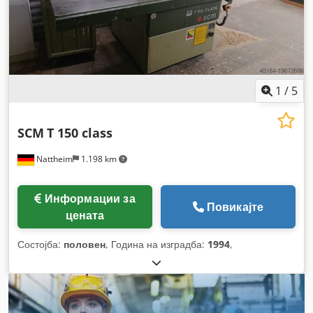
1
/
5
SCM
T 150 class
Nattheim
1.198 km
Информации за
Повикајте
цената
Состојба:
половен
, Година на изградба:
1994
,