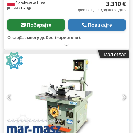
3.310 €
Sierakowska Huta
1.443 km
фиксна цена додава се ДДВ
Побарајте
Повикајте
Состојба:
многу добро (користено)
,
Мал оглас