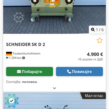
1
/
6
SCHNEIDER
SK D 2
4.900 €
Tauberbischofsheim
1.294 km
VB додава се ДДВ
Побарајте
Повикајте
Состојба:
половен
,
Мал оглас