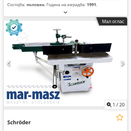
Состојба:
половен
, Година на изградба:
1991
,
Мал оглас
1
/
20
Schröder