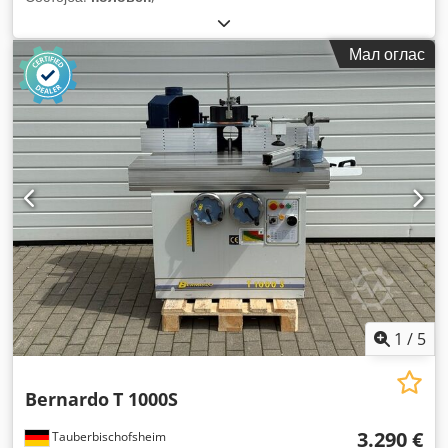
Мал оглас
1
/
5
Bernardo
T 1000S
3.290 €
Tauberbischofsheim