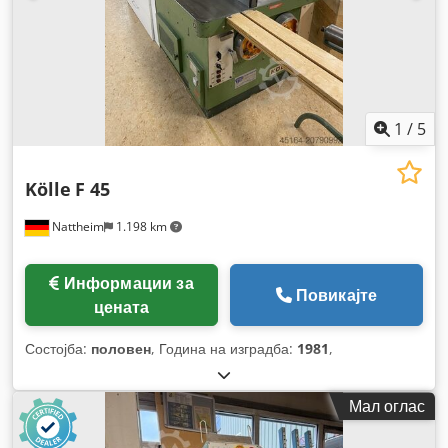
1
/
5
Kölle
F 45
Nattheim
1.198 km
Информации за
Повикајте
цената
Состојба:
половен
, Година на изградба:
1981
,
Мал оглас