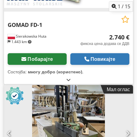
1
/
15
GOMAD FD-1
2.740 €
Sierakowska Huta
1.443 km
фиксна цена додава се ДДВ
Побарајте
Повикајте
Состојба:
многу добро (користено)
,
Мал оглас