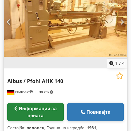
1
/
4
Albus / Pfohl
AHK 140
Nattheim
1.198 km
Информации за
Повикајте
цената
Состојба:
половен
, Година на изградба:
1981
,