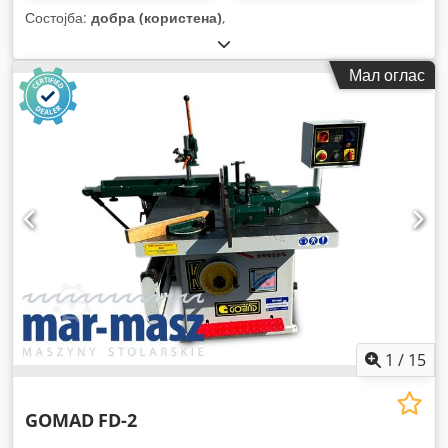
Состојба:
добра (користена)
,
Мал оглас
1
/
15
GOMAD
FD-2