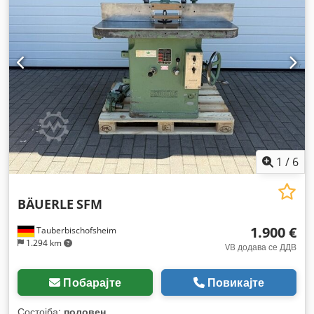
1
/
6
BÄUERLE
SFM
1.900 €
Tauberbischofsheim
1.294 km
VB додава се ДДВ
Побарајте
Повикајте
Состојба:
половен
,