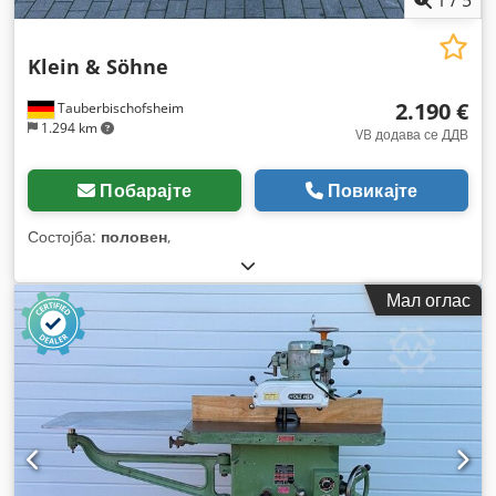
Klein & Söhne
2.190 €
Tauberbischofsheim
1.294 km
VB додава се ДДВ
Побарајте
Повикајте
Состојба:
половен
,
Мал оглас