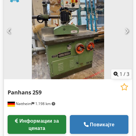
1
/
3
Panhans
259
Nattheim
1.198 km
Информации за
Повикајте
цената