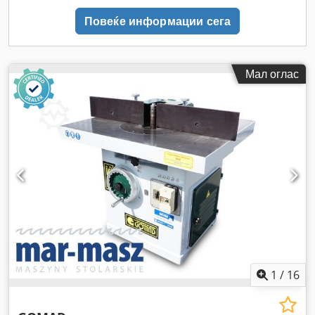
Повеќе информации сега
Мал оглас
1
/
16