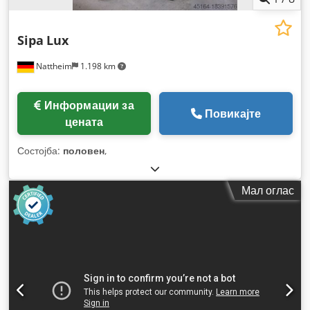
Sipa
Lux
Nattheim
1.198 km
Информации за
Повикајте
цената
Состојба:
половен
,
Мал оглас