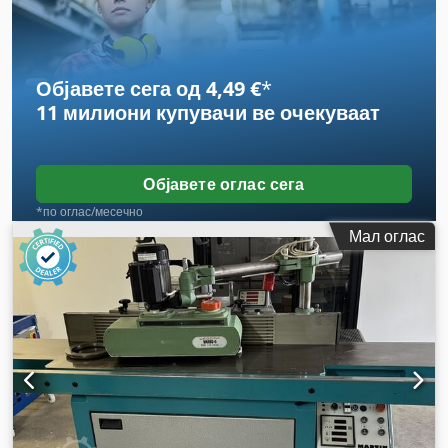
Објавете сега од 4,49 €
*
11 милиони купувачи
ве очекуваат
Објавете оглас сега
*по оглас/месечно
Мал оглас