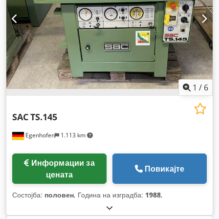
1
/
6
SAC
TS.145
Egenhofen
1.113 km
Информации за
Повикајте
цената
Состојба:
половен
, Година на изградба:
1988
,