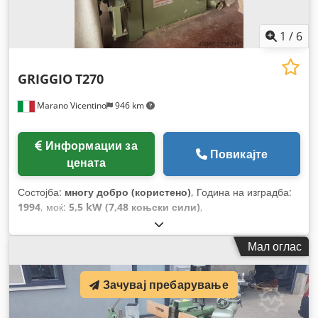
1
/
6
GRIGGIO
T270
Marano Vicentino
946 km
Информации за
Повикајте
цената
Состојба:
многу добро (користено)
, Година на изградба:
1994
, моќ:
5,5 kW (7,48 коњски сили)
,
Мал оглас
Зачувај пребарување