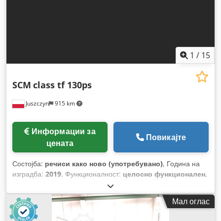
1
/
15
SCM
class tf 130ps
Juszczyn
915 km
Информации за
Повикајте
цената
Состојба:
речиси како ново (употребувано)
, Година на
изградба:
2019
, Функционалност:
целосно функционален
,
Мал оглас