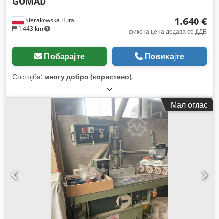
GOMAD
1.640 €
Sierakowska Huta
1.443 km
фиксна цена додава се ДДВ
Побарајте
Повикајте
Состојба:
многу добро (користено)
,
Мал оглас