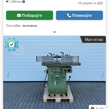
1.294 km
VB додава се ДДВ
Побарајте
Повикајте
Состојба:
половен
,
Мал оглас
1
/
5