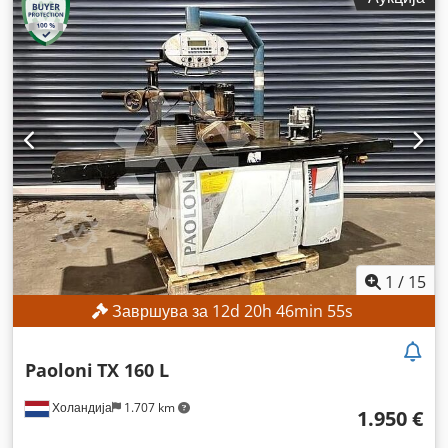
1
/
15
Завршува за
12
d
20
h
46
min
53
s
Paoloni
TX 160 L
Холандија
1.707 km
1.950 €