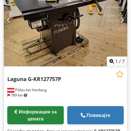
1
/
7
Laguna
G-KR127757P
Pöllau bei Hartberg
789 km
Информации за
Повикајте
цената
Состојба:
половен
, број на машина/возило:
G-KR127757P
,