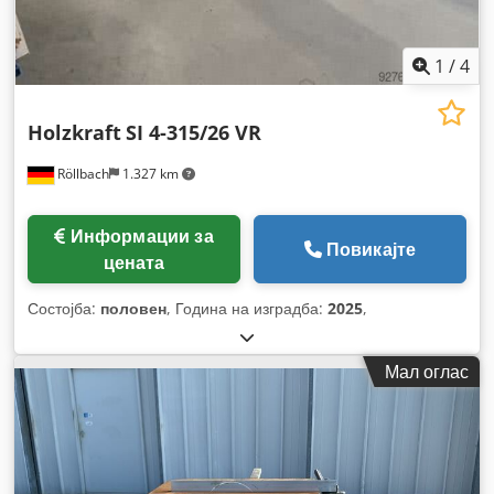
1
/
4
Holzkraft
SI 4-315/26 VR
Röllbach
1.327 km
Информации за
Повикајте
цената
Состојба:
половен
, Година на изградба:
2025
,
Мал оглас