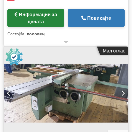
Информации за
Повикајте
цената
Состојба:
половен
,
Мал оглас