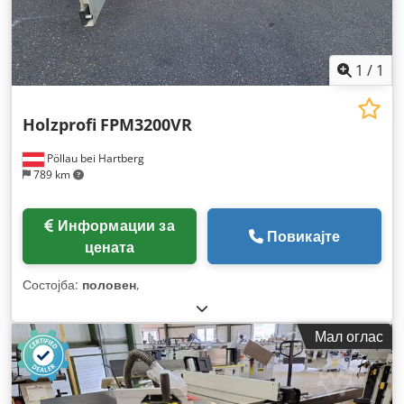
1
/
1
Holzprofi
FPM3200VR
Pöllau bei Hartberg
789 km
Информации за
Повикајте
цената
Состојба:
половен
,
Мал оглас