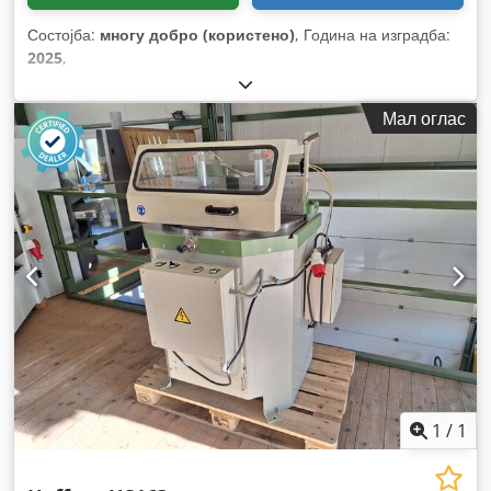
Состојба:
многу добро (користено)
, Година на изградба:
2025
,
Мал оглас
1
/
1