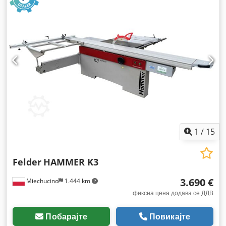
1
/
15
Felder
HAMMER K3
3.690 €
Miechucino
1.444 km
фиксна цена додава се ДДВ
Побарајте
Повикајте