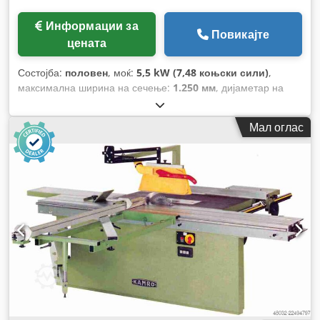
Информации за
Повикајте
цената
Состојба:
половен
, моќ:
5,5 kW (7,48 коњски сили)
,
максимална ширина на сечење:
1.250 мм
, дијаметар на
сечилото на пила:
450 мм
, прилагодување на наклонот на
сечилото на пила:
45 °
, максимална брзина на вртење:
Мал оглас
6.500 обр/мин
, ротациона брзина (мин.):
4.000 обр/мин
,
вкупна должина:
2.700 мм
, вкупна ширина:
2.000 мм
,
вкупна висина:
1.700 мм
, вкупна тежина:
800 кг
,