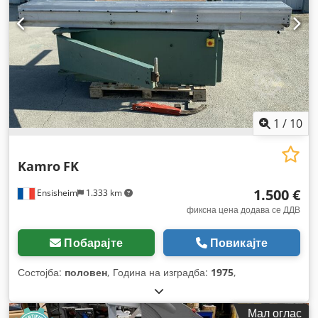
1
/
10
Kamro
FK
1.500 €
Ensisheim
1.333 km
фиксна цена додава се ДДВ
Побарајте
Повикајте
Состојба:
половен
, Година на изградба:
1975
,
Мал оглас