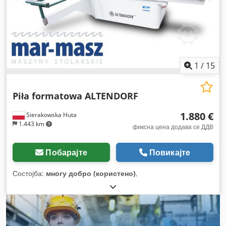
1
/
15
Piła formatowa ALTENDORF
1.880 €
Sierakowska Huta
1.443 km
фиксна цена додава се ДДВ
Побарајте
Повикајте
Состојба:
многу добро (користено)
,