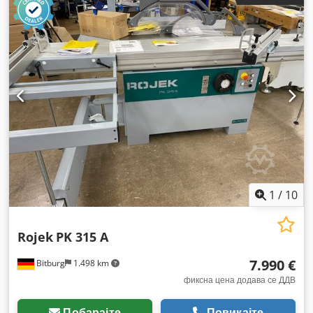
1
/
10
Rojek
PK 315 A
7.990 €
Bitburg
1.498 km
фиксна цена додава се ДДВ
Побарајте
Повикајте