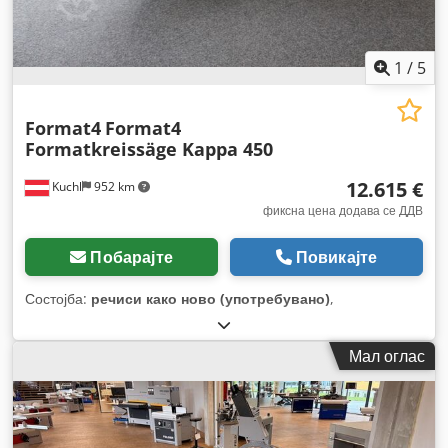
1
/
5
Format4
Format4
Formatkreissäge Kappa 450
12.615 €
Kuchl
952 km
фиксна цена додава се ДДВ
Побарајте
Повикајте
Состојба:
речиси како ново (употребувано)
,
Мал оглас