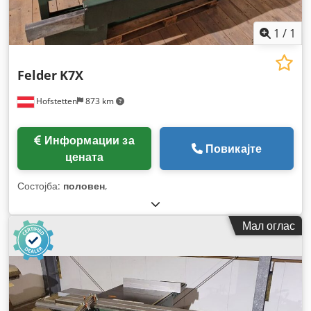
1
/
1
Felder
K7X
Hofstetten
873 km
Информации за
Повикајте
цената
Состојба:
половен
,
Мал оглас