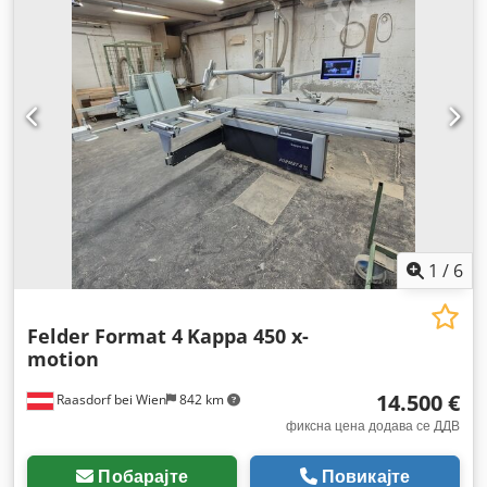
1
/
6
Felder Format 4
Kappa 450 x-
motion
14.500 €
Raasdorf bei Wien
842 km
фиксна цена додава се ДДВ
Побарајте
Повикајте