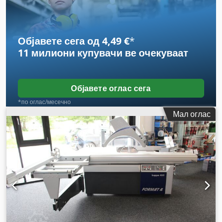
Објавете сега од 4,49 €
*
11 милиони купувачи
ве очекуваат
Објавете оглас сега
*по оглас/месечно
Мал оглас