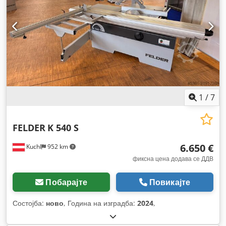
1
/
7
FELDER
K 540 S
6.650 €
Kuchl
952 km
фиксна цена додава се ДДВ
Побарајте
Повикајте
Состојба:
ново
, Година на изградба:
2024
,