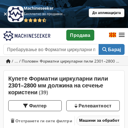
Machineseeker
До апликацијата
Бесплатно во продавница
Продава
Барај
/ ... / Половен Форматни циркуларни пили 2301–2800 мм д
Купете Форматни циркуларни пили
2301–2800 мм должина на сечење
користени
(39)
Филтер
Релевантност
Машини за обработка н
Отстранете ги сите филтри