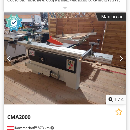
Мал оглас
1
/
4
CMA2000
Kammerhof
873 km