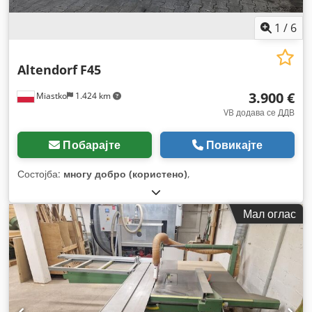
1
/
6
Altendorf
F45
3.900 €
Miastko
1.424 km
VB додава се ДДВ
Побарајте
Повикајте
Состојба:
многу добро (користено)
,
Мал оглас