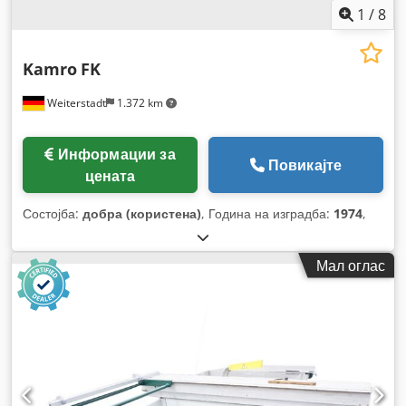
1
/
8
Kamro
FK
Weiterstadt
1.372 km
Информации за
Повикајте
цената
Состојба:
добра (користена)
, Година на изградба:
1974
,
Мал оглас