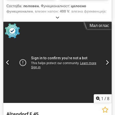
Состојба:
половен
, Функционалност:
целосно
функционален
, влезен напон:
400 V
, влезна фреквенција:
50 Hz
, тип на влезен струја:
трифазен
, максимална
ширина на сечење:
1.250 мм
, дијаметар на сечилото на
Мал оглас
пила:
315 мм
, прилагодување на наклонот на сечилото на
пила:
45 °
, тип на прилагодување на висина:
механички
,
отвор за пила диск:
30 мм
, тип на активирање:
електричен
,
максимална должина на сечење:
3.000 мм
, висина на
сечење со прицизер (макс.):
40 мм
, ширина на сечење на
паралелна водилка:
1.250 мм
, должина на сечење:
3.000
мм
, Опрема:
заштитен штит за пила
,
1
/
8
Altendorf
F 45