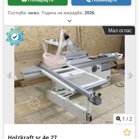
Состојба:
ново
, Година на изградба:
2026
,
Мал оглас
1
/
2
Holzkraft
sc 4e 27