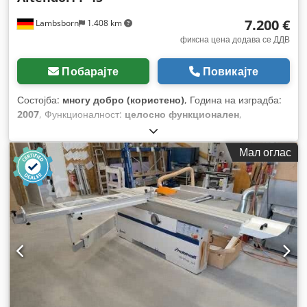
7.200 €
Lambsborn
1.408 km
фиксна цена додава се ДДВ
Побарајте
Повикајте
Состојба:
многу добро (користено)
, Година на изградба:
2007
, Функционалност:
целосно функционален
,
Мал оглас