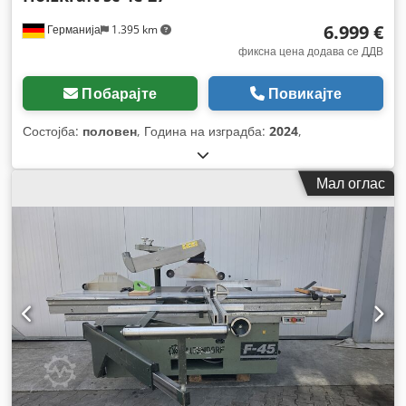
6.999 €
Германија
1.395 km
фиксна цена додава се ДДВ
Побарајте
Повикајте
Состојба:
половен
, Година на изградба:
2024
,
Мал оглас