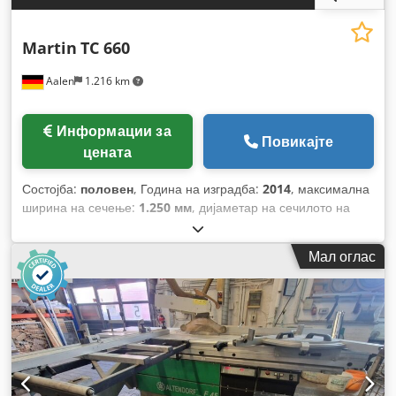
Martin
TC 660
Aalen
1.216 km
Информации за
Повикајте
цената
Состојба:
половен
, Година на изградба:
2014
, максимална
ширина на сечење:
1.250 мм
, дијаметар на сечилото на
пила:
400 мм
, прилагодување на наклонот на сечилото на
пила:
46 °
, тип на прилагодување на висина:
електричен
,
Мал оглас
максимална брзина на вртење:
5.000 обр/мин
, ротациона
брзина (мин.):
3.000 обр/мин
, вкупна должина:
2.800 мм
,
вкупна ширина:
2.100 мм
, вкупна висина:
1.700 мм
, вкупна
тежина:
900 кг
, Опрема:
Ознака CE, дозатор, заштитен
штит за пила
,