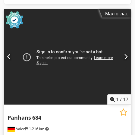
Мал оглас
1
/
17
Panhans
684
Aalen
1.216 km