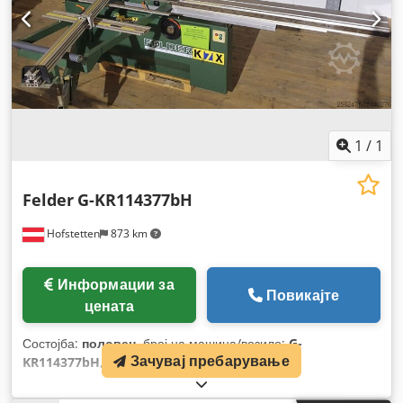
1
/
1
Felder
G-KR114377bH
Hofstetten
873 km
Информации за
Повикајте
цената
Состојба:
половен
, број на машина/возило:
G-
Зачувај пребарување
KR114377bH
,