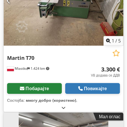
1
/
5
Martin
T70
3.300 €
Miastko
1.424 km
VB додава се ДДВ
Побарајте
Повикајте
Состојба:
многу добро (користено)
,
Мал оглас