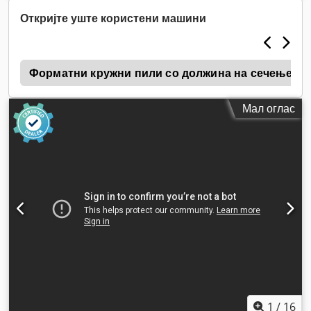
Откријте уште користени машини
c
Форматни кружни пили со должина на сечење 2
Мал оглас
1
/
16