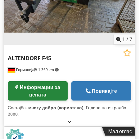
1
/
7
ALTENDORF
F45
Германија
1.369 km
Информации за
Повикајте
цената
Состојба:
многу добро (користено)
, Година на изградба:
2000
,
Мал оглас