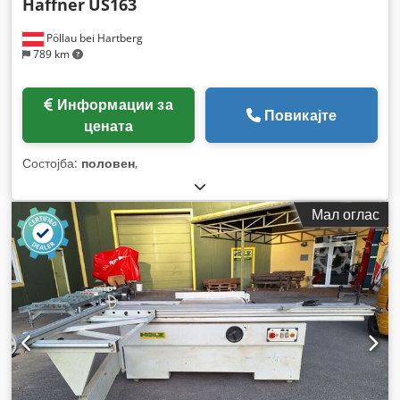
Haffner
US163
Pöllau bei Hartberg
789 km
Информации за
Повикајте
цената
Состојба:
половен
,
Мал оглас