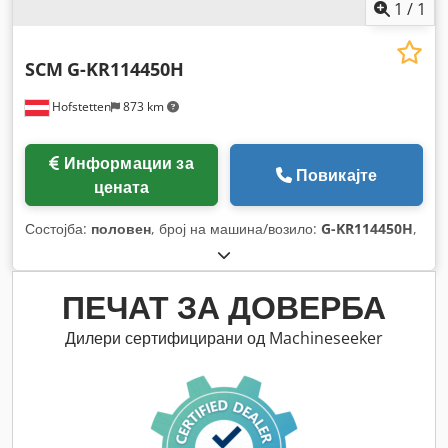
1
/
1
SCM
G-KR114450H
Hofstetten
873 km
Информации за
Повикајте
цената
Состојба:
половен
, број на машина/возило:
G-KR114450H
,
ПЕЧАТ ЗА ДОВЕРБА
Дилери сертифицирани од Machineseeker