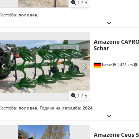
1
/
6
Состојба:
половен
,
Amazone
CAYRO
Schar
Kassel
1.428 km
1
/
5
Состојба:
половен
, Година на изградба:
2024
,
Amazone
Ceus 5