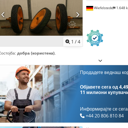
Wiefelstede
1.648 
1
/
4
Состојба:
добра (користена)
,
Продадете веднаш ко
Објавете сега од 4,49
11 милиони купувач
Информирајте се сега
+44 20 806 810 84