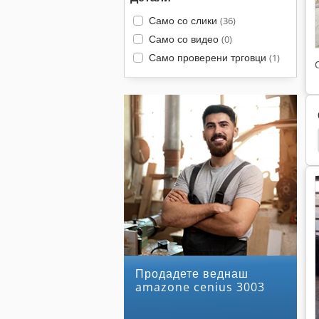
Само со слики
(36)
Само со видео
(0)
Само проверени трговци
(1)
 Uf 901
Amazone Uf 1501
Amazone Uf 1201
Продадете веднаш
amazone cenius 3003