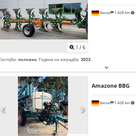
Kassel
1.428 km
1
/
6
Состојба:
половен
, Година на изградба:
2023
,
Amazone
BBG
Kassel
1.428 km