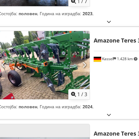
1
/
7
Состојба:
половен
, Година на изградба:
2023
,
Amazone
Teres 
Kassel
1.428 km
1
/
3
Состојба:
половен
, Година на изградба:
2024
,
Amazone
Teres 