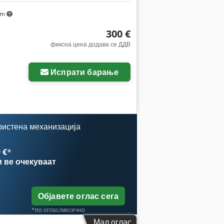
km
300 €
фиксна цена додава се ДДВ
Испрати барање
ристена механизација
 €
*
и
ве очекуваат
Објавете оглас сега
*по оглас/месечно
Мал оглас