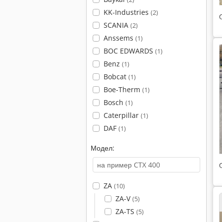
KK-Industries
(2)
SCANIA
(2)
Anssems
(1)
BOC EDWARDS
(1)
Benz
(1)
Bobcat
(1)
Boe-Therm
(1)
Bosch
(1)
Caterpillar
(1)
DAF
(1)
Модел:
ZA
(10)
ZA-V
(5)
ZA-TS
(5)