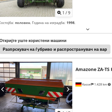
1
/
9
Состојба:
половен
, Година на изградба:
1998
,
Откријте уште користени машини
Разпрскувач на ѓубриво и распространувач на вар
Amazone
ZA-TS 
Kassel
1.428 km