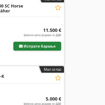
00 SC Horse
äher
11.500 €
фиксна цена додава се ДДВ
Испрати барање
Мал оглас
-K
5.000 €
фиксна цена додава се ДДВ