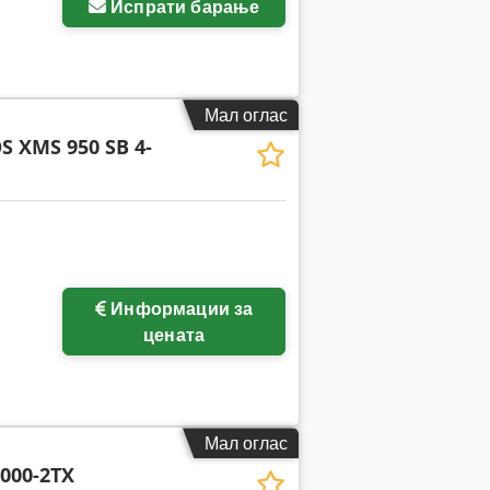
Испрати барање
Мал оглас
S XMS 950 SB 4-
Информации за
цената
Мал оглас
000-2TX