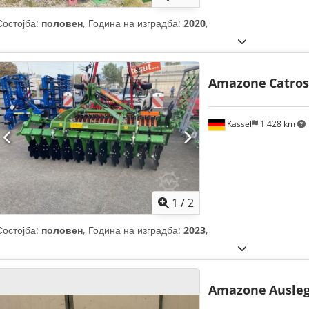
Состојба:
половен
, Година на изградба:
2020
,
Amazone
Catros
Kassel
1.428 km
1
/
2
Состојба:
половен
, Година на изградба:
2023
,
Amazone
Ausleg