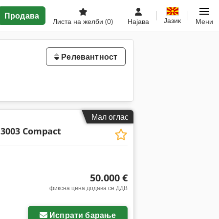
Продава
Јазик
Листа на желби
(0)
Најава
Мени
Релевантност
Мал оглас
 3003 Compact
50.000 €
фиксна цена додава се ДДВ
Испрати барање