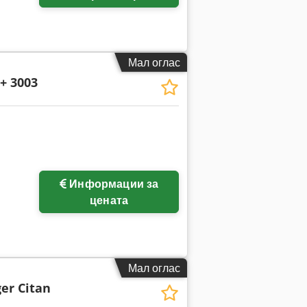
Мал оглас
+ 3003
Побарајте повеќе
Информации за
слики
цената
Мал оглас
er Citan