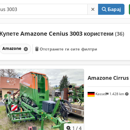
Барај
Купете Amazone Cenius 3003 користени
(36)
Amazone
Отстранете ги сите филтри
Amazone
Cirrus
Kassel
1.428 km
1
/
4