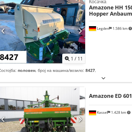
Косачка
Amazone
HH 15
Hopper Anbaum
Legden
1.586 km
1
/
11
Состојба:
половен
, број на машина/возило:
8427
,
Amazone
ED 601
Kassel
1.428 km