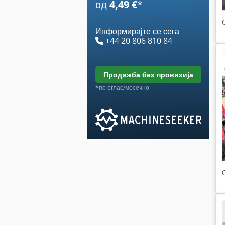
од
4,49 €
*
Информирајте се сега
+44 20 806 810 84
продажба без провизија
*по оглас/месечно