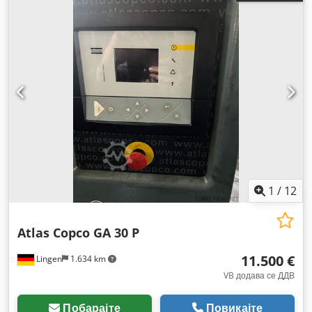
1
/
12
Atlas Copco GA 30 P
11.500 €
Lingen
1.634 km
VB додава се ДДВ
Побарајте
Повикајте