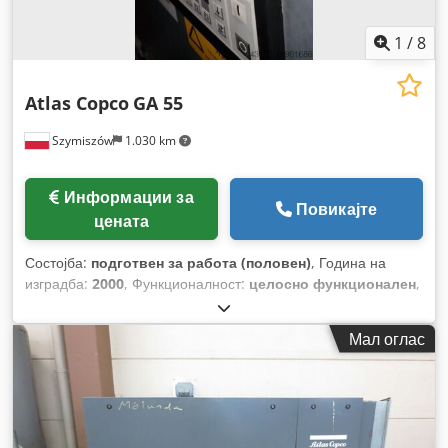
1
/
8
Atlas Copco
GA 55
Szymiszów
1.030 km
Информации за
Повикајте
цената
Состојба:
подготвен за работа (половен)
, Година на
изградба:
2000
, Функционалност:
целосно функционален
,
Мал оглас