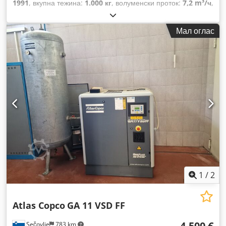
1991
, вкупна тежина:
1.000 кг
, волуменски проток:
7,2 m³/ч
,
работен притисок:
75 греда
, влезен напон:
400 V
,
Мал оглас
1
/
2
Atlas Copco
GA 11 VSD FF
4.500 €
Sečovlje
783 km