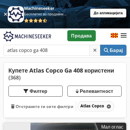
Machineseeker
До апликацијата
Бесплатно во продавница
Продава
Барај
Купете Atlas Copco Ga 408 користени
(368)
Филтер
Релевантност
Atlas Copco
Отстранете ги сите филтри
Мал оглас