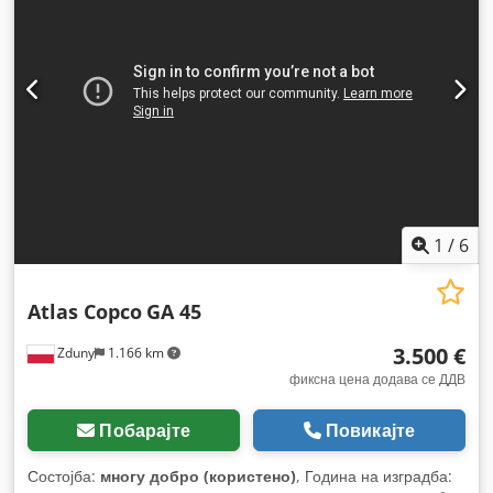
1
/
6
Atlas Copco
GA 45
3.500 €
Zduny
1.166 km
фиксна цена додава се ДДВ
Побарајте
Повикајте
Состојба:
многу добро (користено)
, Година на изградба: