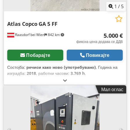
1
/
5
Atlas Copco
GA 5 FF
5.000 €
Raasdorf bei Wien
842 km
фиксна цена додава се ДДВ
Побарајте
Повикајте
Состојба:
речиси како ново (употребувано)
, Година на
изградба:
2018
, работни часови:
3.769 h
,
Мал оглас