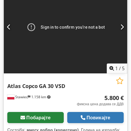
1
/
5
Atlas Copco
GA 30 VSD
5.800 €
Stawiec
1.158 km
фиксна цена додава се ДДВ
Побарајте
Повикајте
Состојба:
многу добро (користено)
, Година на изградба: