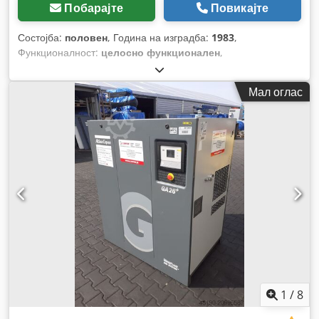
Побарајте
Повикајте
Состојба:
половен
, Година на изградба:
1983
,
Функционалност:
целосно функционален
,
Мал оглас
1
/
8