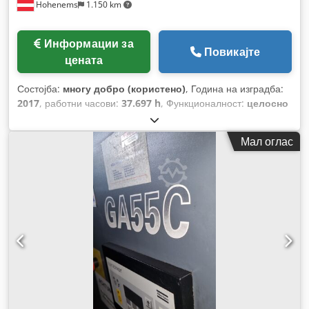
Hohenems
1.150 km
Информации за
Повикајте
цената
Состојба:
многу добро (користено)
, Година на изградба:
2017
, работни часови:
37.697 h
, Функционалност:
целосно
функционален
,
Мал оглас