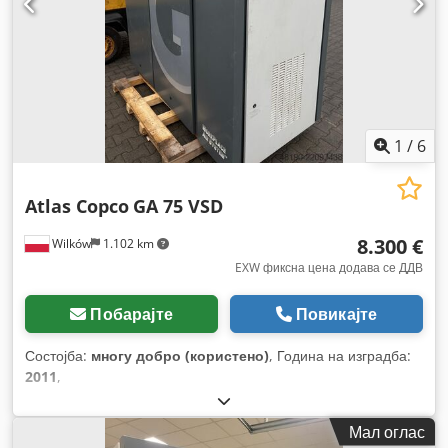
1
/
6
Atlas Copco
GA 75 VSD
8.300 €
Wilków
1.102 km
EXW фиксна цена додава се ДДВ
Побарајте
Повикајте
Состојба:
многу добро (користено)
, Година на изградба:
2011
,
Мал оглас