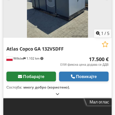
1
/
5
Atlas Copco
GA 132VSDFF
17.500 €
Wilków
1.102 km
EXW фиксна цена додава се ДДВ
Побарајте
Повикајте
Состојба:
многу добро (користено)
,
Мал оглас