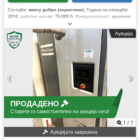
Состојба:
многу добро (користено)
, Година на изградба:
2010
, работни часови:
75.000 h
, Функционалност:
целосно
функционален
,
Аукција
ПРОДАДЕНО
Ставете го самостоятелно на аукција сега!
1
/
7
Аукцијата завршена