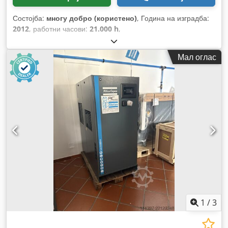
Состојба:
многу добро (користено)
, Година на изградба:
2012
, работни часови:
21.000 h
,
Мал оглас
1
/
3