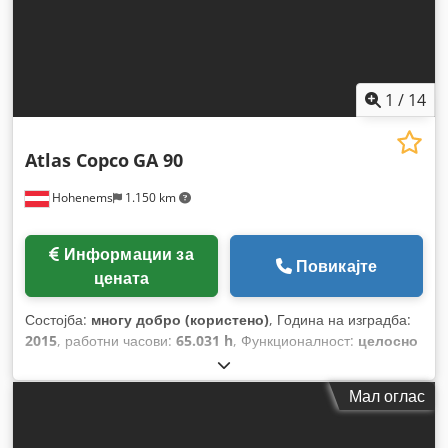
1
/
14
Atlas Copco
GA 90
Hohenems
1.150 km
Информации за
Повикајте
цената
Состојба:
многу добро (користено)
, Година на изградба:
2015
, работни часови:
65.031 h
, Функционалност:
целосно
функционален
,
Мал оглас