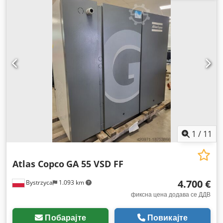
1
/
11
Atlas Copco
GA 55 VSD FF
4.700 €
Bystrzyca
1.093 km
фиксна цена додава се ДДВ
Побарајте
Повикајте