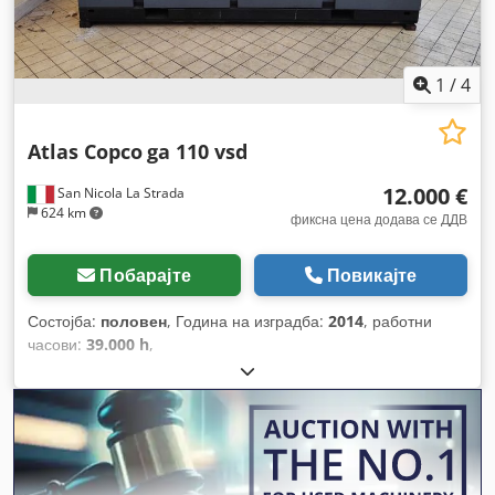
1
/
4
Atlas Copco
ga 110 vsd
12.000 €
San Nicola La Strada
624 km
фиксна цена додава се ДДВ
Побарајте
Повикајте
Состојба:
половен
, Година на изградба:
2014
, работни
часови:
39.000 h
,