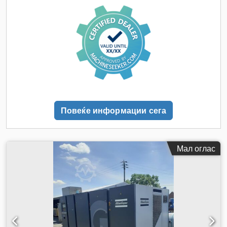
Повеќе информации сега
Мал оглас