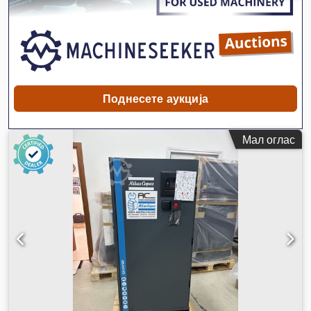
Поднесете аукција
Мал оглас