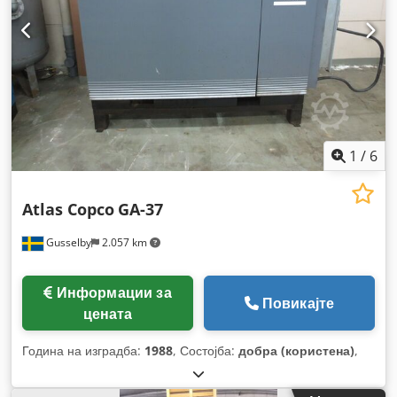
1
/
6
Atlas Copco
GA-37
Gusselby
2.057 km
Информации за
Повикајте
цената
Година на изградба:
1988
, Состојба:
добра (користена)
,