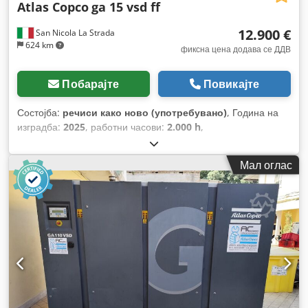
Atlas Copco
ga 15 vsd ff
12.900 €
San Nicola La Strada
624 km
фиксна цена додава се ДДВ
Побарајте
Повикајте
Состојба:
речиси како ново (употребувано)
, Година на
изградба:
2025
, работни часови:
2.000 h
,
Мал оглас