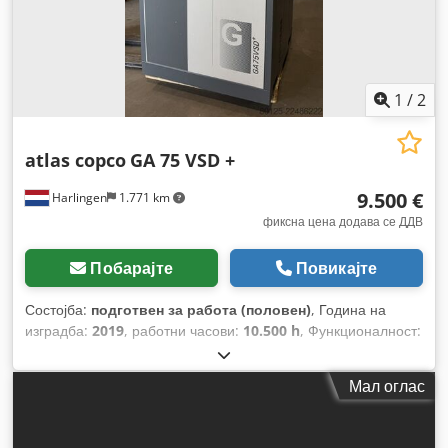
1
/
2
atlas copco
GA 75 VSD +
9.500 €
Harlingen
1.771 km
фиксна цена додава се ДДВ
Побарајте
Повикајте
Состојба:
подготвен за работа (половен)
, Година на
изградба:
2019
, работни часови:
10.500 h
, Функционалност:
целосно функционален
, вкупна тежина:
898 кг
, моќ:
75
kW (101,97 коњски сили)
, волуменски проток:
476 m³/ч
,
Мал оглас
притисок (макс.):
13 греда
, тип на ладење:
воздух
,
Опрема:
Достапна табличка со податоци,
документација / прирачник
,