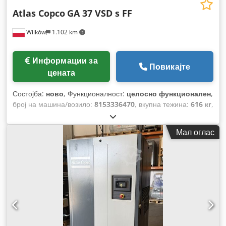
Atlas Copco
GA 37 VSD s FF
Wilków
1.102 km
Информации за
Повикајте
цената
Состојба:
ново
, Функционалност:
целосно функционален
,
број на машина/возило:
8153336470
, вкупна тежина:
616 кг
,
волуменски проток:
399 m³/ч
, притисок (мин.):
4 греда
,
притисок (макс.):
13 греда
, ниво на бучава:
67 dB
, тип на
Мал оглас
ладење:
воздух
, Опрема:
Достапна табличка со
податоци, документација / прирачник, фрижидер за
сушење
,