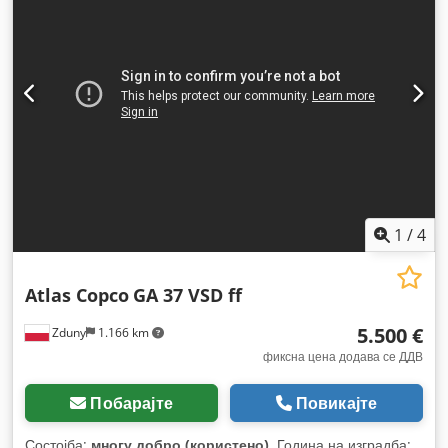
1
/
4
Atlas Copco
GA 37 VSD ff
5.500 €
Zduny
1.166 km
фиксна цена додава се ДДВ
Побарајте
Повикајте
Состојба:
многу добро (користено)
, Година на изградба: