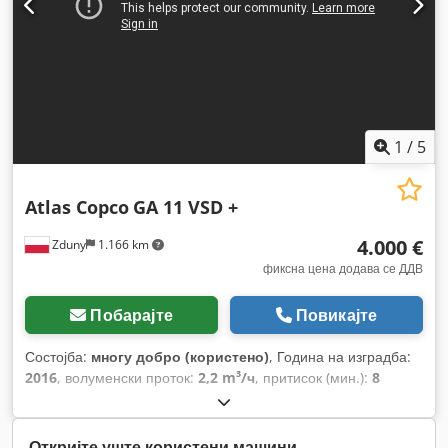
1
/
5
Atlas Copco
GA 11 VSD +
4.000 €
Zduny
1.166 km
фиксна цена додава се ДДВ
Побарајте
Повикајте
Состојба:
многу добро (користено)
, Година на изградба:
2016
, волуменски проток:
2,2 m³/ч
, притисок (мин.):
8
греда
,
Откријте уште користени машини