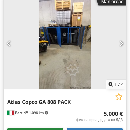
Мал оглас
1
/
4
Atlas Copco
GA 808 PACK
5.000 €
Barzio
1.098 km
фиксна цена додава се ДДВ