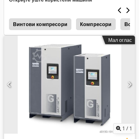
r
Винтови компресори
Компресори
Возд
Мал оглас
1
/
1