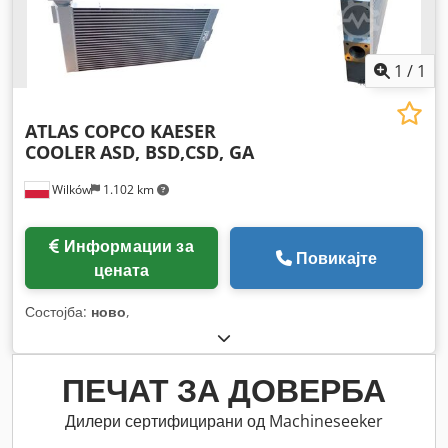
1
/
1
ATLAS COPCO KAESER
COOLER
ASD, BSD,CSD, GA
Wilków
1.102 km
Информации за
Повикајте
цената
Состојба:
ново
,
ПЕЧАТ ЗА ДОВЕРБА
Дилери сертифицирани од Machineseeker