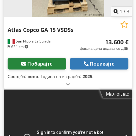
1
/
3
Atlas Copco
GA 15 VSDSs
13.600 €
San Nicola La Strada
624 km
фиксна цена додава се ДДВ
Побарајте
Повикајте
Состојба:
ново
, Година на изградба:
2025
,
Мал оглас