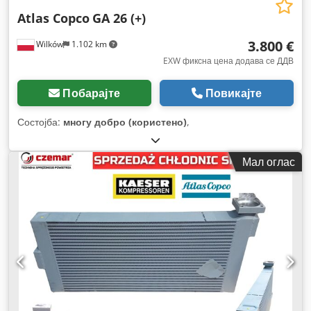
Atlas Copco
GA 26 (+)
3.800 €
Wilków
1.102 km
EXW фиксна цена додава се ДДВ
Побарајте
Повикајте
Состојба:
многу добро (користено)
,
Мал оглас