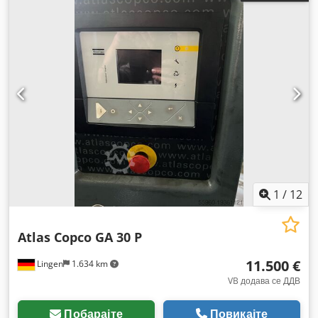
1
/
12
Atlas Copco GA 30 P
11.500 €
Lingen
1.634 km
VB додава се ДДВ
Побарајте
Повикајте