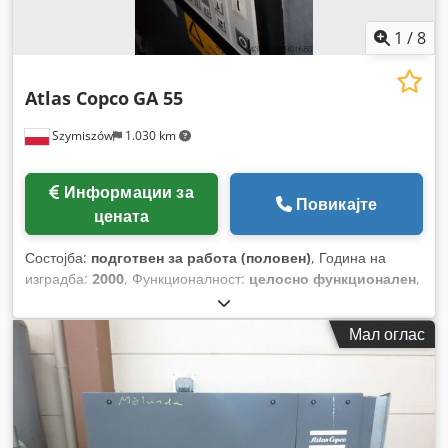
1
/
8
Atlas Copco
GA 55
Szymiszów
1.030 km
Информации за
Повикајте
цената
Состојба:
подготвен за работа (половен)
, Година на
изградба:
2000
, Функционалност:
целосно функционален
,
Мал оглас