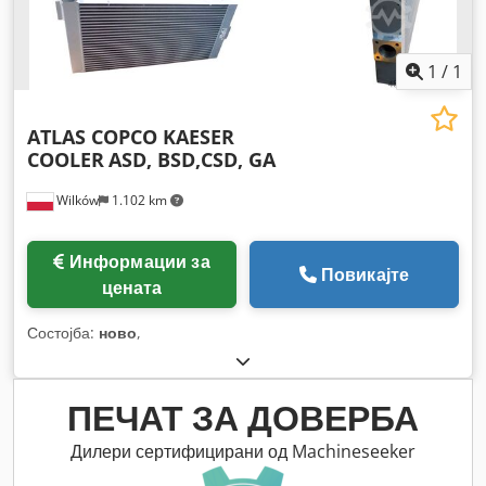
1
/
1
ATLAS COPCO KAESER
COOLER
ASD, BSD,CSD, GA
Wilków
1.102 km
Информации за
Повикајте
цената
Состојба:
ново
,
ПЕЧАТ ЗА ДОВЕРБА
Дилери сертифицирани од Machineseeker