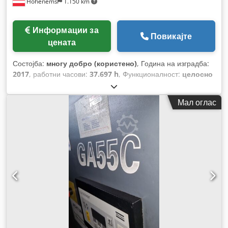
Hohenems
1.150 km
Информации за
Повикајте
цената
Состојба:
многу добро (користено)
, Година на изградба:
2017
, работни часови:
37.697 h
, Функционалност:
целосно
функционален
,
Мал оглас