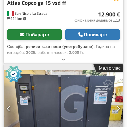
Atlas Copco
ga 15 vsd ff
12.900 €
San Nicola La Strada
624 km
фиксна цена додава се ДДВ
Побарајте
Повикајте
Состојба:
речиси како ново (употребувано)
, Година на
изградба:
2025
, работни часови:
2.000 h
,
Мал оглас