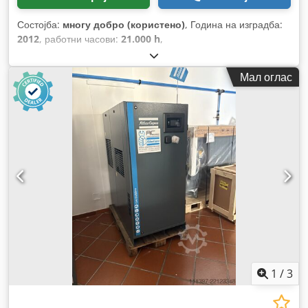
Состојба:
многу добро (користено)
, Година на изградба:
2012
, работни часови:
21.000 h
,
Мал оглас
1
/
3