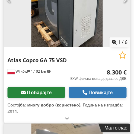
1
/
6
Atlas Copco
GA 75 VSD
8.300 €
Wilków
1.102 km
EXW фиксна цена додава се ДДВ
Побарајте
Повикајте
Состојба:
многу добро (користено)
, Година на изградба:
2011
,
Мал оглас