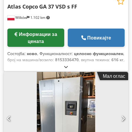
Atlas Copco
GA 37 VSD s FF
Wilków
1.102 km
Информации за
Повикајте
цената
Состојба:
ново
, Функционалност:
целосно функционален
,
број на машина/возило:
8153336470
, вкупна тежина:
616 кг
,
волуменски проток:
399 m³/ч
, притисок (мин.):
4 греда
,
притисок (макс.):
13 греда
, ниво на бучава:
67 dB
, тип на
Мал оглас
ладење:
воздух
, Опрема:
Достапна табличка со
податоци, документација / прирачник, фрижидер за
сушење
,