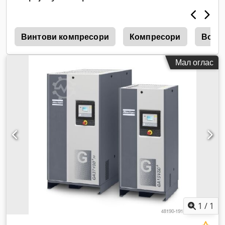
6
Винтови компресори
Компресори
Возд
Мал оглас
1
/
1