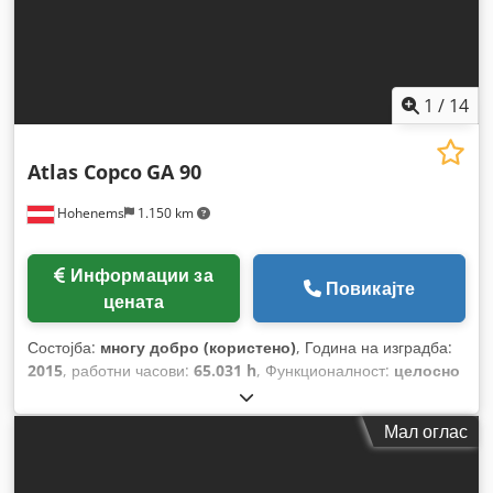
1
/
14
Atlas Copco
GA 90
Hohenems
1.150 km
Информации за
Повикајте
цената
Состојба:
многу добро (користено)
, Година на изградба:
2015
, работни часови:
65.031 h
, Функционалност:
целосно
функционален
,
Мал оглас