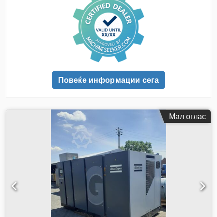
Повеќе информации сега
Мал оглас