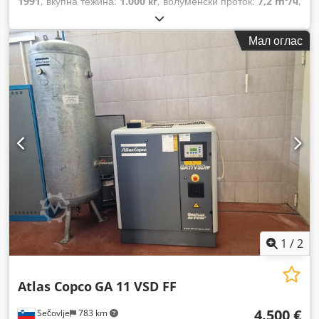
1991
, вкупна тежина:
1.000 кг
, волуменски проток:
7,2 m³/ч
,
работен притисок:
75 греда
, влезен напон:
400 V
,
Мал оглас
1
/
2
Atlas Copco
GA 11 VSD FF
4.500 €
Sečovlje
783 km