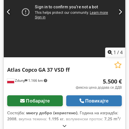
1
/
4
Atlas Copco
GA 37 VSD ff
5.500 €
Zduny
1.166 km
фиксна цена додава се ДДВ
Побарајте
Повикајте
Состојба:
многу добро (користено)
, Година на изградба:
2008
, вкупна тежина:
1.195 кг
, волуменски проток:
7,25 m³/
ч
, работен притисок:
13 греда
, влезен напон:
400 V
,