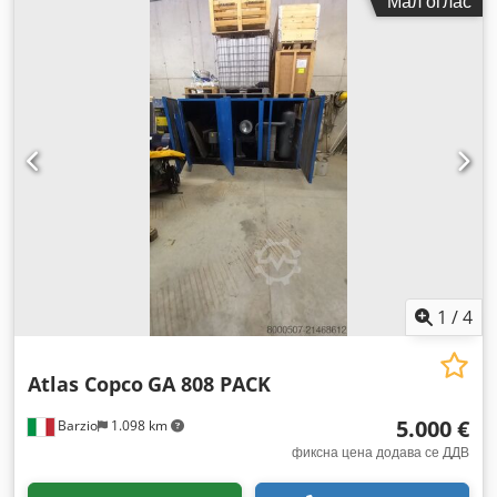
Мал оглас
1
/
4
Atlas Copco
GA 808 PACK
5.000 €
Barzio
1.098 km
фиксна цена додава се ДДВ