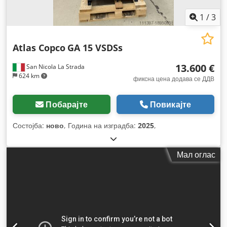
1
/
3
Atlas Copco
GA 15 VSDSs
13.600 €
San Nicola La Strada
624 km
фиксна цена додава се ДДВ
Побарајте
Повикајте
Состојба:
ново
, Година на изградба:
2025
,
Мал оглас