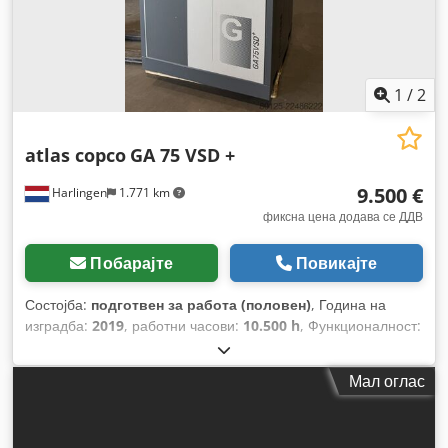
1
/
2
atlas copco
GA 75 VSD +
9.500 €
Harlingen
1.771 km
фиксна цена додава се ДДВ
Побарајте
Повикајте
Состојба:
подготвен за работа (половен)
, Година на
изградба:
2019
, работни часови:
10.500 h
, Функционалност:
целосно функционален
, вкупна тежина:
898 кг
, моќ:
75
kW (101,97 коњски сили)
, волуменски проток:
476 m³/ч
,
Мал оглас
притисок (макс.):
13 греда
, тип на ладење:
воздух
,
Опрема:
Достапна табличка со податоци,
документација / прирачник
,