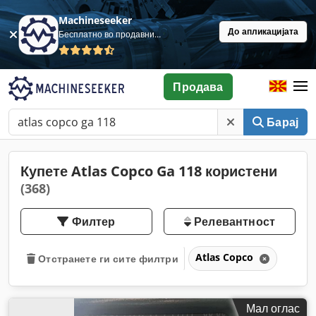
Machineseeker
До апликацијата
Бесплатно во продавница
Продава
Барај
Купете Atlas Copco Ga 118 користени
(368)
Филтер
Релевантност
Atlas Copco
Отстранете ги сите филтри
Мал оглас