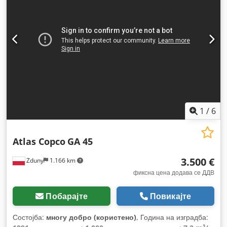
1
/
6
Atlas Copco
GA 45
3.500 €
Zduny
1.166 km
фиксна цена додава се ДДВ
Побарајте
Повикајте
Состојба:
многу добро (користено)
, Година на изградба: