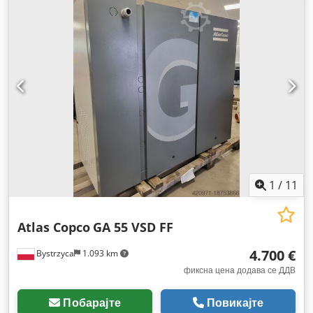
1
/
11
Atlas Copco
GA 55 VSD FF
4.700 €
Bystrzyca
1.093 km
фиксна цена додава се ДДВ
Побарајте
Повикајте