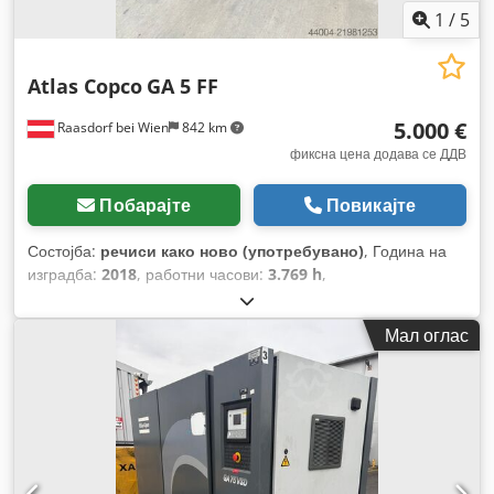
1
/
5
Atlas Copco
GA 5 FF
5.000 €
Raasdorf bei Wien
842 km
фиксна цена додава се ДДВ
Побарајте
Повикајте
Состојба:
речиси како ново (употребувано)
, Година на
изградба:
2018
, работни часови:
3.769 h
,
Мал оглас