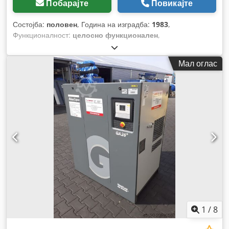
Побарајте
Повикајте
Состојба:
половен
, Година на изградба:
1983
,
Функционалност:
целосно функционален
,
Мал оглас
1
/
8