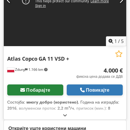
1
/
5
Atlas Copco
GA 11 VSD +
4.000 €
Zduny
1.166 km
фиксна цена додава се ДДВ
Побарајте
Повикајте
Состојба:
многу добро (користено)
, Година на изградба:
2016
, волуменски проток:
2,2 m³/ч
, притисок (мин.):
8
греда
,
Откријте уште користени машини