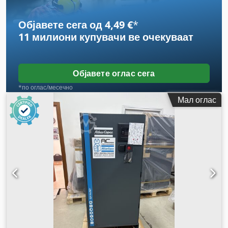
Објавете сега од 4,49 €
*
11 милиони купувачи
ве очекуваат
Објавете оглас сега
*по оглас/месечно
Мал оглас