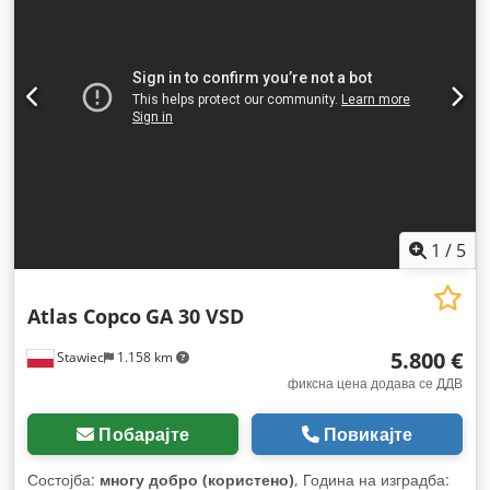
1
/
5
Atlas Copco
GA 30 VSD
5.800 €
Stawiec
1.158 km
фиксна цена додава се ДДВ
Побарајте
Повикајте
Состојба:
многу добро (користено)
, Година на изградба: