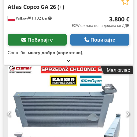
Atlas Copco
GA 26 (+)
3.800 €
Wilków
1.102 km
EXW фиксна цена додава се ДДВ
Побарајте
Повикајте
Состојба:
многу добро (користено)
,
Мал оглас