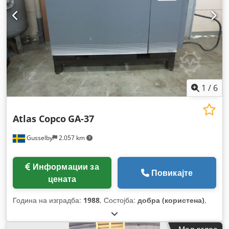
1
/
6
Atlas Copco
GA-37
Gusselby
2.057 km
Информации за
Повикајте
цената
Година на изградба:
1988
, Состојба:
добра (користена)
,