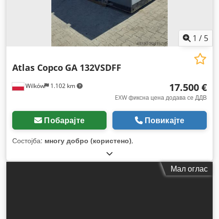
1
/
5
Atlas Copco
GA 132VSDFF
17.500 €
Wilków
1.102 km
EXW фиксна цена додава се ДДВ
Побарајте
Повикајте
Состојба:
многу добро (користено)
,
Мал оглас