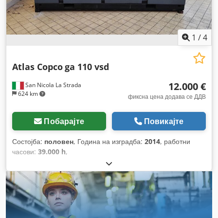
1
/
4
Atlas Copco
ga 110 vsd
12.000 €
San Nicola La Strada
624 km
фиксна цена додава се ДДВ
Побарајте
Повикајте
Состојба:
половен
, Година на изградба:
2014
, работни
часови:
39.000 h
,