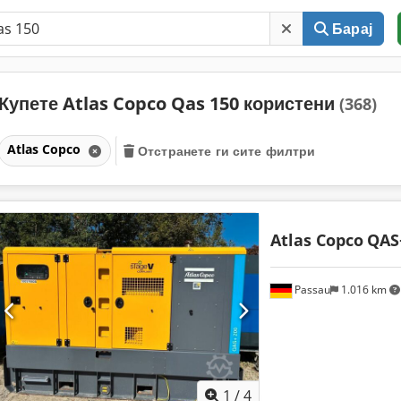
Барај
Купете Atlas Copco Qas 150 користени
(368)
Atlas Copco
Отстранете ги сите филтри
Atlas Copco
QAS
Passau
1.016 km
1
/
4