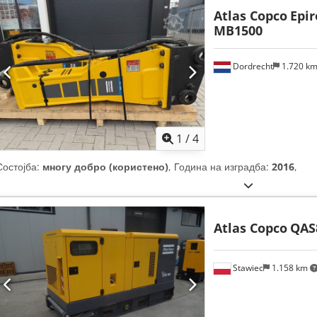
Atlas Copco
Epir
MB1500
Dordrecht
1.720 k
1
/
4
Состојба:
многу добро (користено)
, Година на изградба:
2016
,
Atlas Copco
QAS
Stawiec
1.158 km