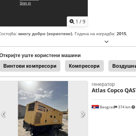
1
/
9
Состојба:
многу добро (користено)
, Година на изградба:
2015
,
Откријте уште користени машини
Винтови компресори
Компресори
Воздушн
генератор
Atlas Copco
QAS
Beograd
374 km