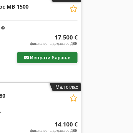
oc MB 1500
m
17.500 €
фиксна цена додава се ДДВ
Испрати барање
Мал оглас
80
14.100 €
фиксна цена додава се ДДВ