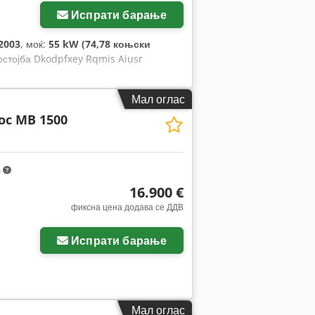
Испрати барање
2003
, моќ:
55 kW (74,78 коњски
остојба Dkodpfxey Rqmis Aiusr
Мал оглас
oc MB 1500
m
16.900 €
фиксна цена додава се ДДВ
Испрати барање
Мал оглас