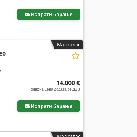
Испрати барање
Мал оглас
80
14.000 €
фиксна цена додава се ДДВ
Испрати барање
Мал оглас