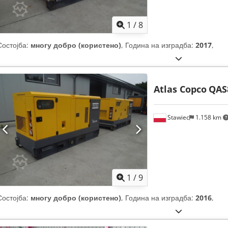
1
/
8
Состојба:
многу добро (користено)
, Година на изградба:
2017
,
Atlas Copco
QAS
Stawiec
1.158 km
1
/
9
Состојба:
многу добро (користено)
, Година на изградба:
2016
,