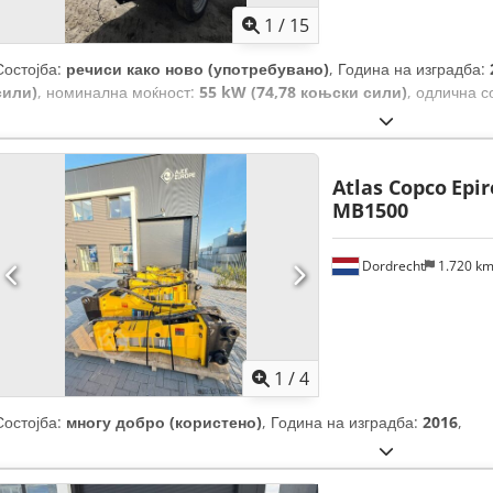
1
/
15
Состојба:
речиси како ново (употребувано)
, Година на изградба:
сили)
, номинална моќност:
55 kW (74,78 коњски сили)
, одлична с
Atlas Copco
Epir
MB1500
Dordrecht
1.720 k
1
/
4
Состојба:
многу добро (користено)
, Година на изградба:
2016
,