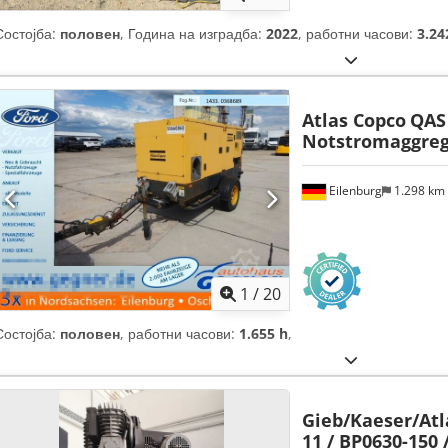
Состојба:
половен
, Година на изградба:
2022
, работни часови:
3.24
Atlas Copco
QAS
Notstromaggreg
Eilenburg
1.298 km
1
/
20
Состојба:
половен
, работни часови:
1.655 h
,
Gieb/Kaeser/Atl
11 / BP0630-150 