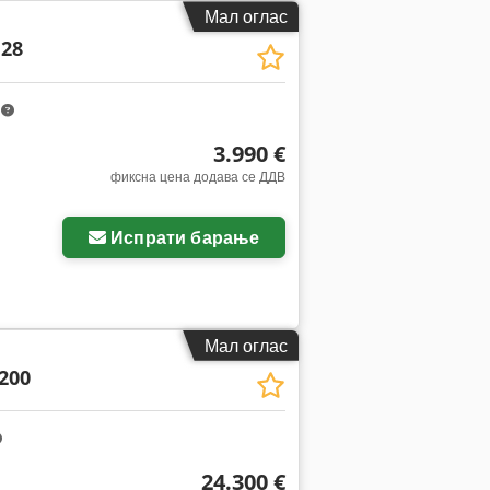
Мал оглас
 28
m
3.990 €
фиксна цена додава се ДДВ
Испрати барање
Мал оглас
200
24.300 €