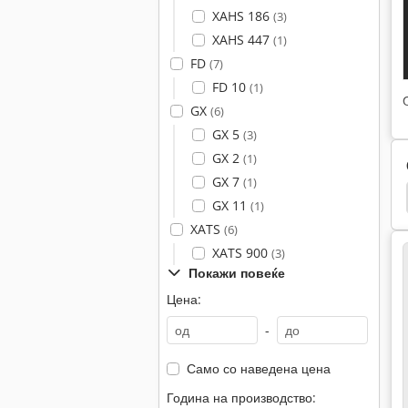
XAHS 186
(3)
XAHS 447
(1)
FD
(7)
FD 10
(1)
GX
(6)
GX 5
(3)
GX 2
(1)
GX 7
(1)
Cummins
Zay 7045 Fg
Cat
Cat 938 G
GX 11
(1)
XATS
(6)
XATS 900
(3)
Покажи повеќе
Цена:
-
Само со наведена цена
Година на производство: