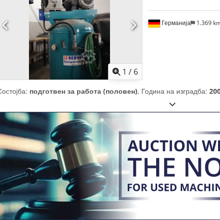
Германија
1.369 k
1
/
6
Состојба:
подготвен за работа (половен)
, Година на изградба:
20