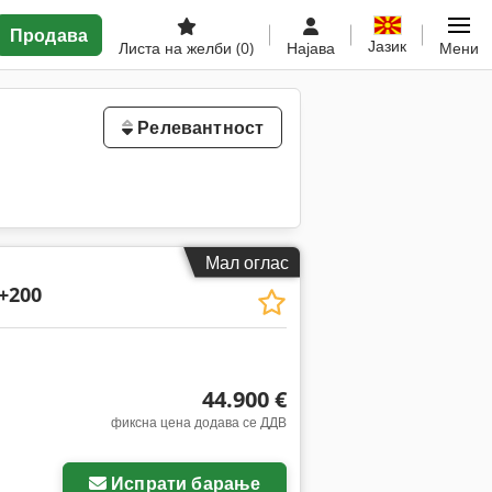
Продава
Јазик
Листа на желби
(0)
Најава
Мени
Релевантност
Мал оглас
+200
44.900 €
фиксна цена додава се ДДВ
Испрати барање