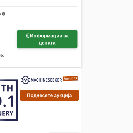
m
Информации за
цената
05
,
Поднесете аукција