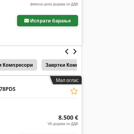
фиксна цена додава се ДДВ
Испрати барање
и Компресори
Завртки Компресори
Boge Ком
Мал оглас
78PDS
8.500 €
VB додава се ДДВ