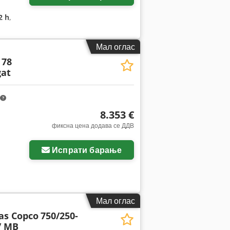
2 h
,
Мал оглас
 78
at
8.353 €
фиксна цена додава се ДДВ
Испрати барање
Мал оглас
as Copco
750/250-
/ MB