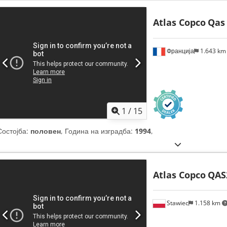
Atlas Copco
Qas
Франција
1.643 k
1
/
15
Состојба:
половен
, Година на изградба:
1994
,
Atlas Copco
QAS
Stawiec
1.158 km