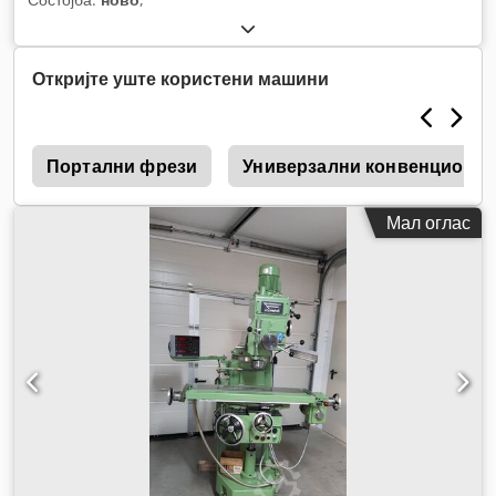
Откријте уште користени машини
2
Портални фрези
Универзални конвенционалн
Мал оглас