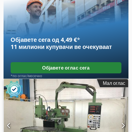
по Z-оска:
400 мм
, растојание на движење на Х-оската:
500
мм
, движење по оската Y:
400 мм
, растојание на движење
Z-оска:
400 мм
, максимална брзина на вртење:
2.500 обр/
мин
, ротациона брзина (мин.):
50 обр/мин
, влезен напон:
400 V
,
Објавете сега од 4,49 €
*
11 милиони купувачи
ве очекуваат
Објавете оглас сега
*по оглас/месечно
Мал оглас