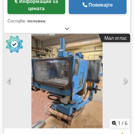
Информации за
Повикајте
цената
Состојба:
половен
,
Мал оглас
1
/
6