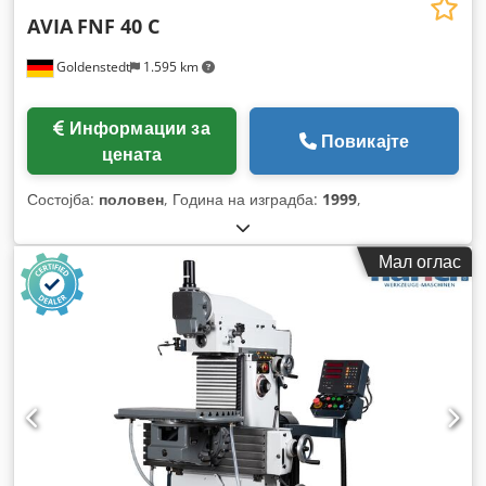
AVIA
FNF 40 C
Goldenstedt
1.595 km
Информации за
Повикајте
цената
Состојба:
половен
, Година на изградба:
1999
,
Мал оглас