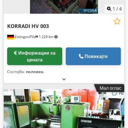
1
/
4
KORRADI
HV 003
Eislingen/Fils
1.229 km
Информации за
Повикајте
цената
Состојба:
половен
,
Мал оглас