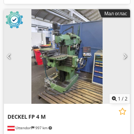
Мал оглас
1
/
2
DECKEL
FP 4 M
Uttendorf
997 km