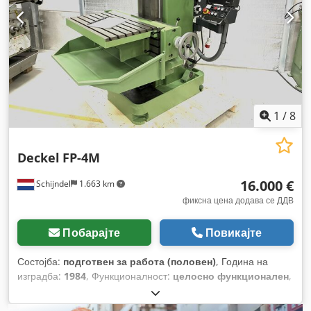
1
/
8
Deckel
FP-4M
16.000 €
Schijndel
1.663 km
фиксна цена додава се ДДВ
Побарајте
Повикајте
Состојба:
подготвен за работа (половен)
, Година на
изградба:
1984
, Функционалност:
целосно функционален
,
должина на напојување оска X:
500 мм
, должина на
напредување на оската Y:
400 мм
, должина на подавање