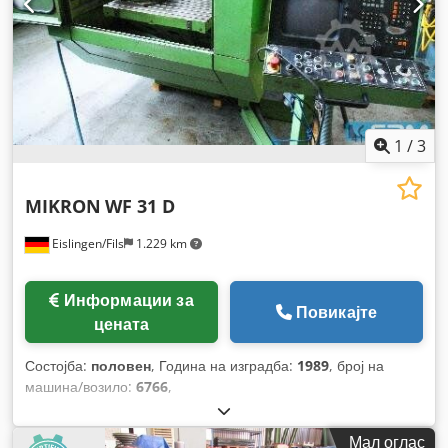
1
/
3
MIKRON
WF 31 D
Eislingen/Fils
1.229 km
Информации за
Повикајте
цената
Состојба:
половен
, Година на изградба:
1989
, број на
машина/возило:
6766
,
Мал оглас