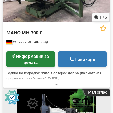
1
/
2
MAHO
MH 700 C
Wiesbaden
1.407 km
Информации за
Повикајте
цената
Година на изградба:
1982
, Состојба:
добра (користена)
,
број на машина/возило:
75 810
,
Мал оглас