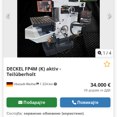
1
/
4
DECKEL
FP4M (K) aktiv -
Teilüberholt
34.000 €
Ubstadt-Weiher
1.324 km
VB додава се ДДВ
Побарајте
Повикајте
Состојба:
сервисно обновено (користено)
,