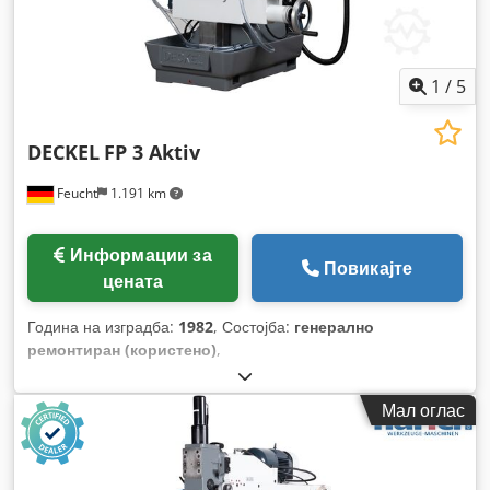
1
/
5
DECKEL
FP 3 Aktiv
Feucht
1.191 km
Информации за
Повикајте
цената
Година на изградба:
1982
, Состојба:
генерално
ремонтиран (користено)
,
Мал оглас