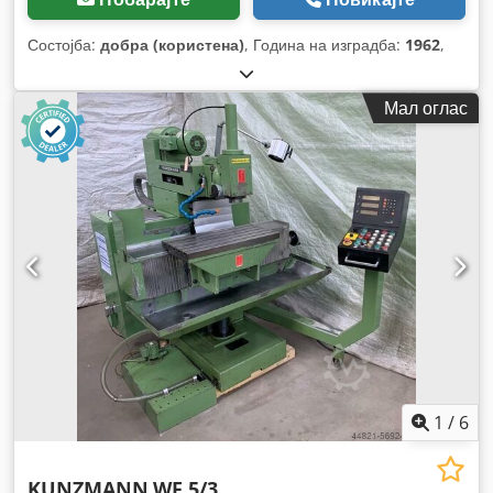
Состојба:
добра (користена)
, Година на изградба:
1962
,
Мал оглас
1
/
6
KUNZMANN
WF 5/3