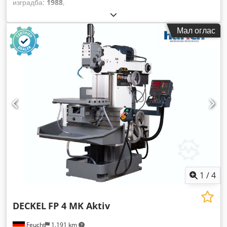
изградба:
1988
,
Мал оглас
1
/
4
DECKEL
FP 4 MK Aktiv
Feucht
1.191 km