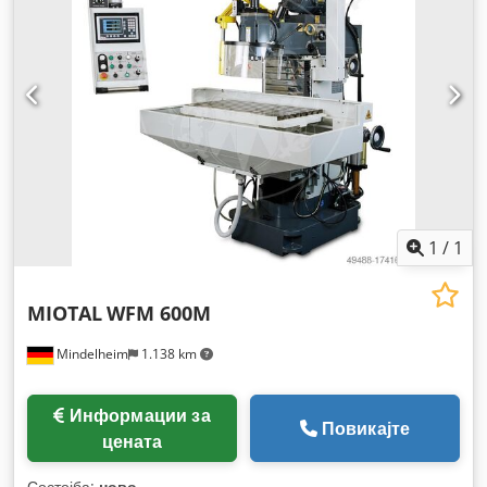
1
/
1
MIOTAL
WFM 600M
Mindelheim
1.138 km
Информации за
Повикајте
цената
Состојба:
ново
,