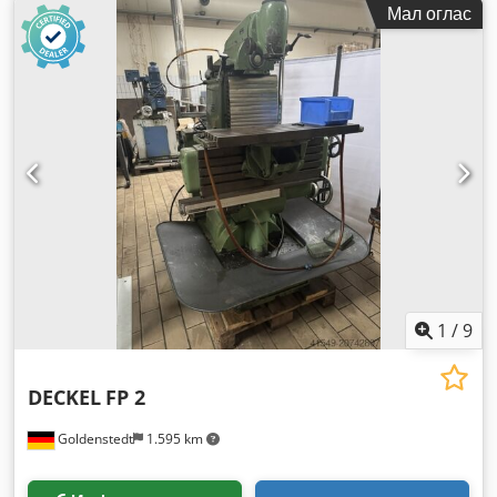
Мал оглас
1
/
9
DECKEL
FP 2
Goldenstedt
1.595 km