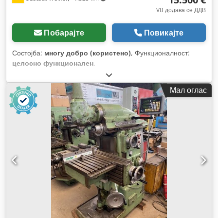
VB додава се ДДВ
Побарајте
Повикајте
Состојба:
многу добро (користено)
, Функционалност:
целосно функционален
,
Мал оглас