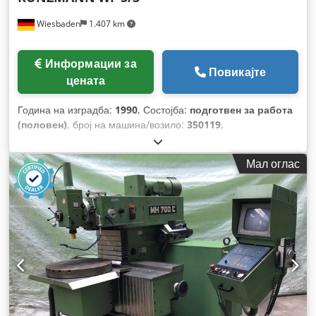
Wiesbaden
1.407 km
Информации за
Повикајте
цената
Година на изградба:
1990
, Состојба:
подготвен за работа
(половен)
, број на машина/возило:
350119
,
Мал оглас