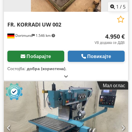
1
/
5
FR. KORRADI
UW 002
4.950 €
Dortmund
1.546 km
VB додава се ДДВ
Побарајте
Повикајте
Состојба:
добра (користена)
,
Мал оглас