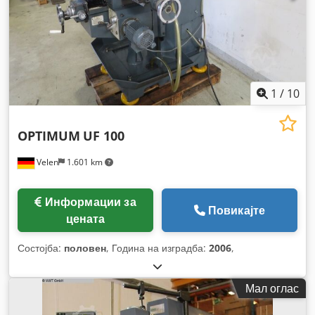
1
/
10
OPTIMUM
UF 100
Velen
1.601 km
Информации за
Повикајте
цената
Состојба:
половен
, Година на изградба:
2006
,
Мал оглас