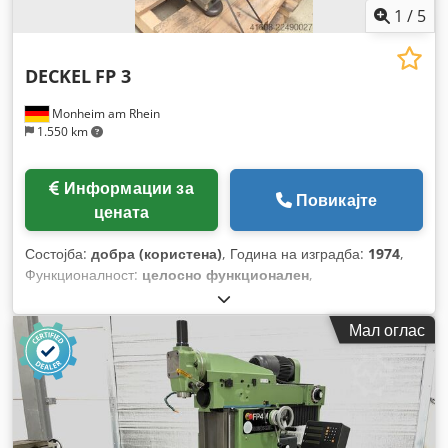
1
/
5
DECKEL
FP 3
Monheim am Rhein
1.550 km
Информации за
Повикајте
цената
Состојба:
добра (користена)
, Година на изградба:
1974
,
Функционалност:
целосно функционален
,
Мал оглас