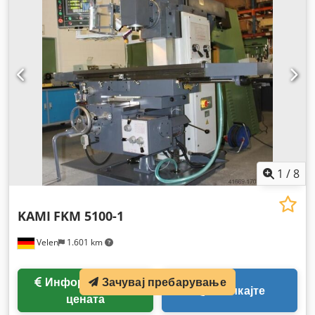
1
/
8
KAMI
FKM 5100-1
Velen
1.601 km
Зачувај пребарување
Информации за
Повикајте
цената