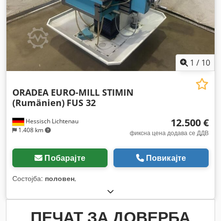
1
/
10
ORADEA EURO-MILL STIMIN
(Rumänien)
FUS 32
12.500 €
Hessisch Lichtenau
1.408 km
фиксна цена додава се ДДВ
Побарајте
Повикајте
Состојба:
половен
,
ПЕЧАТ ЗА ДОВЕРБА