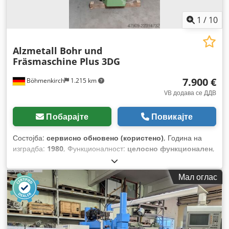
1
/
10
Alzmetall Bohr und
Fräsmaschine Plus 3DG
7.900 €
Böhmenkirch
1.215 km
VB додава се ДДВ
Побарајте
Повикајте
Состојба:
сервисно обновено (користено)
, Година на
изградба:
1980
, Функционалност:
целосно функционален
,
Мал оглас