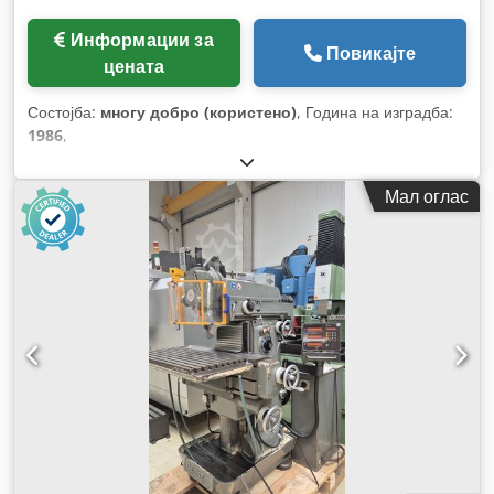
Информации за
Повикајте
цената
Состојба:
многу добро (користено)
, Година на изградба:
1986
,
Мал оглас