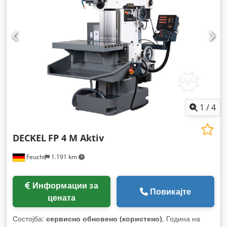
1
/
4
DECKEL
FP 4 M Aktiv
Feucht
1.191 km
Информации за
Повикајте
цената
Состојба:
сервисно обновено (користено)
, Година на