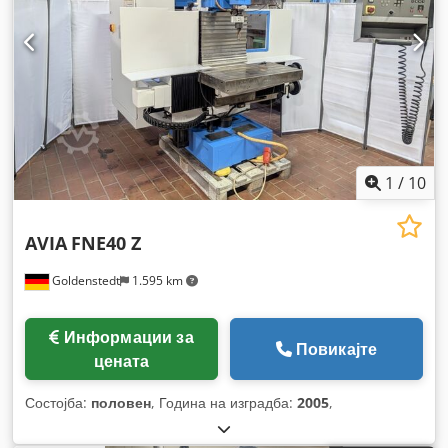
1
/
10
AVIA
FNE40 Z
Goldenstedt
1.595 km
Информации за
Повикајте
цената
Состојба:
половен
, Година на изградба:
2005
,