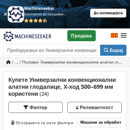
Machineseeker
До апликацијата
Бесплатно во продавница
Продава
Барај
/ ... / Половен Универзални конвенционални алатни глодал
Купете Универзални конвенционални
алатни глодалице, Х-ход 500–699 мм
користени
(24)
Филтер
Релевантност
Машини за обработка н
Отстранете ги сите филтри