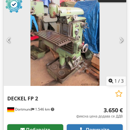
1
/
3
DECKEL
FP 2
3.650 €
Dortmund
1.546 km
фиксна цена додава се ДДВ
Побарајте
Повикајте