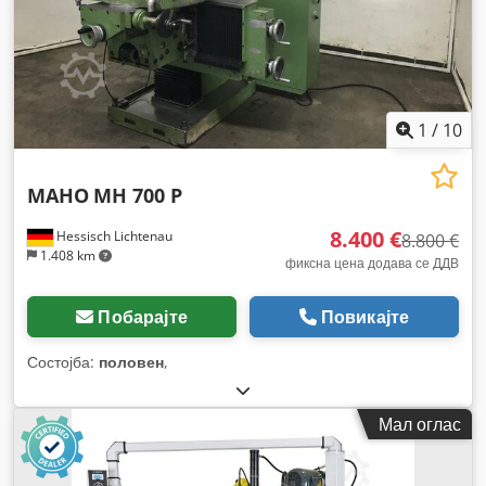
1
/
10
MAHO
MH 700 P
8.400 €
Hessisch Lichtenau
8.800 €
1.408 km
фиксна цена додава се ДДВ
Побарајте
Повикајте
Состојба:
половен
,
Мал оглас