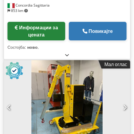
Concordia Sagittaria
853 km
Информации за
Повикајте
цената
Состојба:
ново
,
Мал оглас