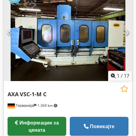
1
/
17
AXA
VSC-1-M C
Германија
1.369 km
Информации за
Повикајте
цената