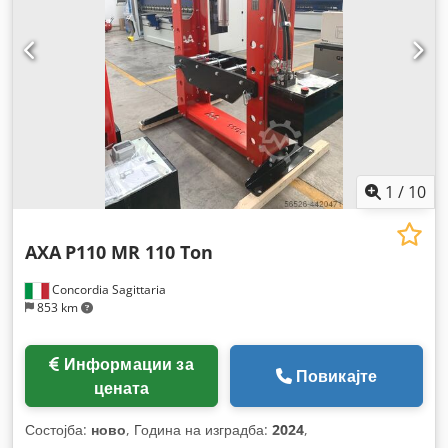
1
/
10
AXA
P110 MR 110 Ton
Concordia Sagittaria
853 km
Информации за
Повикајте
цената
Состојба:
ново
, Година на изградба:
2024
,