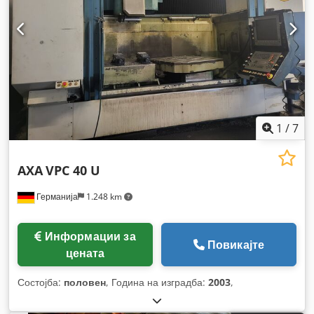
1
/
7
AXA
VPC 40 U
Германија
1.248 km
Информации за
Повикајте
цената
Состојба:
половен
, Година на изградба:
2003
,