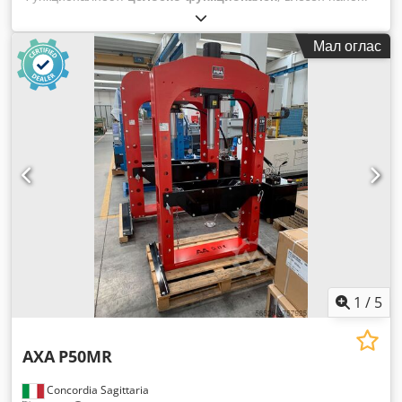
400 V
,
Мал оглас
1
/
5
AXA
P50MR
Concordia Sagittaria