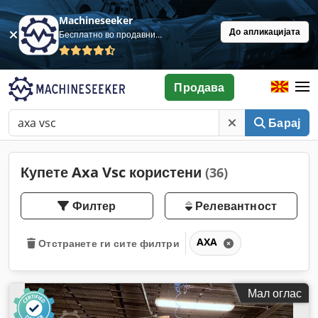
Machineseeker
До апликацијата
Бесплатно во продавница
Продава
Барај
Купете Axa Vsc користени
(36)
Филтер
Релевантност
AXA
Отстранете ги сите филтри
Мал оглас