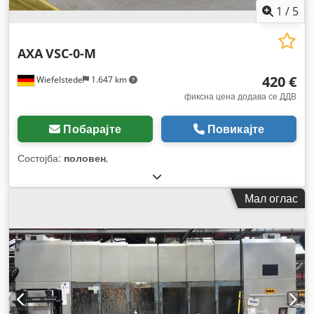
1
/
5
AXA
VSC-0-M
420 €
Wiefelstede
1.647 km
фиксна цена додава се ДДВ
Побарајте
Повикајте
Состојба:
половен
,
Мал оглас