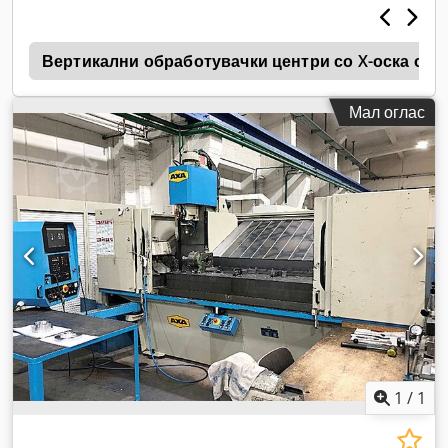
n
Вертикални обработувачки центри со X-оска од 
Мал оглас
1
/
1