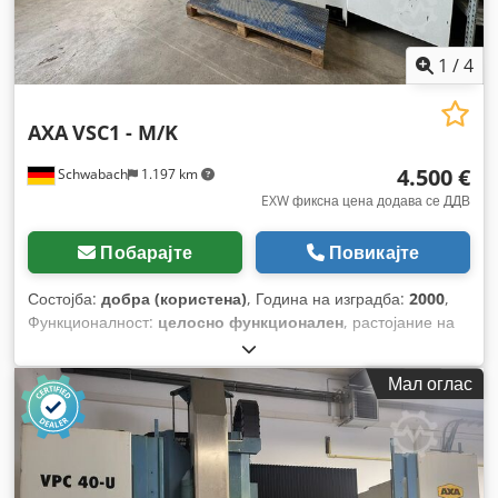
1
/
4
AXA
VSC1 - M/K
4.500 €
Schwabach
1.197 km
EXW фиксна цена додава се ДДВ
Побарајте
Повикајте
Состојба:
добра (користена)
, Година на изградба:
2000
,
Функционалност:
целосно функционален
, растојание на
движење на Х-оската:
1.000 мм
, движење по оската Y:
350
мм
, растојание на движење Z-оска:
480 мм
, максимална
Мал оглас
брзина на вртење:
6.000 обр/мин
, максимална брзина на
вретеното:
3.500 обр/мин
, тип на влезен струја:
Клима
уред
, Опрема:
брзина на вртење со бесконечно
варирање
,