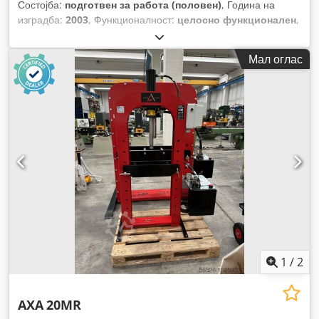
Состојба:
подготвен за работа (половен)
, Година на
изградба:
2003
, Функционалност:
целосно функционален
,
растојание на движење на Х-оската:
2.600 мм
, движење по
оската Y:
700 мм
, растојание на движење Z-оска:
850 мм
,
Мал оглас
модел на контролер:
Heidenhain iTNC-530
, максимална
брзина на вретеното:
6.000 обр/мин
,
1
/
2
AXA
20MR