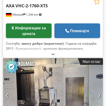
AXA
VHC-2-1760-XTS
Albstadt
1.246 km
Информации за
Повикајте
цената
Состојба:
многу добро (користено)
, Година на изградба:
2011
, Функционалност:
целосно функционален
,
Мал оглас