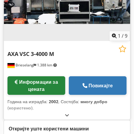
1
/
9
AXA
VSC 3-4000 M
Brieselang
1.388 km
Информации за
Повикајте
цената
Година на изградба:
2002
, Состојба:
многу добро
(користено)
,
Откријте уште користени машини