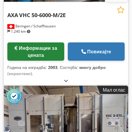
AXA
VHC 50-6000-M/2E
Beringen / Schaffhausen
1.240 km
Информации за
Повикајте
цената
Година на изградба:
2003
, Состојба:
многу добро
(користено)
,
Мал оглас