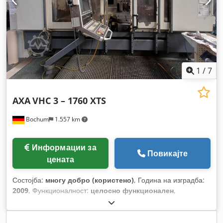
1
/
7
AXA
VHC 3 – 1760 XTS
Bochum
1.557 km
Информации за
Повикајте
цената
Состојба:
многу добро (користено)
, Година на изградба:
2009
, Функционалност:
целосно функционален
,