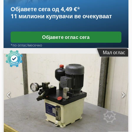
Објавете сега од 4,49 €
*
11 милиони купувачи
ве очекуваат
Објавете оглас сега
*по оглас/месечно
Мал оглас