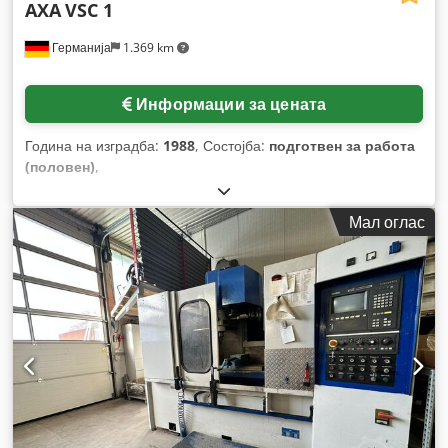
AXA
VSC 1
Германија
1.369 km
Информации за цената
Година на изградба:
1988
, Состојба:
подготвен за работа
(половен)
,
Мал оглас