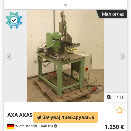
Мал оглас
1
/
10
AXA
AXA50/BF1
Зачувај пребарување
1.250 €
Wiefelstede
1.648 km