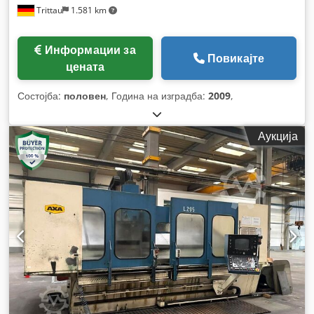
Trittau
1.581 km
Информации за
Повикајте
цената
Состојба:
половен
, Година на изградба:
2009
,
Аукција