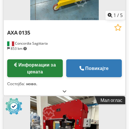
1
/
5
AXA
0135
Concordia Sagittaria
853 km
Информации за
Повикајте
цената
Состојба:
ново
,
Мал оглас