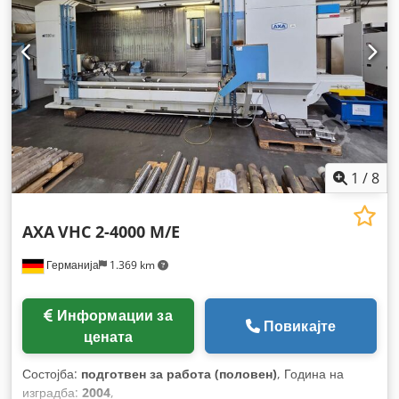
1
/
8
AXA
VHC 2-4000 M/E
Германија
1.369 km
Информации за
Повикајте
цената
Состојба:
подготвен за работа (половен)
, Година на
изградба:
2004
,