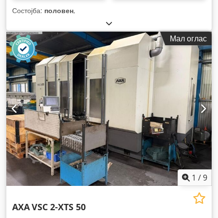
Состојба:
половен
,
Мал оглас
1
/
9
AXA
VSC 2-XTS 50