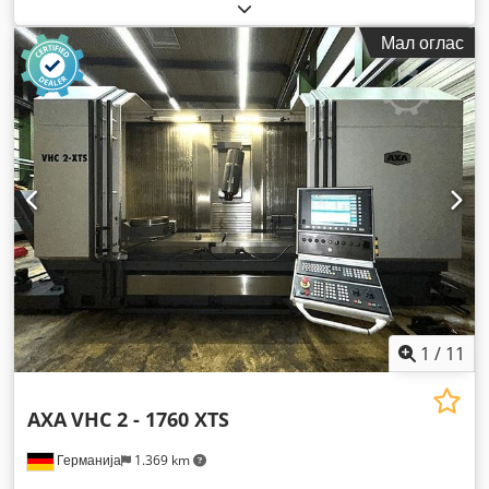
Мал оглас
1
/
11
AXA
VHC 2 - 1760 XTS
Германија
1.369 km