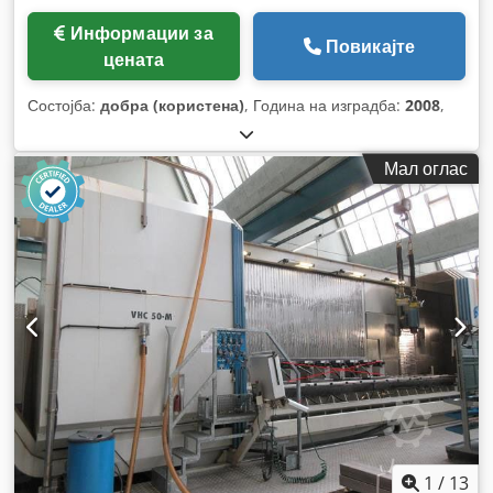
Информации за
Повикајте
цената
Состојба:
добра (користена)
, Година на изградба:
2008
,
Мал оглас
1
/
13