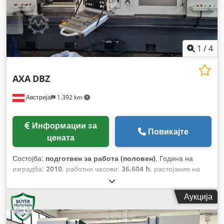
1
/
4
AXA
DBZ
Австрија
1.392 km
Информации за
Повикајте
цената
Состојба:
подготвен за работа (половен)
, Година на
изградба:
2010
, работни часови:
36.604 h
, растојание на
движење на Х-оската:
750 мм
, движење по оската Y:
500
мм
, растојание на движење Z-оска:
600 мм
, вкупна тежина:
Аукција
9.500 кг
, број на оски:
4
,