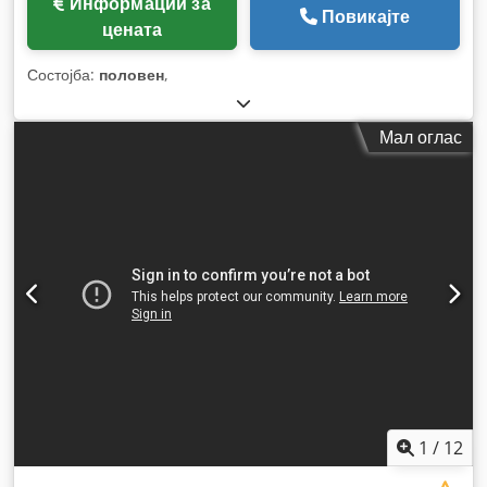
Информации за
Повикајте
цената
Состојба:
половен
,
Мал оглас
1
/
12