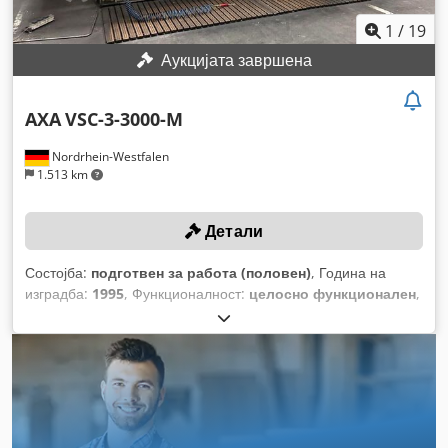
1
/
19
Аукцијата завршена
AXA
VSC-3-3000-M
Nordrhein-Westfalen
1.513 km
Детали
Состојба:
подготвен за работа (половен)
, Година на
изградба:
1995
, Функционалност:
целосно функционален
,
растојание на движење на Х-оската:
3.000 мм
, движење по
оската Y:
420 мм
, растојание на движење Z-оска:
480 мм
,
модел на контролер:
Heidenhain TNC 407
, максимална
брзина на вртење:
6.000 обр/мин
,