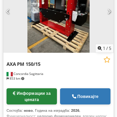
1
/
5
AXA
PM 150/15
Concordia Sagittaria
853 km
Информации за
Повикајте
цената
Состојба:
ново
, Година на изградба:
2026
,
Функционалност:
целосно функционален
, влезен напон: