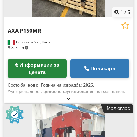
1
/
5
AXA
P150MR
Concordia Sagittaria
853 km
Информации за
Повикајте
цената
Состојба:
ново
, Година на изградба:
2026
,
Функционалност:
целосно функционален
, влезен напон:
400 V
, влезен струја:
7 A
, притисна сила:
150 t
, од:
300 мм
,
Опрема:
Ознака CE, документација / прирачник
,
Мал оглас