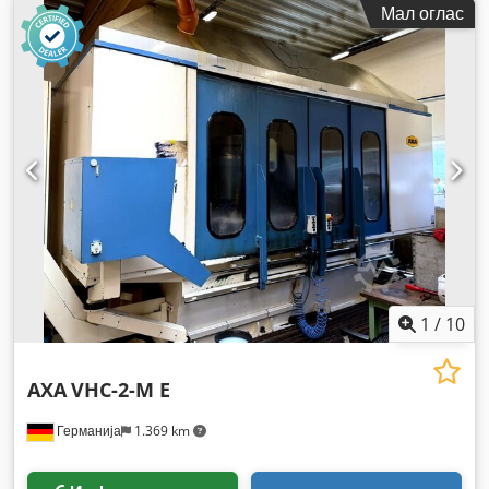
Мал оглас
1
/
10
AXA
VHC-2-M E
Германија
1.369 km