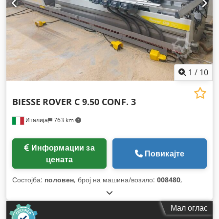
1
/
10
BIESSE
ROVER C 9.50 CONF. 3
Италија
763 km
Информации за
Повикајте
цената
Состојба:
половен
, број на машина/возило:
008480
,
Мал оглас