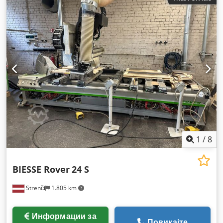
1
/
8
BIESSE Rover
24 S
Strenči
1.805 km
Информации за
Повикајте