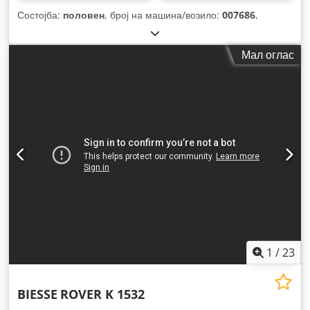
Состојба:
половен
, број на машина/возило:
007686
,
Мал оглас
1
/
23
BIESSE
ROVER K 1532