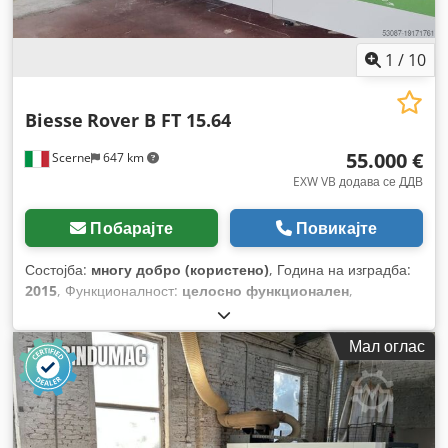
1
/
10
Biesse
Rover B FT 15.64
55.000 €
Scerne
647 km
EXW VB додава се ДДВ
Побарајте
Повикајте
Состојба:
многу добро (користено)
, Година на изградба:
2015
, Функционалност:
целосно функционален
,
Мал оглас