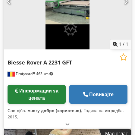
1
/
1
Biesse Rover
A 2231 GFT
Timișoara
463 km
Информации за
Повикајте
цената
Состојба:
многу добро (користено)
, Година на изградба:
2015
,
Мал оглас