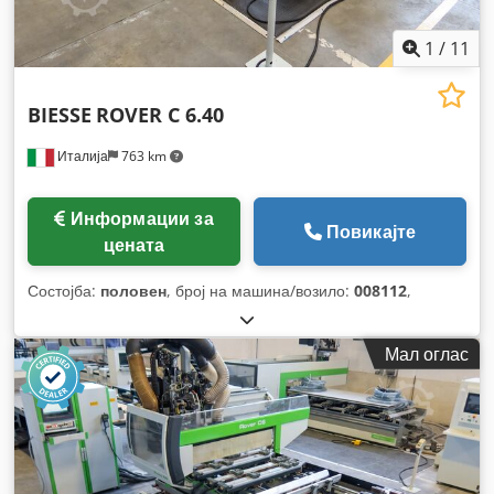
1
/
11
BIESSE
ROVER C 6.40
Италија
763 km
Информации за
Повикајте
цената
Состојба:
половен
, број на машина/возило:
008112
,
Мал оглас