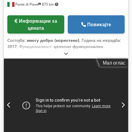
Ponte di Piave
875 km
Информации за
Повикајте
цената
Состојба:
многу добро (користено)
, Година на изградба:
2017
, Функционалност:
целосно функционален
,
Мал оглас