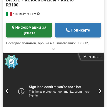
R3100
Италија
763 km
Информации за
Повикајте
цената
Состојба:
половен
, број на машина/возило:
008272
,
Мал оглас