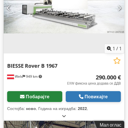
1
/
1
BIESSE
Rover B 1967
290.000 €
Wels
949 km
EXW фиксна цена додава се ДДВ
Побарајте
Повикајте
Состојба:
ново
, Година на изградба:
2022
,
Мал оглас