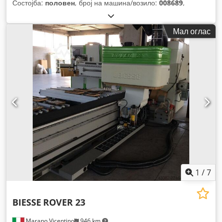
Состојба:
половен
, број на машина/возило:
008689
,
Мал оглас
1
/
7
BIESSE
ROVER 23
Marano Vicentino
946 km