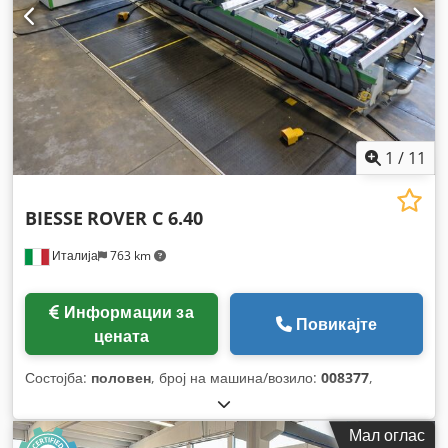
1
/
11
BIESSE
ROVER C 6.40
Италија
763 km
Информации за
Повикајте
цената
Состојба:
половен
, број на машина/возило:
008377
,
Мал оглас