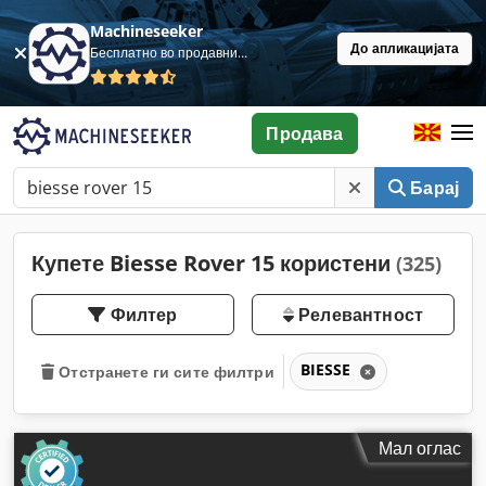
Machineseeker
До апликацијата
Бесплатно во продавница
Продава
Барај
Купете Biesse Rover 15 користени
(325)
Филтер
Релевантност
BIESSE
Отстранете ги сите филтри
Мал оглас