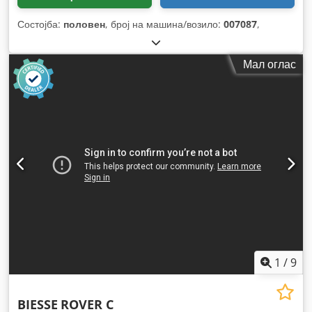
Состојба:
половен
, број на машина/возило:
007087
,
Мал оглас
1
/
9
BIESSE
ROVER C