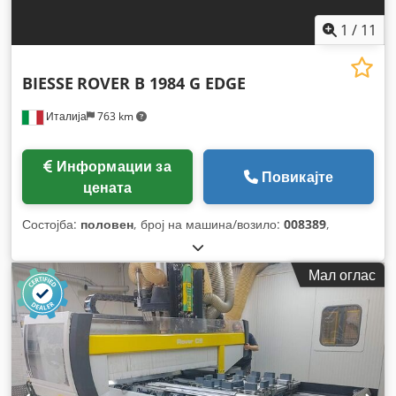
1
/
11
BIESSE
ROVER B 1984 G EDGE
Италија
763 km
Информации за
Повикајте
цената
Состојба:
половен
, број на машина/возило:
008389
,
Мал оглас