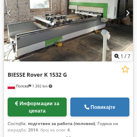
1
/
7
BIESSE
Rover K 1532 G
Полска
1.392 km
Информации за
Повикајте
цената
Состојба:
подготвен за работа (половен)
, Година на
изградба:
2014
, број на оски:
4
,