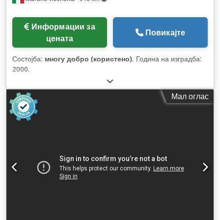
Информации за
Повикајте
цената
Состојба:
многу добро (користено)
, Година на изградба:
2000
,
Мал оглас