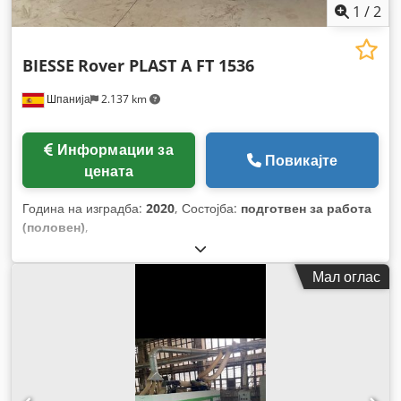
1
/
2
BIESSE
Rover PLAST A FT 1536
Шпанија
2.137 km
Информации за
Повикајте
цената
Година на изградба:
2020
, Состојба:
подготвен за работа
(половен)
,
Мал оглас