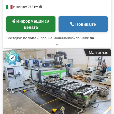
Италија
763 km
Информации за
Повикајте
цената
Состојба:
половен
, број на машина/возило:
008184
,
Мал оглас