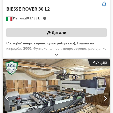
BIESSE ROVER
30 L2
Piemonte
1.188 km
Детали
Состојба:
непроверено (употребувано)
, Година на
изградба:
2000
, Функционалност:
непроверено
, растојание
на движење на Х-оската:
5.900 мм
, движење по оската Y:
1.560 мм
, брзина на напојување по X-оста:
80 м/мин
,
Аукција
брзина на напојување по оска Y:
60 м/мин
, максимална
брзина на вртење:
20.000 обр/мин
,