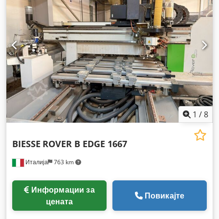
1
/
8
BIESSE
ROVER B EDGE 1667
Италија
763 km
Информации за
Повикајте
цената