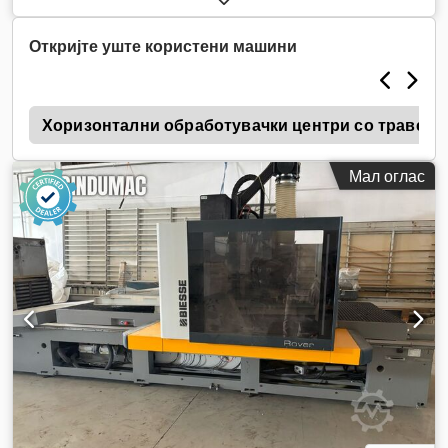
Откријте уште користени машини
k
Хоризонтални обработувачки центри со траверзе
Мал оглас