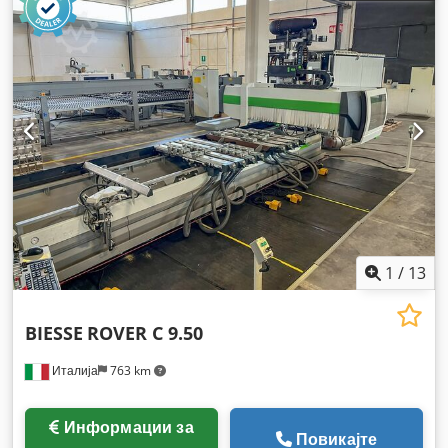
1
/
13
BIESSE
ROVER C 9.50
Италија
763 km
Информации за
Повикајте