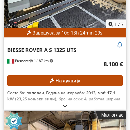
1
/
7
Завршува за
10
d
13
h
24
min
27
s
BIESSE
ROVER A S 1325 UTS
Piemonte
1.187 km
8.100 €
На аукција
Состојба:
половен
, Година на изградба:
2013
, моќ:
17,1
kW (23,25 коњски сили)
, број на оски:
4
, работна ширина:
1.320 мм
, максимална брзина на вретеното за глодање:
24.000 обр/мин
, работна должина:
2.500 мм
,
Мал оглас