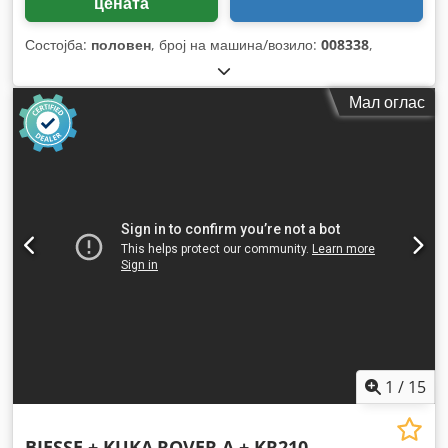
цената
Состојба:
половен
, број на машина/возило:
008338
,
Мал оглас
1
/
15
BIESSE + KUKA
ROVER A + KR210