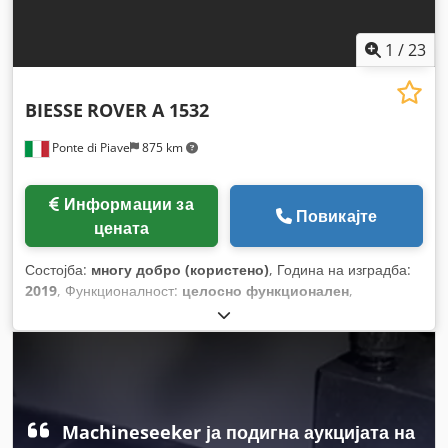
1
/
23
BIESSE
ROVER A 1532
Ponte di Piave
875 km
Информации за
Повикајте
цената
Состојба:
многу добро (користено)
, Година на изградба:
2019
, Функционалност:
целосно функционален
,
Machineseeker ја подигна аукцијата на