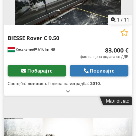
1
/
11
BIESSE
Rover C 9.50
83.000 €
Kecskemét
616 km
фиксна цена додава се ДДВ
Побарајте
Повикајте
Состојба:
половен
, Година на изградба:
2010
,
Мал оглас