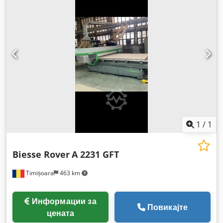
1
/
1
Biesse Rover
A 2231 GFT
Timișoara
463 km
Информации за
Повикајте
цената