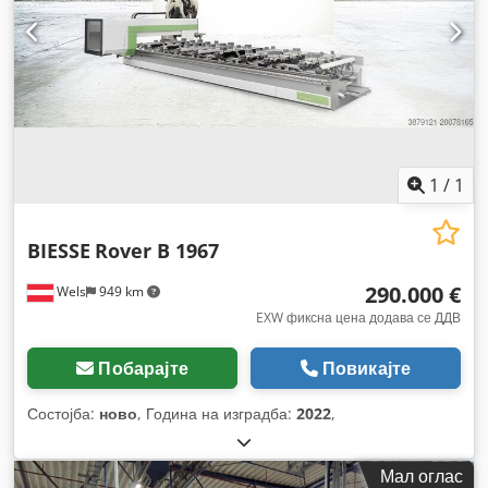
1
/
1
BIESSE
Rover B 1967
290.000 €
Wels
949 km
EXW фиксна цена додава се ДДВ
Побарајте
Повикајте
Состојба:
ново
, Година на изградба:
2022
,
Мал оглас