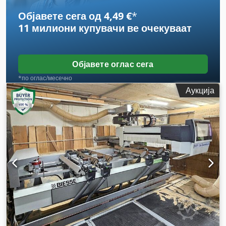
Објавете сега од 4,49 €
*
11 милиони купувачи
ве очекуваат
Објавете оглас сега
*по оглас/месечно
Аукција