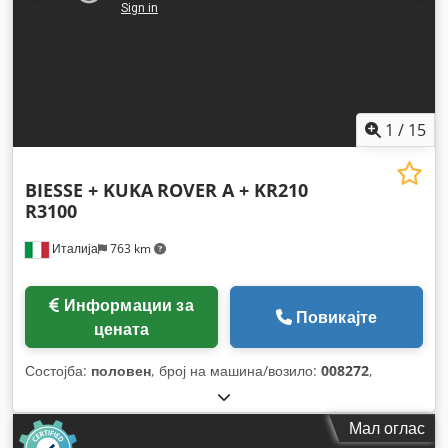
1
/
15
BIESSE + KUKA
ROVER A + KR210
R3100
Италија
763 km
Информации за
Повикајте
цената
Состојба:
половен
, број на машина/возило:
008272
,
Мал оглас