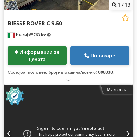
1
/
13
BIESSE
ROVER C 9.50
Италија
763 km
Информации за
Повикајте
цената
Состојба:
половен
, број на машина/возило:
008338
,
Мал оглас