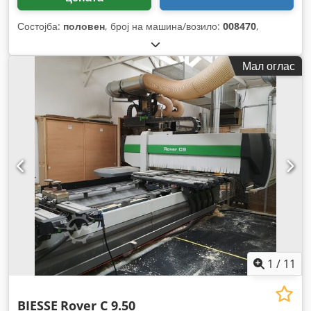
Состојба:
половен
, број на машина/возило:
008470
,
Мал оглас
1
/
11
BIESSE
Rover C 9.50