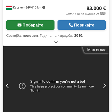
83.000 €
Kecskemét
616 km
фиксна цена додава се ДДВ
Побарајте
Повикајте
Состојба:
половен
, Година на изградба:
2010
,
Мал оглас