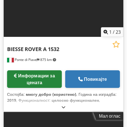
1
/
23
BIESSE
ROVER A 1532
Ponte di Piave
875 km
Информации за
Повикајте
цената
Состојба:
многу добро (користено)
, Година на изградба:
2019
, Функционалност:
целосно функционален
,
Мал оглас