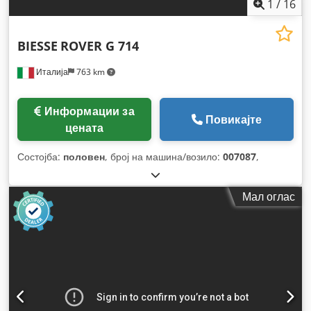
1
/
16
BIESSE
ROVER G 714
Италија
763 km
Информации за
Повикајте
цената
Состојба:
половен
, број на машина/возило:
007087
,
Мал оглас