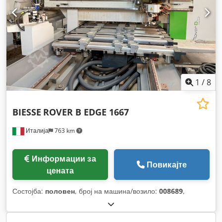
1
/
8
BIESSE
ROVER B EDGE 1667
Италија
763 km
Информации за
Повикајте
цената
Состојба:
половен
, број на машина/возило:
008689
,