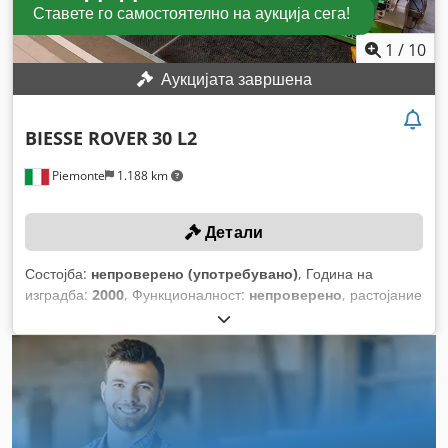
Ставете го самостоятелно на аукција сега!
1
/
10
Аукцијата завршена
BIESSE ROVER
30 L2
Piemonte
1.188 km
Детали
Состојба:
непроверено (употребувано)
, Година на
изградба:
2000
, Функционалност:
непроверено
, растојание
на движење на Х-оската:
5.900 мм
, движење по оската Y:
1.560 мм
, брзина на напојување по X-оста:
80 м/мин
,
брзина на напојување по оска Y:
60 м/мин
, максимална
брзина на вртење:
20.000 обр/мин
,