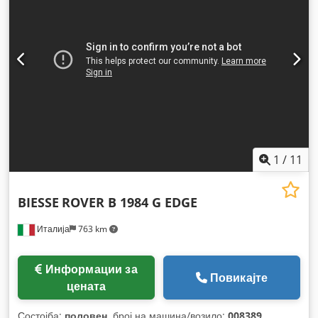
1
/
11
BIESSE
ROVER B 1984 G EDGE
Италија
763 km
Информации за
Повикајте
цената
Состојба:
половен
, број на машина/возило:
008389
,