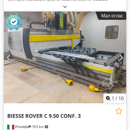
Мал оглас
1
/
10
BIESSE
ROVER C 9.50 CONF. 3
Италија
763 km