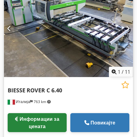
1
/
11
BIESSE
ROVER C 6.40
Италија
763 km
Информации за
Повикајте
цената