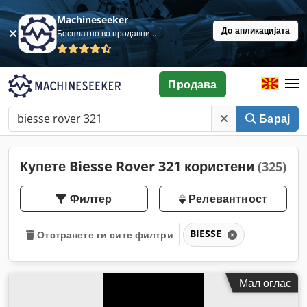
Machineseeker
До апликацијата
Бесплатно во продавница
Продава
Барај
Купете Biesse Rover 321 користени
(325)
Филтер
Релевантност
BIESSE
Отстранете ги сите филтри
Мал оглас