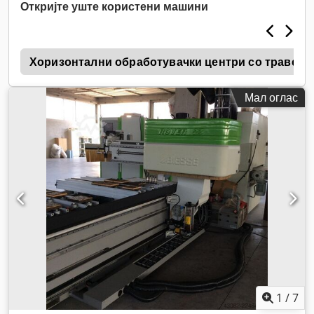
Откријте уште користени машини
k
Хоризонтални обработувачки центри со траверзе
Мал оглас
1
/
7