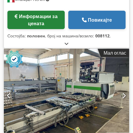
Информации за
Повикајте
цената
Состојба:
половен
, број на машина/возило:
008112
,
Мал оглас