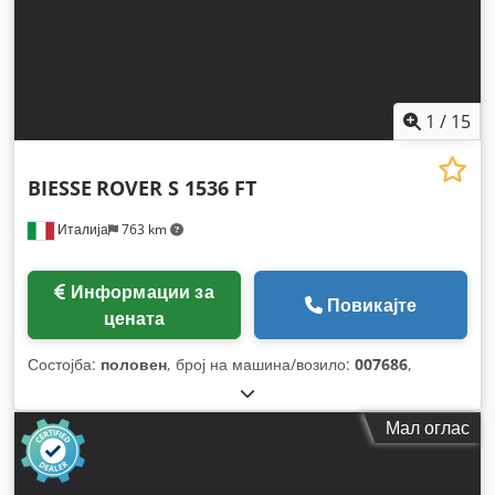
1
/
15
BIESSE
ROVER S 1536 FT
Италија
763 km
Информации за
Повикајте
цената
Состојба:
половен
, број на машина/возило:
007686
,
Мал оглас