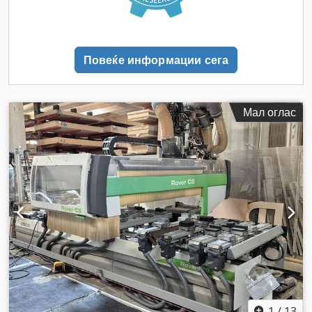
Повеќе информации сега
Мал оглас
1
/
13