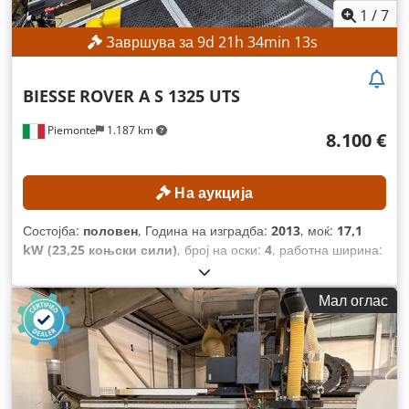
1
/
7
Завршува за
9
d
21
h
34
min
11
s
BIESSE
ROVER A S 1325 UTS
Piemonte
1.187 km
8.100 €
На аукција
Состојба:
половен
, Година на изградба:
2013
, моќ:
17,1
kW (23,25 коњски сили)
, број на оски:
4
, работна ширина:
1.320 мм
, максимална брзина на вретеното за глодање:
24.000 обр/мин
, работна должина:
2.500 мм
,
Мал оглас