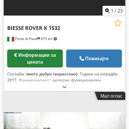
1
/
23
BIESSE
ROVER K 1532
Ponte di Piave
875 km
Информации за
Повикајте
цената
Состојба:
многу добро (користено)
, Година на изградба:
2017
, Функционалност:
целосно функционален
,
Мал оглас