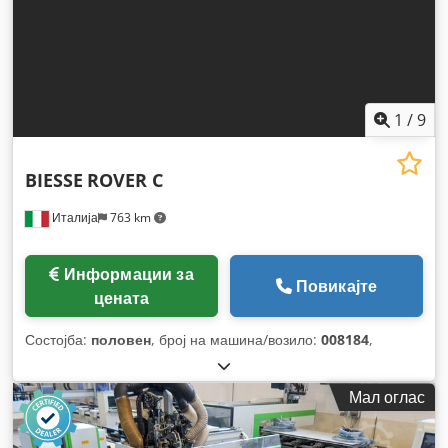
1
/
9
BIESSE
ROVER C
Италија
763 km
Информации за
Повикајте
цената
Состојба:
половен
, број на машина/возило:
008184
,
Мал оглас