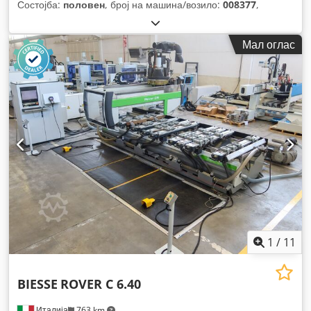
Состојба:
половен
, број на машина/возило:
008377
,
Мал оглас
1
/
11
BIESSE
ROVER C 6.40
Италија
763 km