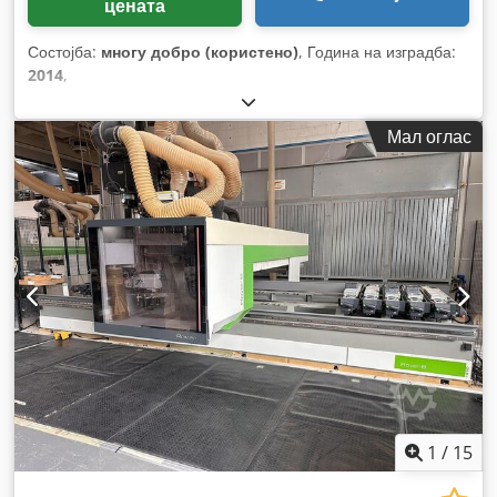
цената
Состојба:
многу добро (користено)
, Година на изградба:
2014
,
Мал оглас
1
/
15