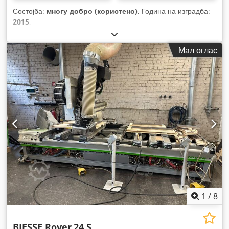
Состојба:
многу добро (користено)
, Година на изградба:
2015
,
Мал оглас
1
/
8
BIESSE Rover
24 S