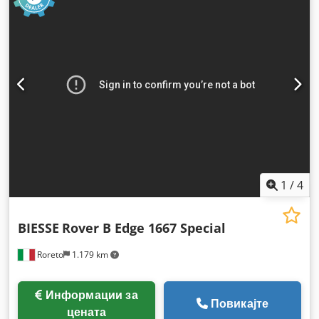
1
/
4
BIESSE
Rover B Edge 1667 Special
Roreto
1.179 km
Информации за
Повикајте
цената