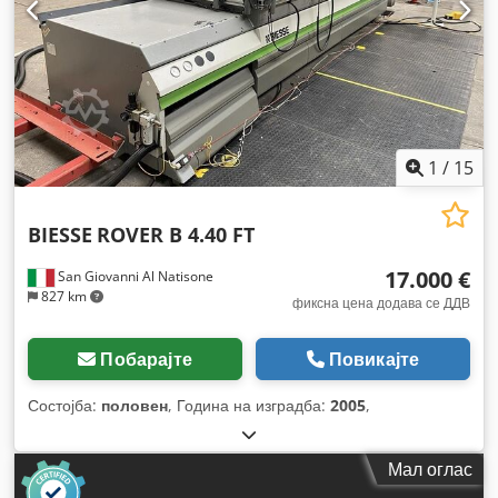
1
/
15
BIESSE
ROVER B 4.40 FT
17.000 €
San Giovanni Al Natisone
827 km
фиксна цена додава се ДДВ
Побарајте
Повикајте
Состојба:
половен
, Година на изградба:
2005
,
Мал оглас