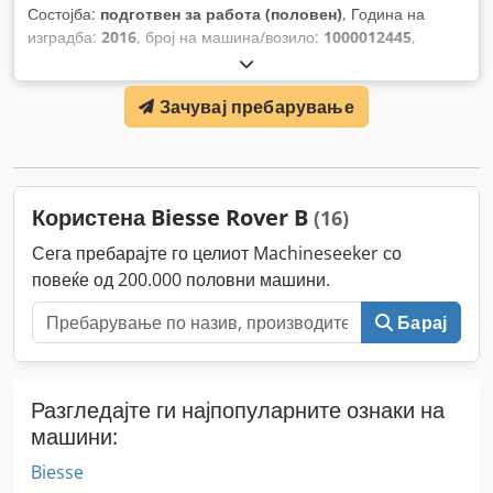
Состојба:
подготвен за работа (половен)
, Година на
изградба:
2016
, број на машина/возило:
1000012445
,
Функционалност:
целосно функционален
, растојание на
движење на Х-оската:
3.600 мм
, движење по оската Y:
1.800
Зачувај пребарување
мм
, вкупна тежина:
4.000 кг
,
Користена Biesse Rover B
(16)
Сега пребарајте го целиот Machineseeker со
повеќе од 200.000 половни машини.
Барај
Разгледајте ги најпопуларните ознаки на
машини:
Biesse