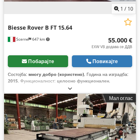
1
/
10
Biesse
Rover B FT 15.64
55.000 €
Scerne
647 km
EXW VB додава се ДДВ
Побарајте
Повикајте
Состојба:
многу добро (користено)
, Година на изградба:
2015
, Функционалност:
целосно функционален
,
Мал оглас