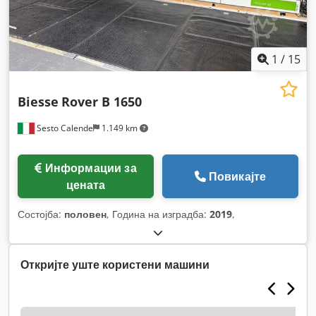
1
/
15
Biesse
Rover B 1650
Sesto Calende
1.149 km
Информации за
Повикајте
цената
Состојба:
половен
, Година на изградба:
2019
,
Откријте уште користени машини