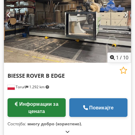
1
/
10
BIESSE
ROVER B EDGE
Toruń
1.292 km
Информации за
Повикајте
цената
Состојба:
многу добро (користено)
,