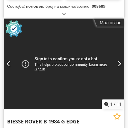
Состојба:
половен
, број на машина/возило:
008689
,
Мал оглас
1
/
11
BIESSE
ROVER B 1984 G EDGE