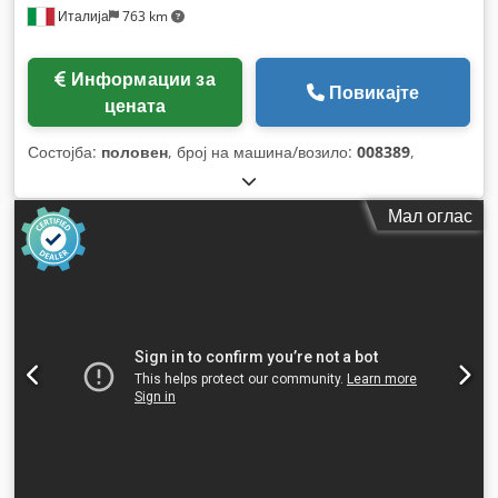
Италија
763 km
Информации за
Повикајте
цената
Состојба:
половен
, број на машина/возило:
008389
,
Мал оглас