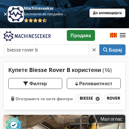
Machineseeker
До апликацијата
Бесплатно во продавница
Продава
Барај
Купете Biesse Rover B користени
(16)
Филтер
Релевантност
BIESSE
ROVER B
Отстранете ги сите филтри
Мал оглас