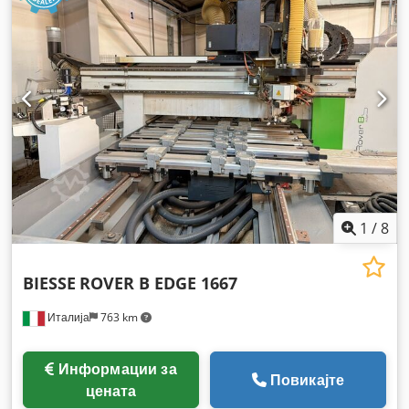
1
/
8
BIESSE
ROVER B EDGE 1667
Италија
763 km
Информации за
Повикајте
цената