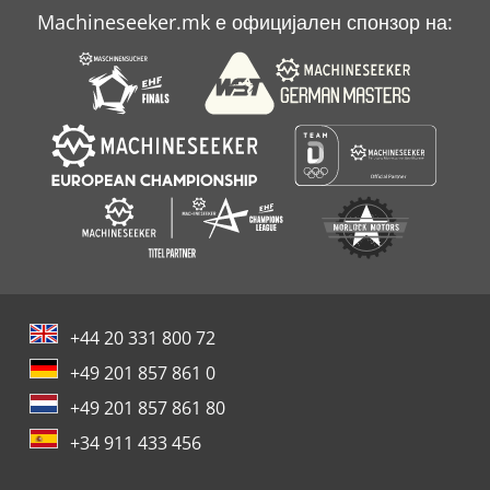
Machineseeker.mk е официјален спонзор на:
Biesse Rover C
Biesse Techno
+44 20 331 800 72
+49 201 857 861 0
+49 201 857 861 80
+34 911 433 456