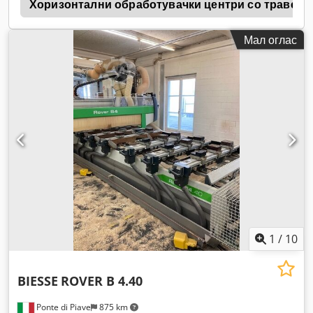
а
Хоризонтални обработувачки центри со траверзе
Мал оглас
1
/
10
BIESSE
ROVER B 4.40
Ponte di Piave
875 km