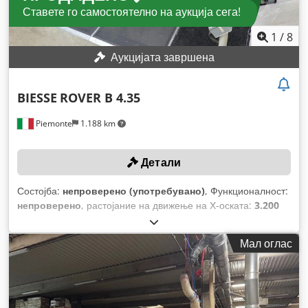
Ставете го самостоятелно на аукција сега!
1
/
8
Аукцијата завршена
BIESSE
ROVER B 4.35
Piemonte
1.188 km
Детали
Состојба:
непроверено (употребувано)
, Функционалност:
непроверено
, растојание на движење на Х-оската:
3.200
мм
, движење по оската Y:
1.300 мм
, број на вретена:
21
,
брзо движење по X-оска:
80 м/мин
, брзо движење по Y-
Мал оглас
оска:
60 м/мин
,