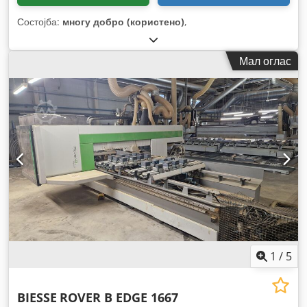
Состојба:
многу добро (користено)
,
Мал оглас
1
/
5
BIESSE
ROVER B EDGE 1667