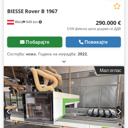
BIESSE
Rover B 1967
290.000 €
Wels
949 km
EXW фиксна цена додава се ДДВ
Побарајте
Повикајте
Состојба:
ново
, Година на изградба:
2022
,
Мал оглас