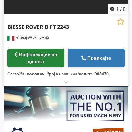
1
/
8
BIESSE
ROVER B FT 2243
Италија
763 km
Информации за
Повикајте
цената
Состојба:
половен
, број на машина/возило:
008470
,