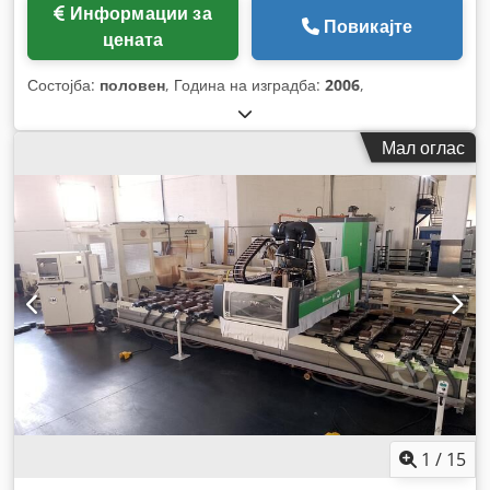
Информации за
Повикајте
цената
Состојба:
половен
, Година на изградба:
2006
,
Мал оглас
1
/
15