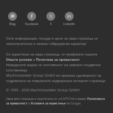
Blog
Facebook
X
LinkedIn
Сите информации, понуди и цени на оваа страница се
неисклучителни и немаат обврзувачки карактер!
Со користење на оваа страница, ги прифаќате нашите
Општи услови
и
Политика за приватност
.
Наведените марки се сопственост на нивните соодветни
сопственици.
Machineseeker Group GmbH не презема одговорност за
содржината на поврзаните надворешни интернет-страници.
© 1999 - 2026 Machineseeker Group GmbH
Оваа веб-страница е заштитена со reCAPTCHA и важат
Политиката
за приватност
и
Условите за користење
на Google.