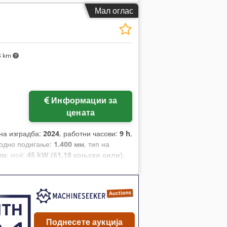
Мал оглас
4 km
Информации за
цената
 на изградба:
2024
, работни часови:
9 h
,
бодно подигање:
1.400 мм
, тип на
мм
, моќ:
45 kW (61,18 коњски сили)
,
1.200 мм
, празна тежина:
4.850 кг
,
.290 мм
,
Поднесете аукција