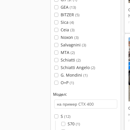
GEA
(13)
BITZER
(5)
Sica
(4)
Ceia
(3)
Noxon
(3)
Salvagnini
(3)
MTA
(2)
Schiatti
(2)
Schiatti Angelo
(2)
G. Mondini
(1)
O+P
(1)
Модел:
S
(12)
S70
(1)