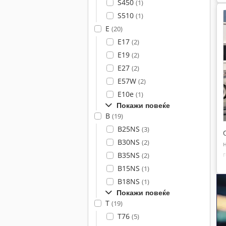
S450
(1)
S510
(1)
E
(20)
E17
(2)
E19
(2)
E27
(2)
E57W
(2)
E10e
(1)
Покажи повеќе
B
(19)
B25NS
(3)
B30NS
(2)
B35NS
(2)
B15NS
(1)
B18NS
(1)
Покажи повеќе
T
(19)
T76
(5)