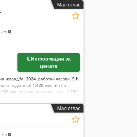
Мал оглас
7
4 km
Информации за
цената
 на изградба:
2024
, работни часови:
5 h
,
бодно подигање:
1.420 мм
, тип на
.008 мм
, должина на вилушките:
1.150
н:
Elektro
, градежна ширина:
820 мм
,
Мал оглас
4 km