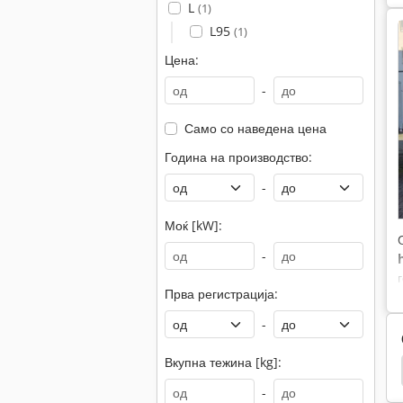
L
(1)
L95
(1)
Цена:
-
Само со наведена цена
Година на производство:
-
Моќ [kW]:
-
Прва регистрација:
-
Вкупна тежина [kg]:
 Подигнувач
Виљушка
Виљушкар Вилици
-