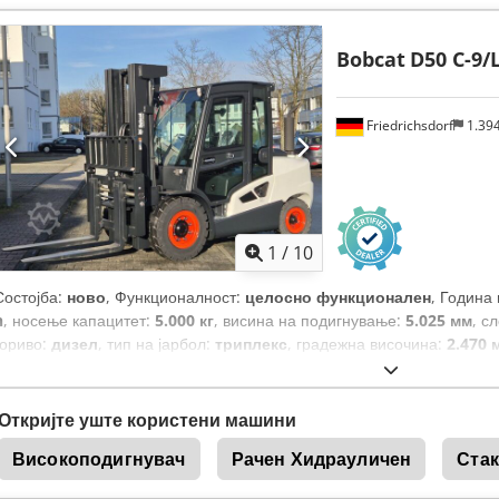
кг
, вкупна должина:
1.991 мм
, тип на погон:
Elektro
, градежна шири
Bobcat
D50 C-9/
Friedrichsdorf
1.39
1
/
10
Состојба:
ново
, Функционалност:
целосно функционален
, Година
h
, носење капацитет:
5.000 кг
, висина на подигнување:
5.025 мм
, с
гориво:
дизел
, тип на јарбол:
триплекс
, градежна височина:
2.470 
ширина на вилушкарската рамка:
1.300 мм
, должина на вилушките:
вкупна должина:
3.300 мм
, тип на погон:
Diesel
, градежна ширина:
1
Откријте уште користени машини
Високоподигнувач
Рачен Хидрауличен
Стак