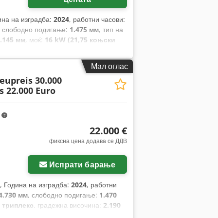
ина на изградба:
2024
, работни часови:
, слободно подигање:
1.475 мм
, тип на
.145 мм
, моќ:
16 kW (21,75 коњски
ушките:
1.200 мм
, празна тежина:
4.850
на:
1.244 мм
,
Мал оглас
eupreis 30.000
s 22.000 Euro
m
22.000 €
фиксна цена додава се ДДВ
Испрати барање
, Година на изградба:
2024
, работни
4.730 мм
, слободно подигање:
1.470
:
триплекс
, градежна височина:
2.190
.00-15 5.50
, димензија на задна гума: