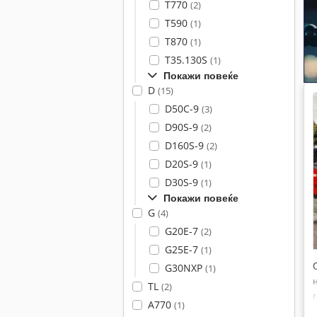
T770
(2)
T590
(1)
T870
(1)
T35.130S
(1)
Покажи повеќе
D
(15)
D50C-9
(3)
D90S-9
(2)
D160S-9
(2)
D20S-9
(1)
D30S-9
(1)
Покажи повеќе
G
(4)
G20E-7
(2)
G25E-7
(1)
G30NXP
(1)
TL
(2)
A770
(1)