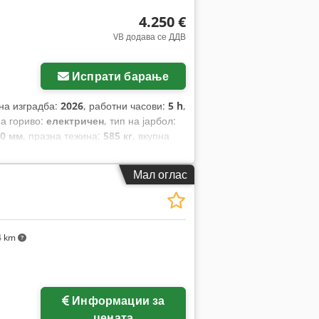
4.250 €
VB додава се ДДВ
Испрати барање
 на изградба:
2026
, работни часови:
5 h
,
на гориво:
електричен
, тип на јарбол:
50 мм
, празна тежина:
585 кг
, вкупна
м
,
Мал оглас
4 km
Информации за
цената