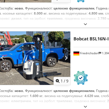
Состојба:
ново
, Функционалност:
целосно функционален
, Година
h
, носење капацитет:
8.000 кг
, висина на подигнување:
4.800 мм
, с
гориво:
дизел
, тип на јарбол:
триплекс
, градежна височина:
2.780 
ширина на вилушкарската рамка:
2.240 мм
, должина на вилушките:
на погон:
Diesel
,
Bobcat
BSL16N-I
Friedrichsdorf
1.39
1
/
9
Состојба:
ново
, Функционалност:
целосно функционален
, Година
носење капацитет:
1.600 кг
, висина на подигнување:
4.620 мм
, сло
гориво:
електричен
, тип на јарбол:
триплекс
, градежна височина:
2
мм
, празна тежина:
1.340 кг
, вкупна должина:
1.964 мм
, тип на пого