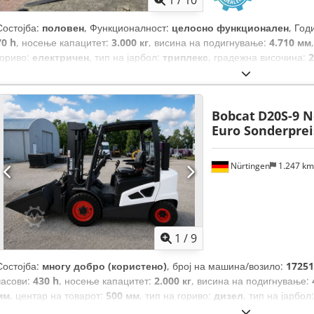
1
/
10
Состојба:
половен
, Функционалност:
целосно функционален
, Год
70 h
, носење капацитет:
3.000 кг
, висина на подигнување:
4.710 мм
гориво:
електричен
, тип на јарбол:
триплекс
, градежна височина:
2
сили)
, ширина на вилушкарската рамка:
1.116 мм
, должина на вил
кг
, вкупна должина:
2.520 мм
, тип на погон:
Elektro
, градежна шири
Bobcat
D20S-9 N
Euro Sonderprei
Nürtingen
1.247 k
1
/
9
Состојба:
многу добро (користено)
, број на машина/возило:
17251
часови:
430 h
, носење капацитет:
2.000 кг
, висина на подигнување:
мм
, центар на товарот:
500 мм
, тип на гориво:
дизел
, тип на јарбол
мм
, должина на вилушките:
1.050 мм
, големина на предната гума:
7