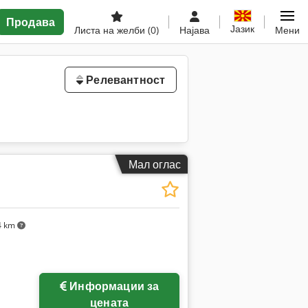
Продава
Јазик
Листа на желби
(0)
Најава
Мени
Релевантност
Мал оглас
4 km
Информации за
цената