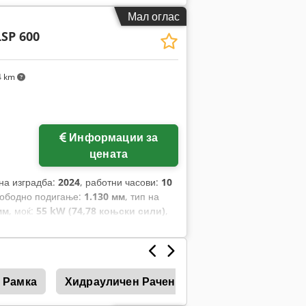
на:
1.090 мм
,
Мал оглас
LSP 600
4 km
Информации за
цената
 на изградба:
2024
, работни часови:
10
лободно подигање:
1.130 мм
, тип на
мм
, моќ:
55 kW (74,78 коњски сили)
,
1.200 мм
, празна тежина:
6.930 кг
,
.455 мм
,
 Рамка
Хидрауличен Рачен Вентил
Рачен Уда