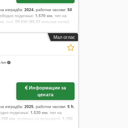
 на изградба:
2024
, работни часови:
50
лободно подигање:
1.570 мм
, тип на
мм
, моќ:
59 kW (80,22 коњски сили)
,
2.400 мм
, празна тежина:
12.406 кг
, тип
Мал оглас
4 km
Информации за
цената
 на изградба:
2025
, работни часови:
5 h
,
бодно подигање:
1.520 мм
, тип на
.108 мм
, должина на вилушките:
1.150
н:
Elektro
, градежна ширина:
820 мм
,