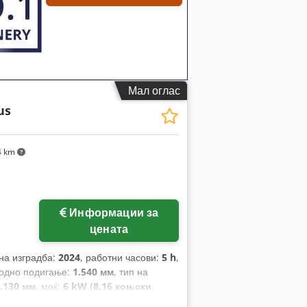
Мал оглас
us
4 km
Информации за
цената
 на изградба:
2024
, работни часови:
5 h
,
бодно подигање:
1.540 мм
, тип на
.130 мм
, моќ:
6 kW (8,16 коњски
ките:
1.200 мм
, празна тежина:
3.250