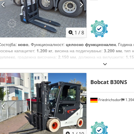
1
/
8
Состојба:
ново
, Функционалност:
целосно функционален
, Година
носење капацитет:
1.200 кг
, висина на подигнување:
3.200 мм
, тип 
дуплекс
, градежна височина:
2.150 мм
, должина на вилушките:
1.1
должина:
1.710 мм
, тип на погон:
Elektro
, градежна ширина:
800 м
Bobcat
B30NS
Friedrichsdorf
1.39