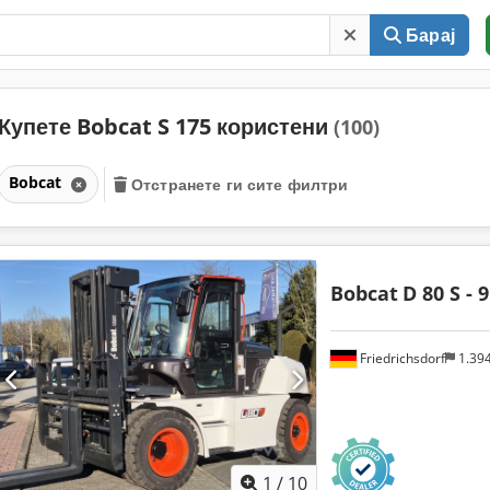
Барај
Купете Bobcat S 175 користени
(100)
Bobcat
Отстранете ги сите филтри
Bobcat
D 80 S - 9
Friedrichsdorf
1.39
1
/
10