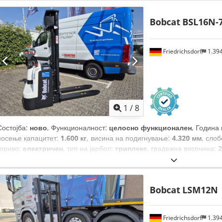
Bobcat
BSL16N-
Friedrichsdorf
1.39
1
/
8
Состојба:
ново
, Функционалност:
целосно функционален
, Година
носење капацитет:
1.600 кг
, висина на подигнување:
4.320 мм
, сло
гориво:
електричен
, тип на јарбол:
триплекс
, градежна височина:
2
мм
, празна тежина:
1.340 кг
, вкупна должина:
1.964 мм
, тип на пого
Bobcat
LSM12N
Friedrichsdorf
1.39