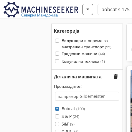
Северна Македонија
Категорија
Вилушкари и опрема за
внатрешен транспорт
(55)
Градежни машини
(44)
Комунална техника
(1)
Детали за машината
Производител:
Bobcat
(100)
S & P
(24)
S&F
(9)
G.P.S.
(1)