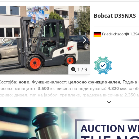
Bobcat
D35NXS
Friedrichsdorf
1.39
1
/
9
Состојба:
ново
, Функционалност:
целосно функционален
, Година
носење капацитет:
3.500 кг
, висина на подигнување:
4.820 мм
, сло
гориво:
дизел
, тип на јарбол:
триплекс
, градежна височина:
2.350 
ширина на вилушкарската рамка:
1.190 мм
, должина на вилушките:
вкупна должина:
2.750 мм
, тип на погон:
Diesel
, градежна ширина:
1