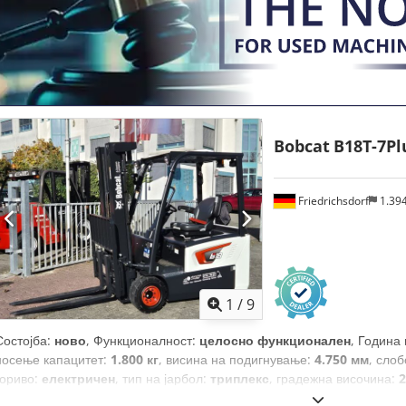
Bobcat
B18T-7Pl
Friedrichsdorf
1.39
1
/
9
Состојба:
ново
, Функционалност:
целосно функционален
, Година
носење капацитет:
1.800 кг
, висина на подигнување:
4.750 мм
, сло
гориво:
електричен
, тип на јарбол:
триплекс
, градежна височина:
2
сили)
, ширина на вилушкарската рамка:
902 мм
, должина на вилуш