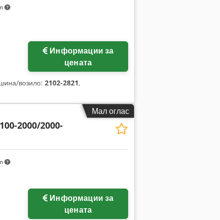
km
Информации за
цената
ашина/возило:
2102-2821
,
Мал оглас
 100-2000/2000-
km
Информации за
цената