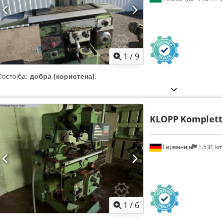
1
/
9
Состојба:
добра (користена)
,
KLOPP
Komplet
Германија
1.531 k
1
/
6