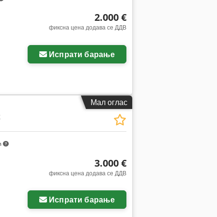
2.000 €
фиксна цена додава се ДДВ
Испрати барање
Мал оглас
t
m
3.000 €
фиксна цена додава се ДДВ
Испрати барање