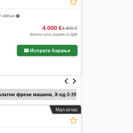
1.408 km
4.000 €
4.400 €
фиксна цена додава се ДДВ
Испрати барање
латни фрези машини, Х-од 0-399 мм
Deckel Fp
Мал оглас