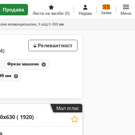
Продава
Јазик
Листа на желби
(0)
Најава
Мени
лни конвенционални, X-ход 0-399 мм
Релевантност
4)
Фрези машини
399 мм
Мал оглас
0x630 ( 1920)