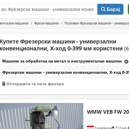
Барај
ументални машини
Фрези машини
Половен Фрезерски машини - универза
Купете Фрезерски машини - универзални
конвенционални, X-ход 0-399 мм користени
(6
Машини за обработка на метал и инструментални машини
Фрезерски машини - универзални конвенционални, X-ход 0-
Отстранете ги сите филтри
WMW VEB
FW 20
Tatabánya
712 km