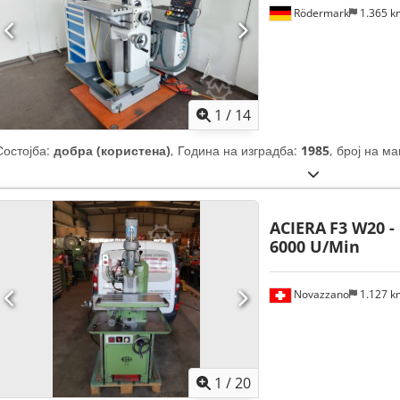
Rödermark
1.365 
1
/
14
Состојба:
добра (користена)
, Година на изградба:
1985
, број на м
ACIERA
F3 W20 -
6000 U/Min
Novazzano
1.127 
1
/
20