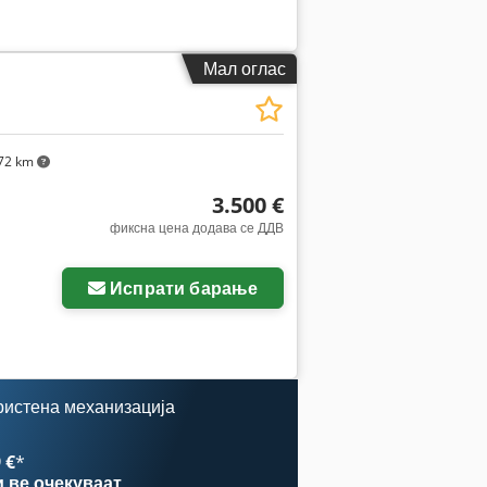
Мал оглас
72 km
3.500 €
фиксна цена додава се ДДВ
Испрати барање
ристена механизација
 €
*
и
ве очекуваат