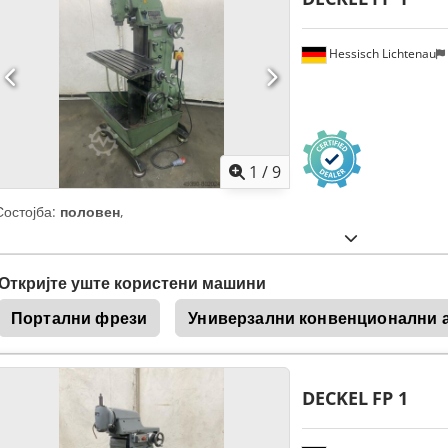
Hessisch Lichtenau
1
/
9
Состојба:
половен
,
Откријте уште користени машини
Портални фрези
Универзални конвенционални а
DECKEL
FP 1