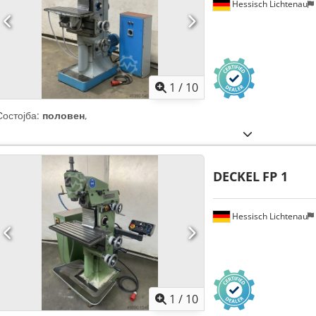
Hessisch Lichtenau
1
/
10
Состојба:
половен
,
DECKEL
FP 1
Hessisch Lichtenau
1
/
10