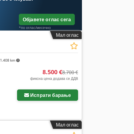
Објавете оглас сега
*по оглас/месечно
Мал оглас
1.408 km
8.500 €
8.700 €
фиксна цена додава се ДДВ
Испрати барање
Мал оглас