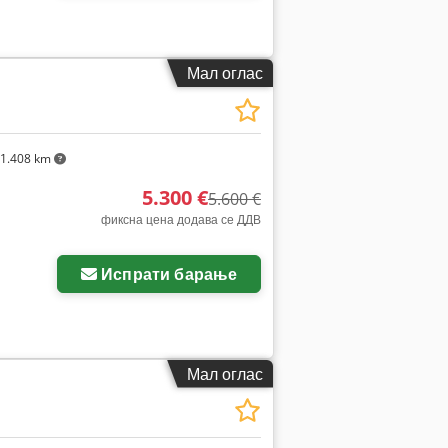
Мал оглас
1.408 km
5.300 €
5.600 €
фиксна цена додава се ДДВ
Испрати барање
Мал оглас
1