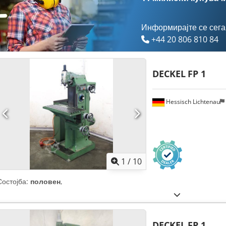
Информирајте се сега
+44 20 806 810 84
DECKEL
FP 1
Hessisch Lichtenau
1
/
10
Состојба:
половен
,
DECKEL
FP 1