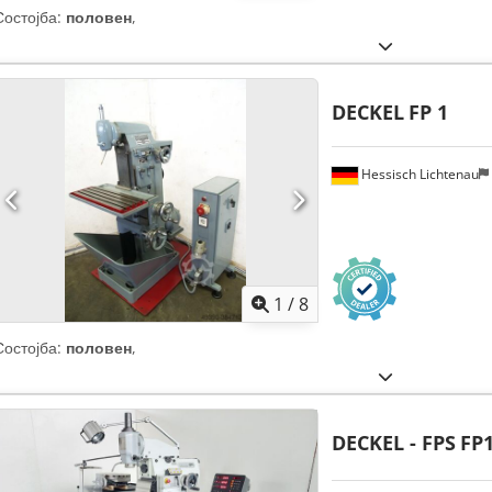
Состојба:
половен
,
DECKEL
FP 1
Hessisch Lichtenau
1
/
8
Состојба:
половен
,
DECKEL - FPS
FP