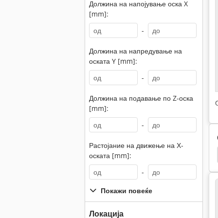
Должина на напојување оска X
[mm]:
-
Должина на напредување на
оската Y [mm]:
-
Должина на подавање по Z-оска
[mm]:
-
Растојание на движење на Х-
Fp1
Deckel Fp1
Deckel Kf2
Deckel Lkd
оската [mm]:
-
Покажи повеќе
Локација