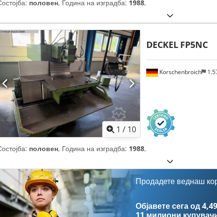
Состојба:
половен
, Година на изградба:
1988
,
DECKEL
FP5NC
Korschenbroich
1.5
1
/
10
Состојба:
половен
, Година на изградба:
1988
,
Продадете веднаш ко
Објавете сега од 4,49
11 милиони купувач