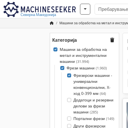
Северна Македонија
Машини за обработка на метал и инстр
Категорија
Машини за обработка на
метал и инструментални
машини
(31.994)
Фрези машини
(1.960)
Фрезерски машини -
универзални
конвенционални, X-
ход 0-399 мм
(64)
Додатоци и резервни
делови за фрези
машини
(285)
Портални фрези
(149)
Други фрезерски