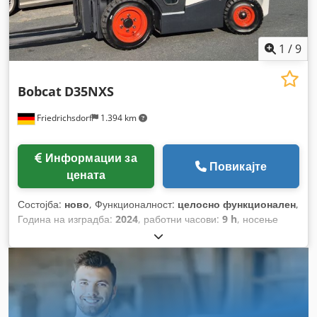
1
/
9
Bobcat
D35NXS
Friedrichsdorf
1.394 km
Информации за
Повикајте
цената
Состојба:
ново
, Функционалност:
целосно функционален
,
Година на изградба:
2024
, работни часови:
9 h
, носење
капацитет:
3.500 кг
, висина на подигнување:
4.820 мм
,
слободно подигање:
1.400 мм
, тип на гориво:
дизел
, тип на
јарбол:
триплекс
, градежна височина:
2.350 мм
, моќ:
45
kW (61,18 коњски сили)
, ширина на вилушкарската рамка:
1.190 мм
, должина на вилушките:
1.200 мм
, празна тежина:
4.850 кг
, вкупна должина:
2.750 мм
, тип на погон:
Diesel
,