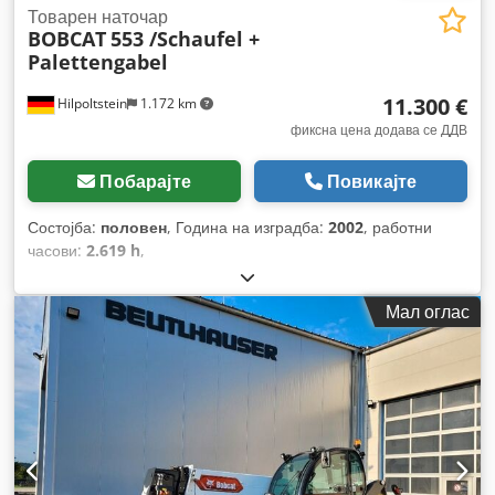
Товарен наточар
BOBCAT
553 /Schaufel +
Palettengabel
11.300 €
Hilpoltstein
1.172 km
фиксна цена додава се ДДВ
Побарајте
Повикајте
Состојба:
половен
, Година на изградба:
2002
, работни
часови:
2.619 h
,
Мал оглас