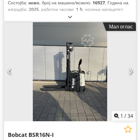
Состојба:
ново
, број на машина/возило:
16927
, Година на
изградба:
2025
, работни часови:
1 h
, носење капацитет:
1.200 кг
, висина на подигнување:
3.620 мм
, центар на
товарот:
600 мм
, тип на гориво:
електричен
, тип на јарбол:
Мал оглас
симплекс
, градежна височина:
2.280 мм
, напон на
батеријата:
24 V
, должина на вилушките:
1.150 мм
, вкупна
тежина:
576 кг
,
1
/
34
Bobcat
BSR16N-I