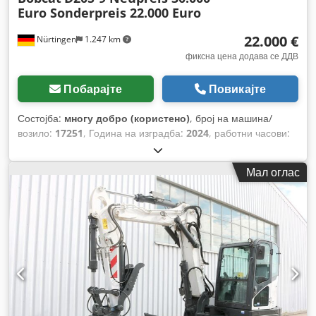
Euro Sonderpreis 22.000 Euro
22.000 €
Nürtingen
1.247 km
фиксна цена додава се ДДВ
Побарајте
Повикајте
Состојба:
многу добро (користено)
, број на машина/
возило:
17251
, Година на изградба:
2024
, работни часови:
430 h
, носење капацитет:
2.000 кг
, висина на подигнување:
4.730 мм
, слободно подигање:
1.470 мм
, центар на
Мал оглас
товарот:
500 мм
, тип на гориво:
дизел
, тип на јарбол:
триплекс
, градежна височина:
2.190 мм
, должина на
вилушките:
1.050 мм
, големина на предната гума:
7.00-15
5.50
, димензија на задна гума:
6.50-10
, вкупна тежина:
4.053 кг
,