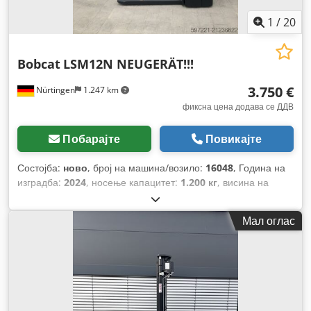
1
/
20
Bobcat
LSM12N NEUGERÄT!!!
3.750 €
Nürtingen
1.247 km
фиксна цена додава се ДДВ
Побарајте
Повикајте
Состојба:
ново
, број на машина/возило:
16048
, Година на
изградба:
2024
, носење капацитет:
1.200 кг
, висина на
подигнување:
3.200 мм
, центар на товарот:
600 мм
, тип на
гориво:
електричен
, тип на јарбол:
симплекс
, градежна
Мал оглас
височина:
2.080 мм
, напон на батеријата:
24 V
, должина на
вилушките:
1.150 мм
, вкупна тежина:
576 кг
,