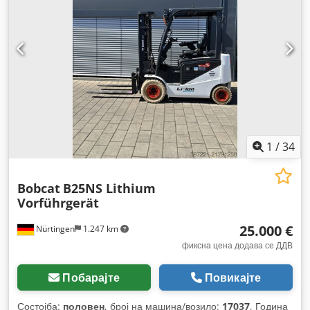
1
/
34
Bobcat
B25NS Lithium
Vorführgerät
25.000 €
Nürtingen
1.247 km
фиксна цена додава се ДДВ
Побарајте
Повикајте
Состојба:
половен
, број на машина/возило:
17037
, Година