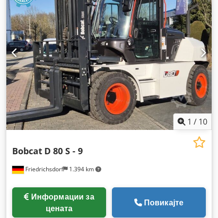
1
/
10
Bobcat
D 80 S - 9
Friedrichsdorf
1.394 km
Информации за
Повикајте
цената