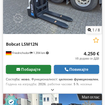
1
/
8
Bobcat
LSM12N
4.250 €
Friedrichsdorf
1.394 km
VB додава се ДДВ
Побарајте
Повикајте
Состојба:
ново
, Функционалност:
целосно функционален
,
Година на изградба:
2026
, работни часови:
5 h
, носење
капацитет:
1.200 кг
, висина на подигнување:
3.200 мм
, тип
на гориво:
електричен
, тип на јарбол:
дуплекс
, градежна
Мал оглас
височина:
2.150 мм
, должина на вилушките:
1.150 мм
,
празна тежина:
585 кг
, вкупна должина:
1.710 мм
, тип на