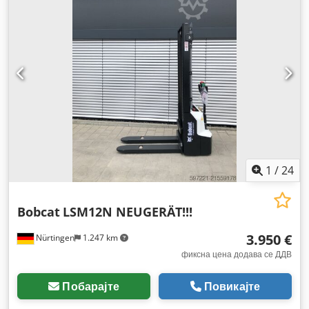
1
/
24
Bobcat
LSM12N NEUGERÄT!!!
3.950 €
Nürtingen
1.247 km
фиксна цена додава се ДДВ
Побарајте
Повикајте