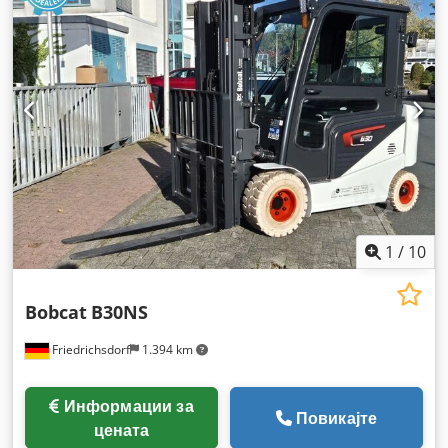
погон:
Elektro
, градежна ширина:
800 мм
,
1
/
10
Bobcat
B30NS
Friedrichsdorf
1.394 km
Информации за
Повикајте
цената