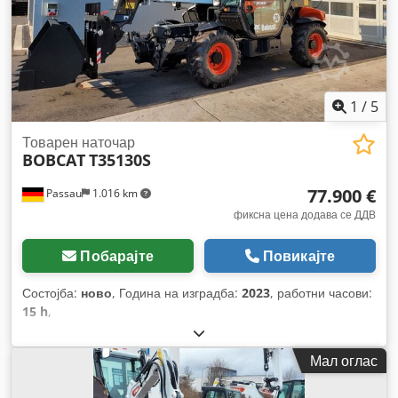
1
/
5
Товарен наточар
BOBCAT
T35130S
77.900 €
Passau
1.016 km
фиксна цена додава се ДДВ
Побарајте
Повикајте
Состојба:
ново
, Година на изградба:
2023
, работни часови:
15 h
,
Мал оглас