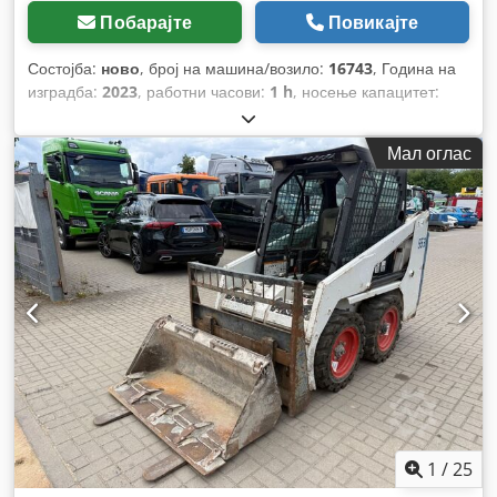
Побарајте
Повикајте
Состојба:
ново
, број на машина/возило:
16743
, Година на
изградба:
2023
, работни часови:
1 h
, носење капацитет:
1.500 кг
, висина на подигнување:
4.750 мм
, слободно
подигање:
1.545 мм
, центар на товарот:
500 мм
, тип на
Мал оглас
гориво:
електричен
, тип на јарбол:
триплекс
, градежна
височина:
2.130 мм
, напон на батеријата:
48 V
, должина на
вилушките:
1.200 мм
, големина на предната гума:
18x7-8
,
димензија на задна гума:
15x4,5-8
, вкупна тежина:
3.140 кг
,
1
/
25