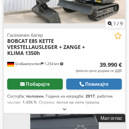
1
/
9
Гасеничен багер
BOBCAT
E85 KETTE
VERSTELLAUSLEGER + ZANGE +
KLIMA 1350h
39.990 €
Großweitzschen
1.254 km
фиксна цена додава се ДДВ
Побарајте
Повикајте
Состојба:
половен
, Година на изградба:
2017
, работни
часови:
1.436 h
, Опрема:
погон на сите тркала
,
Мал оглас