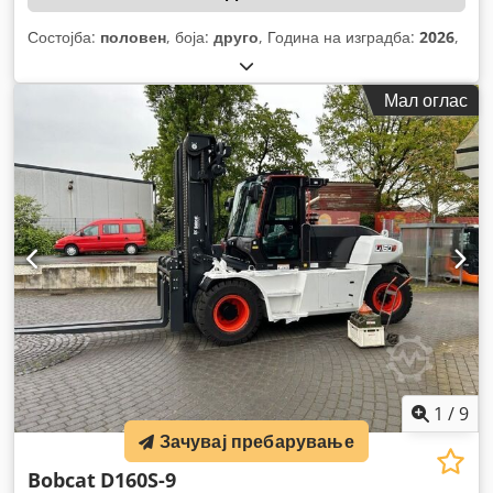
Состојба:
половен
, боја:
друго
, Година на изградба:
2026
,
Мал оглас
1
/
9
Зачувај пребарување
Bobcat
D160S-9