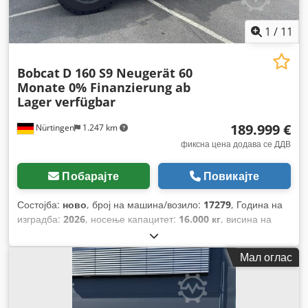
1
/
11
Bobcat
D 160 S9 Neugerät 60
Monate 0% Finanzierung ab
Lager verfügbar
189.999 €
Nürtingen
1.247 km
фиксна цена додава се ДДВ
Побарајте
Повикајте
Состојба:
ново
, број на машина/возило:
17279
, Година на
изградба:
2026
, носење капацитет:
16.000 кг
, висина на
подигнување:
4.000 мм
, слободно подигање:
1.480 мм
,
центар на товарот:
600 мм
, тип на гориво:
дизел
, тип на
Мал оглас
јарбол:
триплекс
, градежна височина:
3.030 мм
, должина
на вилушките:
2.400 мм
, големина на предната гума:
12.00-
20 100%
, димензија на задна гума:
12.00-20 100%
, вкупна
тежина:
19.300 кг
, Опрема:
кабина
,