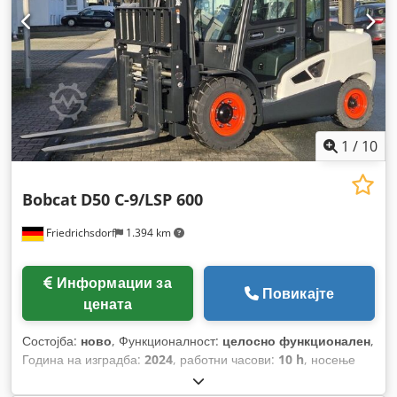
1
/
10
Bobcat
D50 C-9/LSP 600
Friedrichsdorf
1.394 km
Информации за
Повикајте
цената
Состојба:
ново
, Функционалност:
целосно функционален
,
Година на изградба:
2024
, работни часови:
10 h
, носење
капацитет:
5.000 кг
, висина на подигнување:
5.025 мм
,
слободно подигање:
1.130 мм
, тип на гориво:
дизел
, тип на