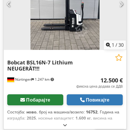
1
/
30
Bobcat
BSL16N-7 Lithium
NEUGERÄT!!!
12.500 €
Nürtingen
1.247 km
фиксна цена додава се ДДВ
Побарајте
Повикајте
Состојба:
ново
, број на машина/возило:
16752
, Година на
изградба:
2025
, носење капацитет:
1.600 кг
, висина на
подигнување:
5.520 мм
, слободно подигање:
1.820 мм
,