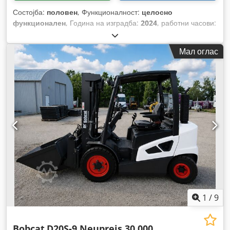
Состојба:
половен
, Функционалност:
целосно
функционален
, Година на изградба:
2024
, работни часови:
70 h
, носење капацитет:
3.000 кг
, висина на подигнување:
4.710 мм
, слободно подигање:
1.475 мм
, тип на гориво:
Мал оглас
електричен
, тип на јарбол:
триплекс
, градежна височина:
2.145 мм
, моќ:
16 kW (21,75 коњски сили)
, ширина на
вилушкарската рамка:
1.116 мм
, должина на вилушките:
1.200 мм
, празна тежина:
4.850 кг
, вкупна должина:
2.520
мм
, тип на погон:
Elektro
, градежна ширина:
1.244 мм
,
1
/
9
Bobcat
D20S-9 Neupreis 30.000