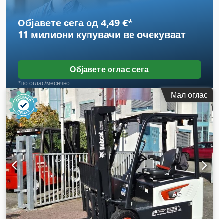
градежна ширина:
1.290 мм
,
Објавете сега од 4,49 €
*
11 милиони купувачи
ве очекуваат
Објавете оглас сега
*по оглас/месечно
Мал оглас