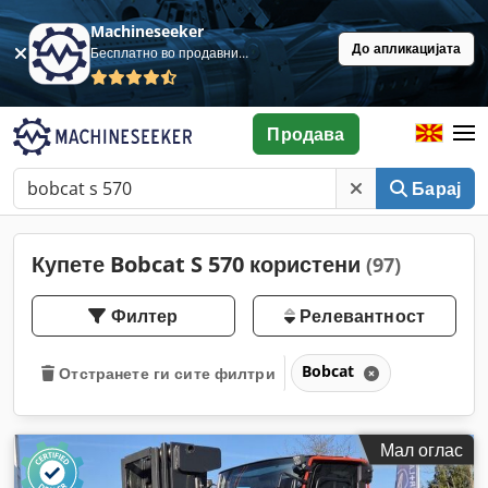
Machineseeker
До апликацијата
Бесплатно во продавница
Продава
Барај
Купете Bobcat S 570 користени
(97)
Филтер
Релевантност
Bobcat
Отстранете ги сите филтри
Мал оглас