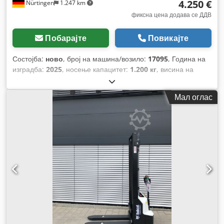
4.250 €
Nürtingen
1.247 km
фиксна цена додава се ДДВ
Побарајте
Повикајте
Состојба:
ново
, број на машина/возило:
17095
, Година на
изградба:
2025
, носење капацитет:
1.200 кг
, висина на
подигнување:
2.900 мм
, центар на товарот:
600 мм
, тип на
гориво:
електричен
, тип на јарбол:
симплекс
, градежна
Мал оглас
височина:
1.970 мм
, напон на батеријата:
24 V
, должина на
вилушките:
1.150 мм
, вкупна тежина:
665 кг
,