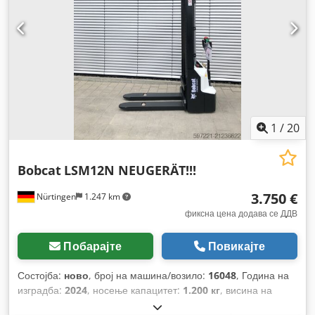
1
/
20
Bobcat
LSM12N NEUGERÄT!!!
3.750 €
Nürtingen
1.247 km
фиксна цена додава се ДДВ
Побарајте
Повикајте
Состојба:
ново
, број на машина/возило:
16048
, Година на
изградба:
2024
, носење капацитет:
1.200 кг
, висина на
подигнување:
3.200 мм
, центар на товарот:
600 мм
, тип на