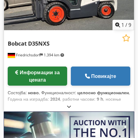
1
/
9
Bobcat
D35NXS
Friedrichsdorf
1.394 km
Информации за
Повикајте
цената
Состојба:
ново
, Функционалност:
целосно функционален
,
Година на изградба:
2024
, работни часови:
9 h
, носење
капацитет:
3.500 кг
, висина на подигнување:
4.820 мм
,
слободно подигање:
1.400 мм
, тип на гориво:
дизел
, тип на
јарбол:
триплекс
, градежна височина:
2.350 мм
, моќ:
45
kW (61,18 коњски сили)
, ширина на вилушкарската рамка:
1.190 мм
, должина на вилушките:
1.200 мм
, празна тежина:
4.850 кг
, вкупна должина:
2.750 мм
, тип на погон:
Diesel
,