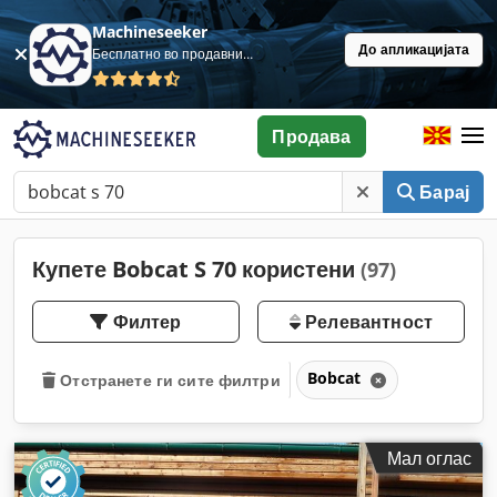
Machineseeker
До апликацијата
Бесплатно во продавница
Продава
Барај
Купете Bobcat S 70 користени
(97)
Филтер
Релевантност
Bobcat
Отстранете ги сите филтри
Мал оглас