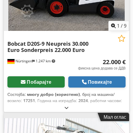
1
/
9
Bobcat
D20S-9 Neupreis 30.000
Euro Sonderpreis 22.000 Euro
22.000 €
Nürtingen
1.247 km
фиксна цена додава се ДДВ
Побарајте
Повикајте
Состојба:
многу добро (користено)
, број на машина/
возило:
17251
, Година на изградба:
2024
, работни часови:
430 h
, носење капацитет:
2.000 кг
, висина на подигнување:
4.730 мм
, слободно подигање:
1.470 мм
, центар на
Мал оглас
товарот:
500 мм
, тип на гориво:
дизел
, тип на јарбол:
триплекс
, градежна височина:
2.190 мм
, должина на
вилушките:
1.050 мм
, големина на предната гума:
7.00-15