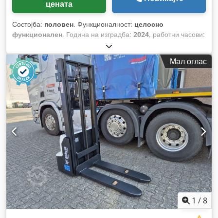
цената
Состојба:
половен
, Функционалност:
целосно
функционален
, Година на изградба:
2024
, работни часови:
70 h
, носење капацитет:
3.000 кг
, висина на подигнување:
4.710 мм
, слободно подигање:
1.475 мм
, тип на гориво:
Мал оглас
електричен
, тип на јарбол:
триплекс
, градежна височина:
2.145 мм
, моќ:
16 kW (21,75 коњски сили)
, ширина на
вилушкарската рамка:
1.116 мм
, должина на вилушките:
1.200 мм
, празна тежина:
4.850 кг
, вкупна должина:
2.520
мм
, тип на погон:
Elektro
, градежна ширина:
1.244 мм
,
1
/
8