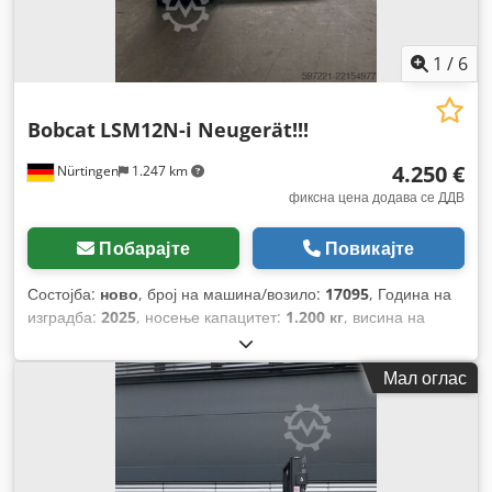
1
/
6
Bobcat
LSM12N-i Neugerät!!!
4.250 €
Nürtingen
1.247 km
фиксна цена додава се ДДВ
Побарајте
Повикајте
Состојба:
ново
, број на машина/возило:
17095
, Година на
изградба:
2025
, носење капацитет:
1.200 кг
, висина на
подигнување:
2.900 мм
, центар на товарот:
600 мм
, тип на
гориво:
електричен
, тип на јарбол:
симплекс
, градежна
Мал оглас
височина:
1.970 мм
, напон на батеријата:
24 V
, должина на
вилушките:
1.150 мм
, вкупна тежина:
665 кг
,