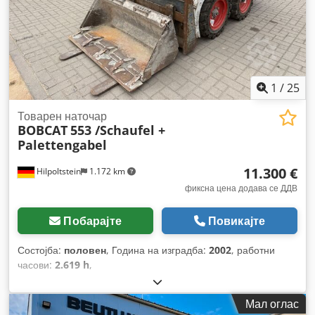
1
/
25
Товарен наточар
BOBCAT
553 /Schaufel +
Palettengabel
11.300 €
Hilpoltstein
1.172 km
фиксна цена додава се ДДВ
Побарајте
Повикајте
Состојба:
половен
, Година на изградба:
2002
, работни
часови:
2.619 h
,
Мал оглас