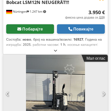
Bobcat
LSM12N NEUGERÄT!!!
3.950 €
Nürtingen
1.247 km
фиксна цена додава се ДДВ
Побарајте
Повикајте
Состојба:
ново
, број на машина/возило:
16927
, Година на
изградба:
2025
, работни часови:
1 h
, носење капацитет:
1.200 кг
, висина на подигнување:
3.620 мм
, центар на
товарот:
600 мм
, тип на гориво:
електричен
, тип на јарбол:
Мал оглас
симплекс
, градежна височина:
2.280 мм
, напон на
батеријата:
24 V
, должина на вилушките:
1.150 мм
, вкупна
тежина:
576 кг
,