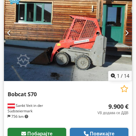
1
/
14
Bobcat
S70
9.900 €
Sankt Veit in der
Südsteiermark
VB додава се ДДВ
756 km
Побарајте
Повикајте