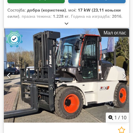
Состојба:
добра (користена)
, моќ:
17 kW (23,11 коњски
сили)
, празна тежина:
1.228 кг
, Година на изградба:
2016
,
работни часови:
1.844 h
,
Мал оглас
1
/
10