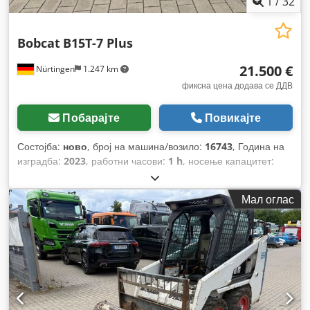
1
/
32
Bobcat
B15T-7 Plus
21.500 €
Nürtingen
1.247 km
фиксна цена додава се ДДВ
Побарајте
Повикајте
Состојба:
ново
, број на машина/возило:
16743
, Година на
изградба:
2023
, работни часови:
1 h
, носење капацитет:
1.500 кг
, висина на подигнување:
4.750 мм
, слободно
подигање:
1.545 мм
, центар на товарот:
500 мм
, тип на
Мал оглас
гориво:
електричен
, тип на јарбол:
триплекс
, градежна
височина:
2.130 мм
, напон на батеријата:
48 V
, должина на
вилушките:
1.200 мм
, големина на предната гума:
18x7-8
,
димензија на задна гума:
15x4,5-8
, вкупна тежина:
3.140 кг
,