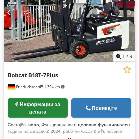
1
/
9
Bobcat
B18T-7Plus
Friedrichsdorf
1.394 km
Информации за
Повикајте
цената
Состојба:
ново
, Функционалност:
целосно функционален
,
Година на изградба:
2024
, работни часови:
5 h
, носење
капацитет:
1.800 кг
, висина на подигнување:
4.750 мм
,