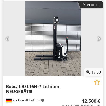
гориво:
електричен
, тип на јарбол:
симплекс
, градежна
Мал оглас
височина:
2.080 мм
, напон на батеријата:
24 V
, должина на
вилушките:
1.150 мм
, вкупна тежина:
576 кг
,
1
/
30
Bobcat
BSL16N-7 Lithium
NEUGERÄT!!!
12.500 €
Nürtingen
1.247 km
фиксна цена додава се ДДВ