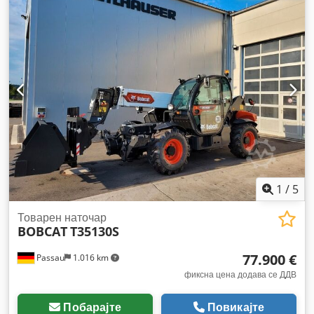
1
/
5
Товарен наточар
BOBCAT
T35130S
77.900 €
Passau
1.016 km
фиксна цена додава се ДДВ
Побарајте
Повикајте