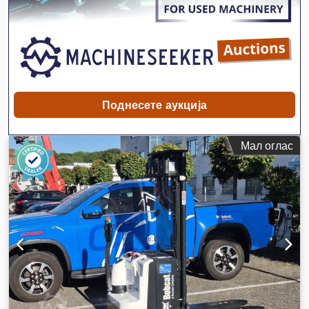
градежна ширина:
1.290 мм
,
Поднесете аукција
Мал оглас