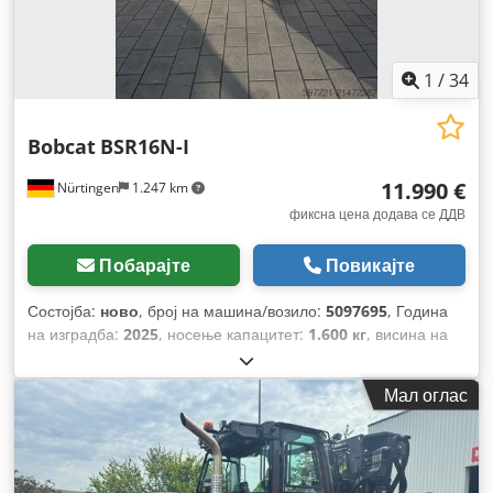
1
/
34
Bobcat
BSR16N-I
11.990 €
Nürtingen
1.247 km
фиксна цена додава се ДДВ
Побарајте
Повикајте
Состојба:
ново
, број на машина/возило:
5097695
, Година
на изградба:
2025
, носење капацитет:
1.600 кг
, висина на
подигнување:
4.620 мм
, слободно подигање:
1.400 мм
,
центар на товарот:
600 мм
, тип на гориво:
електричен
, тип
Мал оглас
на јарбол:
триплекс
, градежна височина:
2.120 мм
, напон
на батеријата:
25,6 V
, должина на вилушките:
1.150 мм
,
вкупна тежина:
1.412 кг
,