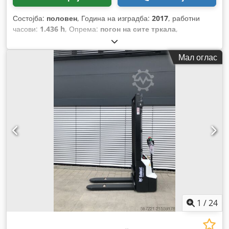
Состојба:
половен
, Година на изградба:
2017
, работни
часови:
1.436 h
, Опрема:
погон на сите тркала
,
Мал оглас
1
/
24