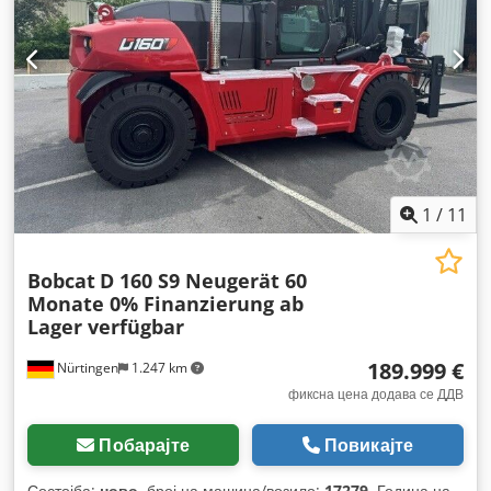
1
/
11
Bobcat
D 160 S9 Neugerät 60
Monate 0% Finanzierung ab
Lager verfügbar
189.999 €
Nürtingen
1.247 km
фиксна цена додава се ДДВ
Побарајте
Повикајте
Состојба:
ново
, број на машина/возило:
17279
, Година на