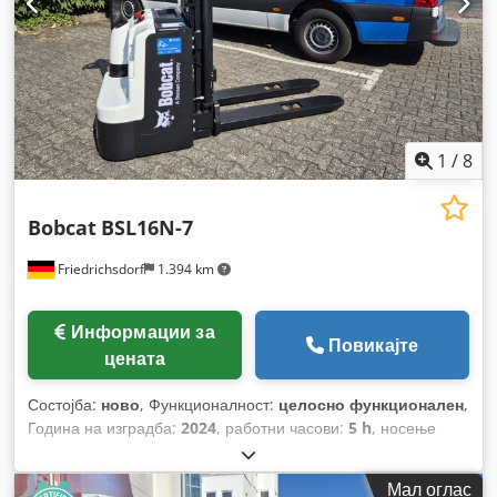
1
/
8
Bobcat
BSL16N-7
Friedrichsdorf
1.394 km
Информации за
Повикајте
цената
Состојба:
ново
, Функционалност:
целосно функционален
,
Година на изградба:
2024
, работни часови:
5 h
, носење
капацитет:
1.600 кг
, висина на подигнување:
4.320 мм
,
слободно подигање:
1.420 мм
, тип на гориво:
електричен
,
Мал оглас