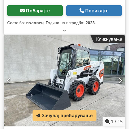
Побарајте
Повикајте
Состојба:
половен
, Година на изградба:
2023
,
Кликнување
Зачувај пребарување
1
/
15