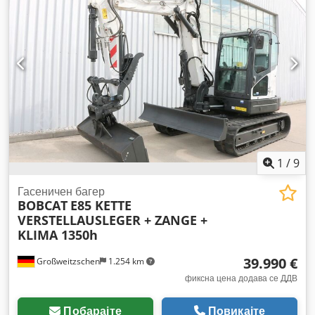
5.50
, димензија на задна гума:
6.50-10
, вкупна тежина:
4.053 кг
,
1
/
9
Гасеничен багер
BOBCAT
E85 KETTE
VERSTELLAUSLEGER + ZANGE +
KLIMA 1350h
39.990 €
Großweitzschen
1.254 km
фиксна цена додава се ДДВ
Побарајте
Повикајте