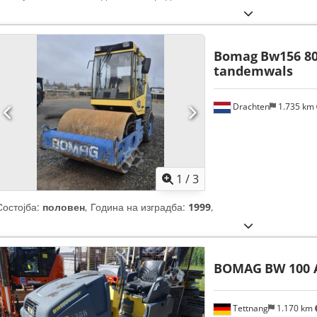
Bomag
Bw156 8
tandemwals
Drachten
1.735 km
1
/
3
Состојба:
половен
, Година на изградба:
1999
,
BOMAG
BW 100 
Tettnang
1.170 km