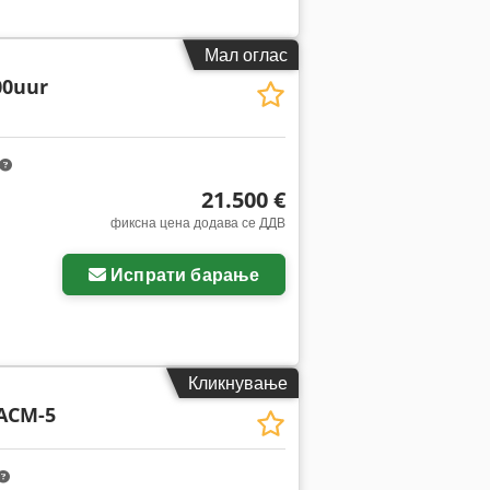
Мал оглас
00uur
21.500 €
фиксна цена додава се ДДВ
Испрати барање
Кликнување
ACM-5