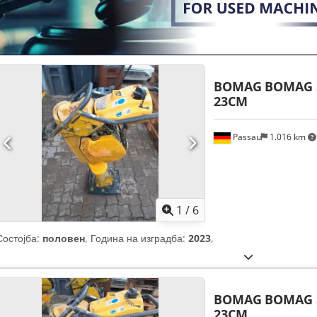
BOMAG
BOMAG 
23CM
Passau
1.016 km
1
/
6
Состојба:
половен
, Година на изградба:
2023
,
BOMAG
BOMAG 
23CM