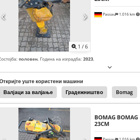
Passau
1.016 km
1
/
6
Состојба:
половен
, Година на изградба:
2023
,
Откријте уште користени машини
Валјаци за валјање
Градежништво
Bomag
BOMAG
BOMAG 
23CM
Passau
1.016 km