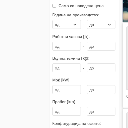
Само со наведена цена
Година на производство:
-
Работни часови [h]:
-
Вкупна тежина [kg]:
-
Моќ [kW]:
-
Пробег [km]:
-
Конфигурација на оските: