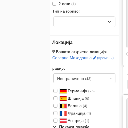
2 оски
(1)
Тип на гориво:
Локација
Вашата откриена локација:
Северна Македонија
(промени)
радиус:
Неограничено
(43)
во
Hamm 3520
Hamm 3518
Hamm 3414
Германија
(26)
Шпанија
(6)
Белгија
(4)
Франција
(4)
Австрија
(1)
Покажи повеќе