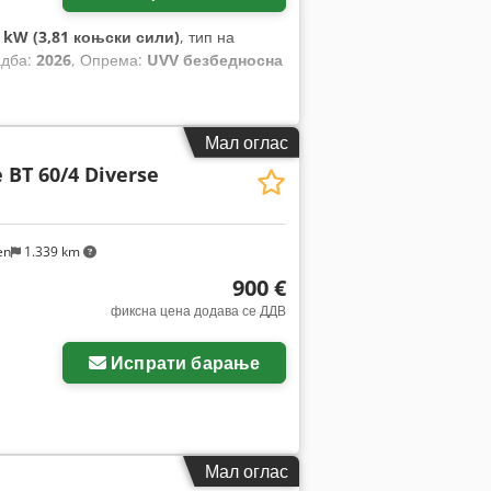
8 kW (3,81 коњски сили)
, тип на
адба:
2026
, Опрема:
UVV безбедносна
Мал оглас
 BT 60/4 Diverse
en
1.339 km
900 €
фиксна цена додава се ДДВ
Испрати барање
Мал оглас