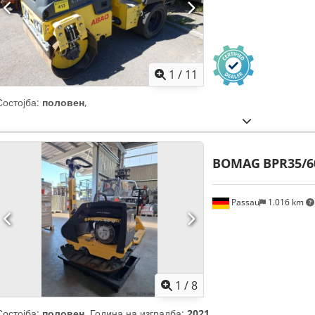
1
/
11
Состојба:
половен
,
BOMAG
BPR35/6
Passau
1.016 km
1
/
8
Состојба:
половен
, Година на изградба:
2021
,