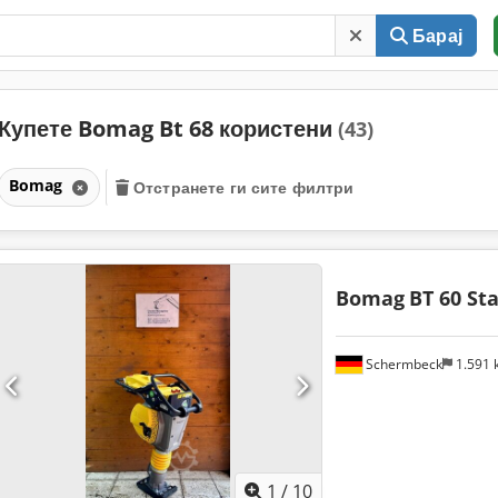
Барај
Купете Bomag Bt 68 користени
(43)
Bomag
Отстранете ги сите филтри
Bomag
BT 60 St
Schermbeck
1.591
1
/
10