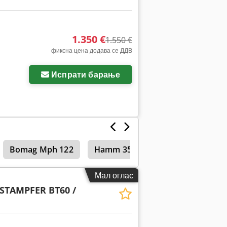
1.350 €
1.550 €
фиксна цена додава се ДДВ
Испрати барање
Bomag Mph 122
Hamm 3520
Тандем валјаци
Мал оглас
STAMPFER BT60 /