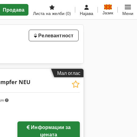
Продава
Јазик
Листа на желби
(0)
Најава
Мени
Релевантност
Мал оглас
ampfer NEU
 km
Информации за
цената