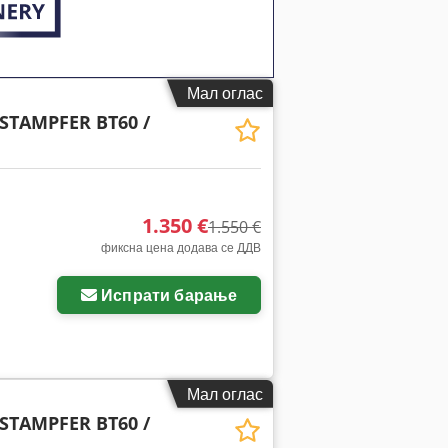
Мал оглас
STAMPFER BT60 /
1.350 €
1.550 €
фиксна цена додава се ДДВ
Испрати барање
Мал оглас
STAMPFER BT60 /