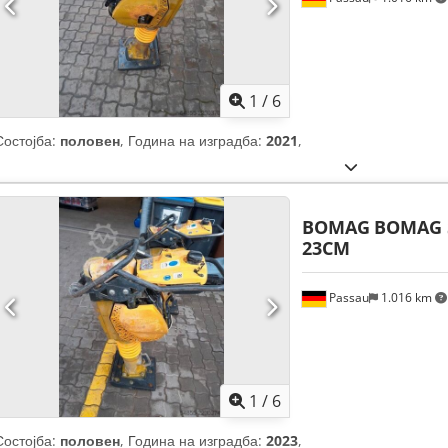
1
/
6
Состојба:
половен
, Година на изградба:
2021
,
BOMAG
BOMAG 
23CM
Passau
1.016 km
1
/
6
Состојба:
половен
, Година на изградба:
2023
,