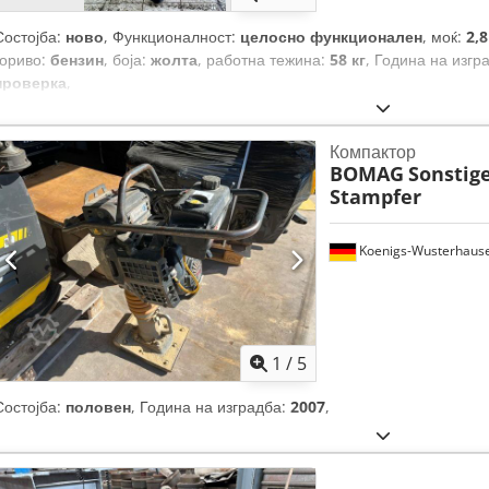
Состојба:
ново
, Функционалност:
целосно функционален
, моќ:
2,
гориво:
бензин
, боја:
жолта
, работна тежина:
58 кг
, Година на изгр
проверка
,
Компактор
BOMAG
Sonstige
Stampfer
Koenigs-Wusterhaus
1
/
5
Состојба:
половен
, Година на изградба:
2007
,