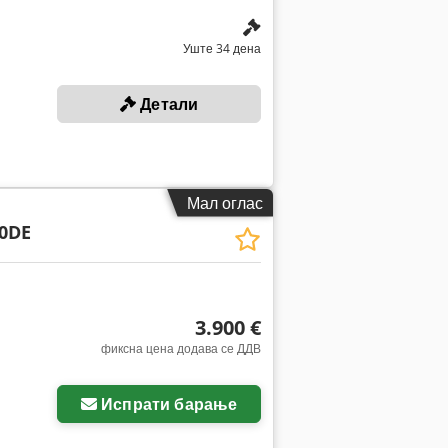
Уште 34 дена
Детали
Мал оглас
0DE
3.900 €
фиксна цена додава се ДДВ
Испрати барање