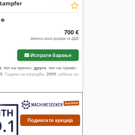
Stampfer
m
700 €
фиксна цена додава се ДДВ
Испрати барање
)
, тип на пренос:
друго
, тип на гориво:
09
, Година на изградба:
2009
, кабина на
Поднесете аукција