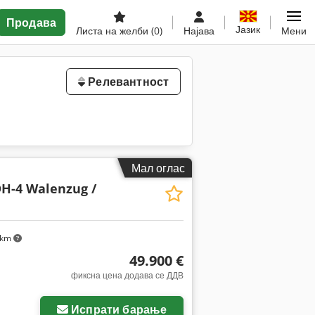
Продава
Јазик
Листа на желби
(0)
Најава
Мени
Релевантност
Мал оглас
H-4 Walenzug /
 km
49.900 €
фиксна цена додава се ДДВ
Испрати барање