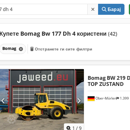
Барај
Купете Bomag Bw 177 Dh 4 користени
(42)
Bomag
Отстранете ги сите филтри
Bomag
BW 219 D
TOP ZUSTAND
Ober-Mörlen
1.399
1
/
9