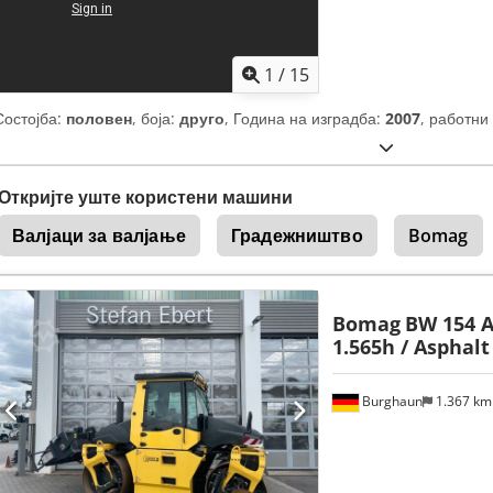
1
/
15
Состојба:
половен
, боја:
друго
, Година на изградба:
2007
, работни
Откријте уште користени машини
Валјаци за валјање
Градежништво
Bomag
Bomag
BW 154 A
1.565h / Asphal
Burghaun
1.367 k