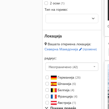
2 оски
(1)
Тип на гориво:
Локација
Вашата откриена локација:
Северна Македонија
(промени)
во
Hamm 3520
Hamm 3518
Hamm 3414
радиус:
Неограничено
(42)
Германија
(26)
Шпанија
(6)
Белгија
(4)
Франција
(4)
Австрија
(1)
Покажи повеќе