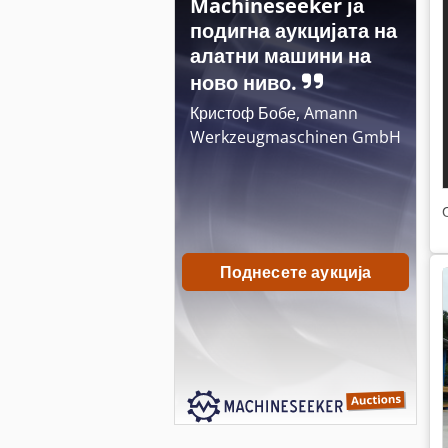
Machineseeker ја
подигна аукцијата на
алатни машини на
ново ниво.
Кристоф Бобе, Amann
Werkzeugmaschinen GmbH
Поднесете аукција