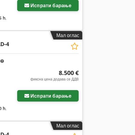
Испрати барање
5 h
,
Мал оглас
D-4
m
8.500 €
фиксна цена додава се ДДВ
Испрати барање
0 h
,
Мал оглас
D-4