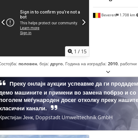
Beveren
1.708 km
1
/
15
Состојба:
половен
, боја:
друго
, Година на изградба:
2010
, работни
Преку онлајн аукции успеавме да ги продаде
демо машините и примени во замена побрзо и со
поголем меѓународен досег отколку преку нашит
класични канали.
Кристијан Јенк, Doppstadt Umwelttechnik GmbH