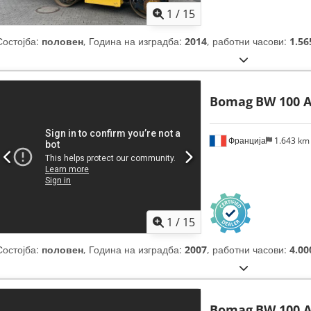
1
/
15
Состојба:
половен
, Година на изградба:
2014
, работни часови:
1.56
Bomag
BW 100 A
Франција
1.643 k
1
/
15
Состојба:
половен
, Година на изградба:
2007
, работни часови:
4.00
Bomag
BW 100 A