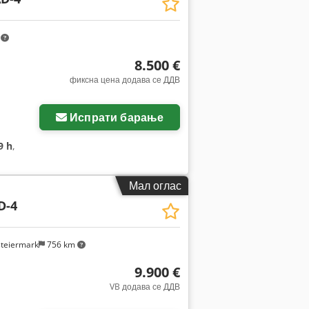
m
8.500 €
фиксна цена додава се ДДВ
Испрати барање
9 h
,
Мал оглас
D-4
steiermark
756 km
9.900 €
VB додава се ДДВ