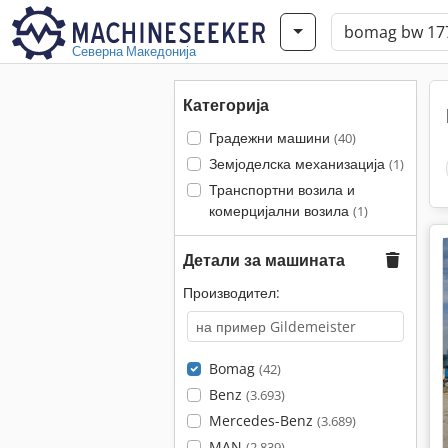
Северна Македонија
Категорија
Градежни машини
(40)
Земјоделска механизација
(1)
Транспортни возила и
комерцијални возила
(1)
Детали за машината
Производител:
Bomag
(42)
Benz
(3.693)
Mercedes-Benz
(3.689)
MAN
(2.839)