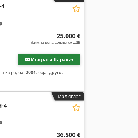
-4
25.000 €
фиксна цена додава се ДДВ
Испрати барање
 на изградба:
2004
, боја:
друго
,
Мал оглас
-4
36.500 €