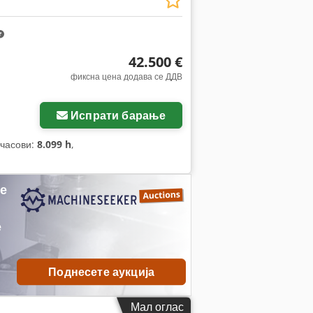
42.500 €
фиксна цена додава се ДДВ
Испрати барање
 часови:
8.099 h
,
ме
е
Поднесете аукција
Мал оглас