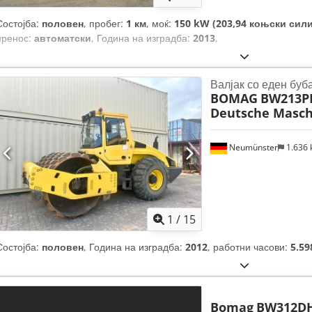
Состојба:
половен
, пробег:
1 км
, моќ:
150 kW (203,94 коњски сили
пренос:
автоматски
, Година на изградба:
2013
,
Валјак со еден буб
BOMAG
BW213PD
Deutsche Masch
Neumünster
1.636
1
/
15
Состојба:
половен
, Година на изградба:
2012
, работни часови:
5.59
Bomag
BW312DH