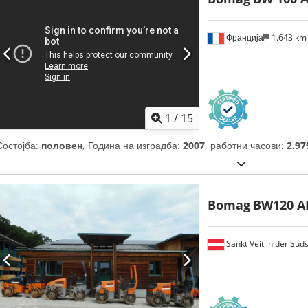
Франција
1.643 k
1
/
15
Состојба:
половен
, Година на изградба:
2007
, работни часови:
2.97
Bomag
BW120 A
Sankt Veit in der Süd