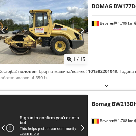
BOMAG
BW177D
Beveren
1.709 km
1
/
15
Состојба:
половен
, број на машина/возило:
101582201049
, Година
работни часови:
4.350 h
,
Bomag
BW213DH
Beveren
1.708 km