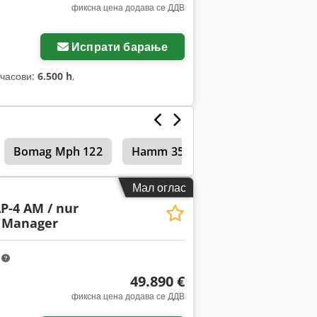
фиксна цена додава се ДДВ
Испрати барање
 часови:
6.500 h
,
Bomag Mph 122
Hamm 3520
Тандем валјаци
Мал оглас
P-4 AM / nur
t Manager
m
49.890 €
фиксна цена додава се ДДВ