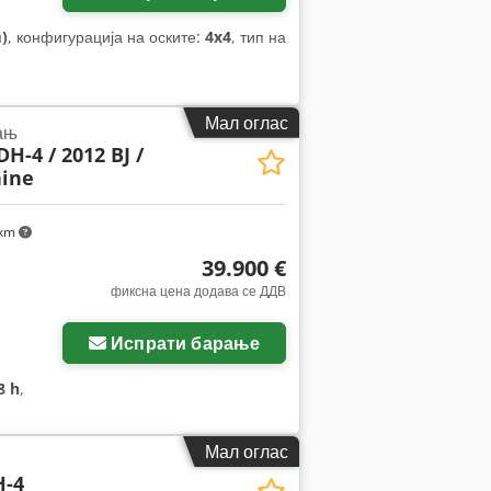
)
, конфигурација на оските:
4x4
, тип на
Мал оглас
ањ
H-4 / 2012 BJ /
ine
 km
39.900 €
фиксна цена додава се ДДВ
Испрати барање
8 h
,
Мал оглас
-4