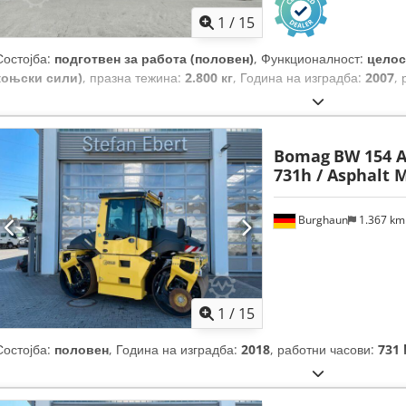
1
/
15
Состојба:
подготвен за работа (половен)
, Функционалност:
целос
коњски сили)
, празна тежина:
2.800 кг
, Година на изградба:
2007
,
Bomag
BW 154 A
731h / Asphalt 
Burghaun
1.367 k
1
/
15
Состојба:
половен
, Година на изградба:
2018
, работни часови:
731 