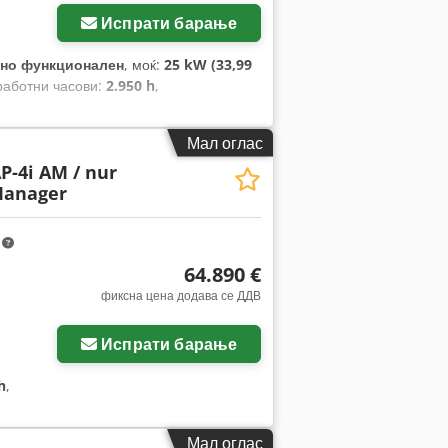
Испрати барање
но функционален
, моќ:
25 kW (33,99
 работни часови:
2.950 h
,
Мал оглас
P-4i AM / nur
Manager
m
64.890 €
фиксна цена додава се ДДВ
Испрати барање
h
,
Мал оглас