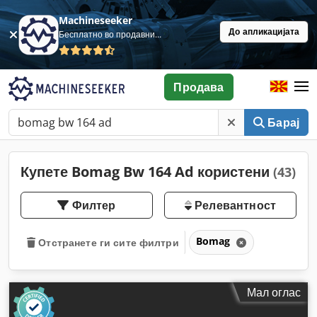
Machineseeker
До апликацијата
Бесплатно во продавница
Продава
Барај
Купете Bomag Bw 164 Ad користени
(43)
Филтер
Релевантност
Bomag
Отстранете ги сите филтри
Мал оглас