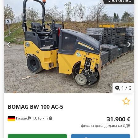
Мал оглас
1
/
6
BOMAG
BW 100 AC-5
31.900 €
Passau
1.016 km
фиксна цена додава се ДДВ