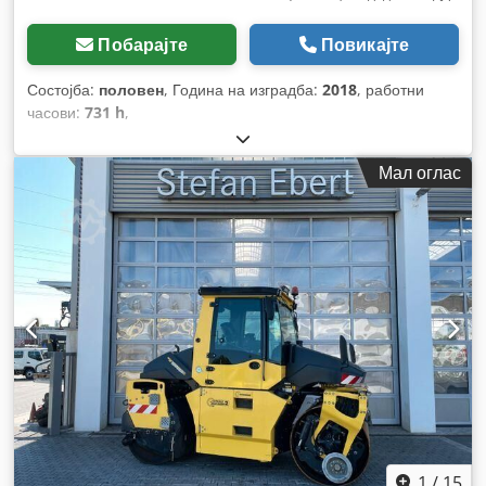
Побарајте
Повикајте
Состојба:
половен
, Година на изградба:
2018
, работни
часови:
731 h
,
Мал оглас
1
/
15