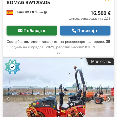
BOMAG
BW120AD5
16.500 €
Шпанија
1.874 km
фиксна цена додава се ДДВ
Побарајте
Повикајте
Состојба:
половен
, капацитет на резервоарот за гориво:
35
l
, Година на изградба:
2021
, работни часови:
820 h
,
Мал оглас