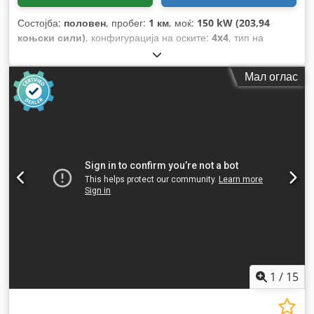
Состојба:
половен
, пробег:
1 км
, моќ:
150 kW (203,94
коњски сили)
, конфигурација на оските:
4x4
, тип на
пренос:
автоматски
, Година на изградба:
2013
,
Мал оглас
1
/
15