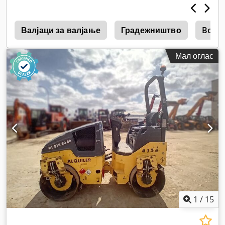
4
Валјаци за валјање
Градежништво
Boma
Мал оглас
1
/
15