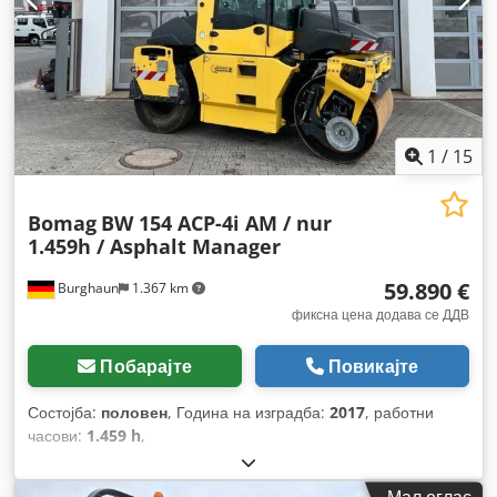
1
/
15
Bomag
BW 154 ACP-4i AM / nur
1.459h / Asphalt Manager
59.890 €
Burghaun
1.367 km
фиксна цена додава се ДДВ
Побарајте
Повикајте
Состојба:
половен
, Година на изградба:
2017
, работни
часови:
1.459 h
,