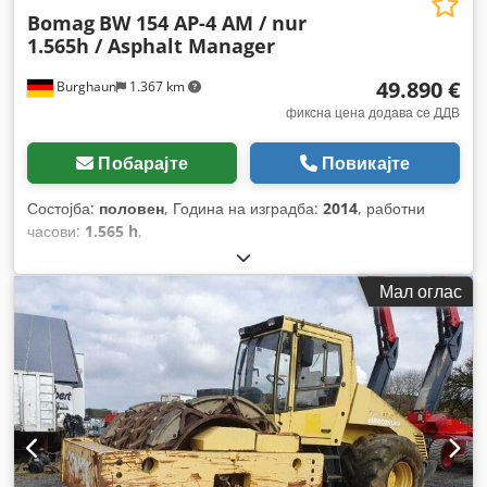
Bomag
BW 154 AP-4 AM / nur
1.565h / Asphalt Manager
49.890 €
Burghaun
1.367 km
фиксна цена додава се ДДВ
Побарајте
Повикајте
Состојба:
половен
, Година на изградба:
2014
, работни
часови:
1.565 h
,
Мал оглас