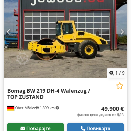
1
/
9
Bomag
BW 219 DH-4 Walenzug /
TOP ZUSTAND
49.900 €
Ober-Mörlen
1.399 km
фиксна цена додава се ДДВ
Побарајте
Повикајте