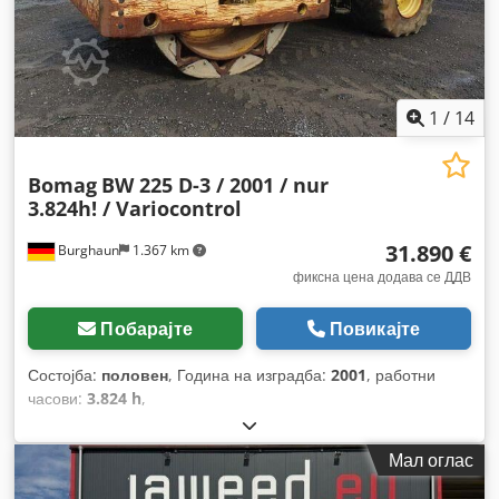
1
/
14
Bomag
BW 225 D-3 / 2001 / nur
3.824h! / Variocontrol
31.890 €
Burghaun
1.367 km
фиксна цена додава се ДДВ
Побарајте
Повикајте
Состојба:
половен
, Година на изградба:
2001
, работни
часови:
3.824 h
,
Мал оглас