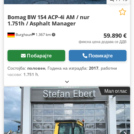
Bomag
BW 154 ACP-4i AM / nur
1.751h / Asphalt Manager
59.890 €
Burghaun
1.367 km
фиксна цена додава се ДДВ
Побарајте
Повикајте
Состојба:
половен
, Година на изградба:
2017
, работни
часови:
1.751 h
,
Мал оглас