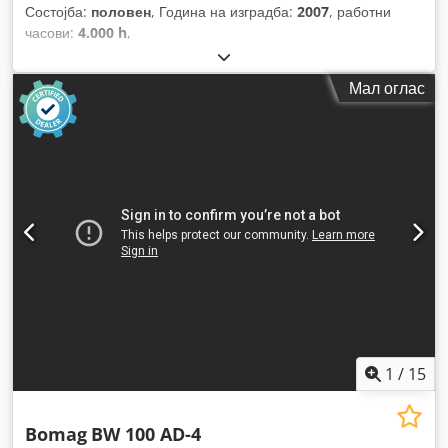
Состојба:
половен
, Година на изградба:
2007
, работни
часови:
4.000 h
,
Мал оглас
1
/
15
Bomag
BW 100 AD-4