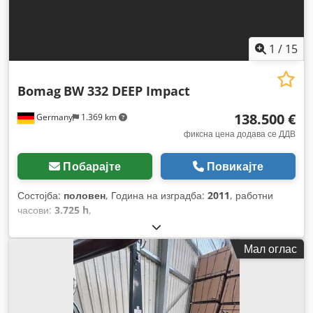
1
/
15
Bomag
BW 332 DEEP Impact
138.500 €
Germany
1.369 km
фиксна цена додава се ДДВ
Побарајте
Повикајте
Состојба:
половен
, Година на изградба:
2011
, работни
часови:
3.725 h
,
Мал оглас