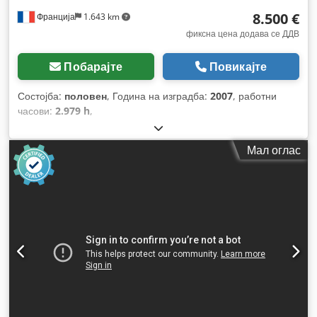
8.500 €
Франција
1.643 km
фиксна цена додава се ДДВ
Побарајте
Повикајте
Состојба:
половен
, Година на изградба:
2007
, работни
часови:
2.979 h
,
Мал оглас