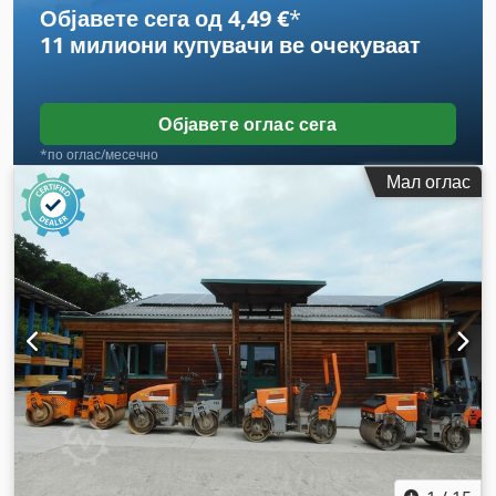
Објавете сега од 4,49 €
*
11 милиони купувачи
ве очекуваат
Објавете оглас сега
*по оглас/месечно
Мал оглас