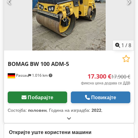
1
/
8
BOMAG
BW 100 ADM-5
17.300 €
Passau
1.016 km
17.900 €
фиксна цена додава се ДДВ
Побарајте
Повикајте
Состојба:
половен
, Година на изградба:
2022
,
Откријте уште користени машини