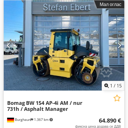
Мал оглас
1
/
15
Bomag
BW 154 AP-4i AM / nur
731h / Asphalt Manager
64.890 €
Burghaun
1.367 km
фиксна цена додава се ДДВ