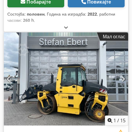
Побарајте
Повикајте
Состојба:
половен
, Година на изградба:
2022
, работни
часови:
260 h
,
Мал оглас
1
/
15