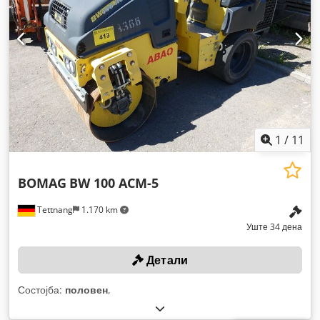
1
/
11
BOMAG
BW 100 ACM-5
Tettnang
1.170 km
Уште 34 дена
Детали
Состојба:
половен
,