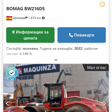
BOMAG
BW216D5
Шпанија
1.874 km
Информации за
Повикајте
цената
Состојба:
половен
, Година на изградба:
2022
, работни
часови:
4.140 h
,
Мал оглас