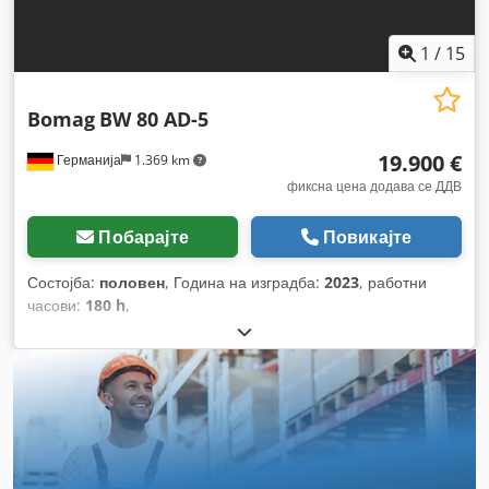
1
/
15
Bomag
BW 80 AD-5
19.900 €
Германија
1.369 km
фиксна цена додава се ДДВ
Побарајте
Повикајте
Состојба:
половен
, Година на изградба:
2023
, работни
часови:
180 h
,