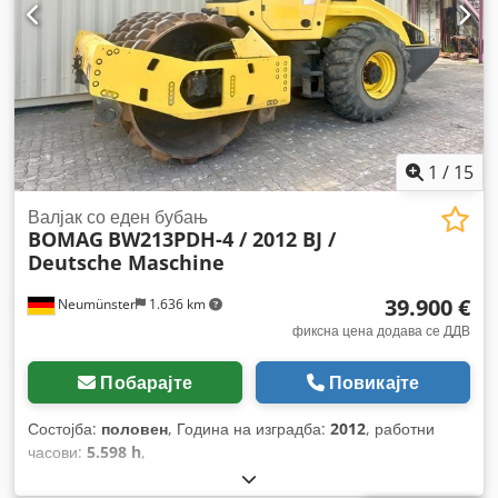
1
/
15
Валјак со еден бубањ
BOMAG
BW213PDH-4 / 2012 BJ /
Deutsche Maschine
39.900 €
Neumünster
1.636 km
фиксна цена додава се ДДВ
Побарајте
Повикајте
Состојба:
половен
, Година на изградба:
2012
, работни
часови:
5.598 h
,