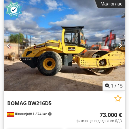
Мал оглас
1
/
15
BOMAG
BW216D5
73.000 €
Шпанија
1.874 km
фиксна цена додава се ДДВ