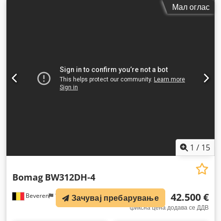
Мал оглас
1
/
15
Bomag
BW312DH-4
42.500 €
Beveren
1.708 km
Зачувај пребарување
фиксна цена додава се ДДВ