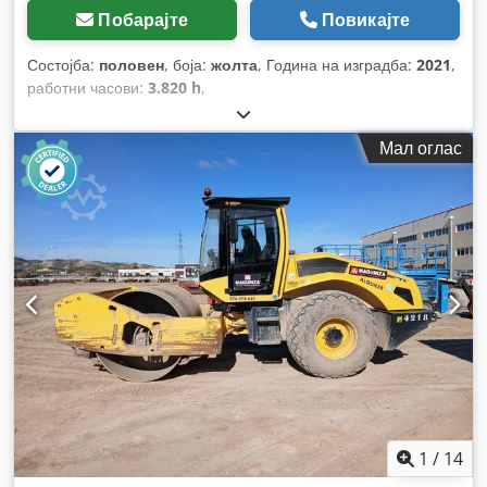
Побарајте
Повикајте
Состојба:
половен
, боја:
жолта
, Година на изградба:
2021
,
работни часови:
3.820 h
,
Мал оглас
1
/
14