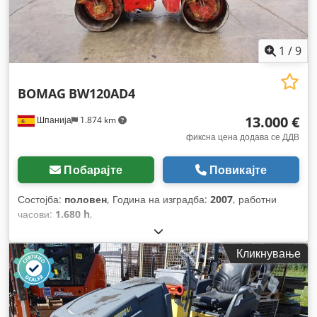
1
/
9
BOMAG
BW120AD4
13.000 €
Шпанија
1.874 km
фиксна цена додава се ДДВ
Побарајте
Повикајте
Состојба:
половен
, Година на изградба:
2007
, работни
часови:
1.680 h
,
Кликнување