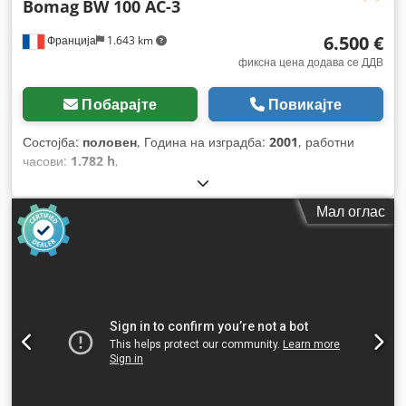
Bomag
BW 100 AC-3
6.500 €
Франција
1.643 km
фиксна цена додава се ДДВ
Побарајте
Повикајте
Состојба:
половен
, Година на изградба:
2001
, работни
часови:
1.782 h
,
Мал оглас