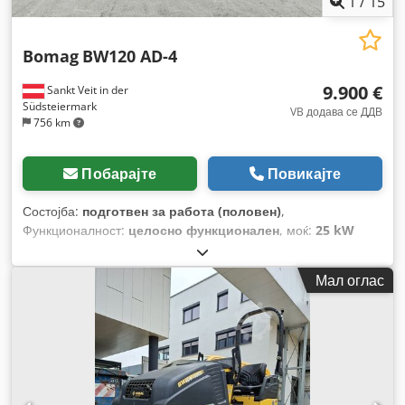
1
/
15
Bomag
BW120 AD-4
9.900 €
Sankt Veit in der
Südsteiermark
VB додава се ДДВ
756 km
Побарајте
Повикајте
Состојба:
подготвен за работа (половен)
,
Функционалност:
целосно функционален
, моќ:
25 kW
(33,99 коњски сили)
, празна тежина:
2.800 кг
, Година на
изградба:
2007
, работни часови:
2.950 h
,
Мал оглас