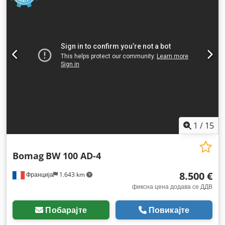
1
/
15
Bomag
BW 100 AD-4
8.500 €
Франција
1.643 km
фиксна цена додава се ДДВ
Побарајте
Повикајте