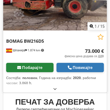
1
/
15
BOMAG
BW216D5
73.000 €
Шпанија
1.874 km
фиксна цена додава се ДДВ
Побарајте
Повикајте
Состојба:
половен
, Година на изградба:
2020
, работни
часови:
3.060 h
,
ПЕЧАТ ЗА ДОВЕРБА
Дилери сертифицирани од Machineseeker