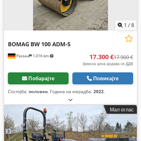
1
/
8
BOMAG
BW 100 ADM-5
17.300 €
Passau
1.016 km
17.900 €
фиксна цена додава се ДДВ
Побарајте
Повикајте
Состојба:
половен
, Година на изградба:
2022
,
Мал оглас