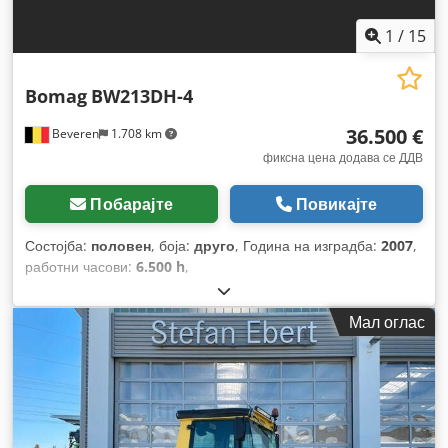
1
/
15
Bomag
BW213DH-4
36.500 €
Beveren
1.708 km
фиксна цена додава се ДДВ
Побарајте
Повикајте
Состојба:
половен
, боја:
друго
, Година на изградба:
2007
,
работни часови:
6.500 h
,
Мал оглас