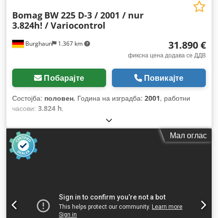
Bomag
BW 225 D-3 / 2001 / nur
3.824h! / Variocontrol
31.890 €
Burghaun
1.367 km
фиксна цена додава се ДДВ
Побарајте
Повикајте
Состојба:
половен
, Година на изградба:
2001
, работни
часови:
3.824 h
,
Мал оглас