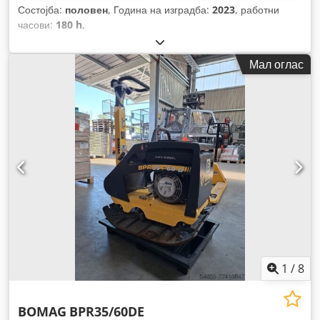
Состојба:
половен
, Година на изградба:
2023
, работни
часови:
180 h
,
Мал оглас
1
/
8
BOMAG
BPR35/60DE