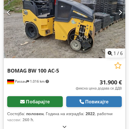
1
/
6
BOMAG
BW 100 AC-5
31.900 €
Passau
1.016 km
фиксна цена додава се ДДВ
Побарајте
Повикајте
Состојба:
половен
, Година на изградба:
2022
, работни
часови:
260 h
,