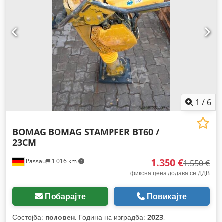
1
/
6
BOMAG
BOMAG STAMPFER BT60 /
23CM
1.350 €
Passau
1.016 km
1.550 €
фиксна цена додава се ДДВ
Побарајте
Повикајте
Состојба:
половен
, Година на изградба:
2023
,