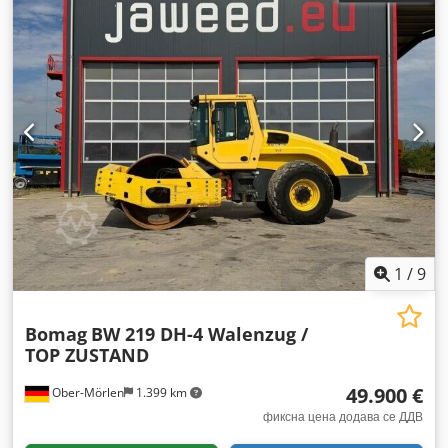
1
/
9
Bomag
BW 219 DH-4 Walenzug /
TOP ZUSTAND
49.900 €
Ober-Mörlen
1.399 km
фиксна цена додава се ДДВ