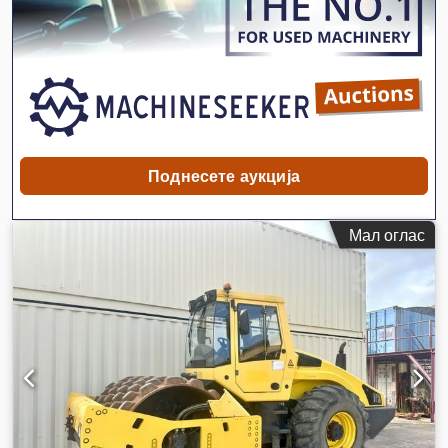
Поднесете аукција
Мал оглас