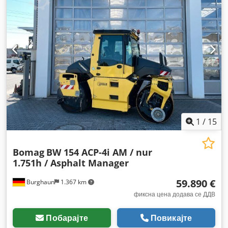
1
/
15
Bomag
BW 154 ACP-4i AM / nur
1.751h / Asphalt Manager
59.890 €
Burghaun
1.367 km
фиксна цена додава се ДДВ
Побарајте
Повикајте