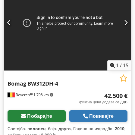
1
/
15
Bomag
BW312DH-4
42.500 €
Beveren
1.708 km
фиксна цена додава се ДДВ
Побарајте
Повикајте
Состојба:
половен
, боја:
друго
, Година на изградба:
2010
,
работни часови:
8.099 h
,