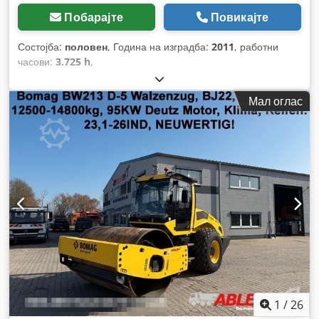
Побарајте
Повикајте
Состојба:
половен
, Година на изградба:
2011
, работни
часови:
3.725 h
,
Мал оглас
1
/
26