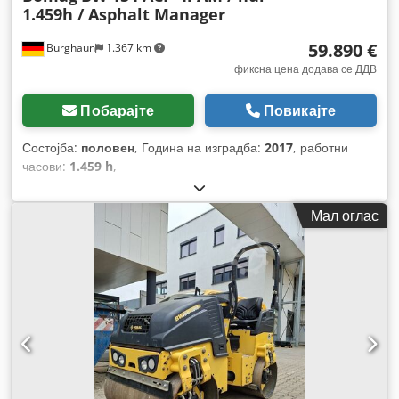
1.459h / Asphalt Manager
59.890 €
Burghaun
1.367 km
фиксна цена додава се ДДВ
Побарајте
Повикајте
Состојба:
половен
, Година на изградба:
2017
, работни
часови:
1.459 h
,
Мал оглас