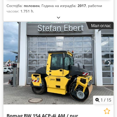
Состојба:
половен
, Година на изградба:
2017
, работни
часови:
1.751 h
,
Мал оглас
1
/
15
Bomag
BW 154 ACP-4i AM / nur