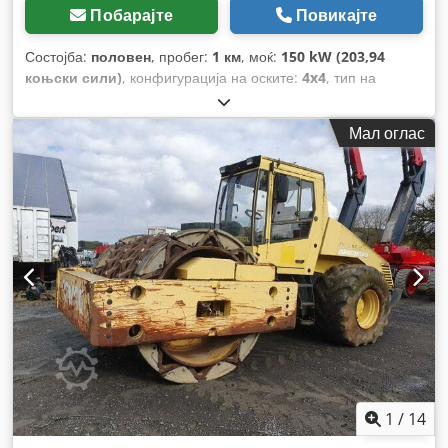
Побарајте
Повикајте
Состојба:
половен
, пробег:
1 км
, моќ:
150 kW (203,94
коњски сили)
, конфигурација на оските:
4x4
, тип на
пренос:
автоматски
, Година на изградба:
2013
,
Мал оглас
1
/
14