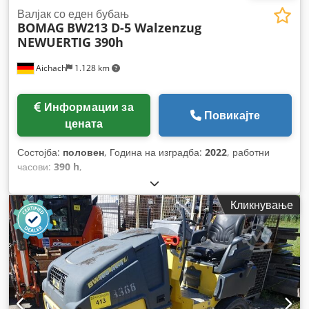
Валјак со еден бубањ
BOMAG
BW213 D-5 Walzenzug
NEWUERTIG 390h
Aichach
1.128 km
Информации за
Повикајте
цената
Состојба:
половен
, Година на изградба:
2022
, работни
часови:
390 h
,
Кликнување