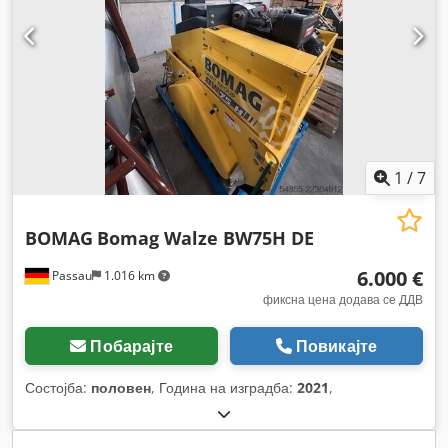
1
/
7
BOMAG
Bomag Walze BW75H DE
6.000 €
Passau
1.016 km
фиксна цена додава се ДДВ
Побарајте
Повикајте
Состојба:
половен
, Година на изградба:
2021
,