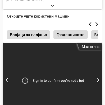
Откријте уште користени машини
4
Валјаци за валјање
Градежништво
Boma
Мал оглас