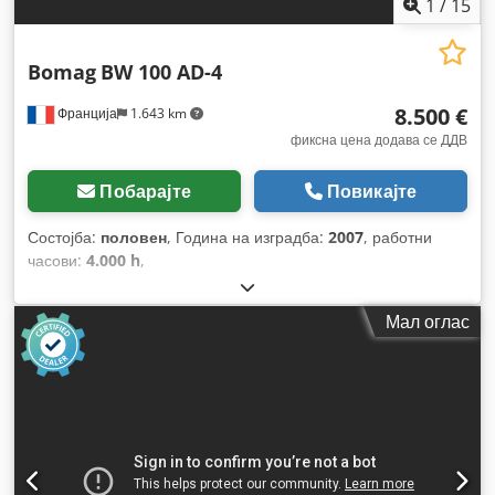
1
/
15
Bomag
BW 100 AD-4
8.500 €
Франција
1.643 km
фиксна цена додава се ДДВ
Побарајте
Повикајте
Состојба:
половен
, Година на изградба:
2007
, работни
часови:
4.000 h
,
Мал оглас