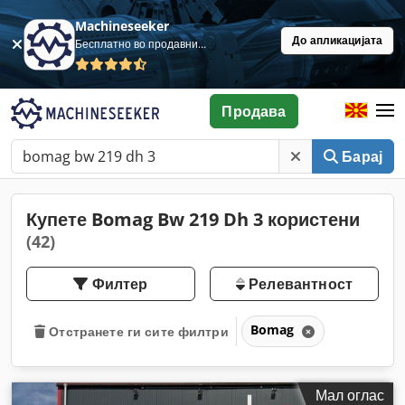
Machineseeker
До апликацијата
Бесплатно во продавница
Продава
Барај
Купете Bomag Bw 219 Dh 3 користени
(42)
Филтер
Релевантност
Bomag
Отстранете ги сите филтри
Мал оглас