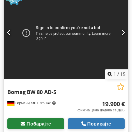
1
/
15
Bomag
BW 80 AD-5
19.900 €
Германија
1.369 km
фиксна цена додава се ДДВ
Побарајте
Повикајте