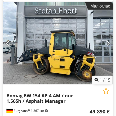
Мал оглас
1
/
15
Bomag
BW 154 AP-4 AM / nur
1.565h / Asphalt Manager
49.890 €
Burghaun
1.367 km