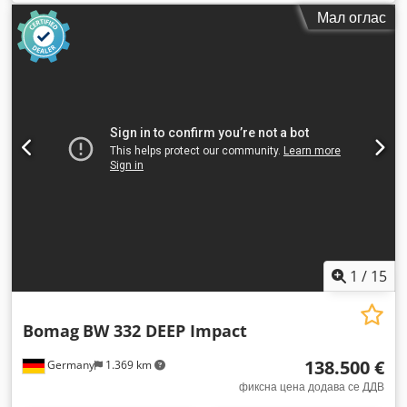
Мал оглас
1
/
15
Bomag
BW 332 DEEP Impact
138.500 €
Germany
1.369 km
фиксна цена додава се ДДВ