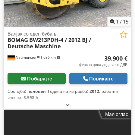
1
/
15
Валјак со еден бубањ
BOMAG
BW213PDH-4 / 2012 BJ /
Deutsche Maschine
39.900 €
Neumünster
1.636 km
фиксна цена додава се ДДВ
Побарајте
Повикајте
Состојба:
половен
, Година на изградба:
2012
, работни
часови:
5.598 h
,
Мал оглас