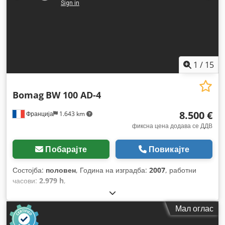
1
/
15
Bomag
BW 100 AD-4
8.500 €
Франција
1.643 km
фиксна цена додава се ДДВ
Побарајте
Повикајте
Состојба:
половен
, Година на изградба:
2007
, работни
часови:
2.979 h
,
Мал оглас