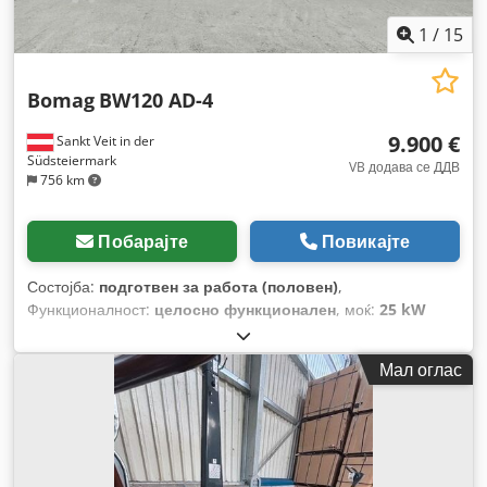
1
/
15
Bomag
BW120 AD-4
9.900 €
Sankt Veit in der
Südsteiermark
VB додава се ДДВ
756 km
Побарајте
Повикајте
Состојба:
подготвен за работа (половен)
,
Функционалност:
целосно функционален
, моќ:
25 kW
(33,99 коњски сили)
, празна тежина:
2.800 кг
, Година на
изградба:
2007
, работни часови:
2.950 h
,
Мал оглас