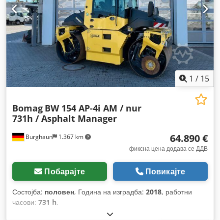
1
/
15
Bomag
BW 154 AP-4i AM / nur
731h / Asphalt Manager
64.890 €
Burghaun
1.367 km
фиксна цена додава се ДДВ
Побарајте
Повикајте
Состојба:
половен
, Година на изградба:
2018
, работни
часови:
731 h
,