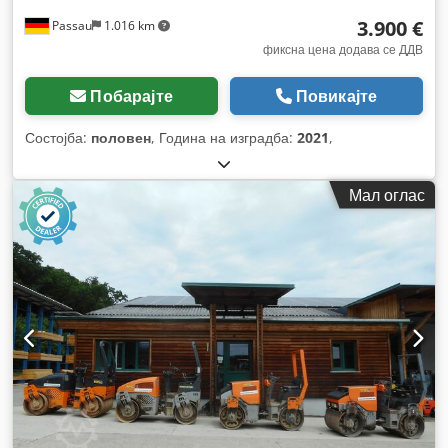
3.900 €
Passau
1.016 km
фиксна цена додава се ДДВ
Побарајте
Повикајте
Состојба:
половен
, Година на изградба:
2021
,
Мал оглас