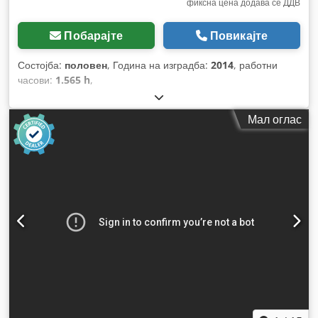
фиксна цена додава се ДДВ
Побарајте
Повикајте
Состојба:
половен
, Година на изградба:
2014
, работни
часови:
1.565 h
,
Мал оглас