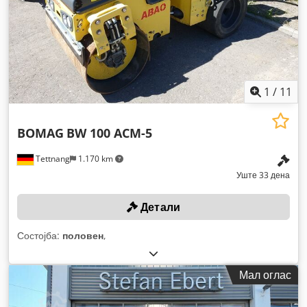
1
/
11
BOMAG
BW 100 ACM-5
Tettnang
1.170 km
Уште 33 дена
Детали
Состојба:
половен
,
Мал оглас