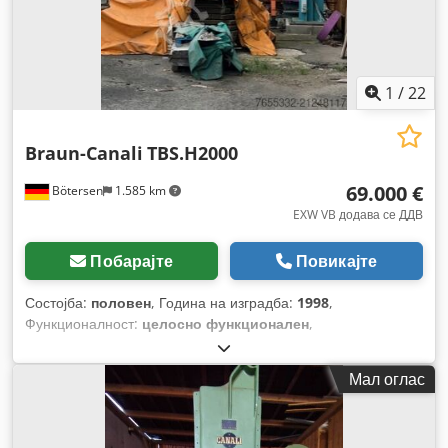
1
/
22
Braun-Canali
TBS.H2000
69.000 €
Bötersen
1.585 km
EXW VB додава се ДДВ
Побарајте
Повикајте
Состојба:
половен
, Година на изградба:
1998
,
Функционалност:
целосно функционален
,
Мал оглас