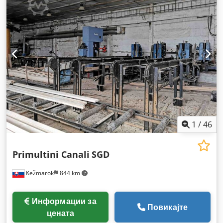
1
/
46
Primultini Canali
SGD
Kežmarok
844 km
Информации за
Повикајте
цената