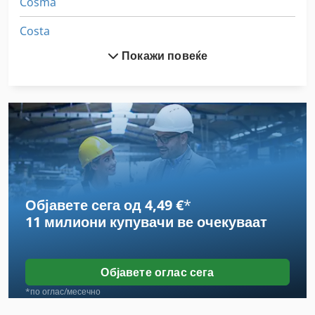
Cosma
Costa
Покажи повеќе
Ecoworxx
Gabbiani
Gannomat
Holtec
Howial
Објавете сега од 4,49 €
*
Kamro
11 милиони купувачи
ве очекуваат
Marzani
Maweg
Објавете оглас сега
Morso
*по оглас/месечно