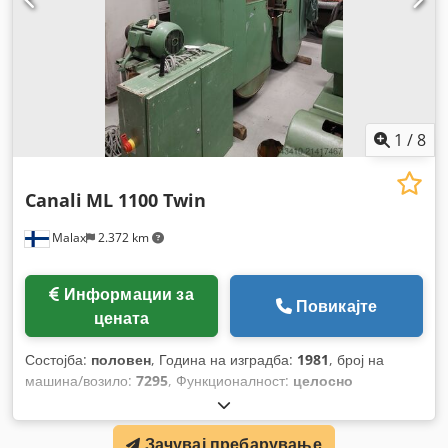
1
/
8
Canali
ML 1100 Twin
Malax
2.372 km
Информации за
Повикајте
цената
Состојба:
половен
, Година на изградба:
1981
, број на
машина/возило:
7295
, Функционалност:
целосно
функционален
,
Зачувај пребарување