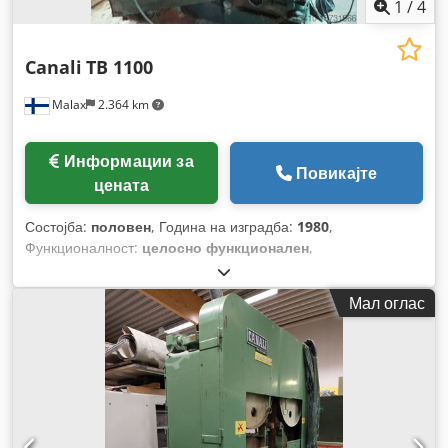
1
/
4
Canali
TB 1100
Malax
2.364 km
Информации за
Повикајте
цената
Состојба:
половен
, Година на изградба:
1980
,
Функционалност:
целосно функционален
,
Мал оглас