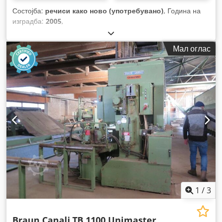
Состојба:
речиси како ново (употребувано)
, Година на
изградба:
2005
,
Мал оглас
1
/
3
Braun Canali
TB 1100 Unimaster