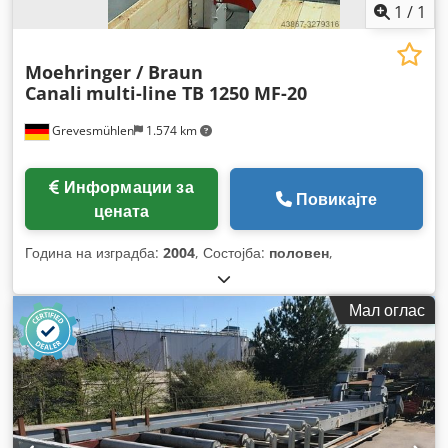
1
/
1
Moehringer / Braun
Canali
multi-line TB 1250 MF-20
Grevesmühlen
1.574 km
Информации за
Повикајте
цената
Година на изградба:
2004
, Состојба:
половен
,
Мал оглас