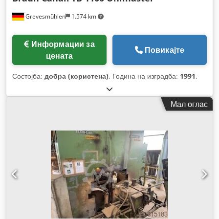
Grevesmühlen
1.574 km
Информации за
Повикајте
цената
Состојба:
добра (користена)
, Година на изградба:
1991
,
Мал оглас