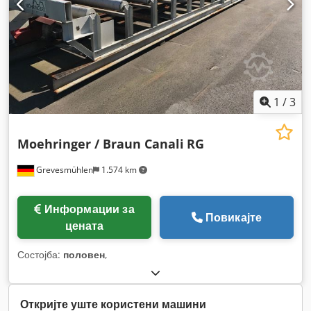
1
/
3
Moehringer / Braun Canali
RG
Grevesmühlen
1.574 km
Информации за
Повикајте
цената
Состојба:
половен
,
Откријте уште користени машини