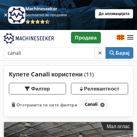
Machineseeker
До апликацијата
Бесплатно во продавница
Продава
Барај
Купете Canali користени
(11)
Филтер
Релевантност
Canali
Отстранете ги сите филтри
Мал оглас