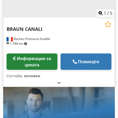
1
/
5
BRAUN CANALI
Roches-Prémarie-Andillé
1.788 km
Информации за
Повикајте
цената
Состојба:
половен
,