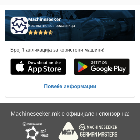
Omga
Paoloni
Machineseeker
Бесплатно во продавница
Pezzolato
Prodeco
Број 1 апликација за користени машини!
Selco
Sorbini
Steko
Повеќе информации
Votecs
Длето
Machineseeker.mk е официјален спонзор на:
Контра
Црна Милер