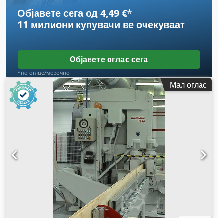
Објавете сега од 4,49 €
*
11 милиони купувачи
ве очекуваат
Објавете оглас сега
*по оглас/месечно
Мал оглас