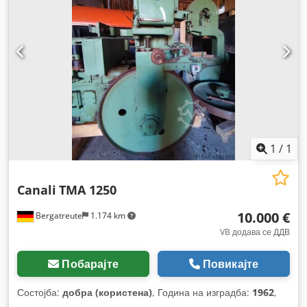
1
/
1
Canali
TMA 1250
10.000 €
Bergatreute
1.174 km
VB додава се ДДВ
Побарајте
Повикајте
Состојба:
добра (користена)
, Година на изградба:
1962
,