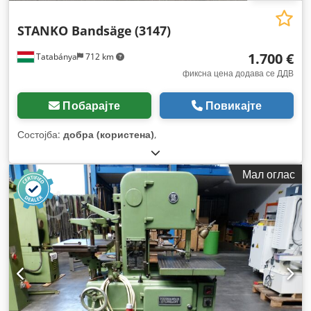
STANKO Bandsäge
(3147)
1.700 €
Tatabánya
712 km
фиксна цена додава се ДДВ
Побарајте
Повикајте
Состојба:
добра (користена)
,
Мал оглас