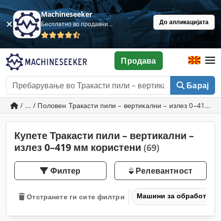
Machineseeker
До апликацијата
Бесплатно во продавница
Продава
Барај
/ ... / Половен Тракасти пили – вертикални – излез 0–419 м
Купете Тракасти пили – вертикални –
излез 0–419 мм користени
(69)
Филтер
Релевантност
Машини за обработка н
Отстранете ги сите филтри