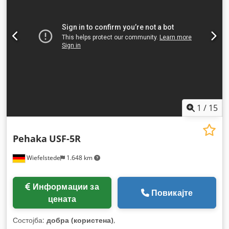
1
/
15
Pehaka
USF-5R
Wiefelstede
1.648 km
Информации за
Повикајте
цената
Состојба:
добра (користена)
,