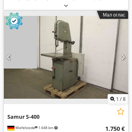
Мал оглас
1
/
8
Samur
S-400
1.750 €
Wiefelstede
1.648 km