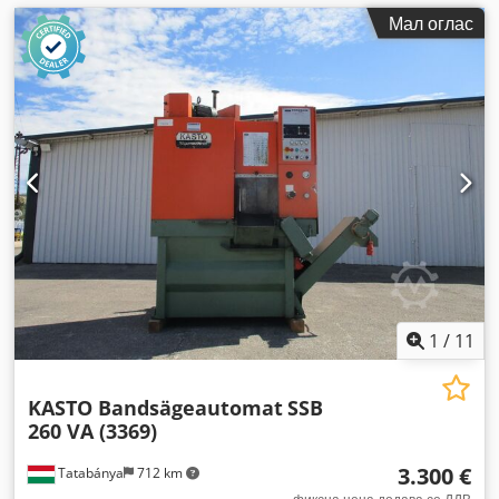
Мал оглас
1
/
11
KASTO Bandsägeautomat
SSB
260 VA (3369)
3.300 €
Tatabánya
712 km