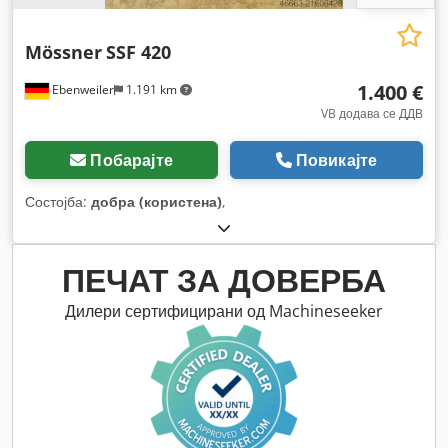
Mössner
SSF 420
1.400 €
Ebenweiler
1.191 km
VB додава се ДДВ
Побарајте
Повикајте
Состојба:
добра (користена)
,
ПЕЧАТ ЗА ДОВЕРБА
Дилери сертифицирани од Machineseeker