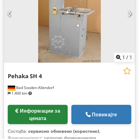
1
/
1
Pehaka
SH 4
Bad Sooden-Allendorf
1.400 km
Информации за
Повикајте
цената
Состојба:
сервисно обновено (користено)
,
Функционалност:
целосно функционален
,