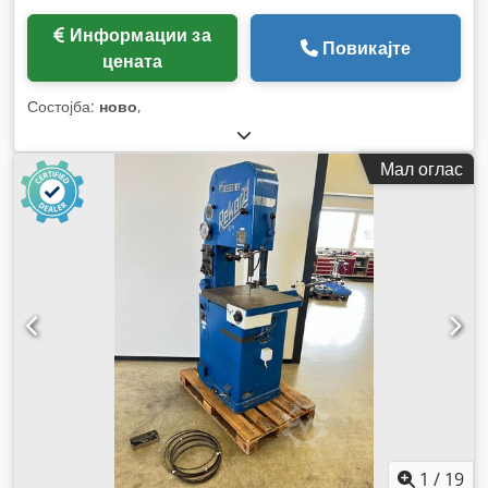
Информации за
Повикајте
цената
Состојба:
ново
,
Мал оглас
1
/
19