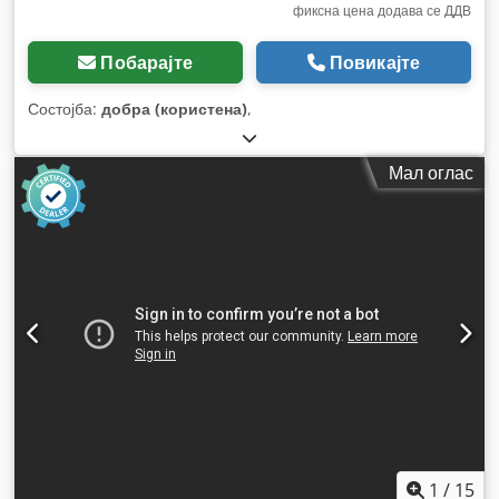
фиксна цена додава се ДДВ
Побарајте
Повикајте
Состојба:
добра (користена)
,
Мал оглас
1
/
15