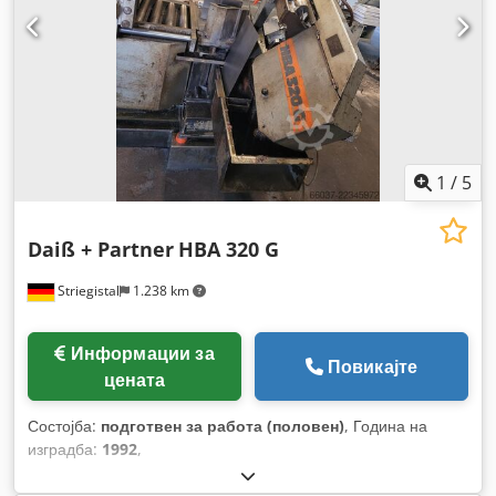
1
/
5
Daiß + Partner
HBA 320 G
Striegistal
1.238 km
Информации за
Повикајте
цената
Состојба:
подготвен за работа (половен)
, Година на
изградба:
1992
,