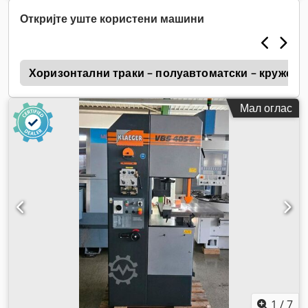
Откријте уште користени машини
o
Хоризонтални траки – полуавтоматски – кружен 
Мал оглас
1
/
7