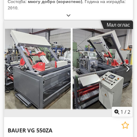
Состојба:
многу добро (користено)
, Година на изградба:
2010
,
Мал оглас
1
/
2
BAUER
VG 550ZA