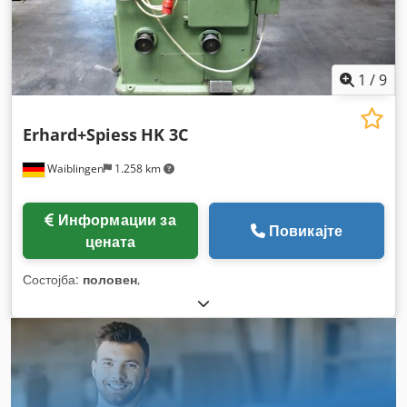
1
/
9
Erhard+Spiess
HK 3C
Waiblingen
1.258 km
Информации за
Повикајте
цената
Состојба:
половен
,