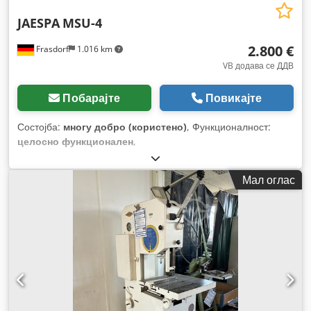
JAESPA
MSU-4
2.800 €
Frasdorf
1.016 km
VB додава се ДДВ
Побарајте
Повикајте
Состојба:
многу добро (користено)
, Функционалност:
целосно функционален
,
Мал оглас