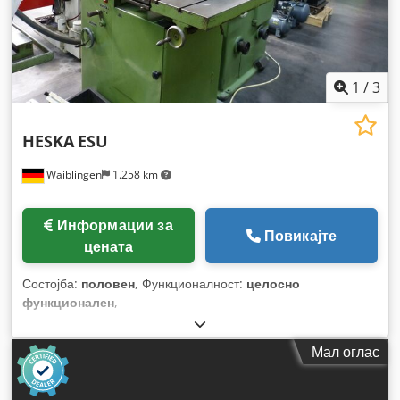
1
/
3
HESKA
ESU
Waiblingen
1.258 km
Информации за
Повикајте
цената
Состојба:
половен
, Функционалност:
целосно
функционален
,
Мал оглас