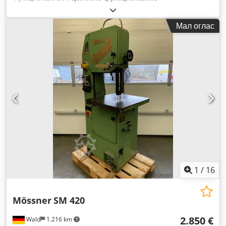
Мал оглас
1
/
16
Mössner
SM 420
2.850 €
Wald
1.216 km