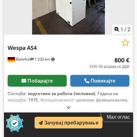
1
/
2
Wespa
AS4
800 €
Bielefeld
1.530 km
EXW VB додава се ДДВ
Побарајте
Повикајте
Состојба:
подготвен за работа (половен)
, Година на
изградба:
1975
, Функционалност:
целосно функционален
,
Мал оглас
Зачувај пребарување