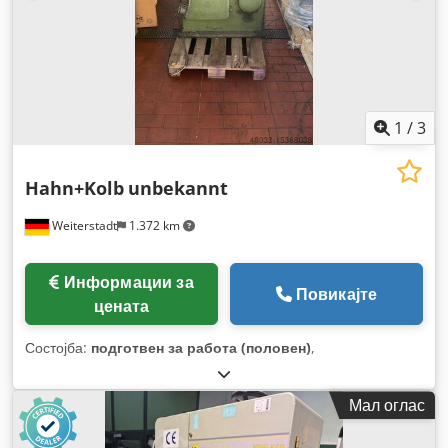
1
/
3
Hahn+Kolb
unbekannt
Weiterstadt
1.372 km
Информации за
Повикајте
цената
Состојба:
подготвен за работа (половен)
,
Мал оглас