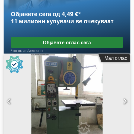
Објавете сега од 4,49 €
*
11 милиони купувачи
ве очекуваат
Објавете оглас сега
*по оглас/месечно
Мал оглас