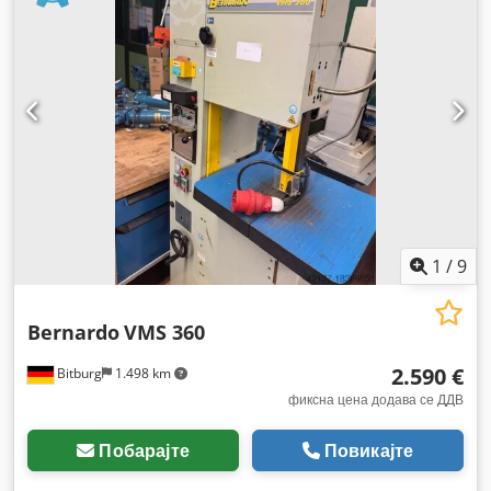
1
/
9
Bernardo
VMS 360
2.590 €
Bitburg
1.498 km
фиксна цена додава се ДДВ
Побарајте
Повикајте