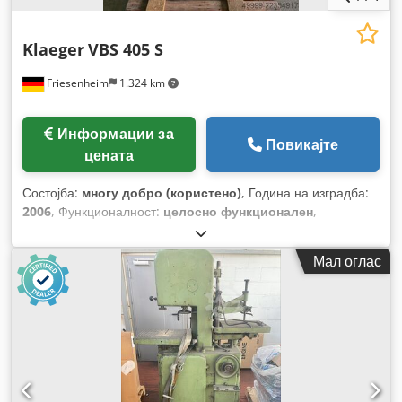
Klaeger
VBS 405 S
Friesenheim
1.324 km
Информации за
Повикајте
цената
Состојба:
многу добро (користено)
, Година на изградба:
2006
, Функционалност:
целосно функционален
,
Мал оглас