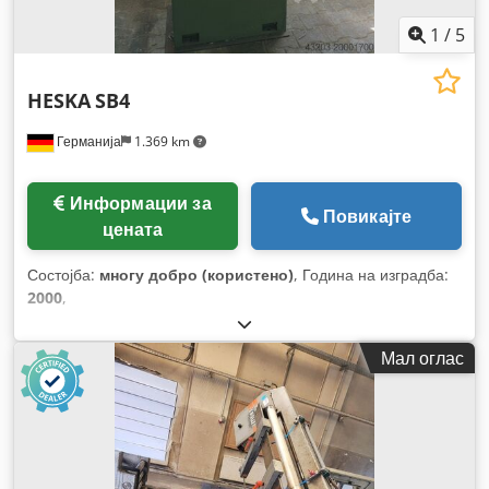
1
/
5
HESKA
SB4
Германија
1.369 km
Информации за
Повикајте
цената
Состојба:
многу добро (користено)
, Година на изградба:
2000
,
Мал оглас