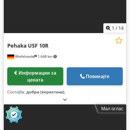
1
/
14
Pehaka
USF 10R
Wiefelstede
1.648 km
Информации за
Повикајте
цената
Состојба:
добра (користена)
,
Мал оглас