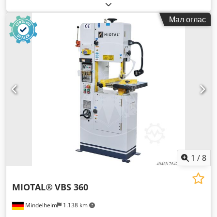
Мал оглас
1
/
8
MIOTAL®
VBS 360
Mindelheim
1.138 km