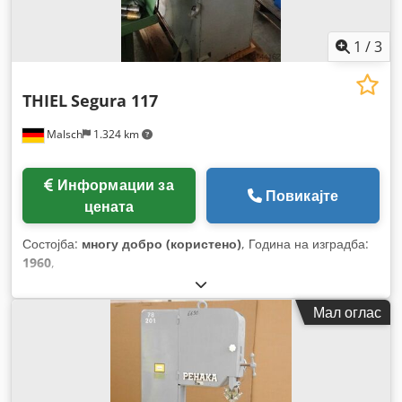
1
/
3
THIEL
Segura 117
Malsch
1.324 km
Информации за
Повикајте
цената
Состојба:
многу добро (користено)
, Година на изградба:
1960
,
Мал оглас