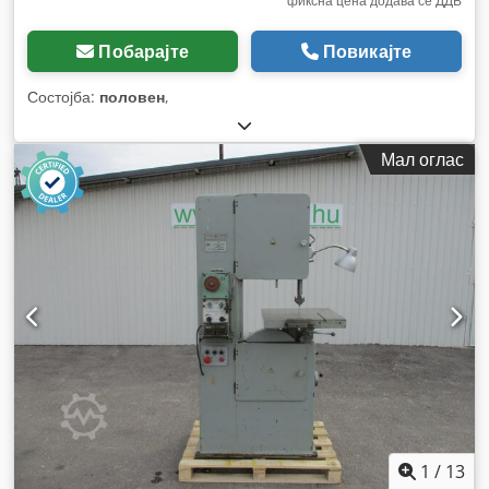
фиксна цена додава се ДДВ
Побарајте
Повикајте
Состојба:
половен
,
Мал оглас
1
/
13