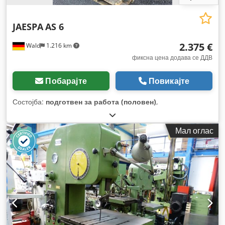
JAESPA
AS 6
2.375 €
Wald
1.216 km
фиксна цена додава се ДДВ
Побарајте
Повикајте
Состојба:
подготвен за работа (половен)
,
Мал оглас