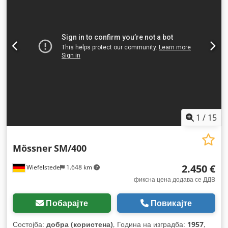
1
/
15
Mössner
SM/400
2.450 €
Wiefelstede
1.648 km
фиксна цена додава се ДДВ
Побарајте
Повикајте
Состојба:
добра (користена)
, Година на изградба:
1957
,