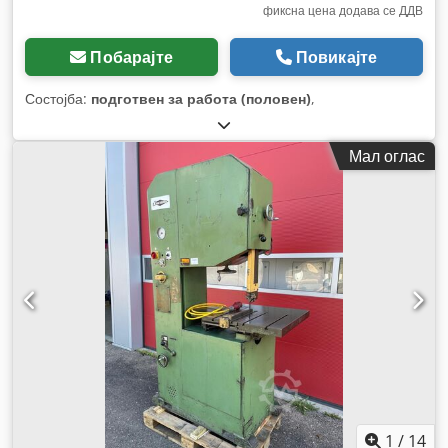
фиксна цена додава се ДДВ
Побарајте
Повикајте
Состојба:
подготвен за работа (половен)
,
Мал оглас
1
/
14