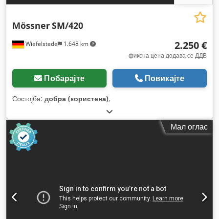
Mössner
SM/420
2.250 €
Wiefelstede
1.648 km
фиксна цена додава се ДДВ
Побарајте
Повикајте
Состојба:
добра (користена)
,
Мал оглас