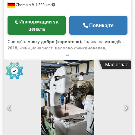
Chemnitz
1.229 km
Информации за
Повикајте
цената
Состојба:
многу добро (користено)
, Година на изградба:
2018
, Функционалност:
целосно функционален
,
максимална висина на сечење:
530 мм
, максимална
ширина на сечење:
800 мм
, максимална брзина на вртење:
Мал оглас
120 обр/мин
, вкупна тежина:
3.500 кг
,