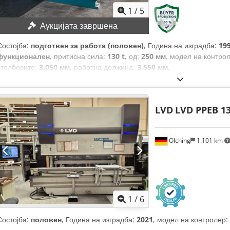
1
/
5
Аукцијата завршена
Состојба:
подготвен за работа (половен)
, Година на изградба:
19
функционален
, притисна сила:
130 t
, од:
250 мм
, модел на контро
столбовите:
3.050 мм
, работна должина:
3.550 мм
,
LVD
LVD PPEB 13
OIching
1.101 km
1
/
6
Состојба:
половен
, Година на изградба:
2021
, модел на контролер: