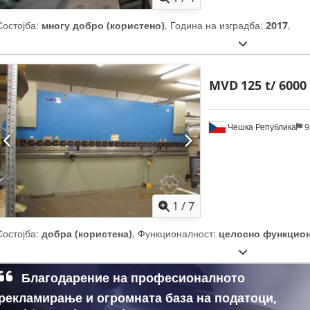
Состојба:
многу добро (користено)
, Година на изградба:
2017
,
MVD
125 t/ 600
Чешка Република
9
1
/
7
Состојба:
добра (користена)
, Функционалност:
целосно функцио
Благодарение на професионалното
рекламирање и огромната база на податоци,