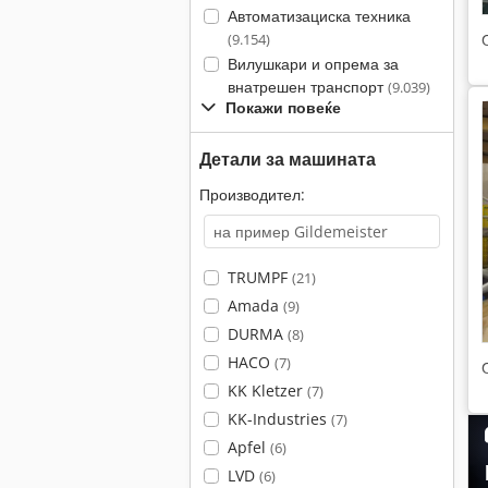
Автоматизациска техника
(9.154)
Вилушкари и опрема за
внатрешен транспорт
(9.039)
Покажи повеќе
Детали за машината
Производител:
TRUMPF
(21)
Amada
(9)
DURMA
(8)
HACO
(7)
KK Kletzer
(7)
KK-Industries
(7)
Apfel
(6)
LVD
(6)