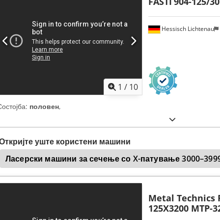
FASTI
904-125/30
Hessisch Lichtenau
1
/
10
Состојба:
половен
,
Откријте уште користени машини
Ласерски машини за сечење со X-патување 3000–399
Metal Technics 
125X3200 MTP-3