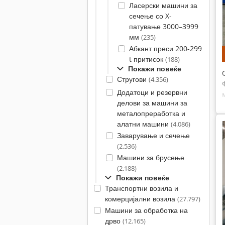
Ласерски машини за
сечење со X-
патување 3000–3999
мм
(235)
Абкант преси 200-299
t притисок
(188)
Покажи повеќе
Стругови
(4.356)
Додатоци и резервни
делови за машини за
металопреработка и
алатни машини
(4.086)
Заварување и сечење
(2.536)
Машини за брусење
(2.188)
Покажи повеќе
Транспортни возила и
комерцијални возила
(27.797)
Машини за обработка на
дрво
(12.165)