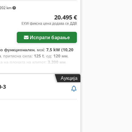
202 km
20.495 €
EXW фиксна цена додава се ДДВ
Испрати барање
но функционален
, моќ:
7,5 kW (10,20
н
, притисна сила:
125 t
, од:
120 мм
,
на на плочата на клипот:
3.200 мм
,
те:
2.700 мм
, капацитет на резервоарот
м
, вкупна висина:
2.400 мм
, вкупна
Аукција
:
Ознака CE, безбедносна светлосна
0-3