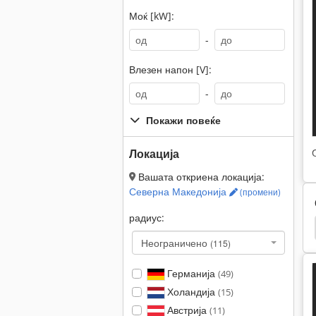
Моќ [kW]:
-
Влезен напон [V]:
-
Покажи повеќе
Локација
Вашата откриена локација:
Северна Македонија
(промени)
радиус:
Lvd
Haco
Fat Haco
Baykal
Eht
Неограничено
(115)
Германија
(49)
Холандија
(15)
Австрија
(11)