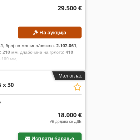
29.500 €
На аукција
21
, број на машина/возило:
2.102.061
,
д:
210 мм
, длабочина на грлото:
410
.100 мм
,
Мал оглас
 x 30
18.000 €
VB додава се ДДВ
Испрати барање