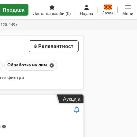
Продава
Јазик
Листа на желби
(0)
Најава
Мени
 120–149 t
Релевантност
Обработка на лим
сите филтри
Аукција
m