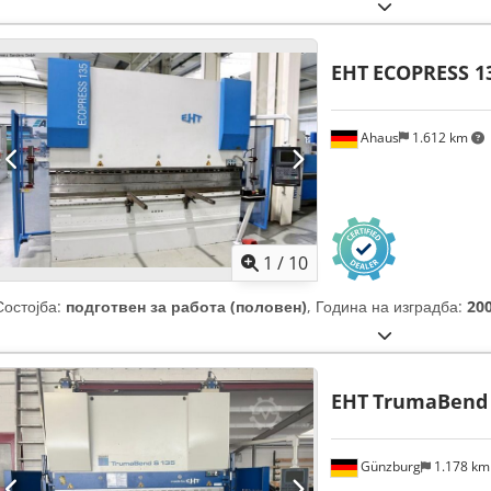
EHT
ECOPRESS 1
Ahaus
1.612 km
1
/
10
Состојба:
подготвен за работа (половен)
, Година на изградба:
20
EHT
TrumaBend 
Günzburg
1.178 k