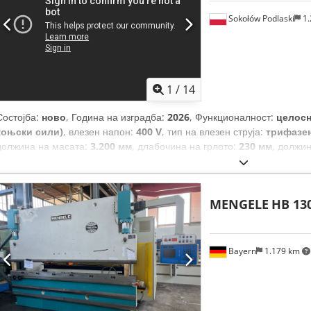
Sokołów Podlaski
1.
1
/
14
Состојба:
ново
, Година на изградба:
2026
, Функционалност:
целос
коњски сили)
, влезен напон:
400 V
, тип на влезен струја:
трифазе
должина на масата:
3.200 мм
, длабочина на грлото:
230 мм
, должи
табела за растојанија до клипот:
390 мм
, растојание помеѓу колони
за масло:
200 l
, вкупна должина:
3.870 мм
, вкупна ширина:
1.550 м
тежина:
7.500 кг
, времетраење на гаранцијата:
12 месеци
, Опрема
MENGELE
HB 13
завеса, документација / прирачник
,
Bayern
1.179 km