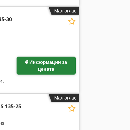
Мал оглас
35-30
Информации за
цената
01
,
Мал оглас
S 135-25
m