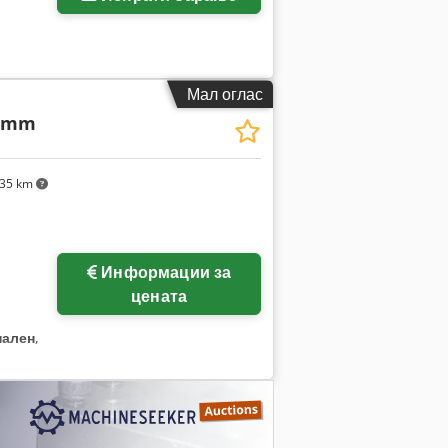
Мал оглас
0 mm
35 km
Информации за
цената
нален
,