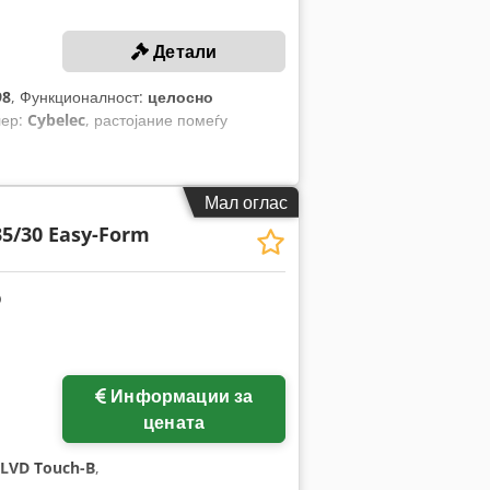
Детали
98
, Функционалност:
целосно
лер:
Cybelec
, растојание помеѓу
Мал оглас
5/30 Easy-Form
Информации за
цената
LVD Touch-B
,