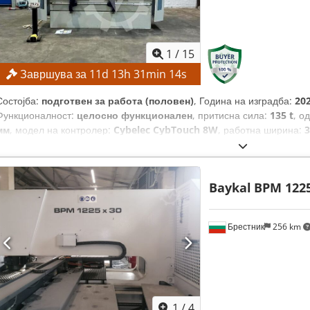
1
/
15
Завршува за
11
d
13
h
31
min
13
s
Состојба:
подготвен за работа (половен)
, Година на изградба:
20
Функционалност:
целосно функционален
, притисна сила:
135 t
, о
мм
, модел на контролер:
Cybelec CybTouch 8W
, работна ширина:
3
Baykal
BPM 1225
Брестник
256 km
1
/
4