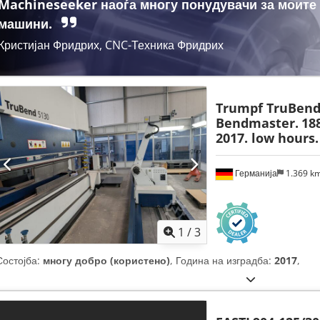
Machineseeker наоѓа многу понудувачи за моите
машини.
Кристијан Фридрих, CNC-Техника Фридрих
Trumpf TruBend
Bendmaster.
188
2017. low hours.
Германија
1.369 k
1
/
3
Состојба:
многу добро (користено)
, Година на изградба:
2017
,