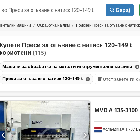
Барај
ументални машини
Обработка на лим
Половен Преси за огъване с натиск
Купете Преси за огъване с натиск 120–149 t
користени
(115)
Машини за обработка на метал и инструментални машини
Преси за огъване с натиск 120–149 t
Отстранете ги 
MVD
A 135-3100
Холандија
1.707 k