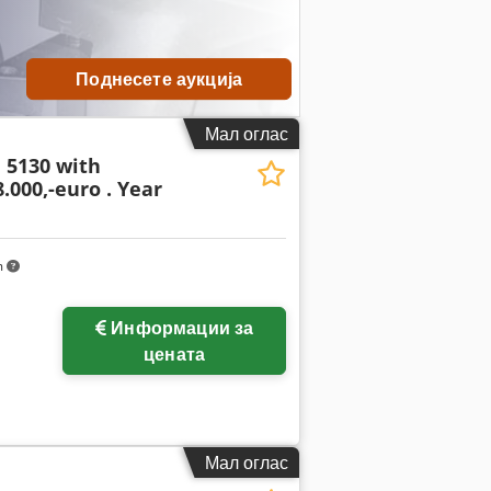
Поднесете аукција
Мал оглас
 5130 with
.000,-euro . Year
m
Информации за
цената
Мал оглас