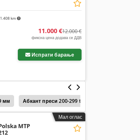
1.408 km
11.000 €
12.000 €
фиксна цена додава се ДДВ
Испрати барање
9 мм
Абкант преси 200-299 t притисок
Benfra 1
Мал оглас
Polska
MTP
212