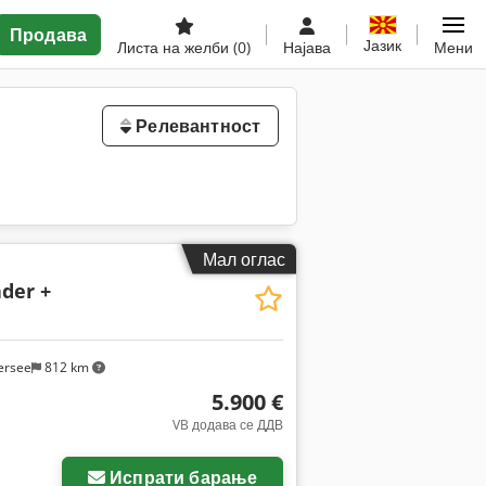
Продава
Јазик
Листа на желби
(0)
Најава
Мени
Релевантност
Мал оглас
ader +
ersee
812 km
5.900 €
VB додава се ДДВ
Испрати барање