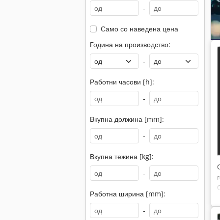
-
Само со наведена цена
Година на производство:
-
Работни часови [h]:
-
Вкупна должина [mm]:
-
Вкупна тежина [kg]:
-
Работна ширина [mm]:
-