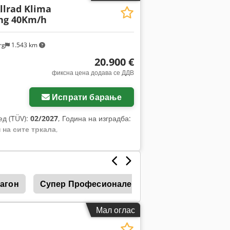
Allrad Klima
ang 40Km/h
rg
1.543 km
20.900 €
фиксна цена додава се ДДВ
Испрати барање
ед (TÜV):
02/2027
, Година на изградба:
 на сите тркала
,
Вагон
Супер Професионален Товарен Натоварува
Мал оглас