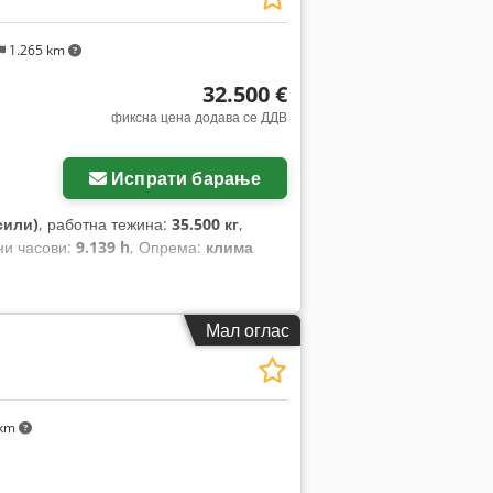
1.265 km
32.500 €
фиксна цена додава се ДДВ
Испрати барање
сили)
, работна тежина:
35.500 кг
,
ни часови:
9.139 h
, Опрема:
клима
Мал оглас
 km