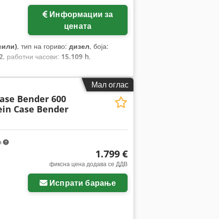
Информации за
цената
сили)
, тип на гориво:
дизел
, боја:
2
, работни часови:
15.109 h
,
Мал оглас
Case Bender 600
ein Case Bender
m
1.799 €
фиксна цена додава се ДДВ
Испрати барање