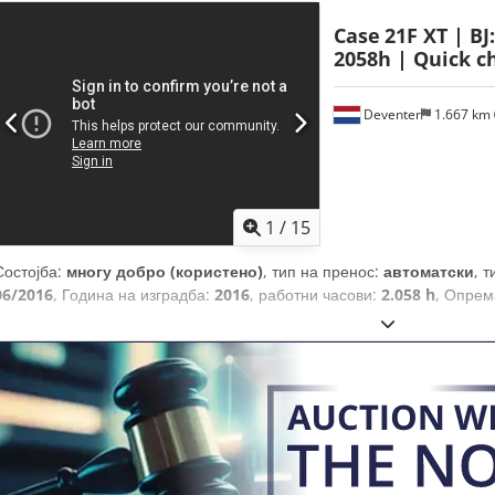
Case
21F XT | BJ
2058h | Quick ch
Deventer
1.667 km
1
/
15
Состојба:
многу добро (користено)
, тип на пренос:
автоматски
, 
06/2016
, Година на изградба:
2016
, работни часови:
2.058 h
, Опрем