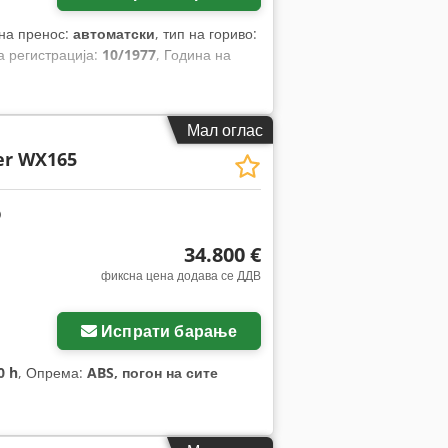
 на пренос:
автоматски
, тип на гориво:
а регистрација:
10/1977
, Година на
Мал оглас
er WX165
34.800 €
фиксна цена додава се ДДВ
Испрати барање
0 h
, Опрема:
ABS, погон на сите