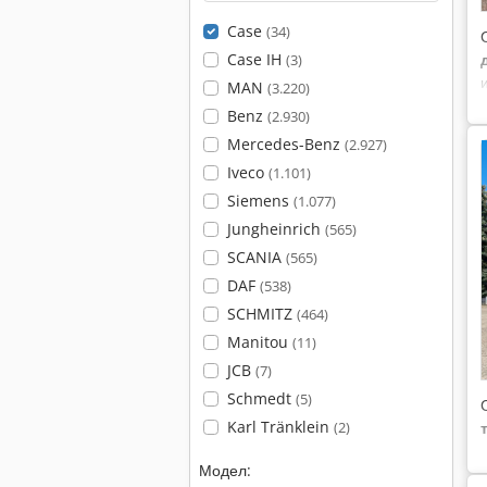
Case
(34)
Case IH
(3)
MAN
(3.220)
Benz
(2.930)
Mercedes-Benz
(2.927)
Iveco
(1.101)
Siemens
(1.077)
Jungheinrich
(565)
SCANIA
(565)
DAF
(538)
SCHMITZ
(464)
Manitou
(11)
JCB
(7)
Schmedt
(5)
Karl Tränklein
(2)
Модел: