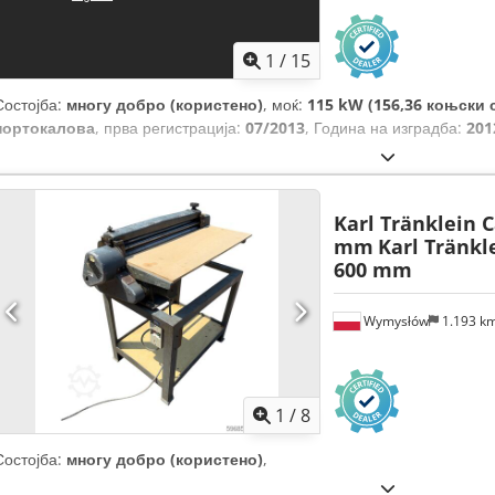
1
/
15
Состојба:
многу добро (користено)
, моќ:
115 kW (156,36 коњски 
портокалова
, прва регистрација:
07/2013
, Година на изградба:
201
Karl Tränklein 
mm
Karl Tränkl
600 mm
Wymysłów
1.193 k
1
/
8
Состојба:
многу добро (користено)
,