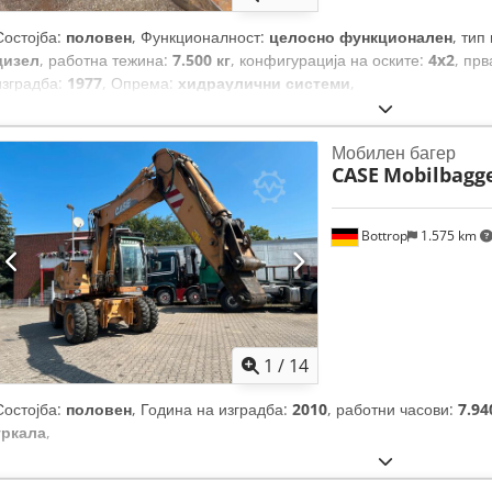
Состојба:
половен
, Функционалност:
целосно функционален
, тип
дизел
, работна тежина:
7.500 кг
, конфигурација на оските:
4x2
, прв
изградба:
1977
, Опрема:
хидраулични системи
,
Мобилен багер
CASE
Mobilbagg
Bottrop
1.575 km
1
/
14
Состојба:
половен
, Година на изградба:
2010
, работни часови:
7.94
тркала
,