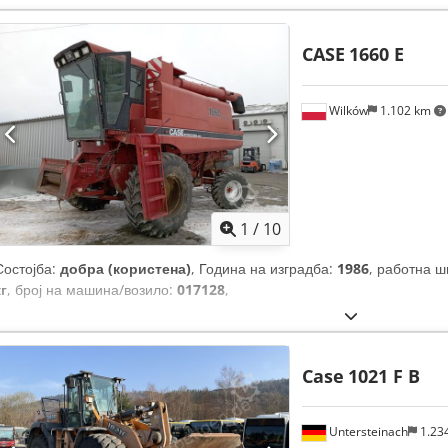
CASE
1660 E
Wilków
1.102 km
1
/
10
Состојба:
добра (користена)
, Година на изградба:
1986
, работна 
кг
, број на машина/возило:
017128
,
Case
1021 F B
Untersteinach
1.23