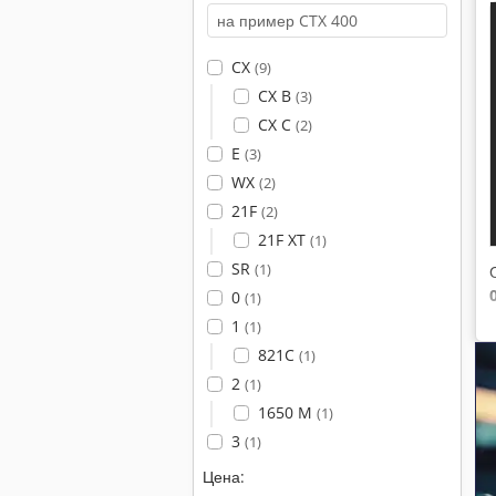
CX
(9)
CX B
(3)
CX C
(2)
E
(3)
WX
(2)
21F
(2)
21F XT
(1)
SR
(1)
0
(1)
1
(1)
821C
(1)
2
(1)
1650 M
(1)
3
(1)
Цена: