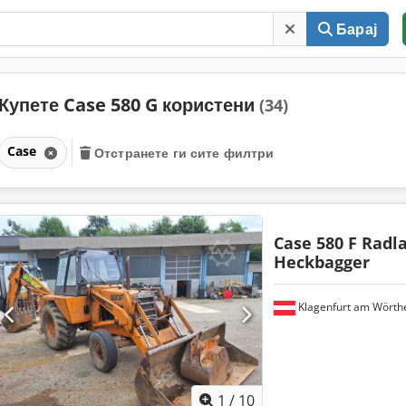
Барај
Купете Case 580 G користени
(34)
Case
Отстранете ги сите филтри
Case 580 F Radl
Heckbagger
Klagenfurt am Wörth
1
/
10