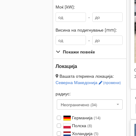
Моќ [kW]:
-
Висина на подигнување [mm]:
-
Покажи повеќе
Локација
Вашата откриена локација:
Северна Македонија
(промени)
радиус:
Неограничено
(34)
undai
Hitachi
Neuson 1903
Neuson 1503
Германија
(14)
Полска
(8)
Холандија
(5)