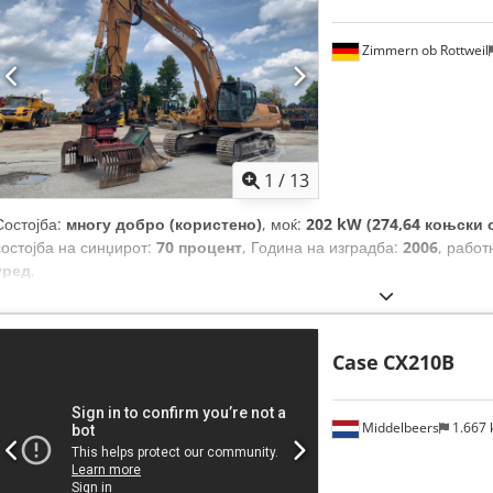
Zimmern ob Rottweil
1
/
13
Состојба:
многу добро (користено)
, моќ:
202 kW (274,64 коњски 
состојба на синџирот:
70 процент
, Година на изградба:
2006
, работ
уред
,
Case
CX210B
Middelbeers
1.667