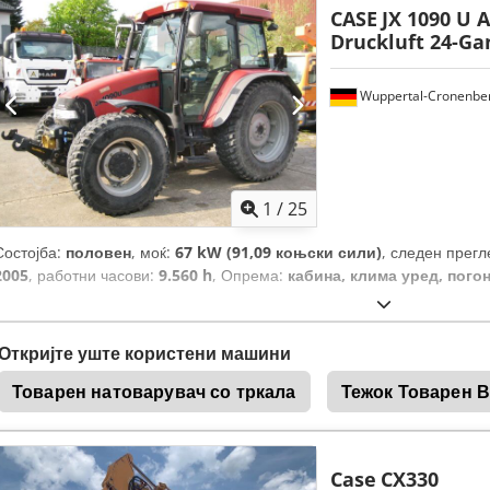
CASE
JX 1090 U 
Druckluft 24-G
Wuppertal-Cronenbe
1
/
25
Состојба:
половен
, моќ:
67 kW (91,09 коњски сили)
, следен прегл
2005
, работни часови:
9.560 h
, Опрема:
кабина, клима уред, погон
Откријте уште користени машини
Товарен натоварувач со тркала
Тежок Товарен 
Case
CX330