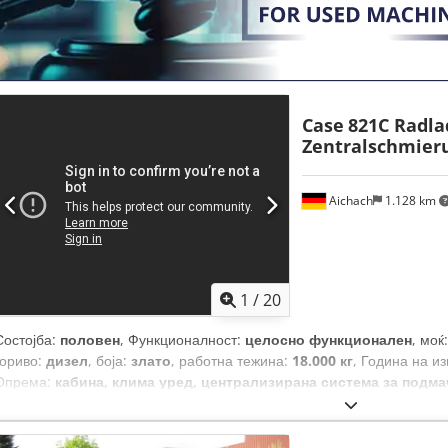
Case
821C Radla
Zentralschmier
Aichach
1.128 km
1
/
20
Состојба:
половен
, Функционалност:
целосно функционален
, моќ
гориво:
дизел
, боја:
злато
, работна тежина:
18.000 кг
, Година на и
Опрема:
кабина, клима уред, централизирана система за подм