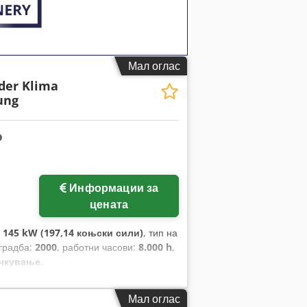
Мал оглас
der Klima
ung
Информации за
цената
:
145 kW (197,14 коњски сили)
, тип на
зградба:
2000
, работни часови:
8.000 h
,
ачкување
,
Мал оглас