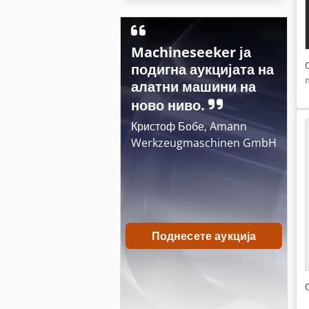
Machineseeker ја
подигна аукцијата на
алатни машини на
ново ниво.
Кристоф Бобе, Amann
Werkzeugmaschinen GmbH
Поднесете аукција