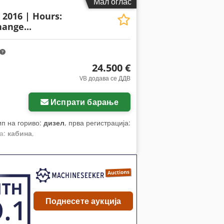
Мал оглас
: 2016 | Hours:
ange...
24.500 €
VB додава се ДДВ
Испрати барање
тип на гориво:
дизел
, прва регистрација:
а:
кабина
,
Поднесете аукција