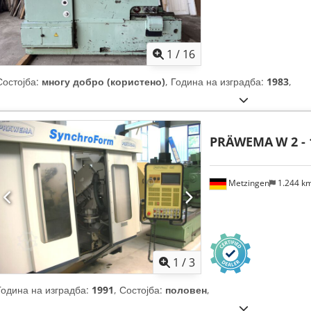
1
/
16
Состојба:
многу добро (користено)
, Година на изградба:
1983
,
PRÄWEMA
W 2 
Metzingen
1.244 k
1
/
3
Година на изградба:
1991
, Состојба:
половен
,