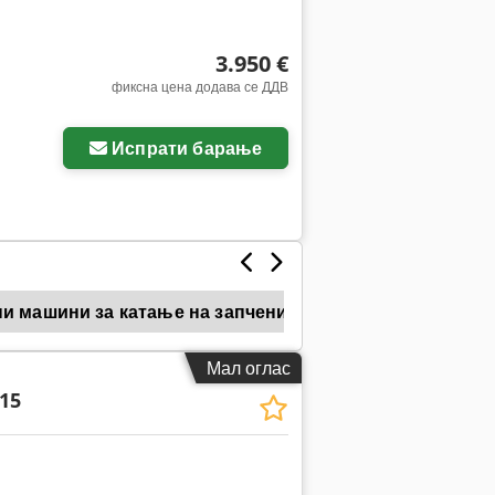
3.950 €
фиксна цена додава се ДДВ
ки
Испрати барање
и машини за катање на запченици
Hurth
Mikr
Мал оглас
15