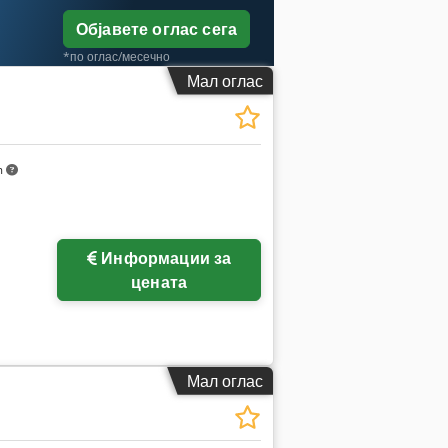
Објавете оглас сега
*по оглас/месечно
Мал оглас
m
Информации за
цената
Мал оглас