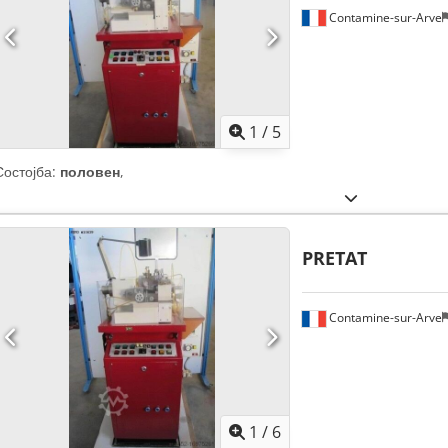
Contamine-sur-Arve
1
/
5
Состојба:
половен
,
PRETAT
Contamine-sur-Arve
1
/
6