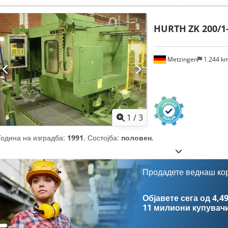
HURTH
ZK 200/1
Metzingen
1.244 k
1
/
3
Година на изградба:
1991
, Состојба:
половен
,
Продадете веднаш ко
Објавете сега од 4,49
11 милиони купувач