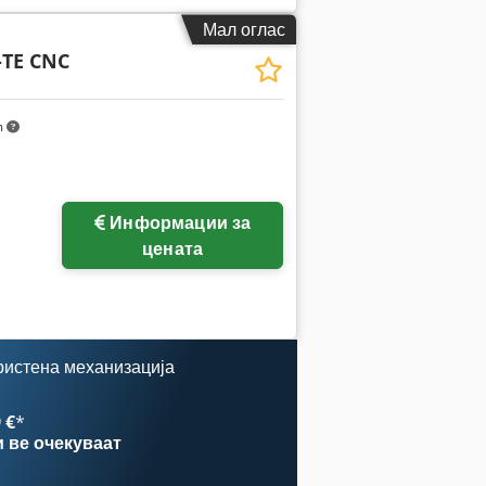
Мал оглас
-TE CNC
m
Информации за
цената
ристена механизација
 €
*
и
ве очекуваат