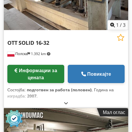
1
/
3
OTT
SOLID 16-32
Полска
1.392 km
Информации за
Повикајте
цената
Состојба:
подготвен за работа (половен)
, Година на
изградба:
2007
,
Мал оглас