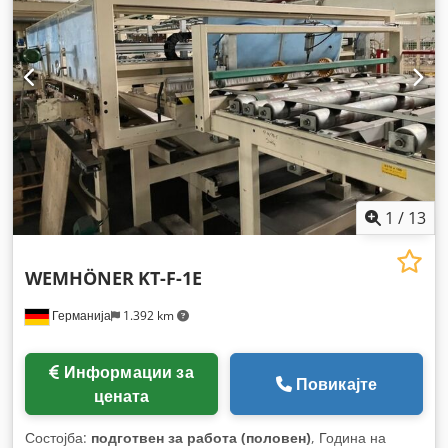
1
/
13
WEMHÖNER
KT-F-1E
Германија
1.392 km
Информации за
Повикајте
цената
Состојба:
подготвен за работа (половен)
, Година на