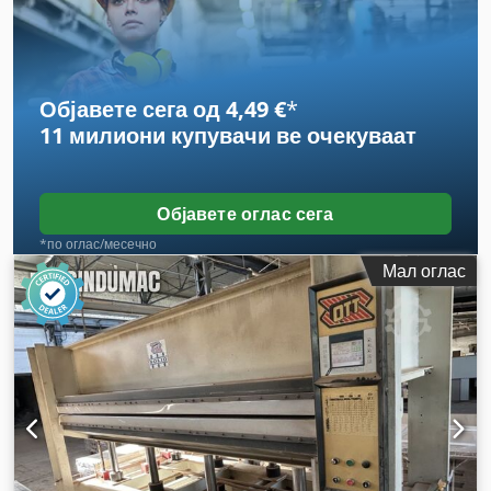
Објавете сега од 4,49 €
*
11 милиони купувачи
ве очекуваат
Објавете оглас сега
*по оглас/месечно
Мал оглас