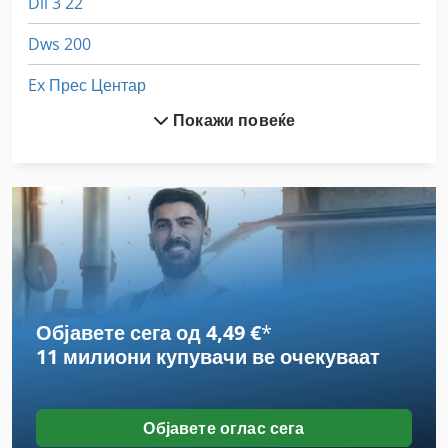
Dil 3 22
Dws 200
Ex Прес Центар
Покажи повеќе
Fngj 20
Fss 315
Gastl Rg 200
Hsc 20 Linear
Laimet 120
Објавете сега од 4,49 €
*
Meh 5 2 1 8 B
11 милиони купувачи
ве очекуваат
Prestotig 250
Stavostroj Vp 200
Објавете оглас сега