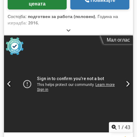
Повикајте
цената
Состојба:
подготвен за работа (половен)
, Година на
изградба:
2016
,
Мал оглас
1
/
43