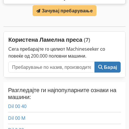
Зачувај пребарување
Користена Ламелна преса
(7)
Сега пребарајте го целиот Machineseeker со
повеќе од 200.000 половни машини.
Барај
Разгледајте ги најпопуларните ознаки на
машини:
Dil 00 40
Dil 00 M