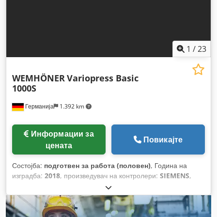
1
/
23
WEMHÖNER
Variopress Basic
1000S
Германија
1.392 km
Информации за
Повикајте
цената
Состојба:
подготвен за работа (половен)
, Година на
изградба:
2018
, произведувач на контролери:
SIEMENS
,
модел на контролер:
SIMATIC HMI
,