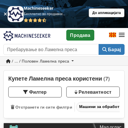
Machineseeker
До апликацијата
Бесплатно во продавница
Продава
Барај
/ ... / Половен Ламелна преса
Купете Ламелна преса користени
(7)
Филтер
Релевантност
Машини за обработка н
Отстранете ги сите филтри
Мал оглас