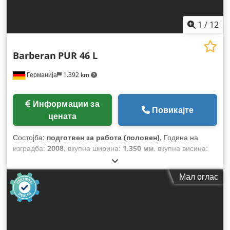
1
/
12
Barberan
PUR 46 L
Германија
1.392 km
Информации за
Повикајте
цената
Состојба:
подготвен за работа (половен)
, Година на
изградба:
2008
, вкупна ширина:
1.350 мм
, вкупна висина:
2.100 мм
, вкупна тежина:
2.200 кг
, максимална должина на
производот:
7.000 мм
,
Мал оглас