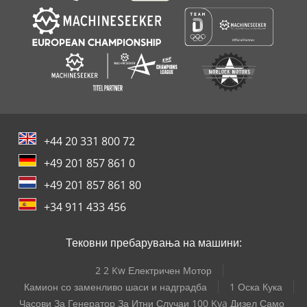
+44 20 331 800 72
+49 201 857 861 0
+49 201 857 861 80
+34 911 433 456
Тековни пребарувања на машини:
2 2 Kw Електричен Мотор
Камион со заменливо шаси и надградба
1 Оска Кука
Часови За Генератор За Итни Случаи 100 Kva Дизел Само