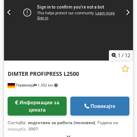
1
/
12
DIMTER
PROFIPRESS L2500
Германија
1.392 km
Информации за
Повикајте
цената
Состојба:
подготвен за работа (половен)
, Година на
изградба:
2007
,