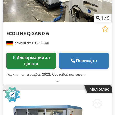
1
/
5
ECOLINE
Q-SAND 6
Германија
1.369 km
Информации за
Повикајте
цената
Година на изградба:
2022
, Состојба:
половен
,
Мал оглас