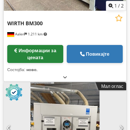
1
/
2
WIRTH
BM300
Aalen
1.211 km
Информации за
Повикајте
цената
Состојба:
ново
,
Мал оглас