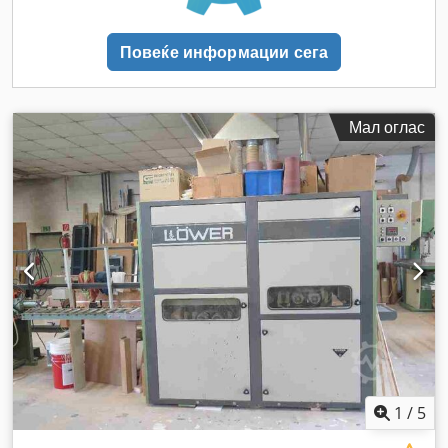
Повеќе информации сега
Мал оглас
1
/
5