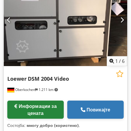
1
/
6
Loewer
DSM 2004 Video
Oberkochen
1.211 km
Информации за
Повикајте
цената
Состојба:
многу добро (користено)
,