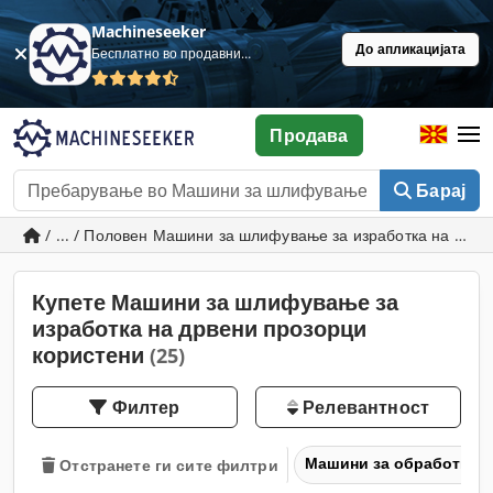
Machineseeker
До апликацијата
Бесплатно во продавница
Продава
Барај
/ ... / Половен Машини за шлифување за изработка на дрв
Купете Машини за шлифување за
изработка на дрвени прозорци
користени
(25)
Филтер
Релевантност
Машини за обработка н
Отстранете ги сите филтри