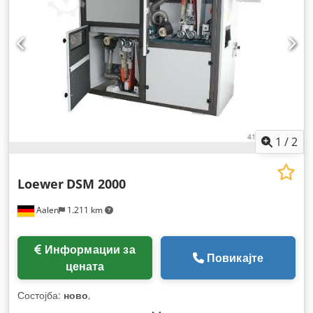
1
/
2
Loewer
DSM 2000
Aalen
1.211 km
Информации за
Повикајте
цената
Состојба:
ново
,