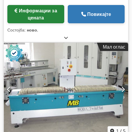
Информации за
Повикајте
цената
Состојба:
ново
,
Мал оглас
1
/
5