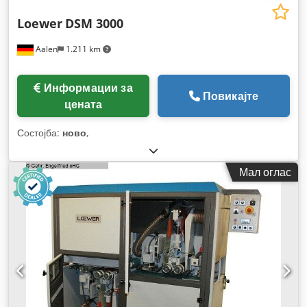
Loewer
DSM 3000
Aalen
1.211 km
Информации за
Повикајте
цената
Состојба:
ново
,
Мал оглас