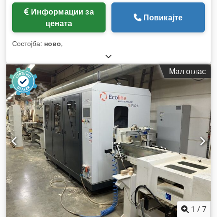
Информации за
Повикајте
цената
Состојба:
ново
,
Мал оглас
1
/
7