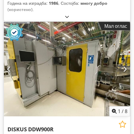
Година на изградба:
1986
, Состојба:
многу добро
(користено)
,
Мал оглас
1
/
8
DISKUS
DDW900R