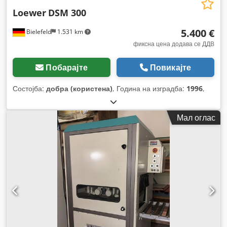
Loewer
DSM 300
5.400 €
Bielefeld
1.531 km
фиксна цена додава се ДДВ
Побарајте
Повикајте
Состојба:
добра (користена)
, Година на изградба:
1996
,
Мал оглас