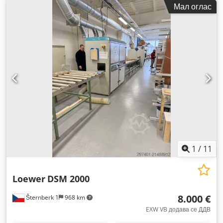
Мал оглас
1
/
11
Loewer
DSM 2000
8.000 €
Šternberk 1
968 km
EXW VB додава се ДДВ