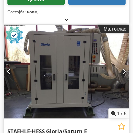
Состојба:
ново
,
Мал оглас
1
/
6
STAEHLE-HESS
Gloria/Saturn E