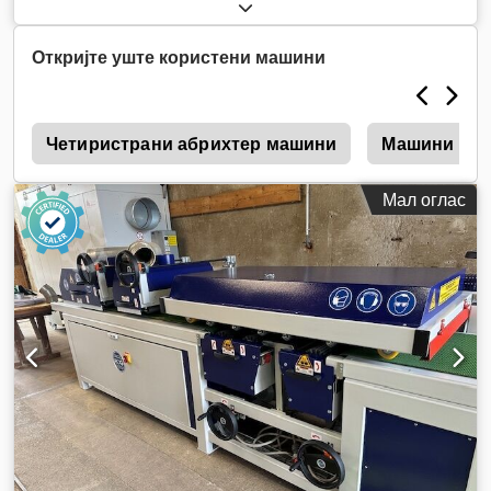
Откријте уште користени машини
r
Четиристрани абрихтер машини
Машини за 
Мал оглас