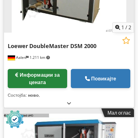
1
/
2
Loewer
DoubleMaster DSM 2000
Aalen
1.211 km
Информации за
Повикајте
цената
Состојба:
ново
,
Мал оглас