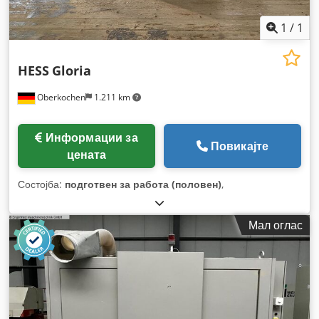
1
/
1
HESS
Gloria
Oberkochen
1.211 km
Информации за
Повикајте
цената
Состојба:
подготвен за работа (половен)
,
Мал оглас