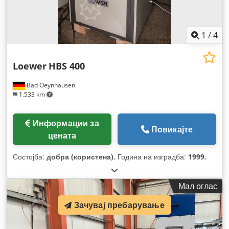
1
/
4
Loewer
HBS 400
Bad Oeynhausen
1.533 km
Информации за
Повикајте
цената
Состојба:
добра (користена)
, Година на изградба:
1999
,
Мал оглас
Зачувај пребарување