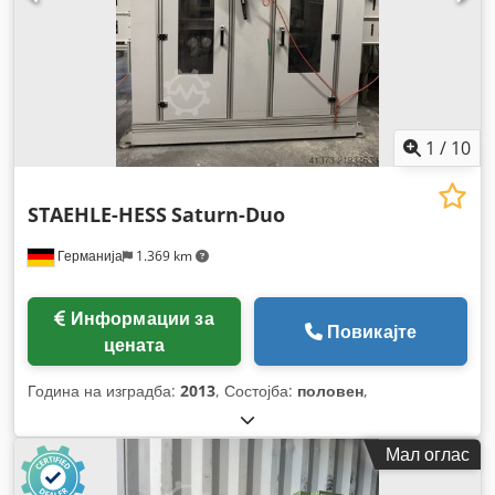
1
/
10
STAEHLE-HESS
Saturn-Duo
Германија
1.369 km
Информации за
Повикајте
цената
Година на изградба:
2013
, Состојба:
половен
,
Мал оглас