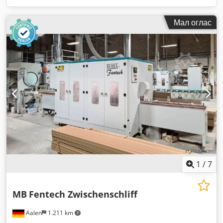
Мал оглас
1
/
7
MB
Fentech Zwischenschliff
Aalen
1.211 km