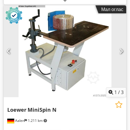
Мал оглас
1
/
3
Loewer
MiniSpin N
Aalen
1.211 km