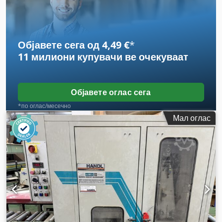
Објавете сега од 4,49 €
*
11 милиони купувачи
ве очекуваат
Објавете оглас сега
*по оглас/месечно
Мал оглас