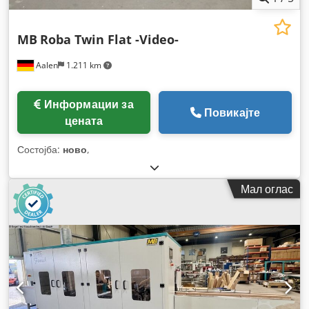
MB
Roba Twin Flat -Video-
Aalen
1.211 km
Информации за
Повикајте
цената
Состојба:
ново
,
Мал оглас