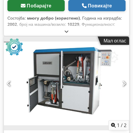
Побарајте
Повикајте
Состојба:
многу добро (користено)
, Година на изградба:
2002
, број на машина/возило:
10229
, Функционалност:
целосно функционален
, работни часови:
25.000 h
, моќ:
13 kW (17,68 коњски сили)
, влезен напон:
400 V
, влезен
Мал оглас
струја:
32 A
, влезна фреквенција:
50 Hz
, тип на влезен
струја:
трифазен
, ширина на лентата за брусење:
200 мм
,
должина на шлифовачката лента:
1.800 мм
, висина на
шлифување:
190 мм
, тип на прилагодување на висина:
електричен
, тип на активирање:
електричен
, вкупна
висина:
1.890 мм
, вкупна должина:
2.070 мм
, вкупна
ширина:
1.020 мм
, вкупна тежина:
1.500 кг
, Опрема:
Ознака CE, документација / прирачник
,
1
/
2