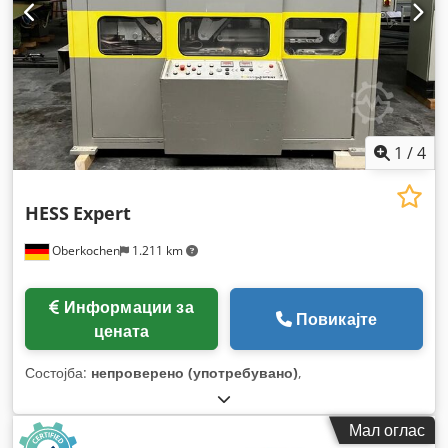
1
/
4
HESS
Expert
Oberkochen
1.211 km
Информации за
Повикајте
цената
Состојба:
непроверено (употребувано)
,
Мал оглас