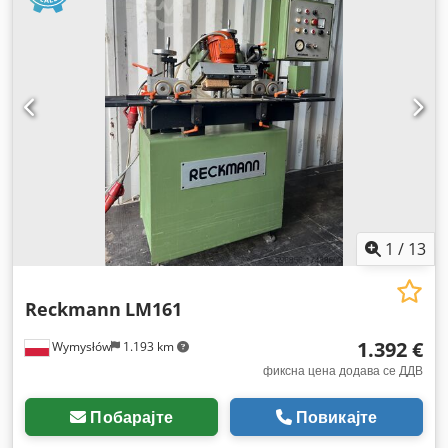
1
/
13
Reckmann
LM161
1.392 €
Wymysłów
1.193 km
фиксна цена додава се ДДВ
Побарајте
Повикајте