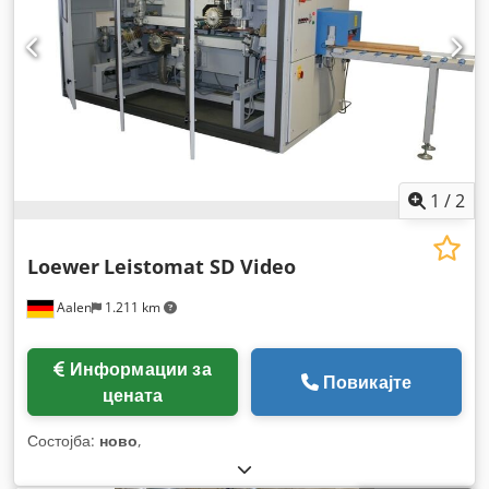
1
/
2
Loewer
Leistomat SD Video
Aalen
1.211 km
Информации за
Повикајте
цената
Состојба:
ново
,