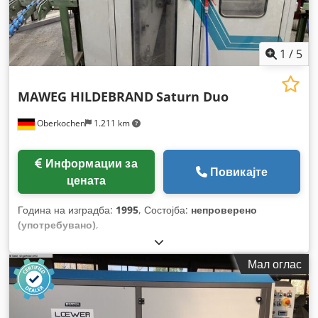
1
/
5
MAWEG HILDEBRAND
Saturn Duo
Oberkochen
1.211 km
Информации за
Повикајте
цената
Година на изградба:
1995
, Состојба:
непроверено
(употребувано)
,
Мал оглас