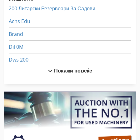
200 Литарски Резервоари За Садови
Achs Edu
Brand
Dil 0M
Dws 200
Покажи повеќе
Ex Прес Центар
German
Gkt 60
Hl
Hsc 20 Linear
International 433