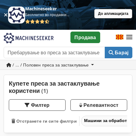
Machineseeker
До апликацијата
Бесплатно во продавница
Продава
Барај
/ ... / Половен преса за застаклување
Купете преса за застаклување
користени
(1)
Филтер
Релевантност
Машини за обработка н
Отстранете ги сите филтри