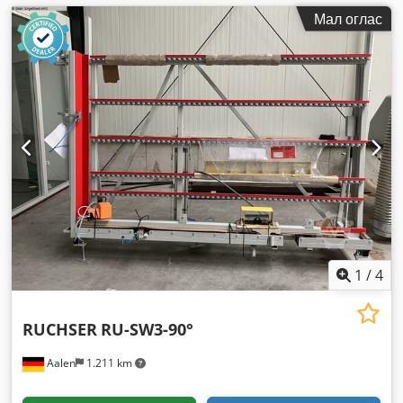
Мал оглас
1
/
4
RUCHSER
RU-SW3-90°
Aalen
1.211 km