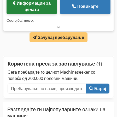
Информации за
Повикајте
цената
Состојба:
ново
,
Зачувај пребарување
Користена преса за застаклување
(1)
Сега пребарајте го целиот Machineseeker со
повеќе од 200.000 половни машини.
Барај
Разгледајте ги најпопуларните ознаки на
машини: