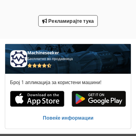
Пријавете Се
Рекламирајте тука
Северна Клима Сала За Греење
Статистика На Ent
Machineseeker
Бесплатно во продавница
Број 1 апликација за користени машини!
Повеќе информации