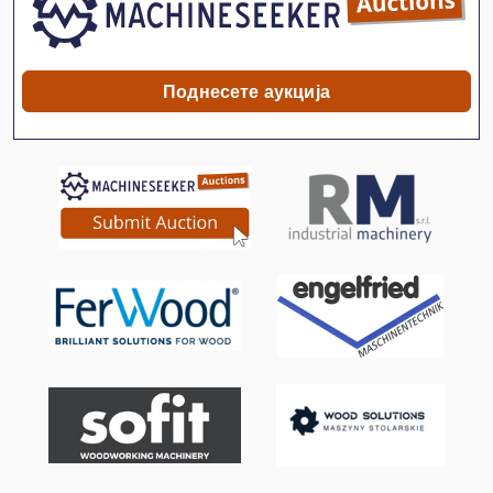
International 434
Kotz Und Soehne
Поднесете аукција
Prestotig 250
Stavostroj Vp 200
Susemihl Gmbh Maschinenfabrik
Tur 560
Zett Хаос Технологија Gmbh
Брајан Беккум Месо Бас 315
Вклучување Господар Профит 2
Водич И Совети До Точење Од 500 Мм Вретено
Лим-Свиткување Машини