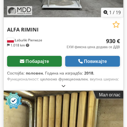
1
/
19
ALFA RIMINI
930 €
Łabuńki Pierwsze
1.018 km
EXW фиксна цена додава се ДДВ
Побарајте
Повикајте
Состојба:
половен
, Година на изградба:
2018
,
Функционалност:
целосно функционален
, вкупна ширина:
70 мм
, тип на влезен струја:
трифазен
, вкупна должина:
170 мм
, вкупна висина:
258 мм
, вкупна тежина:
90 кг
,
Мал оглас
волуменски проток:
3.000 m³/ч
,