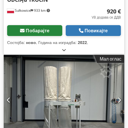
920 €
Sułkowice
933 km
VB додава се ДДВ
Побарајте
Повикајте
Состојба:
ново
, Година на изградба:
2022
,
Мал оглас