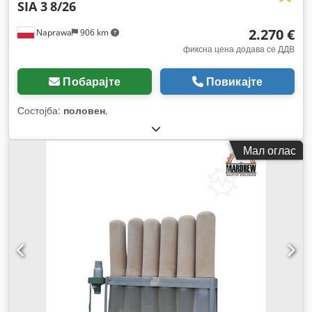
SIA 3
8/26
2.270 €
Naprawa
906 km
фиксна цена додава се ДДВ
Побарајте
Повикајте
Состојба:
половен
,
Мал оглас