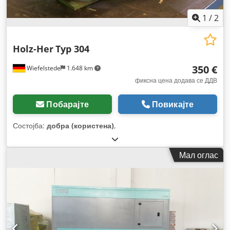
1
/
2
Holz-Her
Typ 304
350 €
Wiefelstede
1.648 km
фиксна цена додава се ДДВ
Побарајте
Повикајте
Состојба:
добра (користена)
,
Мал оглас