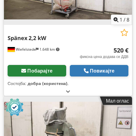
1
/
8
Spänex
2,2 kW
520 €
Wiefelstede
1.648 km
фиксна цена додава се ДДВ
Побарајте
Повикајте
Состојба:
добра (користена)
,
Мал оглас