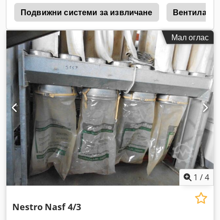
g
Подвижни системи за извличане
Вентилато
Мал оглас
1
/
4
Nestro
Nasf 4/3