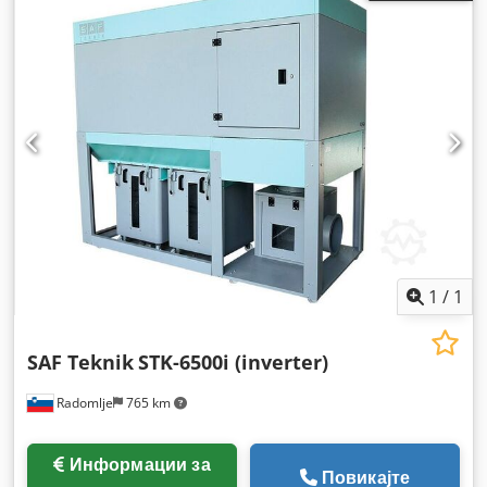
1
/
1
SAF Teknik
STK-6500i (inverter)
Radomlje
765 km
Информации за
Повикајте