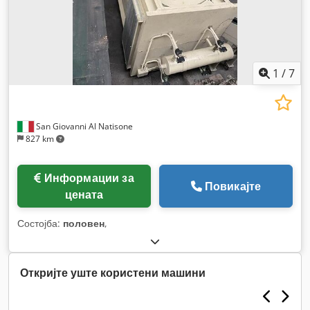
1
/
7
San Giovanni Al Natisone
827 km
Информации за
Повикајте
цената
Состојба:
половен
,
Откријте уште користени машини