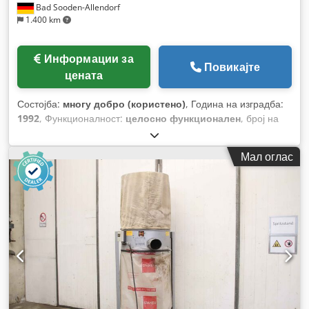
Bad Sooden-Allendorf
1.400 km
Информации за
Повикајте
цената
Состојба:
многу добро (користено)
, Година на изградба:
1992
, Функционалност:
целосно функционален
, број на
машина/возило:
50984
,
Мал оглас