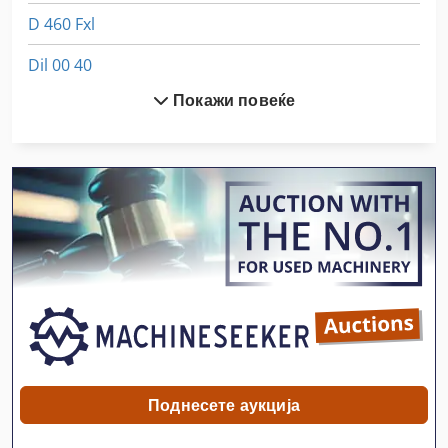
D 460 Fxl
Dil 00 40
Покажи повеќе
Dil 00 M
Dws 200
Ex Прес Центар
Fngj 20
Frm D Midi
German
Hsc 20 Linear
Idx 23
Поднесете аукција
International 433