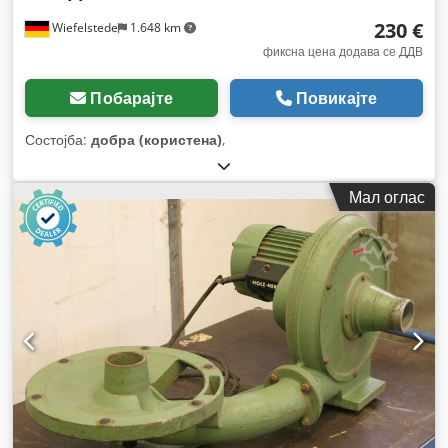
230 €
Wiefelstede
1.648 km
фиксна цена додава се ДДВ
Побарајте
Повикајте
Состојба:
добра (користена)
,
Мал оглас