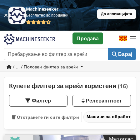
Machineseeker
До апликацијата
Бесплатно во продавница
Продава
Барај
/ ... / Половен филтер за вреќи
Купете филтер за вреќи користени
(16)
Филтер
Релевантност
Машини за обработка н
Отстранете ги сите филтри
Мал оглас