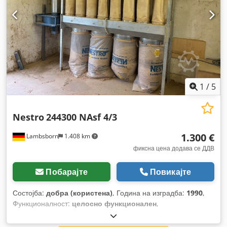
1
/
5
Nestro
244300 NAsf 4/3
1.300 €
Lambsborn
1.408 km
фиксна цена додава се ДДВ
Побарајте
Повикајте
Состојба:
добра (користена)
, Година на изградба:
1990
,
Функционалност:
целосно функционален
,