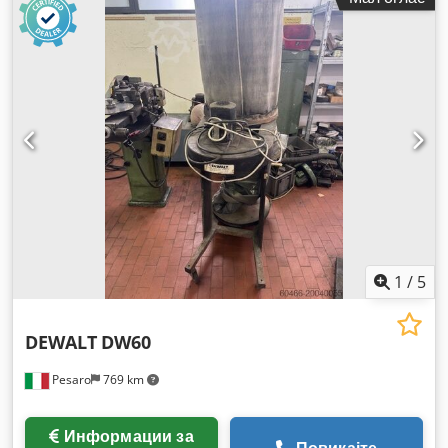
1
/
5
DEWALT
DW60
Pesaro
769 km
Информации за