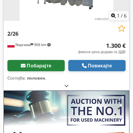
1
/
6
2/26
1.300 €
Naprawa
906 km
фиксна цена додава се ДДВ
Побарајте
Повикајте
Состојба:
половен
,