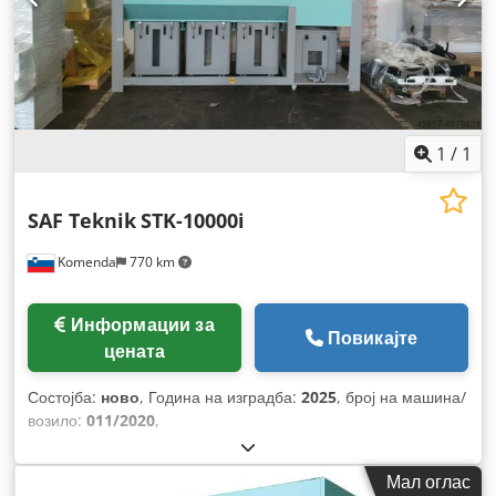
1
/
1
SAF Teknik
STK-10000i
Komenda
770 km
Информации за
Повикајте
цената
Состојба:
ново
, Година на изградба:
2025
, број на машина/
возило:
011/2020
,
Мал оглас