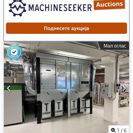
Поднесете аукција
Мал оглас
1
/
6