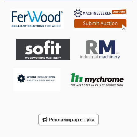
International 434
Meh 5 2 1 8 B
Sfw
Stavostroj Vp 200
Tur 560
Вклучување Господар Профит 2
Лим-Свиткување Машини
Систем За Филтрирање На Прав
Тк Градите
Рекламирајте тука
Филтер За Емулзија На Магла
Филтер За Свеќи