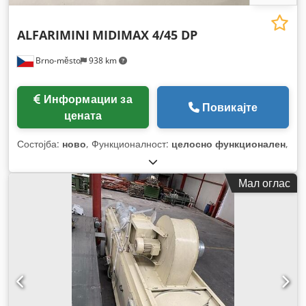
ALFARIMINI
MIDIMAX 4/45 DP
Brno-město
938 km
Информации за
Повикајте
цената
Состојба:
ново
, Функционалност:
целосно функционален
,
Мал оглас