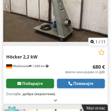
1
/
11
Höcker
2,2 kW
680 €
Wiefelstede
1.648 km
фиксна цена додава се ДДВ
Побарајте
Повикајте
Состојба:
добра (користена)
,
Мал оглас