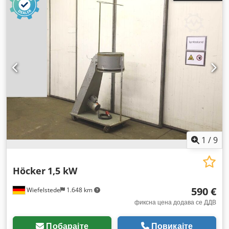
1
/
9
Höcker
1,5 kW
590 €
Wiefelstede
1.648 km
фиксна цена додава се ДДВ
Побарајте
Повикајте