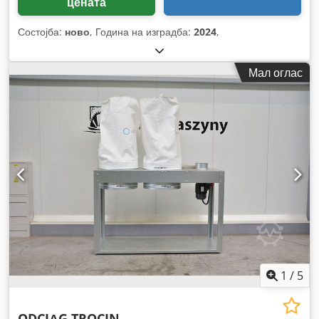
цената
Состојба:
ново
, Година на изградба:
2024
,
Мал оглас
1
/
5
ODCIĄG TROCIN