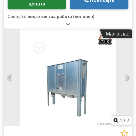
Повикајте
цената
Состојба:
подготвен за работа (половен)
,
Мал оглас
1
/
7