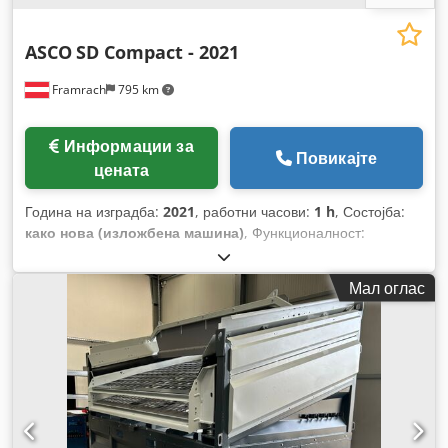
ASCO
SD Compact - 2021
Framrach
795 km
Информации за
Повикајте
цената
Година на изградба:
2021
, работни часови:
1 h
, Состојба:
како нова (изложбена машина)
, Функционалност:
целосно функционален
, моќ:
5,5 kW (7,48 коњски сили)
,
вкупна тежина:
1.500 кг
, вкупна должина:
3.340 мм
, вкупна
Мал оглас
ширина:
2.360 мм
, вкупна висина:
2.925 мм
, влезен напон:
400 V
, Опрема:
Достапна табличка со податоци,
документација / прирачник, итно стопирање
,