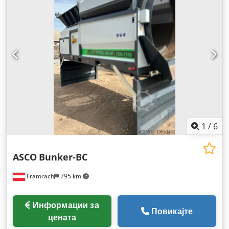
документација / прирачник, итно стопирање
,
1
/
6
ASCO
Bunker-BC
Framrach
795 km
Информации за
Повикајте
цената