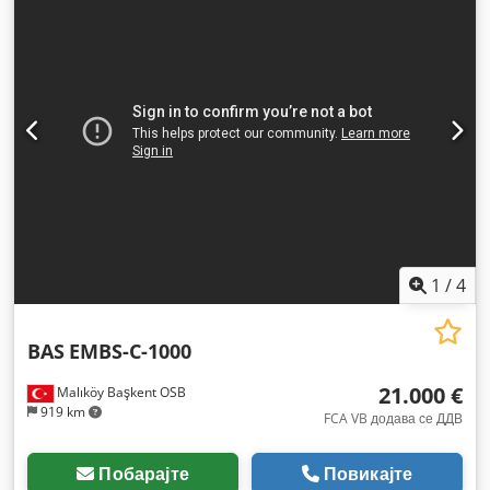
1
/
4
BAS
EMBS-C-1000
21.000 €
Malıköy Başkent OSB
919 km
FCA VB додава се ДДВ
Побарајте
Повикајте