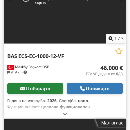
1
/
3
BAS
ECS-EC-1000-12-VF
46.000 €
Malıköy Başkent OSB
919 km
FCA VB додава се ДДВ
Побарајте
Повикајте
Година на изградба:
2026
, Состојба:
ново
,
Функционалност:
целосно функционален
,
Мал оглас