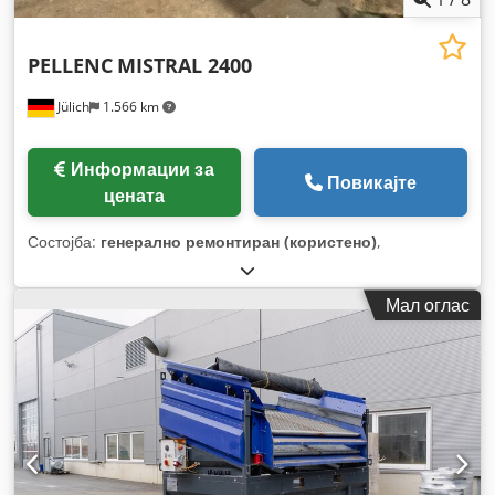
PELLENC
MISTRAL 2400
Jülich
1.566 km
Информации за
Повикајте
цената
Состојба:
генерално ремонтиран (користено)
,
Мал оглас