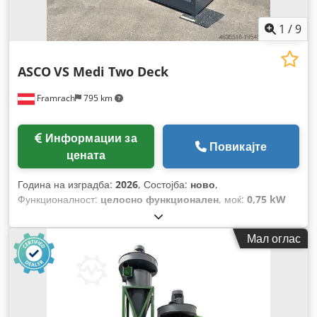
1
/
9
ASCO
VS Medi Two Deck
Framrach
795 km
Информации за
Повикајте
цената
Година на изградба:
2026
, Состојба:
ново
,
Функционалност:
целосно функционален
, моќ:
0,75 kW
(1,02 коњски сили)
, вкупна тежина:
1.240 кг
, вкупна
должина:
1.560 мм
, вкупна ширина:
2.540 мм
, вкупна
Мал оглас
висина:
2.490 мм
, висина на просторот за товарење:
2.130
мм
, влезен напон:
400 V
, Опрема:
Достапна табличка со
податоци, документација / прирачник, итно стопирање
,