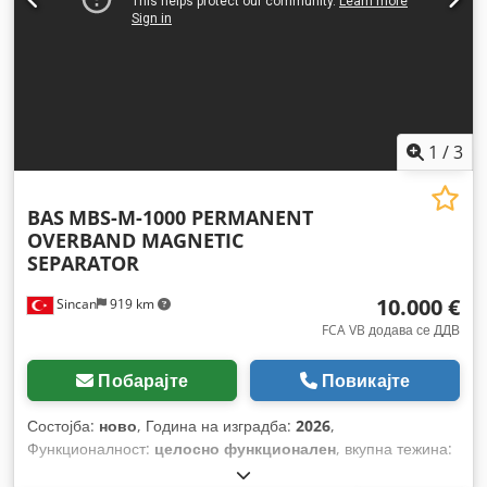
1
/
3
BAS
MBS-M-1000 PERMANENT
OVERBAND MAGNETIC
SEPARATOR
10.000 €
Sincan
919 km
FCA VB додава се ДДВ
Побарајте
Повикајте
Состојба:
ново
, Година на изградба:
2026
,
Функционалност:
целосно функционален
, вкупна тежина:
2.000 кг
, моќ:
2,2 kW (2,99 коњски сили)
,