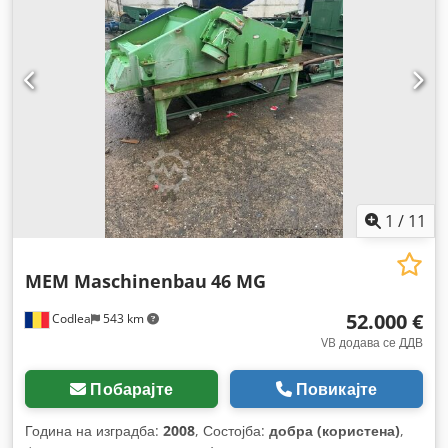
1
/
11
MEM Maschinenbau
46 MG
52.000 €
Codlea
543 km
VB додава се ДДВ
Побарајте
Повикајте
Година на изградба:
2008
, Состојба:
добра (користена)
,