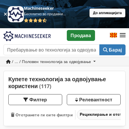
Machineseeker
До апликацијата
Бесплатно во продавница
Продава
Барај
/ ... / Половен технологија за одвојување
Купете технологија за одвојување
користени
(117)
Филтер
Релевантност
Рециклирање и отстра
Отстранете ги сите филтри