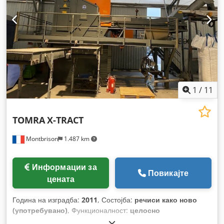
1
/
11
TOMRA
X-TRACT
Montbrison
1.487 km
Информации за
Повикајте
цената
Година на изградба:
2011
, Состојба:
речиси како ново
(употребувано)
, Функционалност:
целосно
функционален
,