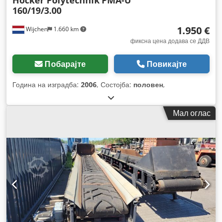
Höcker Polytechnik
PMA-U
160/19/3.00
1.950 €
Wijchen
1.660 km
фиксна цена додава се ДДВ
Побарајте
Повикајте
Година на изградба:
2006
, Состојба:
половен
,
Мал оглас