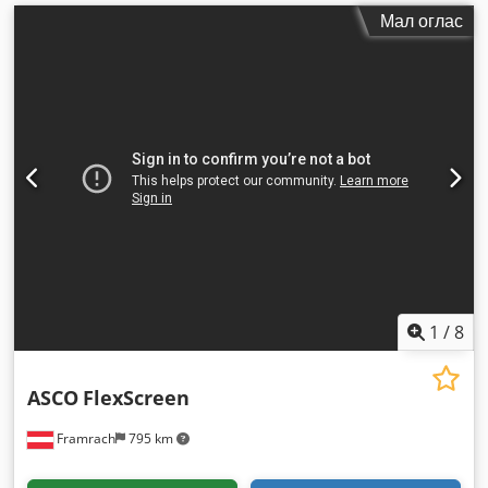
Мал оглас
1
/
8
ASCO
FlexScreen
Framrach
795 km