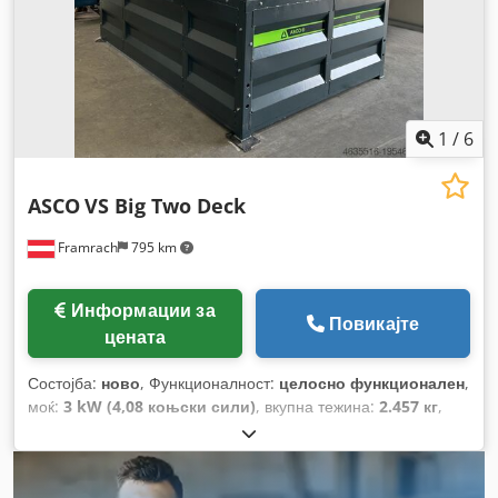
1
/
6
ASCO
VS Big Two Deck
Framrach
795 km
Информации за
Повикајте
цената
Состојба:
ново
, Функционалност:
целосно функционален
,
моќ:
3 kW (4,08 коњски сили)
, вкупна тежина:
2.457 кг
,
вкупна должина:
2.415 мм
, вкупна ширина:
3.623 мм
,
вкупна висина:
2.853 мм
, Година на изградба:
2026
, влезен
напон:
400 V
, Опрема:
Достапна табличка со податоци,