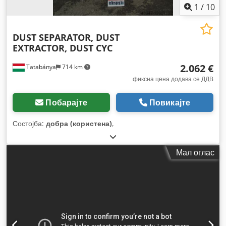
1
/
10
DUST SEPARATOR, DUST
EXTRACTOR, DUST CYC
2.062 €
Tatabánya
714 km
фиксна цена додава се ДДВ
Побарајте
Повикајте
Состојба:
добра (користена)
,
Мал оглас