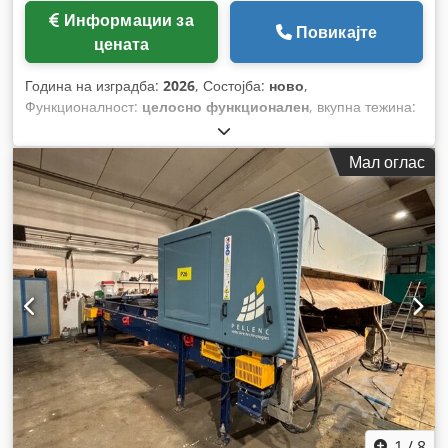
Информации за
Повикајте
цената
Година на изградба:
2026
, Состојба:
ново
,
Функционалност:
целосно функционален
, вкупна тежина:
167 кг
, вкупна должина:
1.400 мм
,
Мал оглас
1
/
8