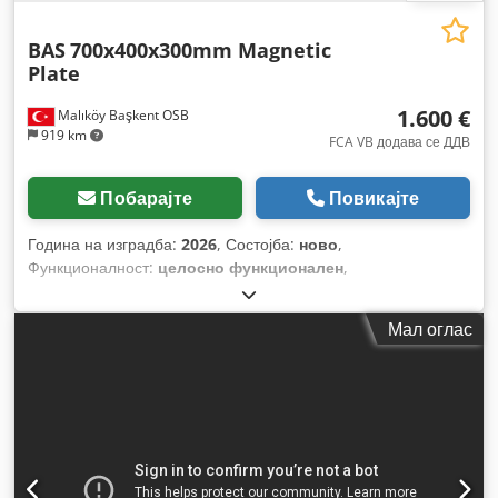
BAS
700x400x300mm Magnetic
Plate
1.600 €
Malıköy Başkent OSB
919 km
FCA VB додава се ДДВ
Побарајте
Повикајте
Година на изградба:
2026
, Состојба:
ново
,
Функционалност:
целосно функционален
,
Мал оглас