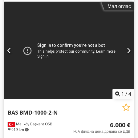
Мал оглас
1
/
4
BAS
BMD-1000-2-N
6.000 €
Malıköy Başkent OSB
919 km
FCA фиксна цена додава се ДДВ