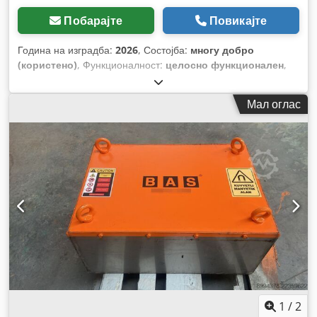
Побарајте
Повикајте
Година на изградба:
2026
, Состојба:
многу добро
(користено)
, Функционалност:
целосно функционален
,
Мал оглас
1
/
2