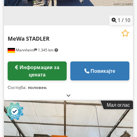
1
/
10
MeWa
STADLER
Mannheim
1.345 km
Информации за
Повикајте
цената
Состојба:
половен
,
Мал оглас