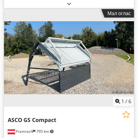
Мал оглас
1
/
6
ASCO
GS Compact
Framrach
795 km