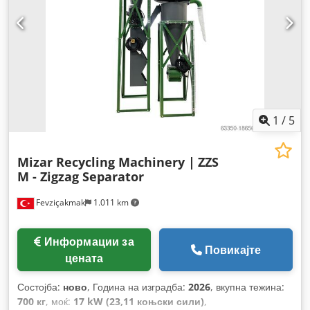
1
/
5
Mizar Recycling Machinery |
ZZS
M - Zigzag Separator
Fevziçakmak
1.011 km
Информации за
Повикајте
цената
Состојба:
ново
, Година на изградба:
2026
, вкупна тежина:
700 кг
, моќ:
17 kW (23,11 коњски сили)
,