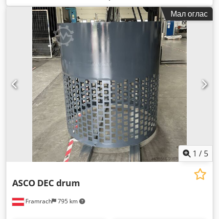
Мал оглас
1
/
5
ASCO
DEC drum
Framrach
795 km