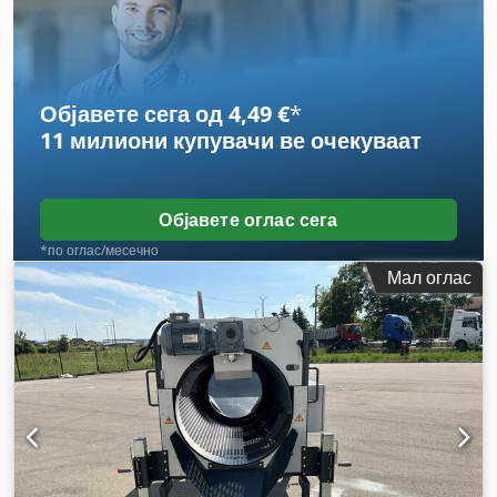
документација / прирачник, итно стопирање
,
Објавете сега од 4,49 €
*
11 милиони купувачи
ве очекуваат
Објавете оглас сега
*по оглас/месечно
Мал оглас