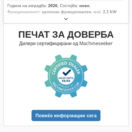
Година на изградба:
2026
, Состојба:
ново
,
Функционалност:
целосно функционален
, моќ:
2,2 kW
(2,99 коњски сили)
, вкупна тежина:
820 кг
, вкупна
должина:
2.560 мм
, вкупна ширина:
1.700 мм
, вкупна
висина:
1.820 мм
, влезен напон:
400 V
, Опрема:
Достапна
ПЕЧАТ ЗА ДОВЕРБА
табличка со податоци, документација / прирачник,
итно стопирање
,
Дилери сертифицирани од Machineseeker
Повеќе информации сега