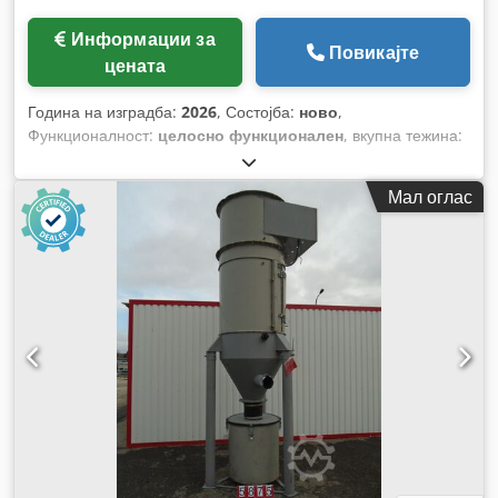
Информации за
Повикајте
цената
Година на изградба:
2026
, Состојба:
ново
,
Функционалност:
целосно функционален
, вкупна тежина:
1.120 кг
, вкупна должина:
2.850 мм
, вкупна ширина:
3.170
мм
, вкупна висина:
2.710 мм
,
Мал оглас