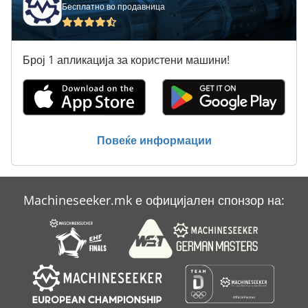
Бесплатно во продавница
Вклучување Господар Профит 2
Лим-Свиткување Машини
Број 1 апликација за користени машини!
Машина За Перење
Пријавете Се
Статистика На Ent
Повеќе информации
Тк Градите
Machineseeker.mk е официјален спонзор на: