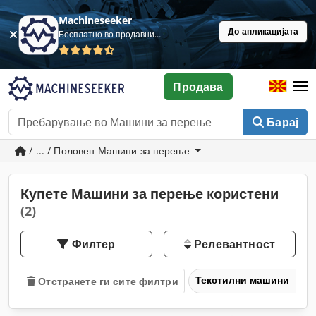
Machineseeker
До апликацијата
Бесплатно во продавница
Продава
Барај
/ ... / Половен Машини за перење
Купете Машини за перење користени
(2)
Филтер
Релевантност
Текстилни машини
Отстранете ги сите филтри