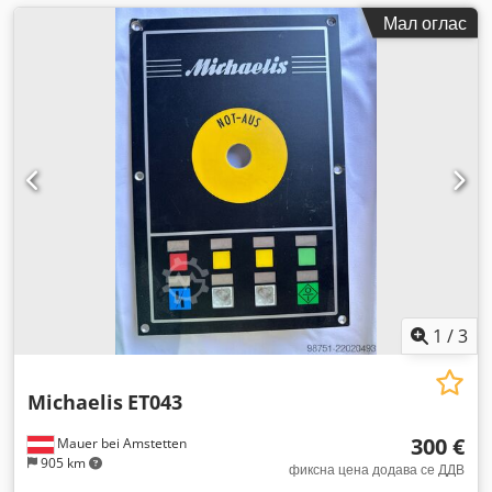
Мал оглас
1
/
3
Michaelis
ET043
300 €
Mauer bei Amstetten
905 km
фиксна цена додава се ДДВ