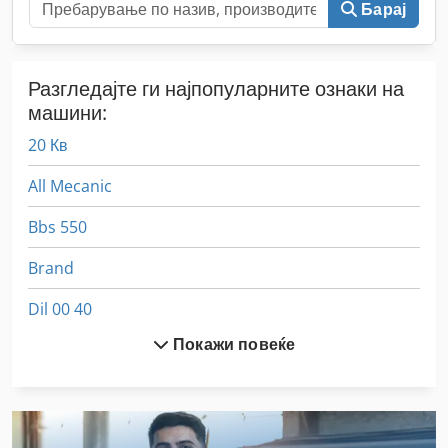
Барај
Разгледајте ги најпопуларните ознаки на
машини:
20 Кв
All Mecanic
Bbs 550
Brand
Dil 00 40
Покажи повеќе
Dil 00 M
Dws 200
Ex Прес Центар