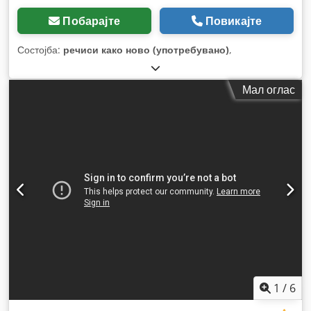
Побарајте
Повикајте
Состојба:
речиси како ново (употребувано)
,
Мал оглас
1
/
6