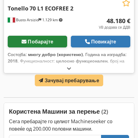
Tonello
70 L1 ECOFREE 2
48.180 €
Busto Arsizio
1.129 km
VB додава се ДДВ
Побарајте
Повикајте
Состојба:
многу добро (користено)
, Година на изградба:
2018
, Функционалност:
целосно функционален
, број на
машина/возило:
07758
,
Зачувај пребарување
Користена Машини за перење
(2)
Сега пребарајте го целиот Machineseeker со
повеќе од 200.000 половни машини.