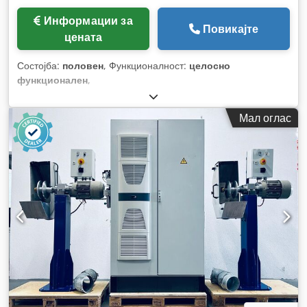
Информации за
Повикајте
цената
Состојба:
половен
, Функционалност:
целосно
функционален
,
Мал оглас