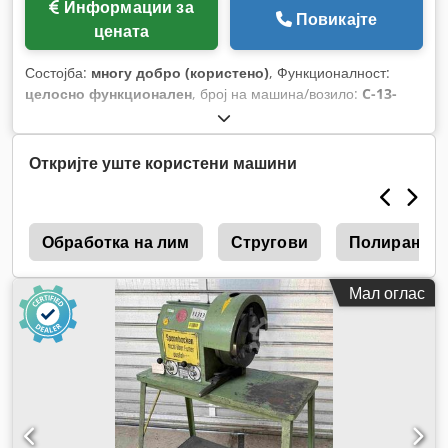
Информации за
Повикајте
цената
Состојба:
многу добро (користено)
, Функционалност:
целосно функционален
, број на машина/возило:
C-13-
309-02
, влезен напон:
400 V
, вкупна тежина:
900 кг
,
Откријте уште користени машини
s
Обработка на лим
Стругови
Полирање 
Мал оглас