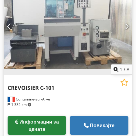
1
/
8
CREVOISIER
C-101
Contamine-sur-Arve
1.332 km
Информации за
Повикајте
цената