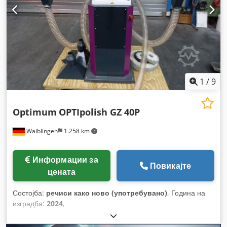
1
/
9
Optimum
OPTIpolish GZ 40P
Waiblingen
1.258 km
Информации за
Повикајте
цената
Состојба:
речиси како ново (употребувано)
, Година на
изградба:
2024
,