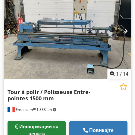
1
/
14
Tour à polir / Polisseuse
Entre-
pointes 1500 mm
Ensisheim
1.333 km
Информации за
Повикајте
цената