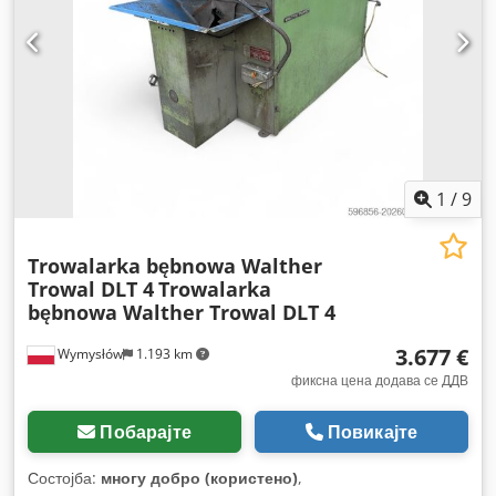
1
/
9
Trowalarka bębnowa Walther
Trowal DLT 4
Trowalarka
bębnowa Walther Trowal DLT 4
3.677 €
Wymysłów
1.193 km
фиксна цена додава се ДДВ
Побарајте
Повикајте
Состојба:
многу добро (користено)
,