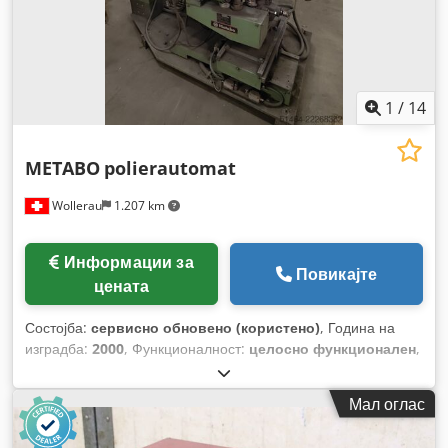
1
/
14
METABO
polierautomat
Wollerau
1.207 km
Информации за
Повикајте
цената
Состојба:
сервисно обновено (користено)
, Година на
изградба:
2000
, Функционалност:
целосно функционален
,
Мал оглас