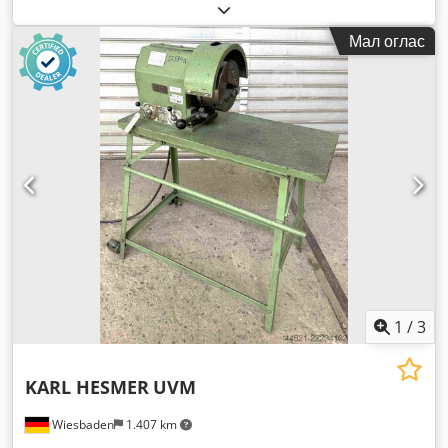
Мал оглас
1
/
3
KARL HESMER
UVM
Wiesbaden
1.407 km