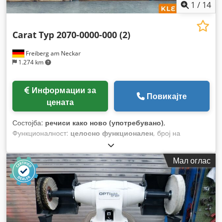
1
/
14
Carat
Typ 2070-0000-000 (2)
Freiberg am Neckar
1.274 km
Информации за
Повикајте
цената
Состојба:
речиси како ново (употребувано)
,
Функционалност:
целосно функционален
, број на
машина/возило:
C-13-309
, вкупна тежина:
900 кг
,
Мал оглас