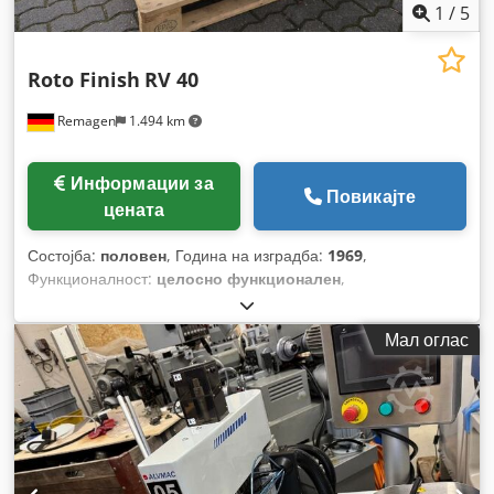
1
/
5
Roto Finish
RV 40
Remagen
1.494 km
Информации за
Повикајте
цената
Состојба:
половен
, Година на изградба:
1969
,
Функционалност:
целосно функционален
,
Мал оглас