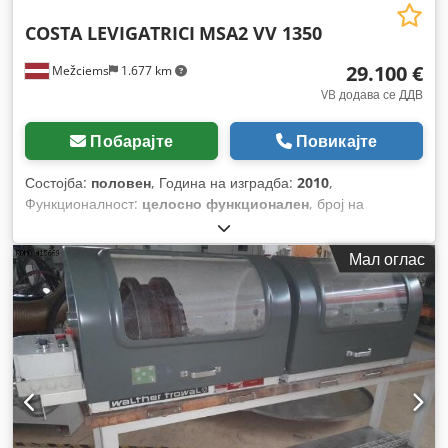
COSTA LEVIGATRICI
MSA2 VV 1350
29.100 €
Mežciems
1.677 km
VB додава се ДДВ
Побарајте
Повикајте
Состојба:
половен
, Година на изградба:
2010
,
Функционалност:
целосно функционален
, број на
машина/возило:
84659300
,
Мал оглас