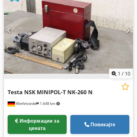
1
/
10
Testa NSK
MINIPOL-T NK-260 N
Wiefelstede
1.648 km
Информации за
Повикајте
цената