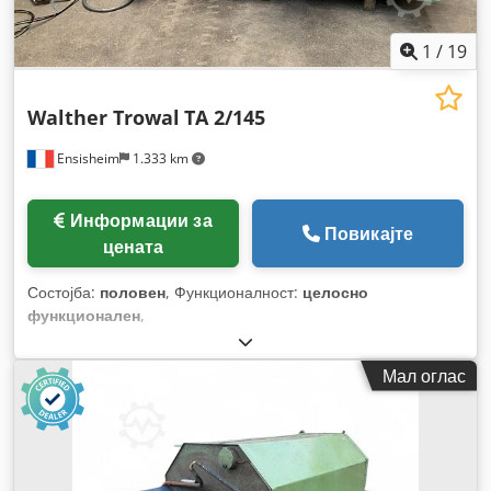
1
/
19
Walther Trowal
TA 2/145
Ensisheim
1.333 km
Информации за
Повикајте
цената
Состојба:
половен
, Функционалност:
целосно
функционален
,
Мал оглас