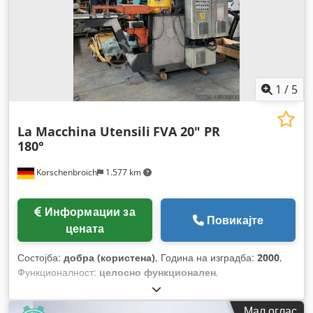
1
/
5
La Macchina Utensili
FVA 20" PR
180°
Korschenbroich
1.577 km
Информации за
Повикајте
цената
Состојба:
добра (користена)
, Година на изградба:
2000
,
Функционалност:
целосно функционален
,
Мал оглас