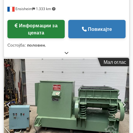
Ensisheim
1.333 km
Информации за
Повикајте
цената
Состојба:
половен
,
Мал оглас