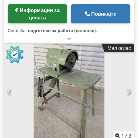
Информации за
Повикајте
цената
Состојба:
подготвен за работа (половен)
,
Мал оглас
1
/
3