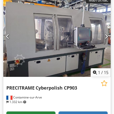
1
/
15
PRECITRAME
Cyberpolish CP903
Contamine-sur-Arve
1.332 km