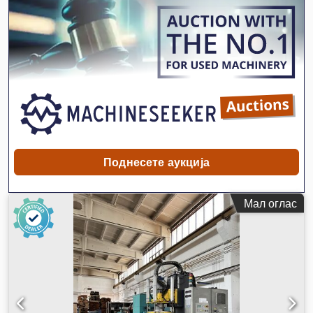
Поднесете аукција
Мал оглас