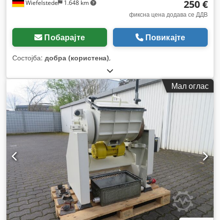
250 €
Wiefelstede
1.648 km
фиксна цена додава се ДДВ
Побарајте
Повикајте
Состојба:
добра (користена)
,
Мал оглас