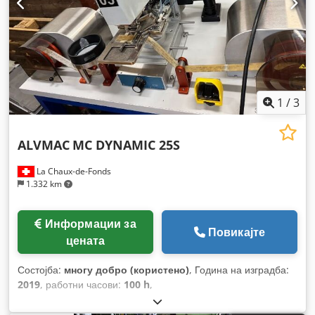
1
/
3
ALVMAC
MC DYNAMIC 25S
La Chaux-de-Fonds
1.332 km
Информации за
Повикајте
цената
Состојба:
многу добро (користено)
, Година на изградба:
2019
, работни часови:
100 h
,