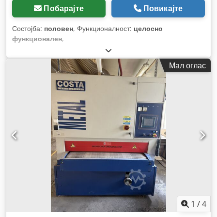
Побарајте
Повикајте
Состојба:
половен
, Функционалност:
целосно
функционален
,
Мал оглас
1
/
4