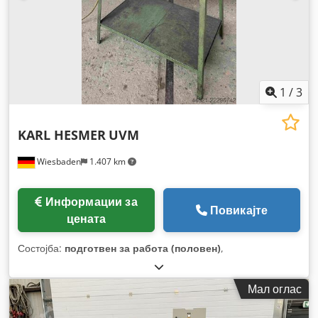
1
/
3
KARL HESMER
UVM
Wiesbaden
1.407 km
Информации за
Повикајте
цената
Состојба:
подготвен за работа (половен)
,
Мал оглас