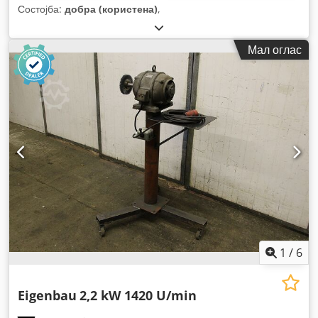
Состојба:
добра (користена)
,
Мал оглас
1
/
6
Eigenbau
2,2 kW 1420 U/min