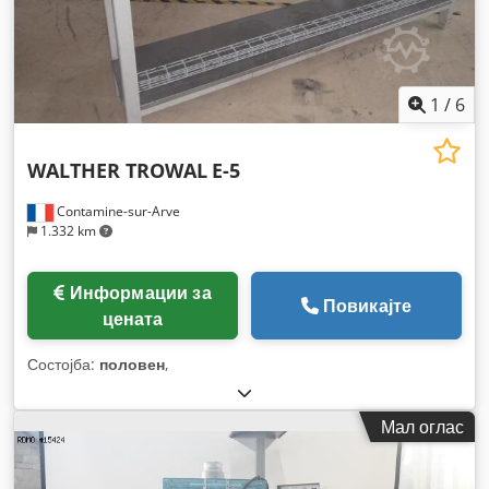
1
/
6
WALTHER TROWAL
E-5
Contamine-sur-Arve
1.332 km
Информации за
Повикајте
цената
Состојба:
половен
,
Мал оглас