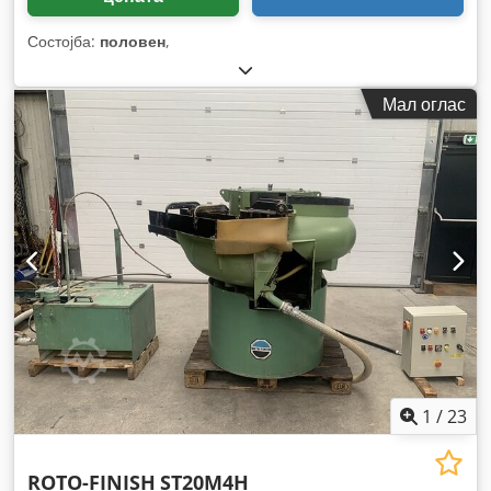
Состојба:
половен
,
Мал оглас
1
/
23
ROTO-FINISH
ST20M4H