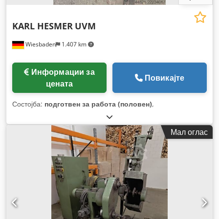
KARL HESMER
UVM
Wiesbaden
1.407 km
Информации за
Повикајте
цената
Состојба:
подготвен за работа (половен)
,
Мал оглас