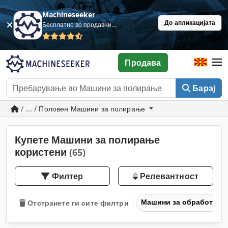
Machineseeker
До апликацијата
Бесплатно во продавница
Продава
Барај
/ ... / Половен Машини за полирање
Купете Машини за полирање
користени
(65)
Филтер
Релевантност
Машини за обработка н
Отстранете ги сите филтри