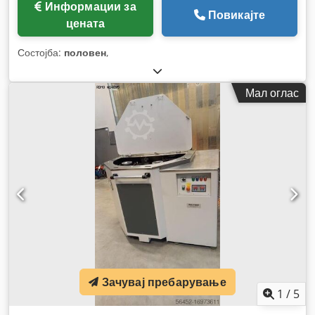
Информации за
Повикајте
цената
Состојба:
половен
,
Мал оглас
Зачувај пребарување
1
/
5