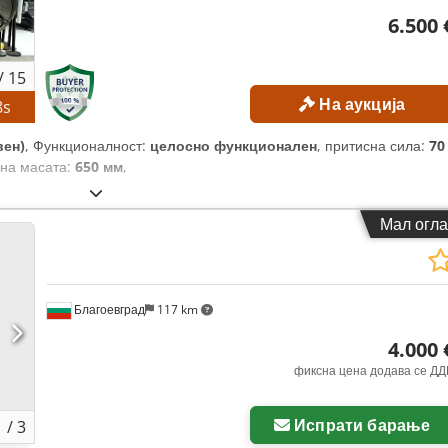
6.500 
/
15
На аукција
7
s
вен)
, Функционалност:
целосно функционален
, притисна сила:
70
 на масата:
650 мм
,
Мал огла
Благоевград
117 km
4.000 
фиксна цена додава се ДД
Испрати барање
1
/
3