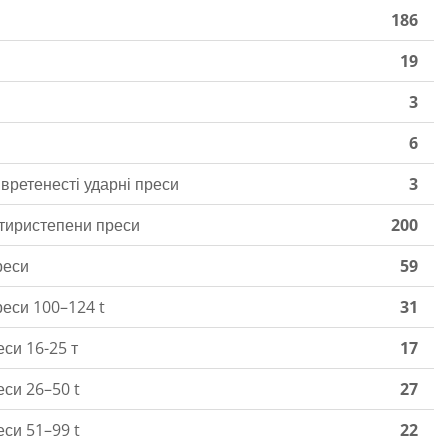
186
19
3
6
вретенесті ударні преси
3
тиристепени преси
200
реси
59
еси 100–124 t
31
си 16-25 т
17
си 26–50 t
27
си 51–99 t
22