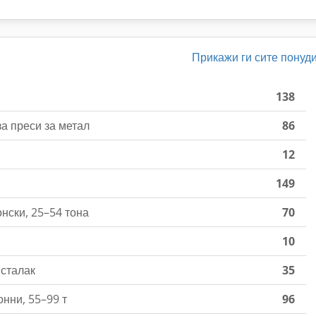
Прикажи ги сите понуд
138
а преси за метал
86
12
149
нски, 25–54 тона
70
10
 сталак
35
нни, 55–99 т
96