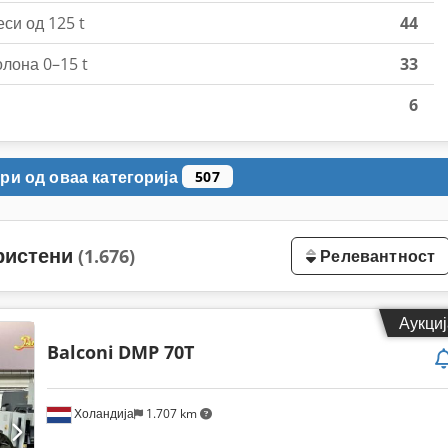
си од 125 t
44
лона 0–15 t
33
6
ри од оваа категорија
507
ористени
(1.676)
Релевантност
Аукциј
Balconi
DMP 70T
Холандија
1.707 km