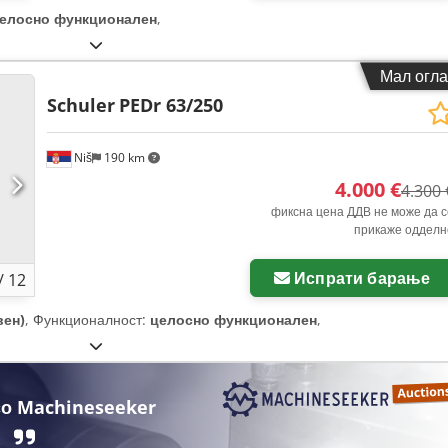
елосно функционален
,
Мал огла
Schuler
PEDr 63/250
Niš
190 km
4.000 €
4.300 
фиксна цена ДДВ не може да с
прикаже одделн
Испрати барање
/
12
вен)
, Функционалност:
целосно функционален
,
о Machineseeker
.