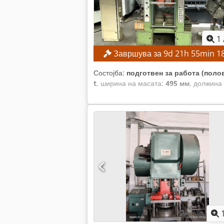
1
Завршува за
9
d
21
h
55
min
1
Состојба:
подготвен за работа (поло
t
, ширина на масата:
495 мм
, должина