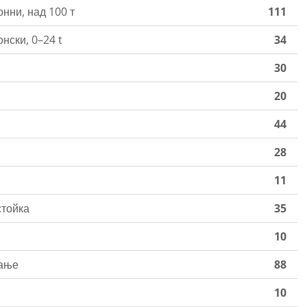
нни, над 100 т
111
нски, 0–24 t
34
30
20
44
28
11
стойка
35
10
кање
88
10