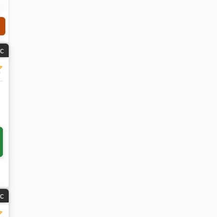
с
Побарајте повеќе
слики
с