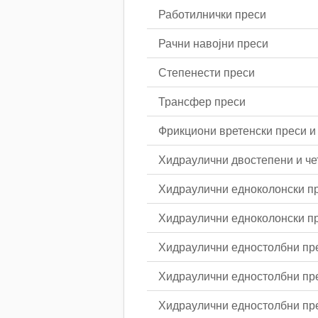
Работилнички преси
Рачни навојни преси
Степенести преси
Трансфер преси
Фрикциони вретенски преси и 
Хидраулични двостепени и че
Хидраулични едноколонски п
Хидраулични едноколонски пр
Хидраулични едностолбни пре
Хидраулични едностолбни пре
Хидраулични едностолбни пре