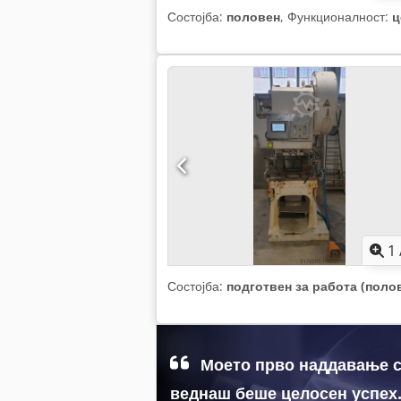
Состојба:
половен
, Функционалност:
ц
1
Состојба:
подготвен за работа (поло
Моето прво наддавање с
веднаш беше целосен успех