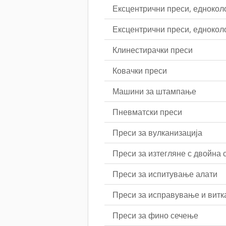
Ексцентрични преси, едноколо
Ексцентрични преси, едноколо
Клинестирачки преси
Ковачки преси
Машини за штампање
Пневматски преси
Преси за вулканизација
Преси за изтегляне с двойна 
Преси за испитување алати
Преси за исправување и вит
Преси за фино сечење