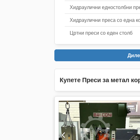
Хидраулични едностолбни пре
Хидраулични преса со една ко
Цртни преси со еден столб
Диле
Купете Преси за метал к