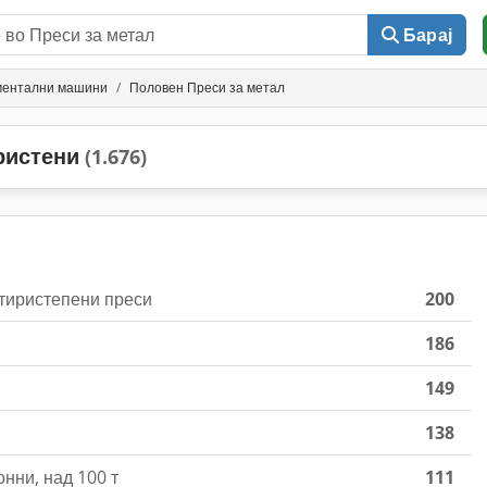
Барај
ументални машини
Половен Преси за метал
ористени
(1.676)
тиристепени преси
200
186
149
138
нни, над 100 т
111