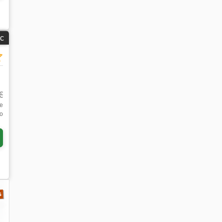
с
€
е
о