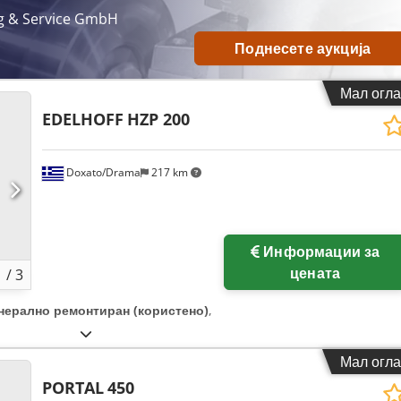
ng & Service GmbH
Поднесете аукција
Мал огла
EDELHOFF
HZP 200
Doxato/Drama
217 km
Информации за
цената
1
/
3
нерално ремонтиран (користено)
,
Мал огла
PORTAL
450