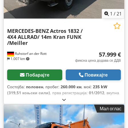
1
/
21
MERCEDES-BENZ
Actros 1832 /
4X4 ALLRAD/ 14m Kran FUNK
/Meiller
57.999 €
Ruhstorf an der Rott
1.007 km
фиксна цена додава се ДДВ
Побарајте
Повикајте
Состојба:
половен
, пробег:
260.000 км
, моќ:
235 kW
(319,51 коњски сили)
, прва регистрација:
01/2012
, вкупна
тежина:
18.000 кг
, тип на гориво:
дизел
, емисиона класа:
Еуро 5
, ширина на товарниот простор:
2.420 мм
, должина
Мал оглас
на товарниот простор:
4.200 мм
, висина на просторот за
товарење:
600 мм
, Опрема:
ABS, кран, погон на сите
тркала
,