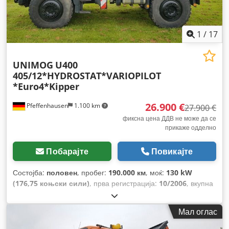
1
/
17
UNIMOG
U400
405/12*HYDROSTAT*VARIOPILOT
*Euro4*Kipper
26.900 €
Pfeffenhausen
1.100 km
27.900 €
фиксна цена ДДВ не може да се
прикаже одделно
Побарајте
Повикајте
Состојба:
половен
, пробег:
190.000 км
, моќ:
130 kW
(176,75 коњски сили)
, прва регистрација:
10/2006
, вкупна
тежина:
12.500 кг
, тип на гориво:
дизел
, боја:
портокалова
, тип на пренос:
автоматски
, емисиона
Мал оглас
класа:
Еуро 4
, Опрема:
ABS, електронска програма за
стабилност (ESP), заден лифт, клима уред, компресор,