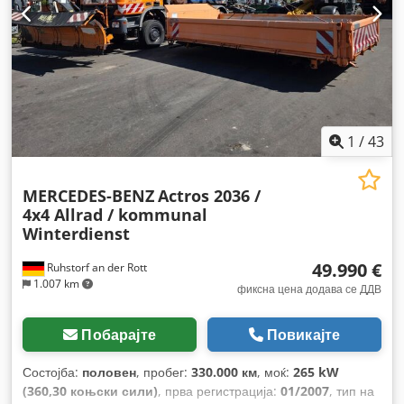
1
/
43
MERCEDES-BENZ
Actros 2036 /
4x4 Allrad / kommunal
Winterdienst
49.990 €
Ruhstorf an der Rott
1.007 km
фиксна цена додава се ДДВ
Побарајте
Повикајте
Состојба:
половен
, пробег:
330.000 км
, моќ:
265 kW
(360,30 коњски сили)
, прва регистрација:
01/2007
, тип на