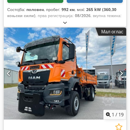
Состојба:
половен
, пробег:
992 км
, моќ:
265 kW (360,30
коњски сили)
, прва регистрација:
08/2026
, вкупна тежина:
18.000 кг
, тип на гориво:
дизел
, боја:
портокалова
,
конфигурација на оските:
2 оски
, следен преглед (TÜV):
Мал оглас
08/2027
, тип на пренос:
автоматски
, ширина на товарниот
простор:
2.450 мм
, должина на товарниот простор:
4.200
мм
, висина на просторот за товарење:
600 мм
, Година на
изградба:
2026
, Опрема:
ABS, грејач за паркирање,
електронска програма за стабилност (ESP), клима уред,
кран, погон на сите тркала
,
1
/
19