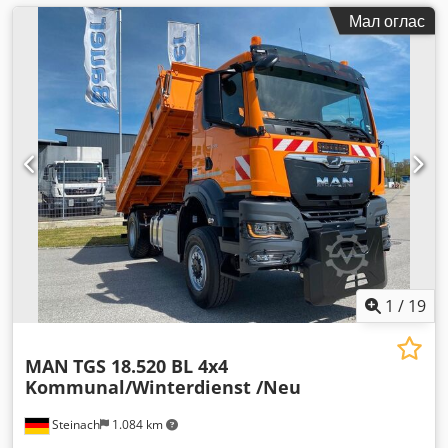
Мал оглас
1
/
19
MAN
TGS 18.520 BL 4x4
Kommunal/Winterdienst /Neu
Steinach
1.084 km