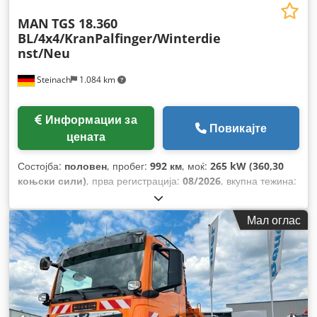
MAN
TGS 18.360
BL/4x4/KranPalfinger/Winterdie
nst/Neu
Steinach
1.084 km
Информации за
Повикајте
цената
Состојба:
половен
, пробег:
992 км
, моќ:
265 kW (360,30
коњски сили)
, прва регистрација:
08/2026
, вкупна тежина:
18.000 кг
, тип на гориво:
дизел
, боја:
портокалова
,
конфигурација на оските:
2 оски
, следен преглед (TÜV):
Мал оглас
08/2027
, тип на пренос:
автоматски
, ширина на товарниот
простор:
2.450 мм
, должина на товарниот простор:
4.200
мм
, висина на просторот за товарење:
600 мм
, Година на
изградба:
2026
, Опрема:
ABS, грејач за паркирање,
електронска програма за стабилност (ESP), клима уред,
кран, погон на сите тркала
,