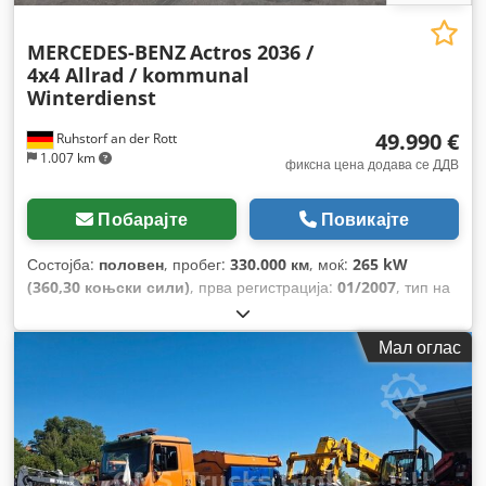
MERCEDES-BENZ
Actros 2036 /
4x4 Allrad / kommunal
Winterdienst
49.990 €
Ruhstorf an der Rott
1.007 km
фиксна цена додава се ДДВ
Побарајте
Повикајте
Состојба:
половен
, пробег:
330.000 км
, моќ:
265 kW
(360,30 коњски сили)
, прва регистрација:
01/2007
, тип на
гориво:
дизел
,
Мал оглас