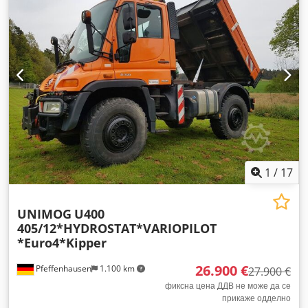
погон на сите тркала, филтер за сажење
,
1
/
17
UNIMOG
U400
405/12*HYDROSTAT*VARIOPILOT
*Euro4*Kipper
26.900 €
Pfeffenhausen
1.100 km
27.900 €
фиксна цена ДДВ не може да се
прикаже одделно