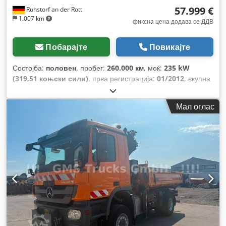
57.999 €
Ruhstorf an der Rott
1.007 km
фиксна цена додава се ДДВ
Побарајте
Повикајте
Состојба:
половен
, пробег:
260.000 км
, моќ:
235 kW
(319,51 коњски сили)
, прва регистрација:
01/2012
, вкупна
тежина:
18.000 кг
, тип на гориво:
дизел
, емисиона класа:
Еуро 5
, ширина на товарниот простор:
2.420 мм
, должина
Мал оглас
на товарниот простор:
4.200 мм
, висина на просторот за
товарење:
600 мм
, Опрема:
ABS, кран, погон на сите
тркала
,