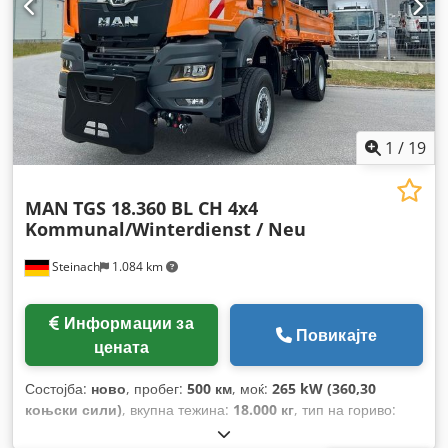
1
/
19
MAN
TGS 18.360 BL CH 4x4
Kommunal/Winterdienst / Neu
Steinach
1.084 km
Информации за
Повикајте
цената
Состојба:
ново
, пробег:
500 км
, моќ:
265 kW (360,30
коњски сили)
, вкупна тежина:
18.000 кг
, тип на гориво:
дизел
, боја:
портокалова
, конфигурација на оските:
2