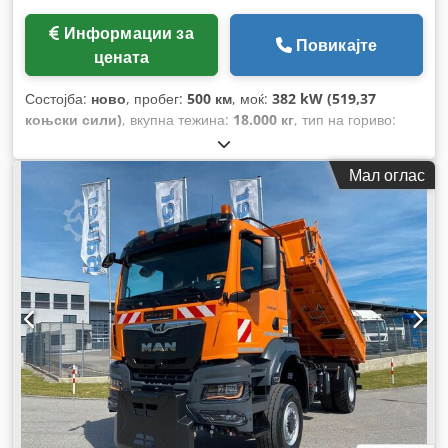
Информации за
Повикајте
цената
Состојба:
ново
, пробег:
500 км
, моќ:
382 kW (519,37
коњски сили)
, вкупна тежина:
18.000 кг
, тип на гориво:
дизел
, боја:
портокалова
, конфигурација на оските:
2
оски
, кочници:
ретардер
, тип на пренос:
автоматски
,
Мал оглас
ширина на товарниот простор:
2.420 мм
, должина на
товарниот простор:
4.800 мм
, висина на просторот за
товарење:
600 мм
, Опрема:
ABS, грејач за паркирање,
електронска програма за стабилност (ESP), клима уред,
погон на сите тркала
,