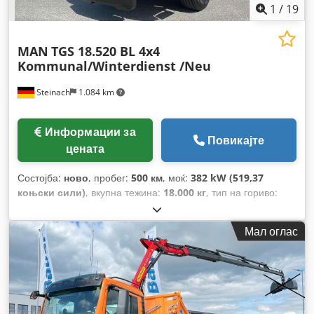
1
/
19
MAN
TGS 18.520 BL 4x4
Kommunal/Winterdienst /Neu
Steinach
1.084 km
Информации за
Повикајте
цената
Состојба:
ново
, пробег:
500 км
, моќ:
382 kW (519,37
коњски сили)
, вкупна тежина:
18.000 кг
, тип на гориво:
дизел
, боја:
портокалова
, конфигурација на оските:
2
оски
, кочници:
ретардер
, тип на пренос:
автоматски
,
Мал оглас
ширина на товарниот простор:
2.420 мм
, должина на
товарниот простор:
4.800 мм
, висина на просторот за
товарење:
600 мм
, Опрема:
ABS, грејач за паркирање,
електронска програма за стабилност (ESP), клима уред,
погон на сите тркала
,