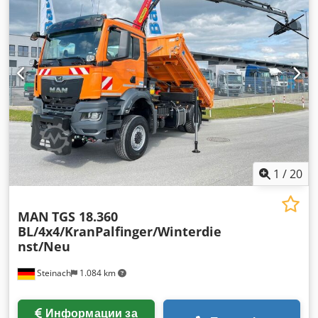
1
/
20
MAN
TGS 18.360
BL/4x4/KranPalfinger/Winterdie
nst/Neu
Steinach
1.084 km
Информации за