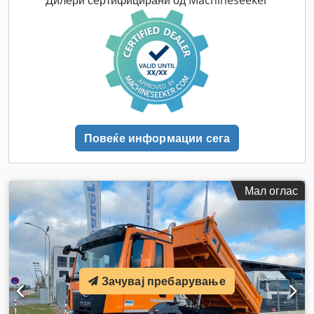
Опрема:
ABS, грејач за паркирање, електронска
програма за стабилност (ESP), клима уред, погон на
сите тркала
,
Повеќе информации сега
Мал оглас
Зачувај пребарување