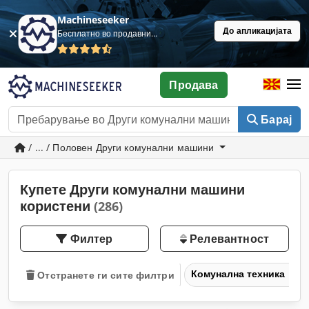
Machineseeker
До апликацијата
Бесплатно во продавница
Продава
Барај
/ ... / Половен Други комунални машини
Купете Други комунални машини
користени
(286)
Филтер
Релевантност
Комунална техника
Отстранете ги сите филтри