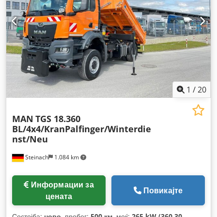
кран, погон на сите тркала
,
1
/
20
MAN
TGS 18.360
BL/4x4/KranPalfinger/Winterdie
nst/Neu
Steinach
1.084 km
Информации за
Повикајте
цената
Состојба:
ново
, пробег:
500 км
, моќ:
265 kW (360,30