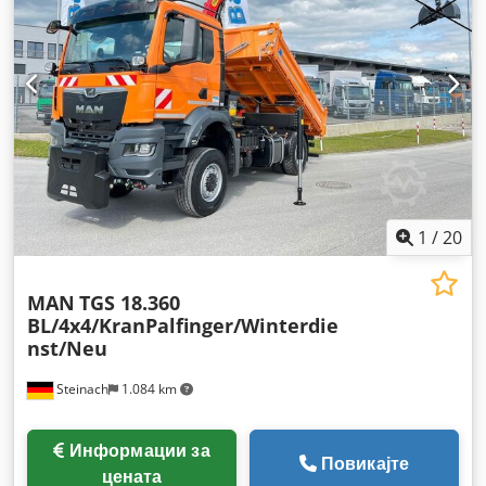
1
/
20
MAN
TGS 18.360
BL/4x4/KranPalfinger/Winterdie
nst/Neu
Steinach
1.084 km
Информации за
Повикајте
цената