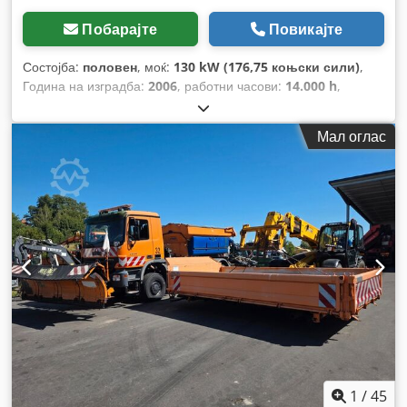
Побарајте
Повикајте
Состојба:
половен
, моќ:
130 kW (176,75 коњски сили)
,
Година на изградба:
2006
, работни часови:
14.000 h
,
Опрема:
ABS, грејач за паркирање, кабина, погон на
сите тркала
,
Мал оглас
1
/
45