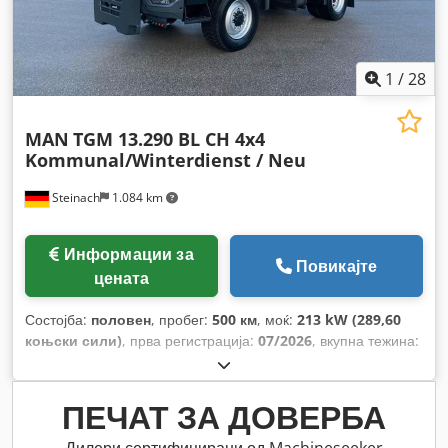
1
/
28
MAN
TGM 13.290 BL CH 4x4
Kommunal/Winterdienst / Neu
Steinach
1.084 km
Информации за
Повикајте
цената
Состојба:
половен
, пробег:
500 км
, моќ:
213 kW (289,60
коњски сили)
, прва регистрација:
07/2026
, вкупна тежина:
13.990 кг
, тип на гориво:
дизел
, боја:
портокалова
,
конфигурација на оските:
2 оски
, тип на пренос:
автоматски
, ширина на товарниот простор:
2.350 мм
,
ПЕЧАТ ЗА ДОВЕРБА
должина на товарниот простор:
4.000 мм
, висина на
просторот за товарење:
500 мм
, Година на изградба:
2026
,
Дилери сертифицирани од Machineseeker