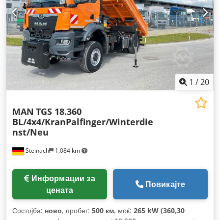
1
/
20
MAN
TGS 18.360
BL/4x4/KranPalfinger/Winterdie
nst/Neu
Steinach
1.084 km
Информации за
Повикајте
цената
Состојба:
ново
, пробег:
500 км
, моќ:
265 kW (360,30