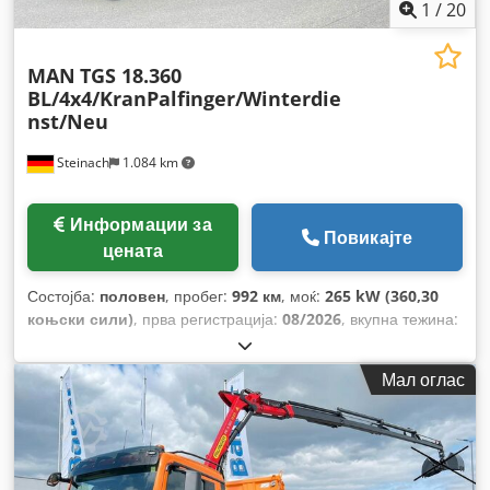
1
/
20
MAN
TGS 18.360
BL/4x4/KranPalfinger/Winterdie
nst/Neu
Steinach
1.084 km
Информации за
Повикајте
цената
Состојба:
половен
, пробег:
992 км
, моќ:
265 kW (360,30
коњски сили)
, прва регистрација:
08/2026
, вкупна тежина:
18.000 кг
, тип на гориво:
дизел
, боја:
портокалова
,
конфигурација на оските:
2 оски
, следен преглед (TÜV):
Мал оглас
08/2027
, тип на пренос:
автоматски
, ширина на товарниот
простор:
2.450 мм
, должина на товарниот простор:
4.200
мм
, висина на просторот за товарење:
600 мм
, Година на
изградба:
2026
, Опрема:
ABS, грејач за паркирање,
електронска програма за стабилност (ESP), клима уред,