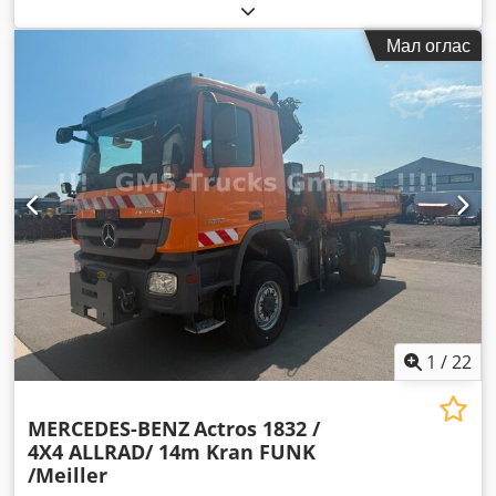
гориво:
дизел
,
Мал оглас
1
/
22
MERCEDES-BENZ
Actros 1832 /
4X4 ALLRAD/ 14m Kran FUNK
/Meiller