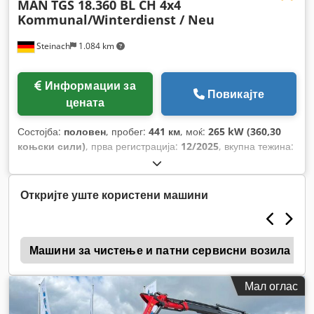
MAN
TGS 18.360 BL CH 4x4
Kommunal/Winterdienst / Neu
Steinach
1.084 km
Информации за
Повикајте
цената
Состојба:
половен
, пробег:
441 км
, моќ:
265 kW (360,30
коњски сили)
, прва регистрација:
12/2025
, вкупна тежина:
18.000 кг
, тип на гориво:
дизел
, боја:
портокалова
,
конфигурација на оските:
2 оски
, следен преглед (TÜV):
12/2026
, тип на пренос:
автоматски
, ширина на товарниот
Откријте уште користени машини
простор:
2.420 мм
, должина на товарниот простор:
4.800
мм
, висина на просторот за товарење:
600 мм
, Опрема:
ABS, грејач за паркирање, електронска програма за
b
стабилност (ESP), клима уред, погон на сите тркала
Машини за чистење и патни сервисни возила
,
Мал оглас