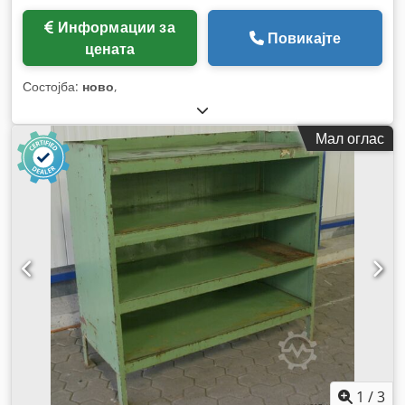
Информации за
Повикајте
цената
Состојба:
ново
,
Мал оглас
1
/
3