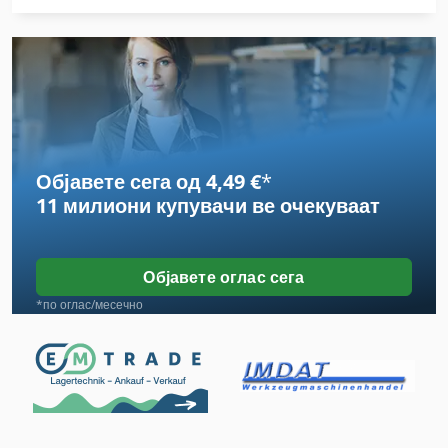
Dws 200
Ex Прес Центар
German
Hsc 20 Linear
Објавете сега од 4,49 €
*
International 433
11 милиони купувачи
ве очекуваат
International 434
Stavostroj Vp 200
Објавете оглас сега
Tak 18
*по оглас/месечно
Tps 330
Tur 560
Вклучување Господар Профит 2