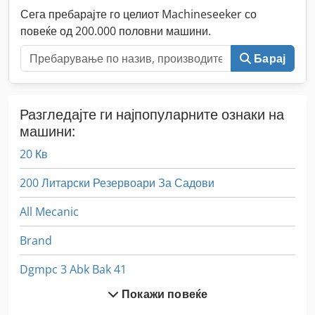
Сега пребарајте го целиот Machineseeker со
повеќе од 200.000 половни машини.
Барај
Разгледајте ги најпопуларните ознаки на
машини:
20 Кв
200 Литарски Резервоари За Садови
All Mecanic
Brand
Dgmpc 3 Abk Bak 41
Покажи повеќе
Dil 00 40