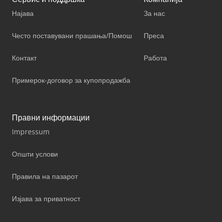
Најава
За нас
Често поставувани прашања/Помош
Преса
Контакт
Работа
Примерок-договор за купопродажба
Правни информации
Impressum
Општи услови
Правила на пазарот
Изјава за приватност