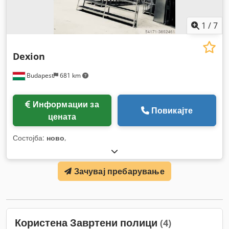
1
/
7
Dexion
Budapest
681 km
Информации за
Повикајте
цената
Состојба:
ново
,
Зачувај пребарување
Користена Завртени полици
(4)