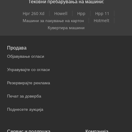
Тековни пребарувања на машини:
Hpr 260 Xd
Howell
Hpp
Hpp 11
Машини за пакување на картон
Hotmelt
Кувертира машини
Продава
Објавување огласи
Управувајте со огласи
Резервирајте реклама
Печат за доверба
Поднесете аукција
Сервис и поддршка
Компанија