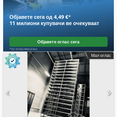
Објавете сега од 4,49 €
*
11 милиони купувачи
ве очекуваат
Објавете оглас сега
*по оглас/месечно
Мал оглас