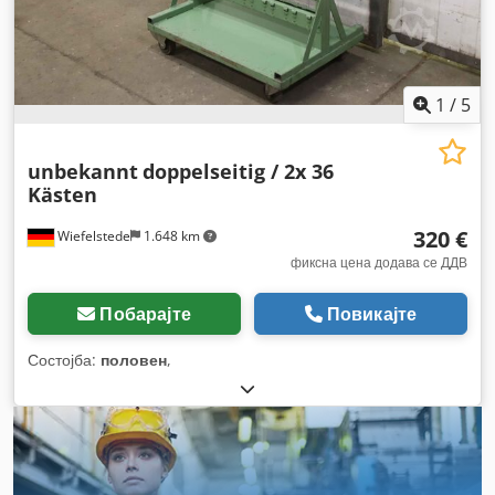
1
/
5
unbekannt
doppelseitig / 2x 36
Kästen
320 €
Wiefelstede
1.648 km
фиксна цена додава се ДДВ
Побарајте
Повикајте
Состојба:
половен
,