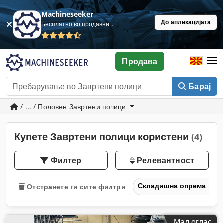
Machineseeker
До апликацијата
Бесплатно во продавница
Продава
Барај
/ ... / Половен Завртени полици
Купете Завртени полици користени
(4)
Филтер
Релевантност
Складишна опрема
Отстранете ги сите филтри
Мал оглас