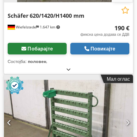
Schäfer
620/1420/H1400 mm
190 €
Wiefelstede
1.647 km
фиксна цена додава се ДДВ
Побарајте
Повикајте
Состојба:
половен
,
Мал оглас