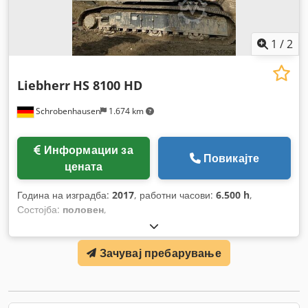
1
/
2
Liebherr
HS 8100 HD
Schrobenhausen
1.674 km
Информации за
Повикајте
цената
Година на изградба:
2017
, работни часови:
6.500 h
,
Состојба:
половен
,
Зачувај пребарување