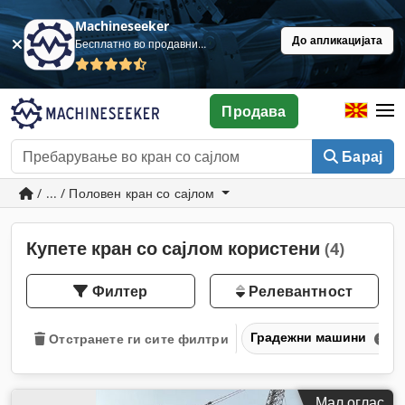
Machineseeker
До апликацијата
Бесплатно во продавница
Продава
Барај
/ ... / Половен кран со сајлом
Купете кран со сајлом користени
(4)
Филтер
Релевантност
Градежни машини
Отстранете ги сите филтри
Мал оглас