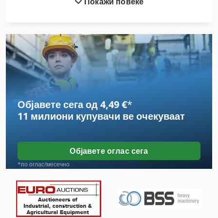
Покажи повеќе
Ex Прес Центар
Авто Кран
Брз Градежен Кран
Вакуум Кран
Градежен Кран
Објавете сега од 4,49 €
*
Кран
11 милиони купувачи
ве очекуваат
Кран Рака
Кран Синџир
Објавете оглас сега
Кранови На Кранови
*по оглас/месечно
Креветен Кран
Кула Кран