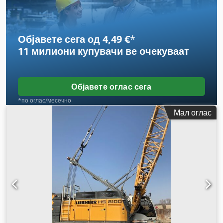
Објавете сега од 4,49 €
*
11 милиони купувачи
ве очекуваат
Објавете оглас сега
*по оглас/месечно
Мал оглас