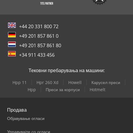
+44 20 331 800 72
+49 201 857 861 0
+49 201 857 861 80
+34 911 433 456
Тековни пребарувања на машини:
Hpp 11
Hpr 260 Xd
Howell
Карусел преси
Hpp
Преси за корпуси
Hotmelt
Продава
Објавување огласи
Управувајте со огласи