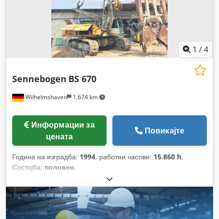
1
/
4
Sennebogen
BS 670
Wilhelmshaven
1.674 km
Информации за
Повикајте
цената
Година на изградба:
1994
, работни часови:
15.860 h
,
Состојба:
половен
,