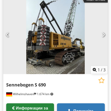
1
/
3
Sennebogen
S 690
Wilhelmshaven
1.674 km
Информации за