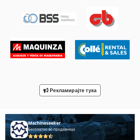
Мкг Само-Кревајќи Кран
Мобилен Кран
Мост Кран
Подигнување На Кран
Портален Кран
Северна Клима Сала За Греење
Тк Градите
Рекламирајте тука
Хива Кран
Ѕиден Стрелачки Кран
Machineseeker
Бесплатно во продавница