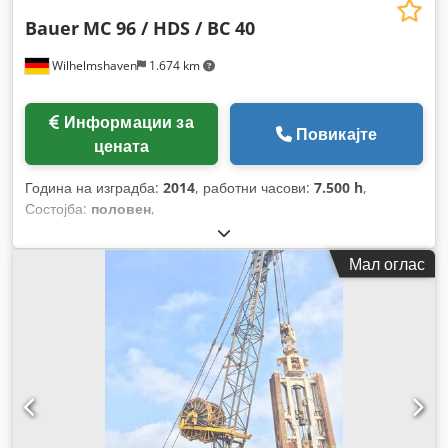
Bauer
MC 96 / HDS / BC 40
Wilhelmshaven
1.674 km
Информации за
Повикајте
цената
Година на изградба:
2014
, работни часови:
7.500 h
,
Состојба:
половен
,
Мал оглас