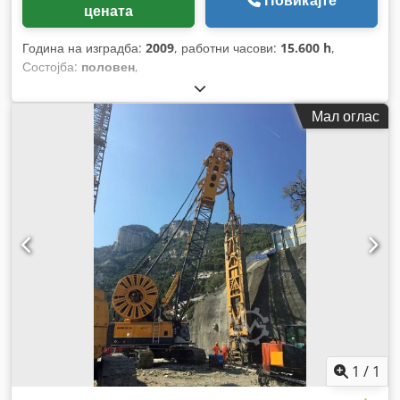
Повикајте
цената
Година на изградба:
2009
, работни часови:
15.600 h
,
Состојба:
половен
,
Мал оглас
1
/
1