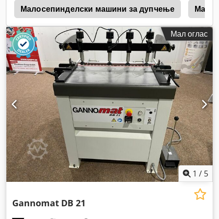
5
Малосепинделски машини за дупчење
Машин
Мал оглас
1
/
5
Gannomat
DB 21