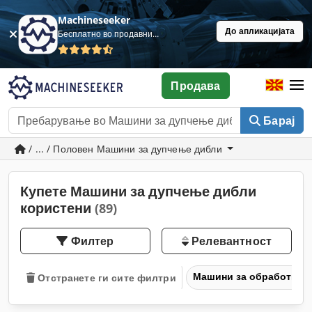
Machineseeker
До апликацијата
Бесплатно во продавница
Продава
Барај
/ ... / Половен Машини за дупчење дибли
Купете Машини за дупчење дибли
користени
(89)
Филтер
Релевантност
Машини за обработка н
Отстранете ги сите филтри