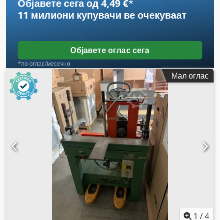
Објавете сега од 4,49 €
*
11 милиони купувачи
ве очекуваат
Објавете оглас сега
*по оглас/месечно
Мал оглас
1
/
4