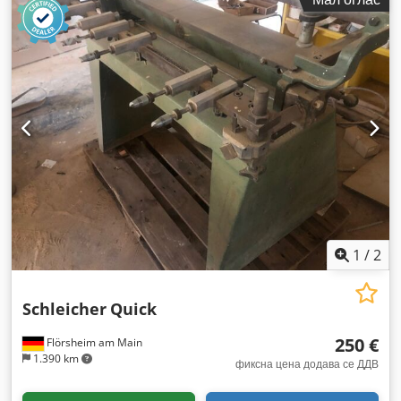
1
/
2
Schleicher
Quick
250 €
Flörsheim am Main
1.390 km
фиксна цена додава се ДДВ