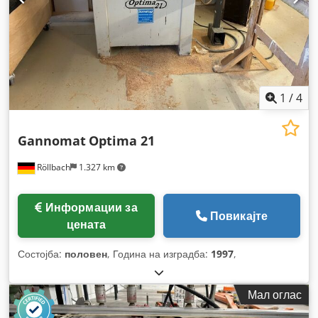
1
/
4
Gannomat
Optima 21
Röllbach
1.327 km
Информации за
Повикајте
цената
Состојба:
половен
, Година на изградба:
1997
,
Мал оглас