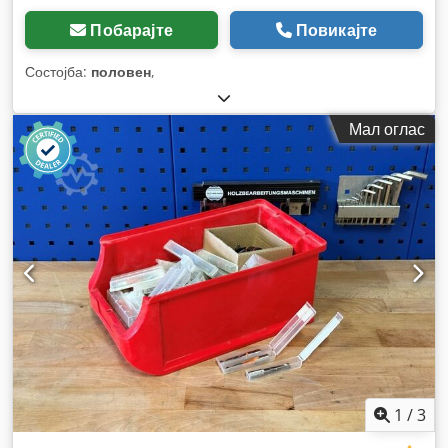
Побарајте
Повикајте
Состојба:
половен
,
Мал оглас
1
/
3