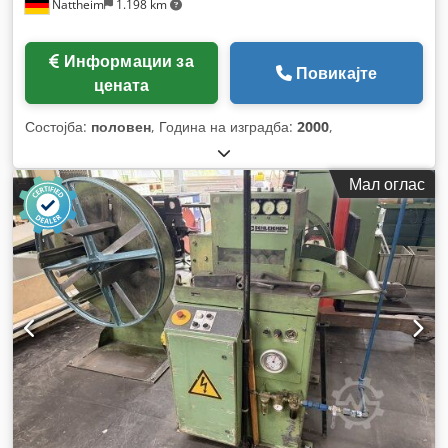
Nattheim
1.198 km
Информации за
Повикајте
цената
Состојба:
половен
, Година на изградба:
2000
,
Мал оглас