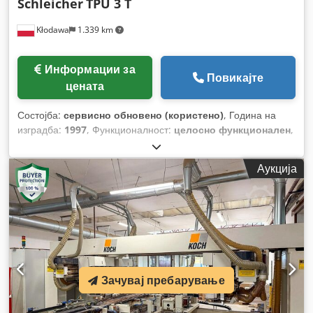
Schleicher
TPU 3 T
Kłodawa
1.339 km
Информации за
Повикајте
цената
Состојба:
сервисно обновено (користено)
, Година на
изградба:
1997
, Функционалност:
целосно функционален
,
Аукција
Зачувај пребарување