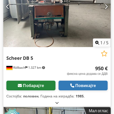
1
/
5
Scheer
DB 5
950 €
Röllbach
1.327 km
фиксна цена додава се ДДВ
Побарајте
Повикајте
Состојба:
половен
, Година на изградба:
1985
,
Мал оглас