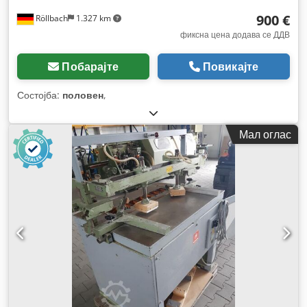
900 €
Röllbach
1.327 km
фиксна цена додава се ДДВ
Побарајте
Повикајте
Состојба:
половен
,
Мал оглас