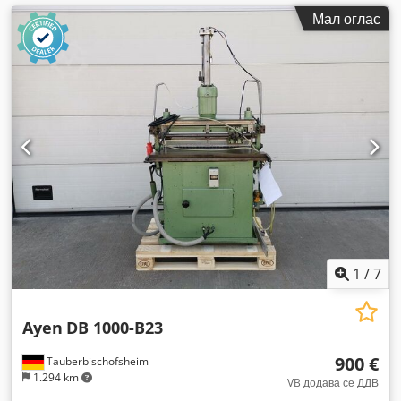
Мал оглас
1
/
7
Ayen
DB 1000-B23
900 €
Tauberbischofsheim
1.294 km
VB додава се ДДВ