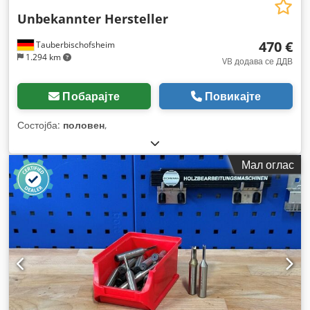
Unbekannter Hersteller
470 €
Tauberbischofsheim
1.294 km
VB додава се ДДВ
Побарајте
Повикајте
Состојба:
половен
,
Мал оглас