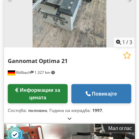
1
/
3
Gannomat
Optima 21
Röllbach
1.327 km
Информации за
Повикајте
цената
Состојба:
половен
, Година на изградба:
1997
,
Мал оглас