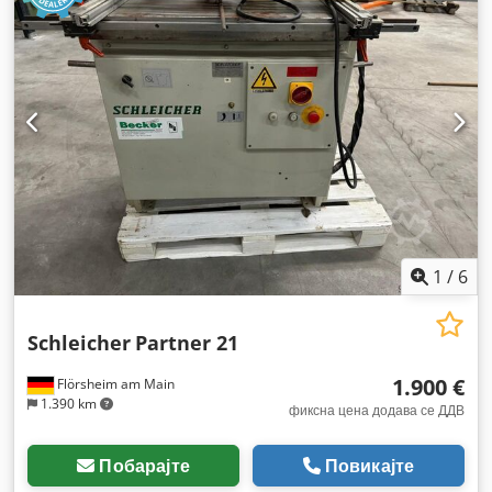
1
/
6
Schleicher
Partner 21
1.900 €
Flörsheim am Main
1.390 km
фиксна цена додава се ДДВ
Побарајте
Повикајте