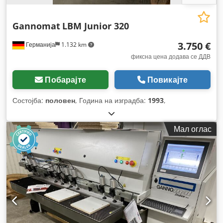
Gannomat
LBM Junior 320
3.750 €
Германија
1.132 km
фиксна цена додава се ДДВ
Побарајте
Повикајте
Состојба:
половен
, Година на изградба:
1993
,
Мал оглас