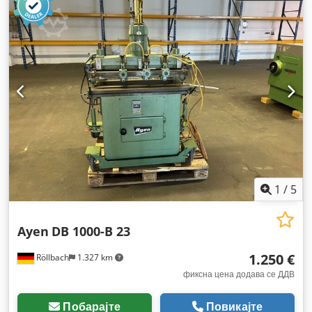
1
/
5
Ayen
DB 1000-B 23
1.250 €
Röllbach
1.327 km
фиксна цена додава се ДДВ
Побарајте
Повикајте