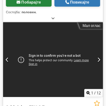
Побарајте
Повикајте
Состојба:
половен
,
Мал оглас
1
/
12