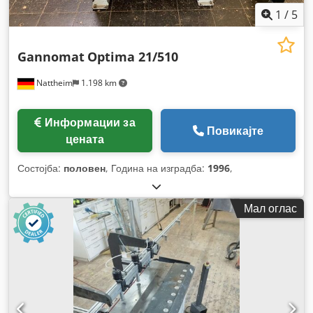
1
/
5
Gannomat
Optima 21/510
Nattheim
1.198 km
Информации за
Повикајте
цената
Состојба:
половен
, Година на изградба:
1996
,
Мал оглас