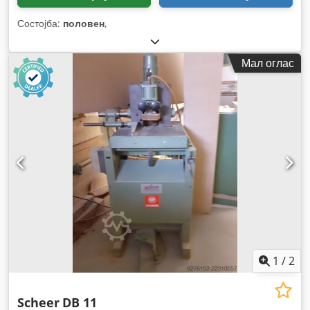
Состојба:
половен
,
Мал оглас
1
/
2
Scheer
DB 11