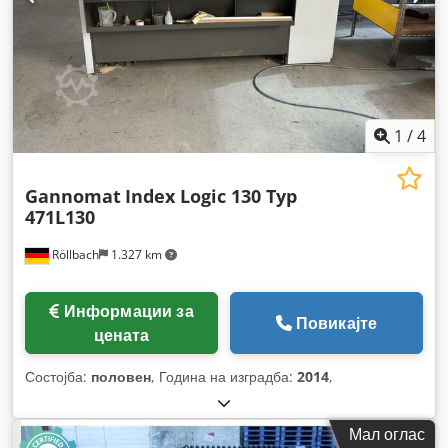
1
/
4
Gannomat
Index Logic 130 Typ
471L130
Röllbach
1.327 km
Информации за
Повикајте
цената
Состојба:
половен
, Година на изградба:
2014
,
Мал оглас