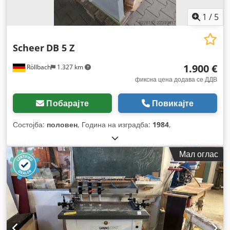
1
/
5
Scheer
DB 5 Z
1.900 €
Röllbach
1.327 km
фиксна цена додава се ДДВ
Побарајте
Повикајте
Состојба:
половен
, Година на изградба:
1984
,
Мал оглас