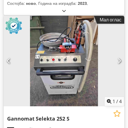
Состојба:
ново
, Година на изградба:
2023
,
Мал оглас
1
/
4
Gannomat
Selekta 252 S