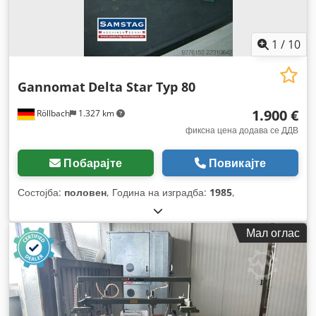
1
/
10
Gannomat
Delta Star Typ 80
1.900 €
Röllbach
1.327 km
фиксна цена додава се ДДВ
Побарајте
Повикајте
Состојба:
половен
, Година на изградба:
1985
,
Мал оглас