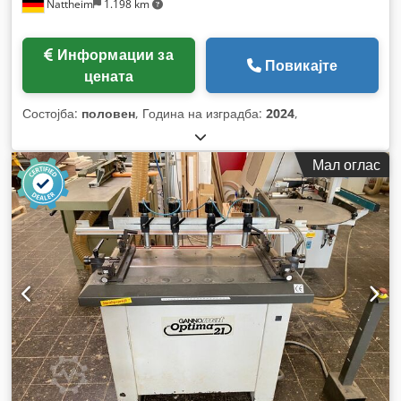
Nattheim
1.198 km
Информации за
Повикајте
цената
Состојба:
половен
, Година на изградба:
2024
,
Мал оглас