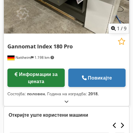
1
/
9
Gannomat
Index 180 Pro
Nattheim
1.198 km
Информации за
Повикајте
цената
Состојба:
половен
, Година на изградба:
2018
,
Откријте уште користени машини