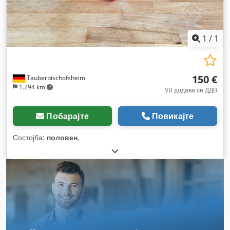
1
/
1
150 €
Tauberbischofsheim
1.294 km
VB додава се ДДВ
Побарајте
Повикајте
Состојба:
половен
,