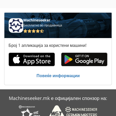
Натоварувач На Лента
Појас На Возење
Machineseeker
Бесплатно во продавница
Преку Транспортер На Лента
Пријавете Се
Број 1 апликација за користени машини!
Сила На Заварување
Систем За Подот На Подот
Статистика На Ent
Повеќе информации
Сушење На Дрво
Machineseeker.mk е официјален спонзор на: