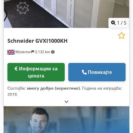
1
/
5
Schneider
GVXI1000KH
Misterton
2.132 km
Информации за
Повикајте
цената
Состојба:
многу добро (користено)
, Година на изградба:
2018
,