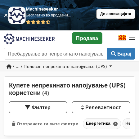
Machineseeker
До апликацијата
Бесплатно во продавница
Продава
Барај
/ ... / Половен непрекинато напојување (UPS)
Купете непрекинато напојување (UPS)
користени
(4)
Филтер
Релевантност
Енергетика
Непре
Отстранете ги сите филтри