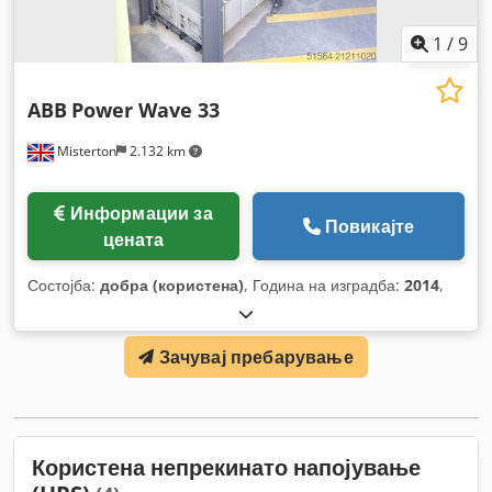
1
/
9
ABB
Power Wave 33
Misterton
2.132 km
Информации за
Повикајте
цената
Состојба:
добра (користена)
, Година на изградба:
2014
,
Зачувај пребарување
Користена непрекинато напојување