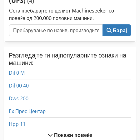
(UPS)
(4)
Сега пребарајте го целиот Machineseeker со
повеќе од 200.000 половни машини.
Барај
Разгледајте ги најпопуларните ознаки на
машини:
Dil 0 M
Dil 00 40
Dws 200
Ex Прес Центар
Hpp 11
Покажи повеќе
Pu