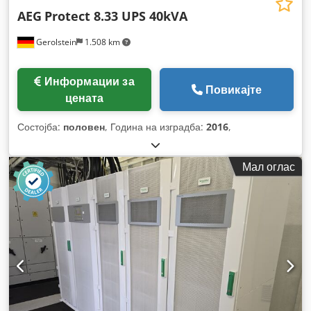
AEG
Protect 8.33 UPS 40kVA
Gerolstein
1.508 km
Информации за
Повикајте
цената
Состојба:
половен
, Година на изградба:
2016
,
Мал оглас