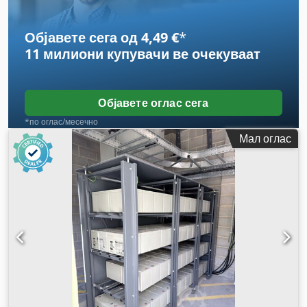
Објавете сега од 4,49 €
*
11 милиони купувачи
ве очекуваат
Објавете оглас сега
*по оглас/месечно
Мал оглас