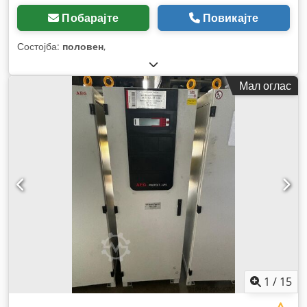
Побарајте
Повикајте
Состојба:
половен
,
Мал оглас
1
/
15