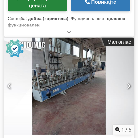
Повикајте
цената
Состојба:
добра (користена)
, Функционалност:
целосно
функционален
,
Мал оглас
1
/
6