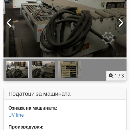
1
/
3
Податоци за машината
Ознака на машината:
UV line
Произведувач: