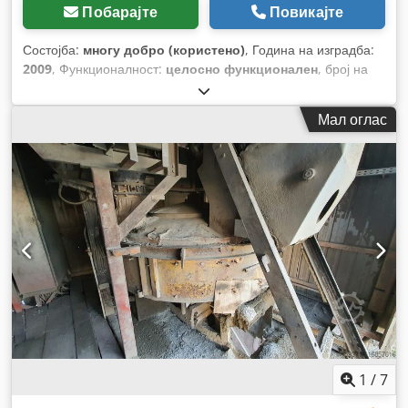
Побарајте
Повикајте
Состојба:
многу добро (користено)
, Година на изградба:
2009
, Функционалност:
целосно функционален
, број на
машина/возило:
17460
, вкупна ширина:
1.200 мм
, вкупна
должина:
2.400 мм
, ширина на филмот:
1.300 мм
,
Мал оглас
1
/
7