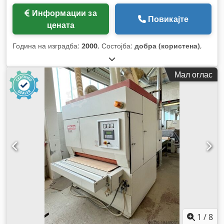
Информации за
Повикајте
цената
Година на изградба:
2000
, Состојба:
добра (користена)
,
Мал оглас
1
/
8