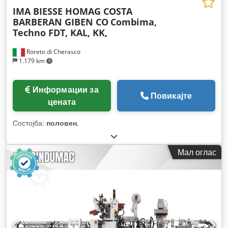
IMA BIESSE HOMAG COSTA
BARBERAN GIBEN CO
Combima,
Techno FDT, KAL, KK,
Roreto di Cherasco
1.179 km
Информации за
Повикајте
цената
Состојба:
половен
,
Мал оглас