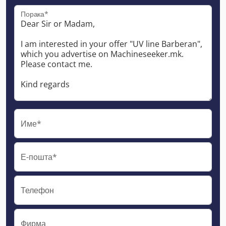
Порака*
Име*
Е-пошта*
Телефон
Фирма