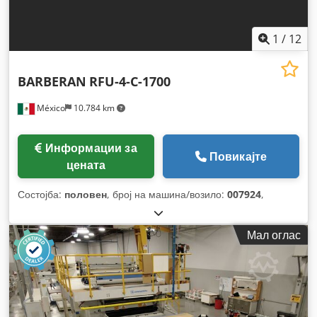
1
/
12
BARBERAN
RFU-4-C-1700
México
10.784 km
Информации за
Повикајте
цената
Состојба:
половен
, број на машина/возило:
007924
,
Мал оглас