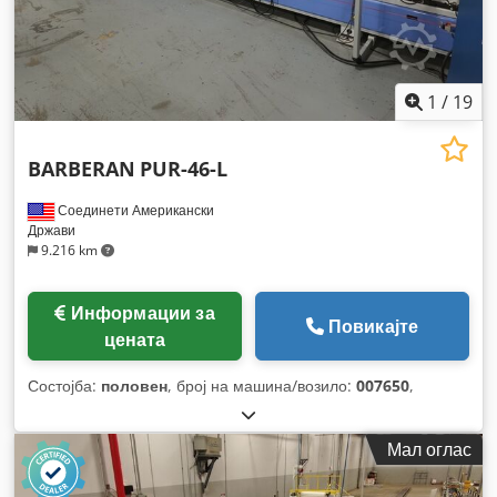
1
/
19
BARBERAN
PUR-46-L
Соединети Американски
Држави
9.216 km
Информации за
Повикајте
цената
Состојба:
половен
, број на машина/возило:
007650
,
Мал оглас