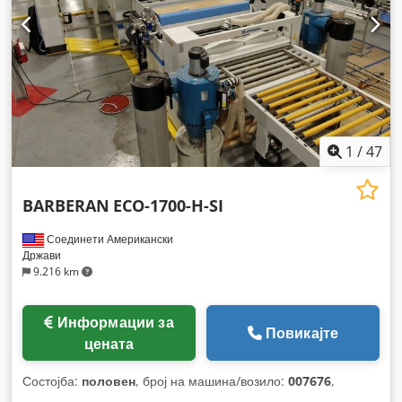
1
/
47
BARBERAN
ECO-1700-H-SI
Соединети Американски
Држави
9.216 km
Информации за
Повикајте
цената
Состојба:
половен
, број на машина/возило:
007676
,