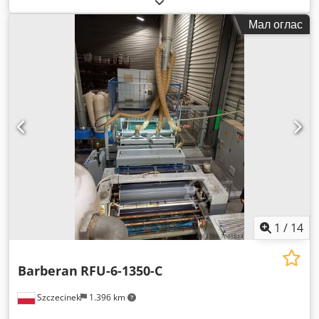
Мал оглас
1
/
14
Barberan
RFU-6-1350-C
Szczecinek
1.396 km