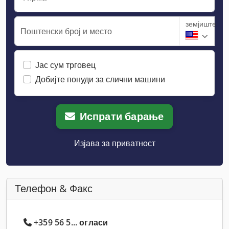
земјиште
Поштенски број и место
Јас сум трговец
Добијте понуди за слични машини
Испрати барање
Изјава за приватност
Телефон & Факс
+359 56 5... огласи