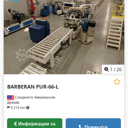
1
/
26
BARBERAN
PUR-66-L
Соединети Американски
Држави
9.216 km
Информации за
Повикајте