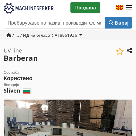
Продава
Барај
/ ... / ИД на огласот: A18861936
UV line
Barberan
Состојба
Користено
Локација
Sliven