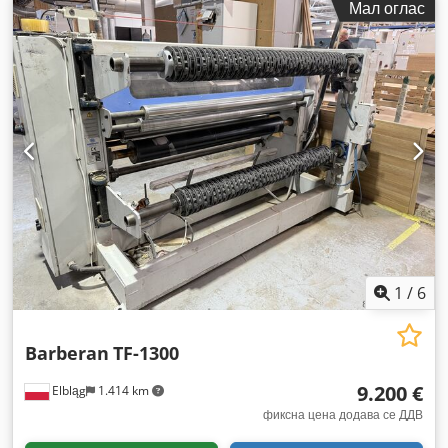
Мал оглас
1
/
6
Barberan
TF-1300
9.200 €
Elbląg
1.414 km
фиксна цена додава се ДДВ