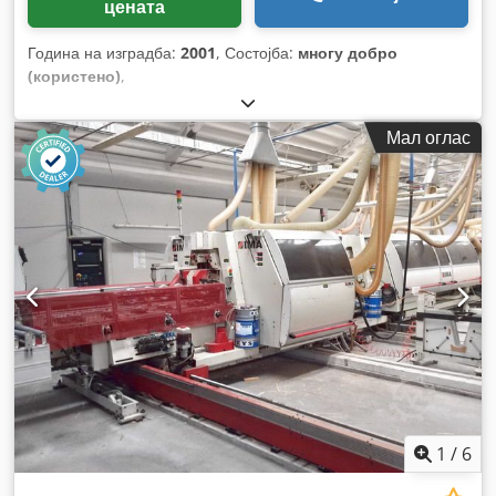
цената
Година на изградба:
2001
, Состојба:
многу добро
(користено)
,
Мал оглас
1
/
6