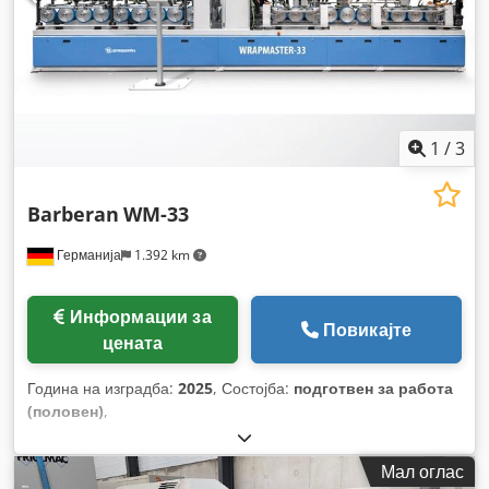
1
/
3
Barberan
WM-33
Германија
1.392 km
Информации за
Повикајте
цената
Година на изградба:
2025
, Состојба:
подготвен за работа
(половен)
,
Мал оглас