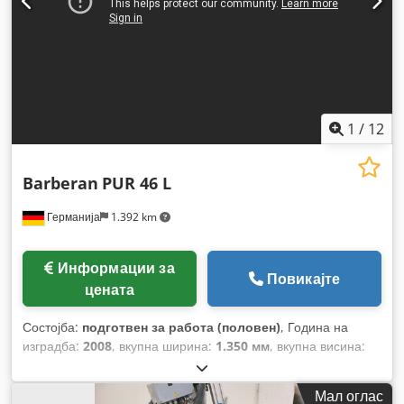
1
/
12
Barberan
PUR 46 L
Германија
1.392 km
Информации за
Повикајте
цената
Состојба:
подготвен за работа (половен)
, Година на
изградба:
2008
, вкупна ширина:
1.350 мм
, вкупна висина:
2.100 мм
, вкупна тежина:
2.200 кг
, максимална должина на
производот:
7.000 мм
,
Мал оглас