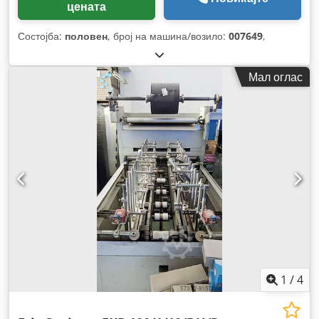
цената
Состојба:
половен
, број на машина/возило:
007649
,
Мал оглас
1
/
4