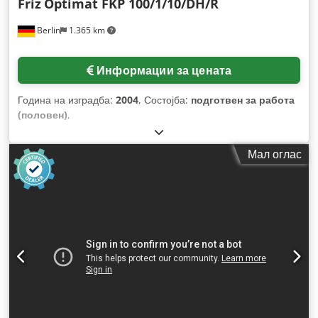
Friz
Optimat FKP 100/1/10/DH/R
Berlin
1.365 km
Информации за цената
Година на изградба:
2004
, Состојба:
подготвен за работа
(половен)
,
Мал оглас