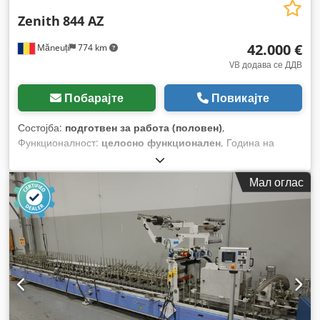
Zenith
844 AZ
42.000 €
Măneuți
774 km
VB додава се ДДВ
Побарајте
Повикајте
Состојба:
подготвен за работа (половен)
,
Функционалност:
целосно функционален
, Година на
изградба:
1993
, број на машина/возило:
1590
, Опрема:
кабина, хидраулични системи
,
Мал оглас