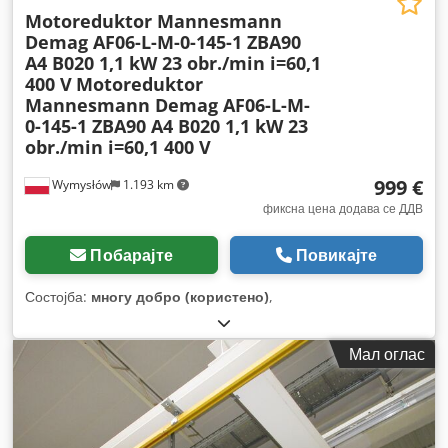
Motoreduktor Mannesmann
Demag AF06-L-M-0-145-1 ZBA90
A4 B020 1,1 kW 23 obr./min i=60,1
400 V
Motoreduktor
Mannesmann Demag AF06-L-M-
0-145-1 ZBA90 A4 B020 1,1 kW 23
obr./min i=60,1 400 V
999 €
Wymysłów
1.193 km
фиксна цена додава се ДДВ
Побарајте
Повикајте
Состојба:
многу добро (користено)
,
Мал оглас