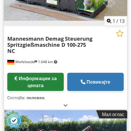
1
/
13
Mannesmann Demag
Steuerung
Spritzgießmaschine D 100-275
NC
Wiefelstede
1.648 km
Информации за
Повикајте
цената
Состојба:
половен
,
Мал оглас