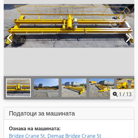
1
/
13
Податоци за машината
Ознака на машината:
Bridge Crane 5t, Demag Bridge Crane 5t