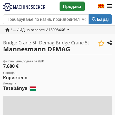
Продава
Барај
/ ... / ИД на огласот: A18998466
Bridge Crane 5t, Demag Bridge Crane 5t
Mannesmann DEMAG
фиксна цена додава се ДДВ
7.680 €
Состојба
Користено
Локација
Tatabánya