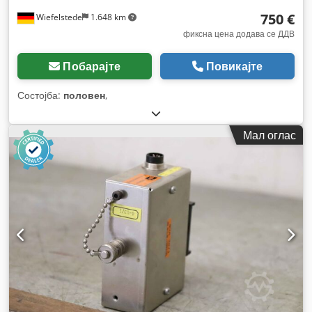
750 €
Wiefelstede
1.648 km
фиксна цена додава се ДДВ
Побарајте
Повикајте
Состојба:
половен
,
Мал оглас