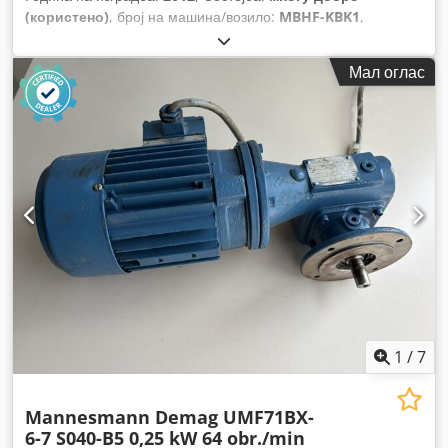
(користено)
, број на машина/возило:
MBHF-KBK1
,
Мал оглас
1
/
7
Mannesmann Demag UMF71BX-
6-7 S040-B5 0,25 kW 64 obr./min