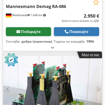
Mannesmann Demag
RA-086
2.950 €
Wiefelstede
1.648 km
фиксна цена додава се ДДВ
Побарајте
Повикајте
Состојба:
добра (користена)
, Година на изградба:
1994
,
Мал оглас