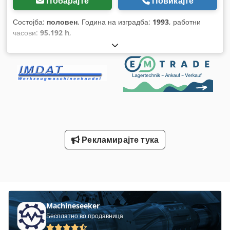
Побарајте
Повикајте
Состојба:
половен
, Година на изградба:
1993
, работни
часови:
95.192 h
,
Рекламирајте тука
Machineseeker
Бесплатно во продавница