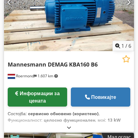
1
/
6
Mannesmann DEMAG
KBA160 B6
Roermond
1.607 km
Информации за
Повикајте
цената
Состојба:
сервисно обновено (користено)
,
Функционалност:
целосно функционален
, моќ:
13 kW
(17,68 коњски сили)
, максимална брзина на вртење:
955
обр/мин
,
Мал оглас