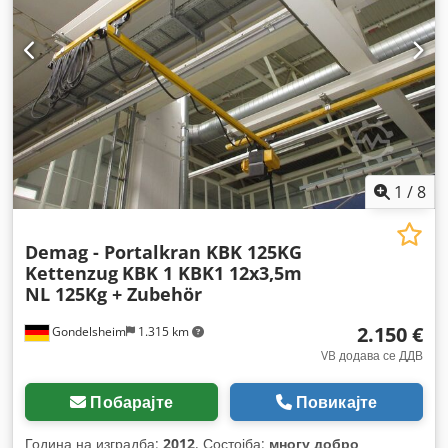
1
/
8
Demag - Portalkran KBK 125KG
Kettenzug
KBK 1 KBK1 12x3,5m
NL 125Kg + Zubehör
2.150 €
Gondelsheim
1.315 km
VB додава се ДДВ
Побарајте
Повикајте
Година на изградба:
2012
, Состојба:
многу добро