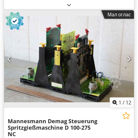
Мал оглас
1
/
12
Mannesmann Demag
Steuerung
Spritzgießmaschine D 100-275
NC