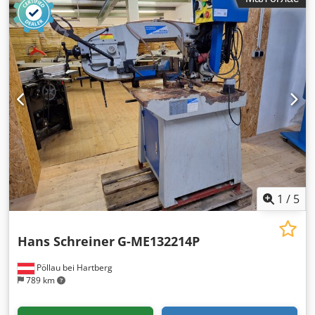
1
/
5
Hans Schreiner
G-ME132214P
Pöllau bei Hartberg
789 km