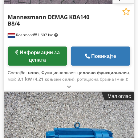
Mannesmann DEMAG
KBA140
B8/4
Roermond
1.607 km
Информации за
Повикајте
цената
Состојба:
ново
, Функционалност:
целосно функционален
,
моќ:
3,1 kW (4,21 коњски сили)
, ротациона брзина (мин.):
725 обр/мин
, максимална брзина на вртење:
1.450 обр/
мин
,
Мал оглас