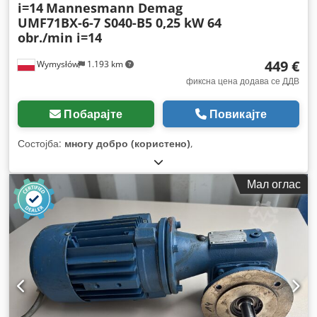
i=14
Mannesmann Demag
UMF71BX-6-7 S040-B5 0,25 kW 64
obr./min i=14
449 €
Wymysłów
1.193 km
фиксна цена додава се ДДВ
Побарајте
Повикајте
Состојба:
многу добро (користено)
,
Мал оглас