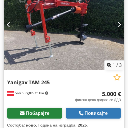
1
/
3
Yanigav
TAM 245
5.000 €
Salzburg
975 km
фиксна цена додава се ДДВ
Побарајте
Повикајте
Состојба:
ново
, Година на изградба:
2025
,