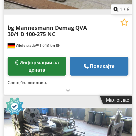
1
/
6
bg Mannesmann Demag
QVA
30/1 D 100-275 NC
Wiefelstede
1.648 km
Информации за
Повикајте
цената
Состојба:
половен
,
Мал оглас