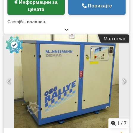
Информации за
Повикајте
цената
Состојба:
половен
,
Мал оглас
1
/
7