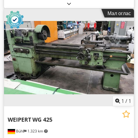
Мал оглас
1
/
1
WEIPERT
WG 425
Bühl
1.323 km