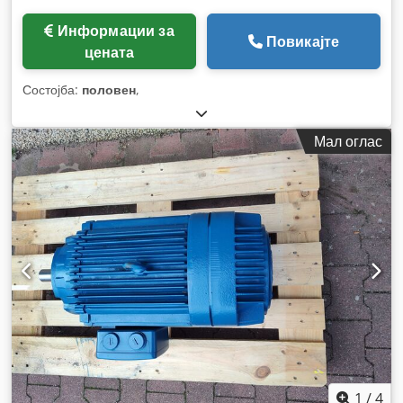
Информации за
Повикајте
цената
Состојба:
половен
,
Мал оглас
1
/
4