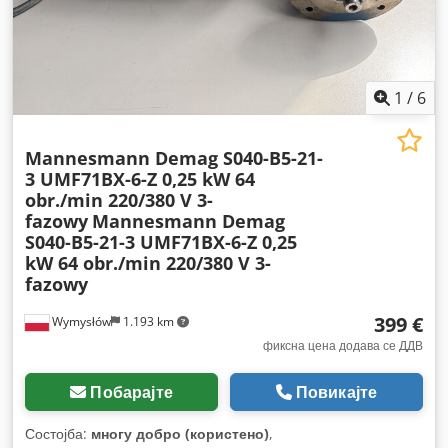
1
/
6
Mannesmann Demag S040-B5-21-
3 UMF71BX-6-Z 0,25 kW 64
obr./min 220/380 V 3-
fazowy
Mannesmann Demag
S040-B5-21-3 UMF71BX-6-Z 0,25
kW 64 obr./min 220/380 V 3-
fazowy
399 €
Wymysłów
1.193 km
фиксна цена додава се ДДВ
Побарајте
Повикајте
Состојба:
многу добро (користено)
,