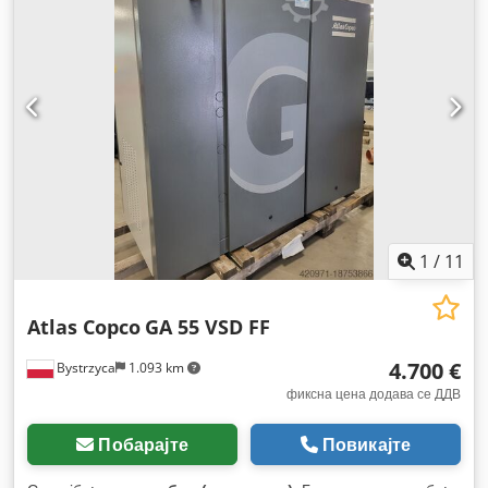
1
/
11
Atlas Copco
GA 55 VSD FF
4.700 €
Bystrzyca
1.093 km
фиксна цена додава се ДДВ
Побарајте
Повикајте