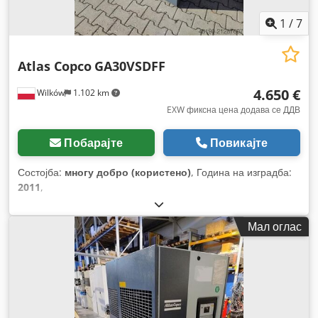
1
/
7
Atlas Copco
GA30VSDFF
4.650 €
Wilków
1.102 km
EXW фиксна цена додава се ДДВ
Побарајте
Повикајте
Состојба:
многу добро (користено)
, Година на изградба:
2011
,
Мал оглас