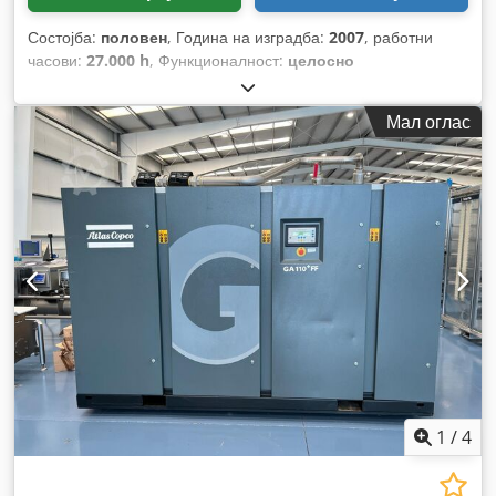
Состојба:
половен
, Година на изградба:
2007
, работни
часови:
27.000 h
, Функционалност:
целосно
функционален
, број на машина/возило:
API454025
,
Мал оглас
1
/
4