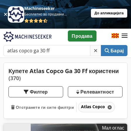
Machineseeker
До апликацијата
Бесплатно во продавница
Продава
Барај
Купете Atlas Copco Ga 30 Ff користени
(370)
Филтер
Релевантност
Atlas Copco
Отстранете ги сите филтри
Мал оглас