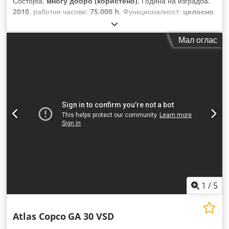
Состојба:
многу добро (користено)
, Година на изградба:
2010
, работни часови:
75.000 h
, Функционалност:
целосно
функционален
,
Мал оглас
1
/
5
Atlas Copco
GA 30 VSD