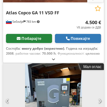
Atlas Copco
GA 11 VSD FF
4.500 €
Sečovlje
783 km
VB додава се ДДВ
Побарајте
Повикајте
Состојба:
многу добро (користено)
, Година на изградба:
2008
, работни часови:
70.000 h
, Функционалност:
целосно
функционален
, број на машина/возило:
API161729
, вкупна
должина:
976 мм
, вкупна ширина:
595 мм
, вкупна висина:
Мал оглас
1.212 мм
, капацитет на резервоарот за гориво:
500 l
,
работен притисок:
10 греда
, притисок (мин.):
13 греда
,
ниво на бучава:
67 dB
, тип на ладење:
воздух
, Опрема:
документација / прирачник, фрижидер за сушење
,