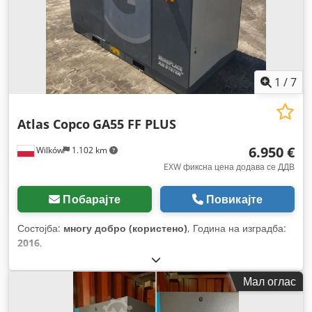
1
/
7
Atlas Copco
GA55 FF PLUS
6.950 €
Wilków
1.102 km
EXW фиксна цена додава се ДДВ
Побарајте
Повикајте
Состојба:
многу добро (користено)
, Година на изградба:
2016
,
Мал оглас