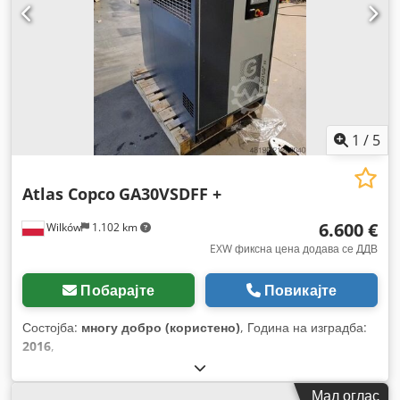
1
/
5
Atlas Copco
GA30VSDFF +
6.600 €
Wilków
1.102 km
EXW фиксна цена додава се ДДВ
Побарајте
Повикајте
Состојба:
многу добро (користено)
, Година на изградба:
2016
,
Мал оглас