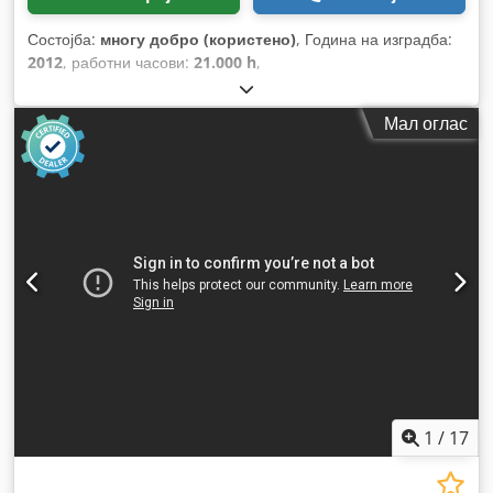
Состојба:
многу добро (користено)
, Година на изградба:
2012
, работни часови:
21.000 h
,
Мал оглас
1
/
17