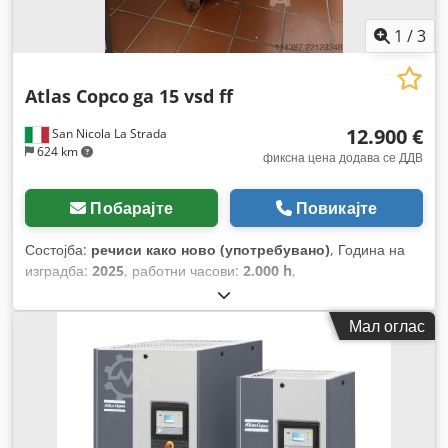
1
/
3
Atlas Copco
ga 15 vsd ff
12.900 €
San Nicola La Strada
624 km
фиксна цена додава се ДДВ
Побарајте
Повикајте
Состојба:
речиси како ново (употребувано)
, Година на
изградба:
2025
, работни часови:
2.000 h
,
Мал оглас