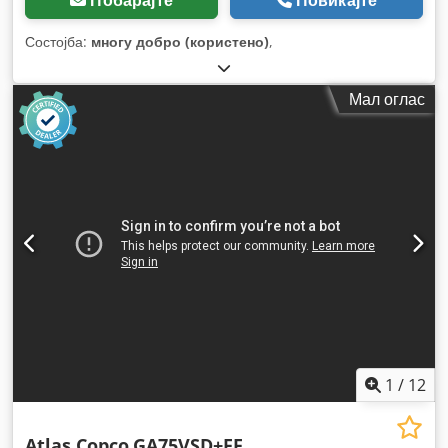
Побарајте
Повикајте
Состојба:
многу добро (користено)
,
Мал оглас
1
/
12
Atlas Copco
GA75VSD+FF