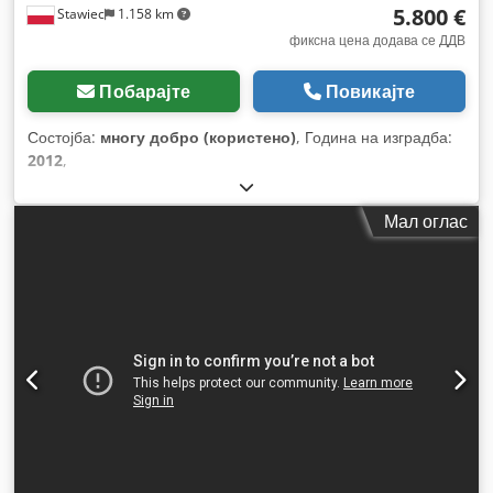
5.800 €
Stawiec
1.158 km
фиксна цена додава се ДДВ
Побарајте
Повикајте
Состојба:
многу добро (користено)
, Година на изградба:
2012
,
Мал оглас