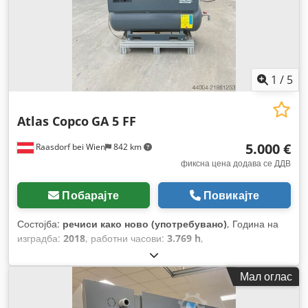
1
/
5
Atlas Copco
GA 5 FF
5.000 €
Raasdorf bei Wien
842 km
фиксна цена додава се ДДВ
Побарајте
Повикајте
Состојба:
речиси како ново (употребувано)
, Година на
изградба:
2018
, работни часови:
3.769 h
,
Мал оглас