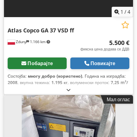
1
/
4
Atlas Copco
GA 37 VSD ff
5.500 €
Zduny
1.166 km
фиксна цена додава се ДДВ
Побарајте
Повикајте
Состојба:
многу добро (користено)
, Година на изградба:
2008
, вкупна тежина:
1.195 кг
, волуменски проток:
7,25 m³/
ч
, работен притисок:
13 греда
, влезен напон:
400 V
,
Мал оглас