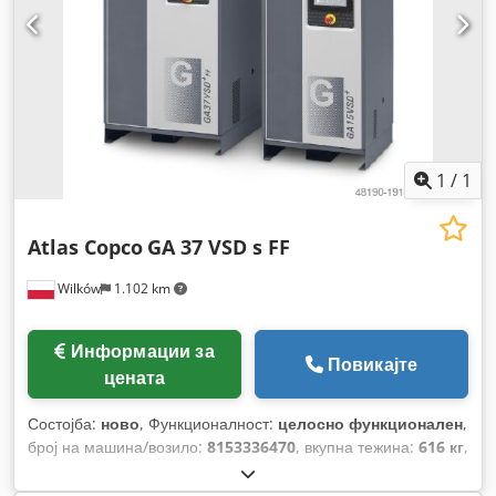
1
/
1
Atlas Copco
GA 37 VSD s FF
Wilków
1.102 km
Информации за
Повикајте
цената
Состојба:
ново
, Функционалност:
целосно функционален
,
број на машина/возило:
8153336470
, вкупна тежина:
616 кг
,
волуменски проток:
399 m³/ч
, притисок (мин.):
4 греда
,
притисок (макс.):
13 греда
, ниво на бучава:
67 dB
, тип на