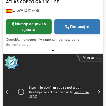
ATLAS COPCO
GA 110 + FF
Lorquí
1.997 km
Информации за
Повикајте
цената
Состојба:
половен
, Функционалност:
целосно
функционален
,
Мал оглас