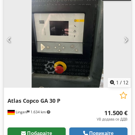
1
/
12
Atlas Copco GA 30 P
11.500 €
Lingen
1.634 km
VB додава се ДДВ
Побарајте
Повикајте