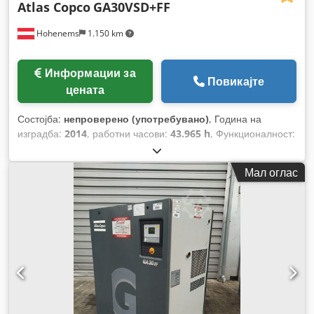
Atlas Copco
GA30VSD+FF
Hohenems
1.150 km
Информации за
Повикајте
цената
Состојба:
непроверено (употребувано)
, Година на
изградба:
2014
, работни часови:
43.965 h
, Функционалност:
целосно функционален
,
Мал оглас