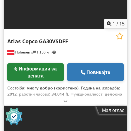
1
/
15
Atlas Copco
GA30VSDFF
Hohenems
1.150 km
Информации за
Повикајте
цената
Состојба:
многу добро (користено)
, Година на изградба:
2012
, работни часови:
34.014 h
, Функционалност:
целосно
функционален
,
Мал оглас