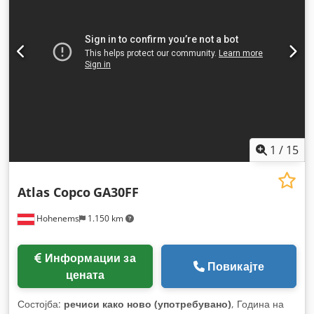
1
/
15
Atlas Copco
GA30FF
Hohenems
1.150 km
Информации за
Повикајте
цената
Состојба:
речиси како ново (употребувано)
, Година на