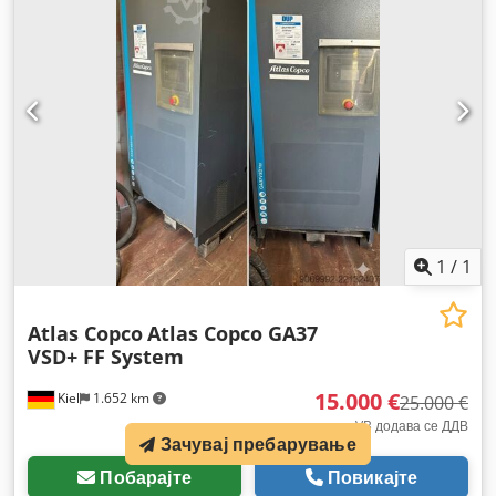
1
/
1
Atlas Copco
Atlas Copco GA37
VSD+ FF System
15.000 €
Kiel
1.652 km
25.000 €
VB додава се ДДВ
Зачувај пребарување
Побарајте
Повикајте