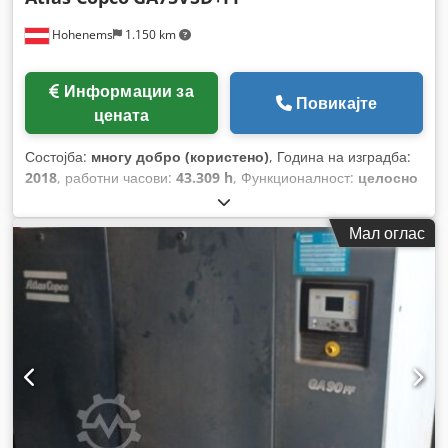
Hohenems
1.150 km
Информации за
Повикајте
цената
Состојба:
многу добро (користено)
, Година на изградба:
2018
, работни часови:
43.309 h
, Функционалност:
целосно
функционален
,
Мал оглас