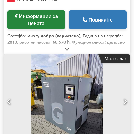
Информации за
Повикајте
цената
Состојба:
многу добро (користено)
, Година на изградба:
2013
, работни часови:
68.578 h
, Функционалност:
целосно
функционален
,
Мал оглас