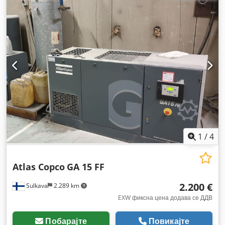
1
/
4
Atlas Copco
GA 15 FF
2.200 €
Sulkava
2.289 km
EXW фиксна цена додава се ДДВ
Побарајте
Повикајте