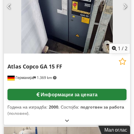
1
/
2
Atlas Copco
GA 15 FF
Германија
1.369 km
Информации за цената
Година на изградба:
2000
, Состојба:
подготвен за работа
(половен)
,
Мал оглас