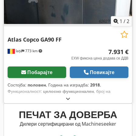
1
/
2
Atlas Copco
GA90 FF
7.931 €
Iași
773 km
EXW фиксна цена додава се ДДВ
Побарајте
Повикајте
Состојба:
половен
, Година на изградба:
2018
,
Функционалност:
целосно функционален
, број на
машина/возило:
API628950
,
ПЕЧАТ ЗА ДОВЕРБА
Дилери сертифицирани од Machineseeker