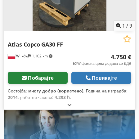
1
/
9
Atlas Copco
GA30 FF
4.750 €
Wilków
1.102 km
EXW фиксна цена додава се ДДВ
Побарајте
Повикајте
Состојба:
многу добро (користено)
, Година на изградба:
2014
, работни часови:
4.293 h
,