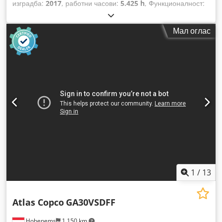
изградба:
2017
, работни часови:
5.425 h
, Функционалност:
целосно функционален
,
Мал оглас
1
/
13
Atlas Copco
GA30VSDFF
Hohenems
1.150 km