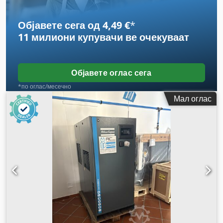
Објавете сега од 4,49 €
*
11 милиони купувачи
ве очекуваат
Објавете оглас сега
*по оглас/месечно
Мал оглас