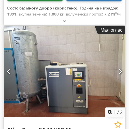
Состојба:
многу добро (користено)
, Година на изградба:
1991
, вкупна тежина:
1.000 кг
, волуменски проток:
7,2 m³/ч
,
работен притисок:
75 греда
, влезен напон:
400 V
,
Мал оглас
1
/
2