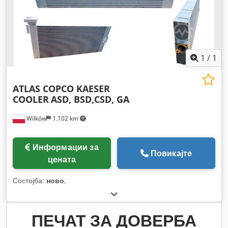
1
/
1
ATLAS COPCO KAESER
COOLER
ASD, BSD,CSD, GA
Wilków
1.102 km
Информации за
Повикајте
цената
Состојба:
ново
,
ПЕЧАТ ЗА ДОВЕРБА