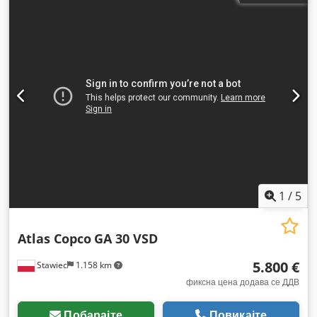
1
/
5
Atlas Copco
GA 30 VSD
5.800 €
Stawiec
1.158 km
фиксна цена додава се ДДВ
Побарајте
Повикајте