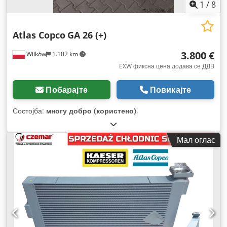
1
/
8
Atlas Copco
GA 26 (+)
3.800 €
Wilków
1.102 km
EXW фиксна цена додава се ДДВ
Побарајте
Повикајте
Состојба:
многу добро (користено)
,
Мал оглас