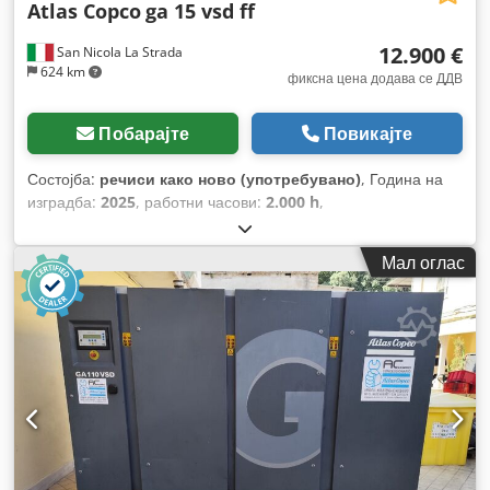
Atlas Copco
ga 15 vsd ff
12.900 €
San Nicola La Strada
624 km
фиксна цена додава се ДДВ
Побарајте
Повикајте
Состојба:
речиси како ново (употребувано)
, Година на
изградба:
2025
, работни часови:
2.000 h
,
Мал оглас