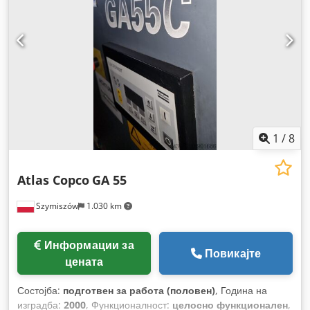
1
/
8
Atlas Copco
GA 55
Szymiszów
1.030 km
Информации за
Повикајте
цената
Состојба:
подготвен за работа (половен)
, Година на
изградба:
2000
, Функционалност:
целосно функционален
,