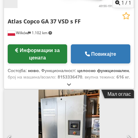
1
/
1
Atlas Copco
GA 37 VSD s FF
Wilków
1.102 km
Информации за
Повикајте
цената
Состојба:
ново
, Функционалност:
целосно функционален
,
број на машина/возило:
8153336470
, вкупна тежина:
616 кг
,
волуменски проток:
399 m³/ч
, притисок (мин.):
4 греда
,
притисок (макс.):
13 греда
, ниво на бучава:
67 dB
, тип на
Мал оглас
ладење:
воздух
, Опрема:
Достапна табличка со
податоци, документација / прирачник, фрижидер за
сушење
,