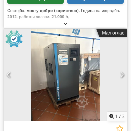
Состојба:
многу добро (користено)
, Година на изградба:
2012
, работни часови:
21.000 h
,
Мал оглас
1
/
3