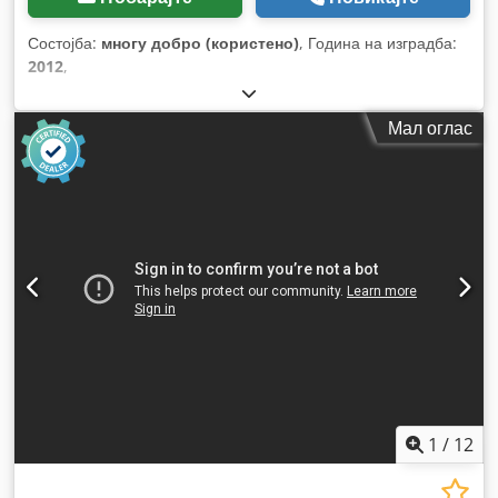
Состојба:
многу добро (користено)
, Година на изградба:
2012
,
Мал оглас
1
/
12