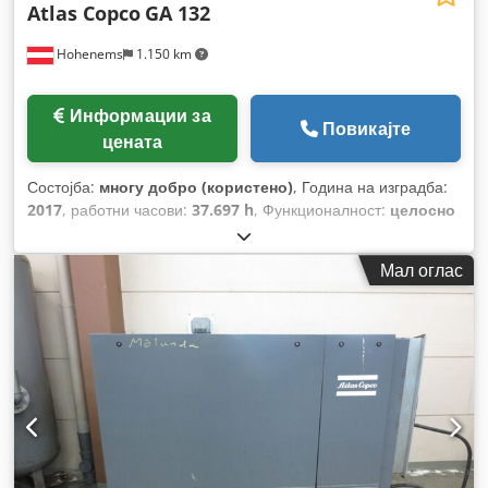
Atlas Copco
GA 132
Hohenems
1.150 km
Информации за
Повикајте
цената
Состојба:
многу добро (користено)
, Година на изградба:
2017
, работни часови:
37.697 h
, Функционалност:
целосно
функционален
,
Мал оглас