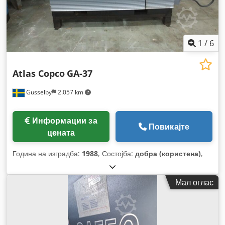
1
/
6
Atlas Copco
GA-37
Gusselby
2.057 km
Информации за
Повикајте
цената
Година на изградба:
1988
, Состојба:
добра (користена)
,
Мал оглас