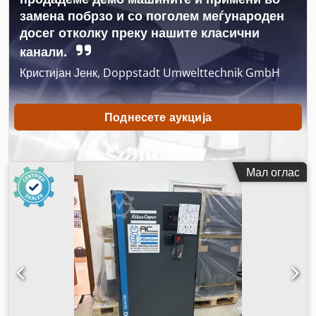
замена побрзо и со поголем меѓународен
досег отколку преку нашите класични
канали.
Кристијан Јенк, Doppstadt Umwelttechnik GmbH
Поднесете аукција
Мал оглас