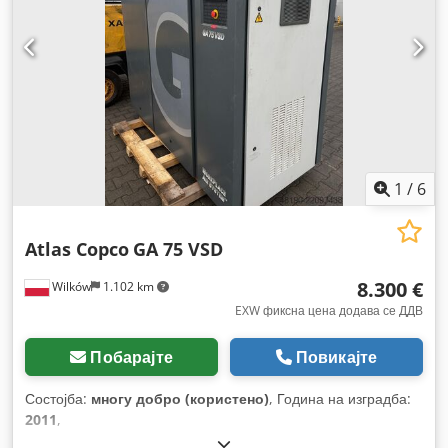
1
/
6
Atlas Copco
GA 75 VSD
8.300 €
Wilków
1.102 km
EXW фиксна цена додава се ДДВ
Побарајте
Повикајте
Состојба:
многу добро (користено)
, Година на изградба:
2011
,