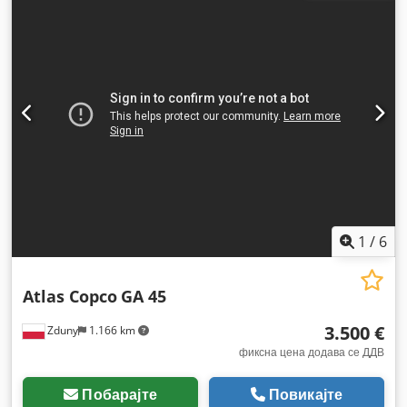
Опрема:
Достапна табличка со податоци,
документација / прирачник
,
1
/
6
Atlas Copco
GA 45
3.500 €
Zduny
1.166 km
фиксна цена додава се ДДВ
Побарајте
Повикајте