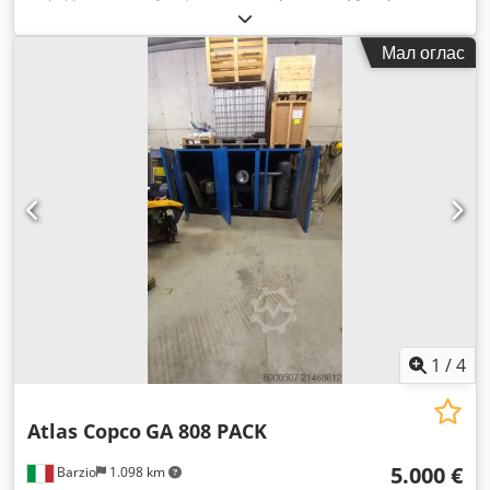
Мал оглас
1
/
4
Atlas Copco
GA 808 PACK
5.000 €
Barzio
1.098 km