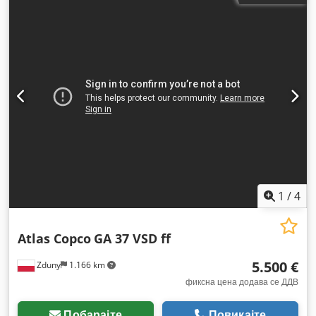
1
/
4
Atlas Copco
GA 37 VSD ff
5.500 €
Zduny
1.166 km
фиксна цена додава се ДДВ
Побарајте
Повикајте