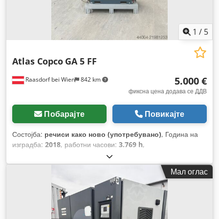
1
/
5
Atlas Copco
GA 5 FF
5.000 €
Raasdorf bei Wien
842 km
фиксна цена додава се ДДВ
Побарајте
Повикајте
Состојба:
речиси како ново (употребувано)
, Година на
изградба:
2018
, работни часови:
3.769 h
,
Мал оглас