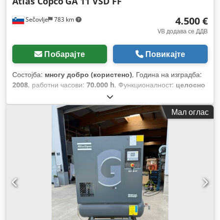
Atlas Copco
GA 11 VSD FF
4.500 €
Sečovlje
783 km
VB додава се ДДВ
Побарајте
Повикајте
Состојба:
многу добро (користено)
, Година на изградба:
2008
, работни часови:
70.000 h
, Функционалност:
целосно
функционален
, број на машина/возило:
API161729
, вкупна
должина:
976 мм
, вкупна ширина:
595 мм
, вкупна висина:
Мал оглас
1.212 мм
, капацитет на резервоарот за гориво:
500 l
,
работен притисок:
10 греда
, притисок (мин.):
13 греда
,
ниво на бучава:
67 dB
, тип на ладење:
воздух
, Опрема:
документација / прирачник, фрижидер за сушење
,