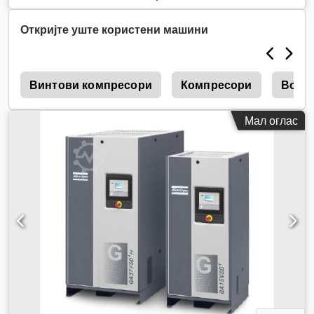
Откријте уште користени машини
6
Винтови компресори
Компресори
Возд
Мал оглас