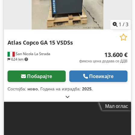
1
/
3
Atlas Copco
GA 15 VSDSs
13.600 €
San Nicola La Strada
624 km
фиксна цена додава се ДДВ
Побарајте
Повикајте
Состојба:
ново
, Година на изградба:
2025
,
Мал оглас