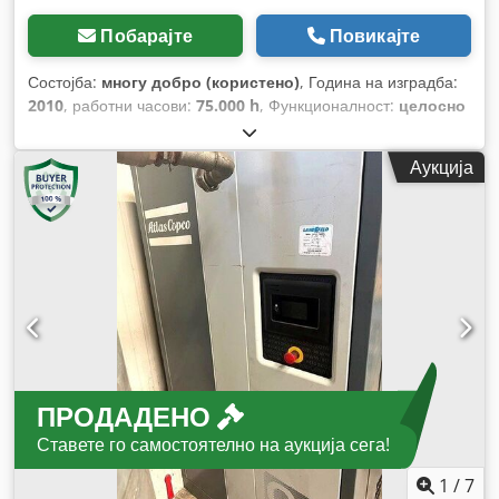
Побарајте
Повикајте
Состојба:
многу добро (користено)
, Година на изградба:
2010
, работни часови:
75.000 h
, Функционалност:
целосно
функционален
,
Аукција
ПРОДАДЕНО
Ставете го самостоятелно на аукција сега!
1
/
7