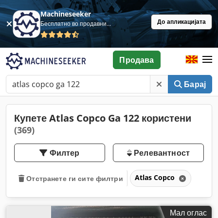
Machineseeker
До апликацијата
Бесплатно во продавница
Продава
Барај
Купете Atlas Copco Ga 122 користени
(369)
Филтер
Релевантност
Atlas Copco
Отстранете ги сите филтри
Мал оглас