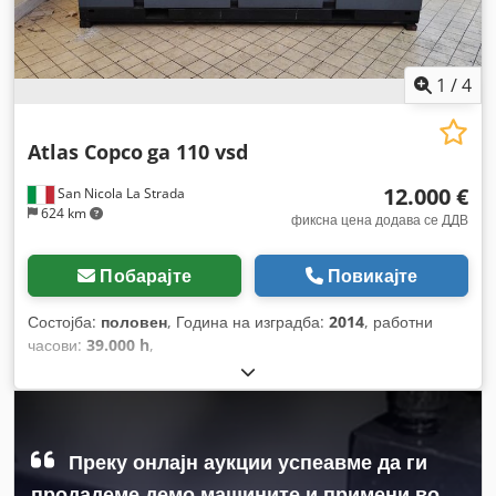
1
/
4
Atlas Copco
ga 110 vsd
12.000 €
San Nicola La Strada
624 km
фиксна цена додава се ДДВ
Побарајте
Повикајте
Состојба:
половен
, Година на изградба:
2014
, работни
часови:
39.000 h
,
Преку онлајн аукции успеавме да ги
продадеме демо машините и примени во