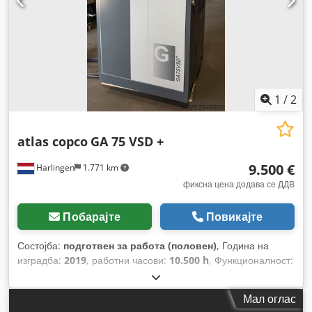
1
/
2
atlas copco
GA 75 VSD +
9.500 €
Harlingen
1.771 km
фиксна цена додава се ДДВ
Побарајте
Повикајте
Состојба:
подготвен за работа (половен)
, Година на
изградба:
2019
, работни часови:
10.500 h
, Функционалност:
целосно функционален
, вкупна тежина:
898 кг
, моќ:
75
kW (101,97 коњски сили)
, волуменски проток:
476 m³/ч
,
Мал оглас
притисок (макс.):
13 греда
, тип на ладење:
воздух
,