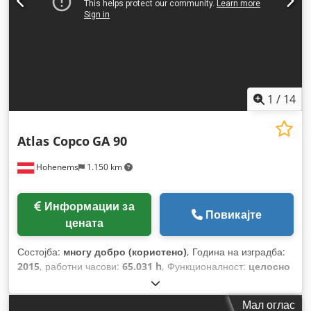
1
/
14
Atlas Copco
GA 90
Hohenems
1.150 km
Информации за
Повикајте
цената
Состојба:
многу добро (користено)
, Година на изградба:
2015
, работни часови:
65.031 h
, Функционалност:
целосно
функционален
,
Мал оглас