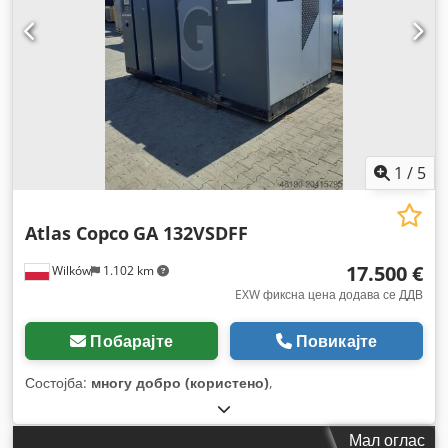
1
/
5
Atlas Copco
GA 132VSDFF
17.500 €
Wilków
1.102 km
EXW фиксна цена додава се ДДВ
Побарајте
Повикајте
Состојба:
многу добро (користено)
,
Мал оглас