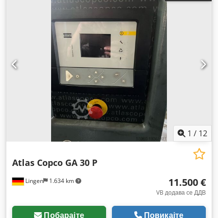
1
/
12
Atlas Copco GA 30 P
11.500 €
Lingen
1.634 km
VB додава се ДДВ
Побарајте
Повикајте