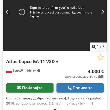
1
/
5
Atlas Copco
GA 11 VSD +
4.000 €
Zduny
1.166 km
фиксна цена додава се ДДВ
Побарајте
Повикајте
Состојба:
многу добро (користено)
, Година на изградба:
2016
, волуменски проток:
2,2 m³/ч
, притисок (мин.):
8
греда
,