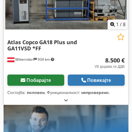
1
/
8
Atlas Copco
GA18 Plus und
GA11VSD *FF
8.500 €
Mitterndorf
934 km
VB додава се ДДВ
Побарајте
Повикајте
Состојба:
половен
, Функционалност:
непроверено
,