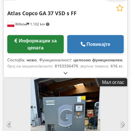
Atlas Copco
GA 37 VSD s FF
Wilków
1.102 km
Информации за
Повикајте
цената
Состојба:
ново
, Функционалност:
целосно функционален
,
број на машина/возило:
8153336470
, вкупна тежина:
616 кг
,
волуменски проток:
399 m³/ч
, притисок (мин.):
4 греда
,
притисок (макс.):
13 греда
, ниво на бучава:
67 dB
, тип на
Мал оглас
ладење:
воздух
, Опрема:
Достапна табличка со
податоци, документација / прирачник, фрижидер за
сушење
,