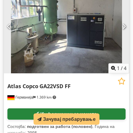
1
/
4
Atlas Copco
GA22VSD FF
Германија
1.369 km
Информации за цената
Зачувај пребарување
Состојба:
подготвен за работа (половен)
, Година на
изградба:
2008
,