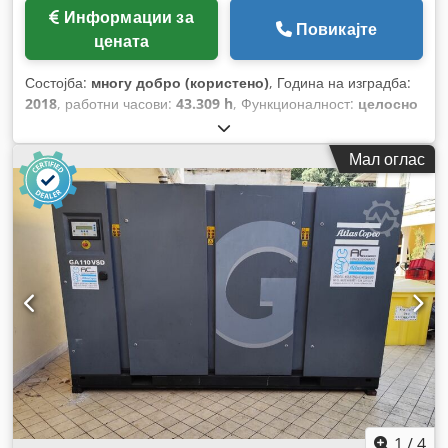
Информации за
Повикајте
цената
Состојба:
многу добро (користено)
, Година на изградба:
2018
, работни часови:
43.309 h
, Функционалност:
целосно
функционален
,
Мал оглас
1
/
4