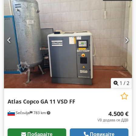
1
/
2
Atlas Copco
GA 11 VSD FF
4.500 €
Sečovlje
783 km
VB додава се ДДВ
Побарајте
Повикајте