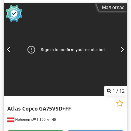
Мал оглас
1
/
12
Atlas Copco
GA75VSD+FF
Hohenems
1.150 km