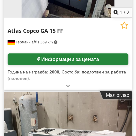
1
/
2
Atlas Copco
GA 15 FF
Германија
1.369 km
Информации за цената
Година на изградба:
2000
, Состојба:
подготвен за работа
(половен)
,
Мал оглас