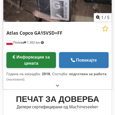
1
/
5
Atlas Copco
GA15VSD+FF
Полска
1.392 km
Информации за
Повикајте
цената
Година на изградба:
2018
, Состојба:
подготвен за работа
(половен)
,
ПЕЧАТ ЗА ДОВЕРБА
Дилери сертифицирани од Machineseeker