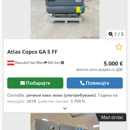
1
/
5
Atlas Copco
GA 5 FF
5.000 €
Raasdorf bei Wien
842 km
фиксна цена додава се ДДВ
Побарајте
Повикајте
Состојба:
речиси како ново (употребувано)
, Година на
изградба:
2018
, работни часови:
3.769 h
,
Мал оглас