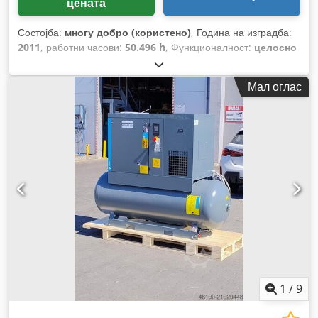
цената
Состојба:
многу добро (користено)
, Година на изградба:
2011
, работни часови:
50.496 h
, Функционалност:
целосно
функционален
,
Мал оглас
1
/
9