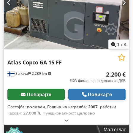
1
/
4
Atlas Copco
GA 15 FF
2.200 €
Sulkava
2.289 km
EXW фиксна цена додава се ДДВ
Побарајте
Повикајте
Состојба:
половен
, Година на изградба:
2007
, работни
часови:
27.000 h
, Функционалност:
целосно
функционален
, број на машина/возило:
API454025
,
Мал оглас