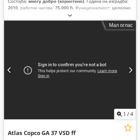
Состојба:
многу добро (користено)
, Година на изградба:
2010
, работни часови:
75.000 h
, Функционалност:
целосно
функционален
,
Мал оглас
1
/
4
Atlas Copco
GA 37 VSD ff