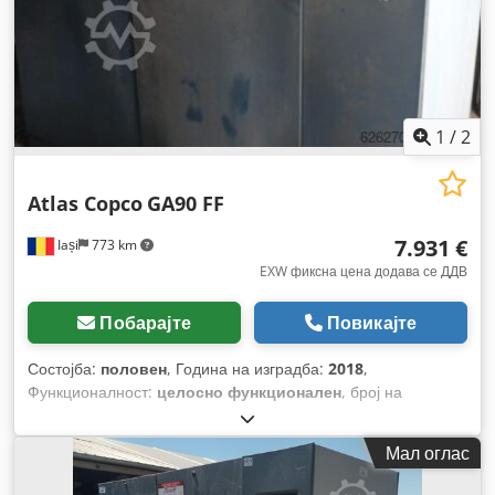
1
/
2
Atlas Copco
GA90 FF
7.931 €
Iași
773 km
EXW фиксна цена додава се ДДВ
Побарајте
Повикајте
Состојба:
половен
, Година на изградба:
2018
,
Функционалност:
целосно функционален
, број на
машина/возило:
API628950
,
Мал оглас