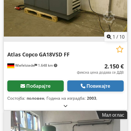
1
/
10
Atlas Copco
GA18VSD FF
2.150 €
Wiefelstede
1.648 km
фиксна цена додава се ДДВ
Побарајте
Повикајте
Состојба:
половен
, Година на изградба:
2003
,
Мал оглас