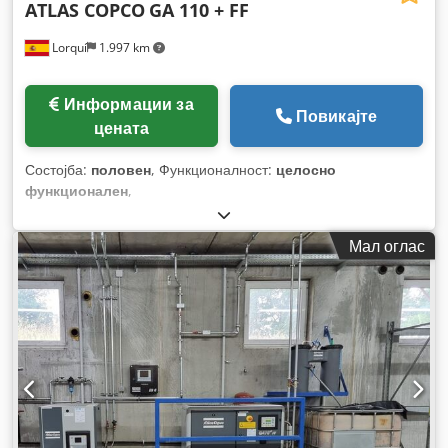
ATLAS COPCO
GA 110 + FF
Lorquí
1.997 km
Информации за
Повикајте
цената
Состојба:
половен
, Функционалност:
целосно
функционален
,
Мал оглас