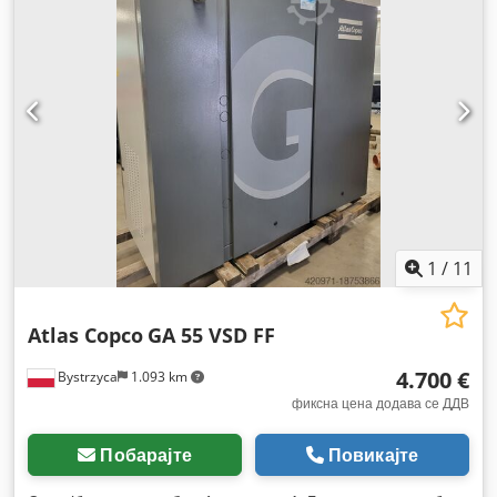
1
/
11
Atlas Copco
GA 55 VSD FF
4.700 €
Bystrzyca
1.093 km
фиксна цена додава се ДДВ
Побарајте
Повикајте