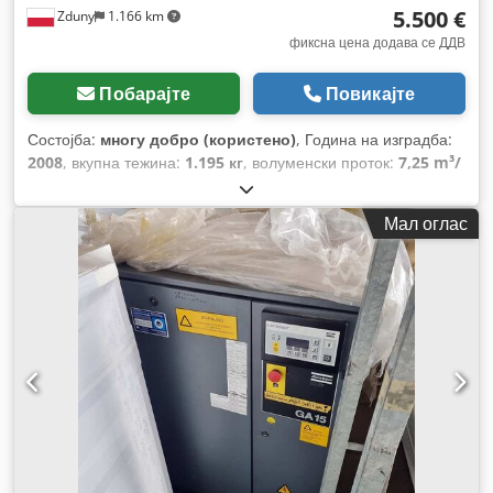
5.500 €
Zduny
1.166 km
фиксна цена додава се ДДВ
Побарајте
Повикајте
Состојба:
многу добро (користено)
, Година на изградба:
2008
, вкупна тежина:
1.195 кг
, волуменски проток:
7,25 m³/
ч
, работен притисок:
13 греда
, влезен напон:
400 V
,
Мал оглас