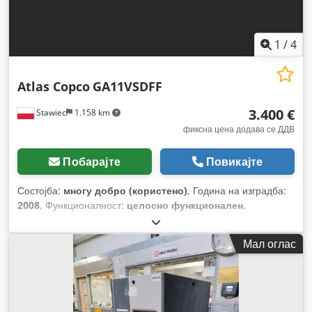
1
/
4
Atlas Copco
GA11VSDFF
3.400 €
Stawiec
1.158 km
фиксна цена додава се ДДВ
Побарајте
Повикајте
Состојба:
многу добро (користено)
, Година на изградба:
2008
, Функционалност:
целосно функционален
,
Мал оглас