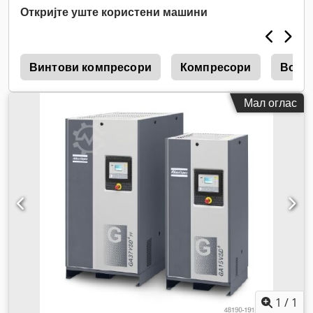
Откријте уште користени машини
6
Винтови компресори
Компресори
Возд
Мал оглас
1
/
1