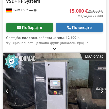
VSD+ FF System
15.000 €
Kiel
1.652 km
25.000 €
VB додава се ДДВ
Побарајте
Повикајте
Состојба:
половен
, работни часови:
12.100 h
,
Функционалност:
целосно функционален
, број на
машина/возило:
010460
,
Мал оглас