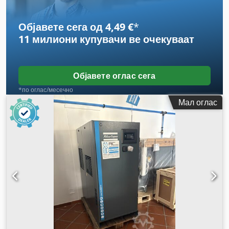
Објавете сега од 4,49 €
*
11 милиони купувачи
ве очекуваат
Објавете оглас сега
*по оглас/месечно
Мал оглас