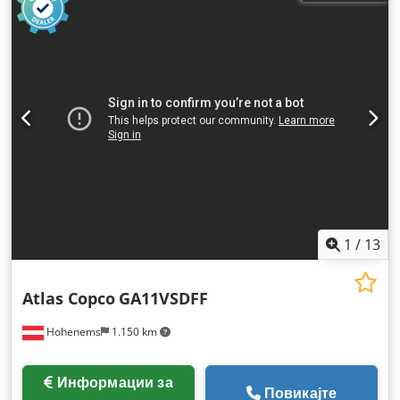
1
/
13
Atlas Copco
GA11VSDFF
Hohenems
1.150 km
Информации за
Повикајте