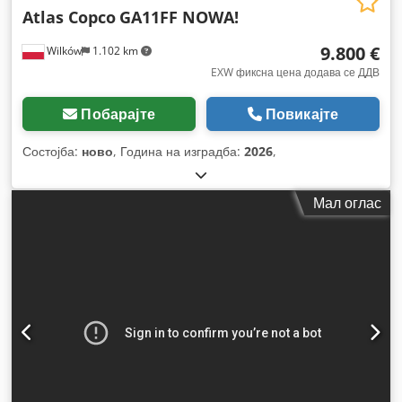
Atlas Copco
GA11FF NOWA!
9.800 €
Wilków
1.102 km
EXW фиксна цена додава се ДДВ
Побарајте
Повикајте
Состојба:
ново
, Година на изградба:
2026
,
Мал оглас