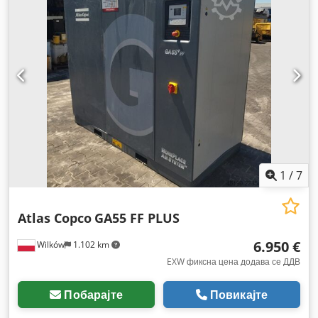
1
/
7
Atlas Copco
GA55 FF PLUS
6.950 €
Wilków
1.102 km
EXW фиксна цена додава се ДДВ
Побарајте
Повикајте