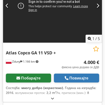
1
/
5
Atlas Copco
GA 11 VSD +
4.000 €
Zduny
1.166 km
фиксна цена додава се ДДВ
Побарајте
Повикајте
Состојба:
многу добро (користено)
, Година на изградба:
2016
, волуменски проток:
2,2 m³/ч
, притисок (мин.):
8
греда
,