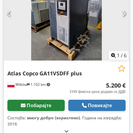
1
/
6
Atlas Copco
GA11VSDFF plus
5.200 €
Wilków
1.102 km
EXW фиксна цена додава се ДДВ
Побарајте
Повикајте
Состојба:
многу добро (користено)
, Година на изградба:
2018
,