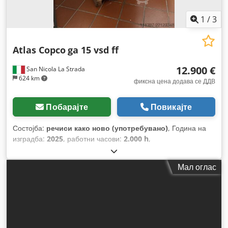
1
/
3
Atlas Copco
ga 15 vsd ff
12.900 €
San Nicola La Strada
624 km
фиксна цена додава се ДДВ
Побарајте
Повикајте
Состојба:
речиси како ново (употребувано)
, Година на
изградба:
2025
, работни часови:
2.000 h
,
Мал оглас