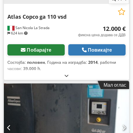
Atlas Copco
ga 110 vsd
12.000 €
San Nicola La Strada
624 km
фиксна цена додава се ДДВ
Побарајте
Повикајте
Состојба:
половен
, Година на изградба:
2014
, работни
часови:
39.000 h
,
Мал оглас