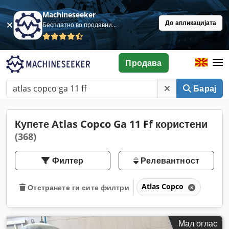
Machineseeker
До апликацијата
Бесплатно во продавница
Продава
Барај
Купете Atlas Copco Ga 11 Ff користени
(368)
Филтер
Релевантност
Atlas Copco
Отстранете ги сите филтри
Мал оглас