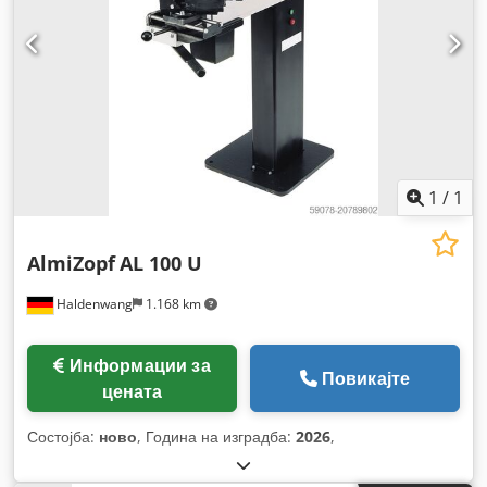
1
/
1
AlmiZopf
AL 100 U
Haldenwang
1.168 km
Информации за
Повикајте
цената
Состојба:
ново
, Година на изградба:
2026
,