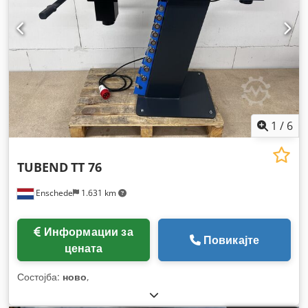
1
/
6
TUBEND
TT 76
Enschede
1.631 km
Информации за
Повикајте
цената
Состојба:
ново
,