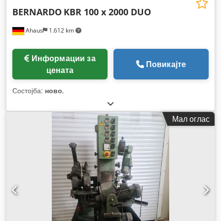
BERNARDO
KBR 100 x 2000 DUO
Ahaus
1.612 km
Информации за
Повикајте
цената
Состојба:
ново
,
Мал оглас