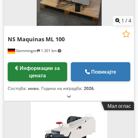
1
/
4
NS Maquinas
ML 100
Gemmingen
1.301 km
Информации за
Повикајте
цената
Состојба:
ново
, Година на изградба:
2026
,
Мал оглас