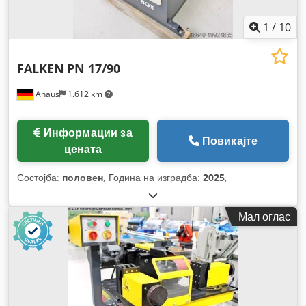
1
/
10
FALKEN
PN 17/90
Ahaus
1.612 km
Информации за
Повикајте
цената
Состојба:
половен
, Година на изградба:
2025
,
Мал оглас