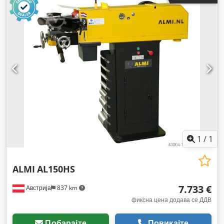
1
/
1
ALMI
AL150HS
7.733 €
Австрија
837 km
фиксна цена додава се ДДВ
Побарајте
Повикајте