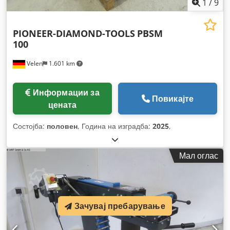
1
/
9
PIONEER-DIAMOND-TOOLS
PBSM
100
Velen
1.601 km
Информации за
Повикајте
цената
Состојба:
половен
, Година на изградба:
2025
,
Мал оглас
Зачувај пребарување