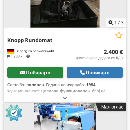
1
/
3
Knopp
Rundomat
2.400 €
Triberg im Schwarzwald
1.288 km
фиксна цена додава се ДДВ
Побарајте
Повикајте
Состојба:
половен
, Година на изградба:
1984
,
Функционалност:
целосно функционален
, број на
машина/возило:
3818
, вкупна тежина:
500 кг
,
Мал оглас