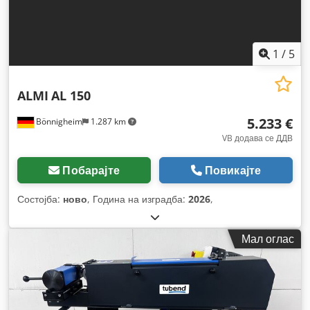
1
/
5
ALMI
AL 150
5.233 €
Bönnigheim
1.287 km
VB додава се ДДВ
Побарајте
Повикајте
Состојба:
ново
, Година на изградба:
2026
,
Мал оглас