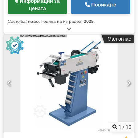
Информации за
Повикајте
цената
Состојба:
ново
, Година на изградба:
2025
,
Мал оглас
1
/
10