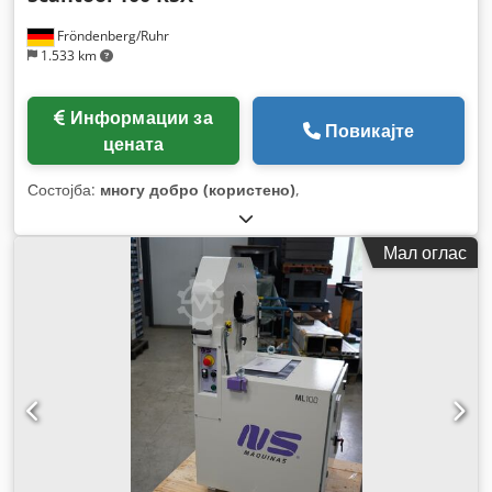
Fröndenberg/Ruhr
1.533 km
Информации за
Повикајте
цената
Состојба:
многу добро (користено)
,
Мал оглас