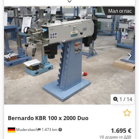
Мал оглас
1
/
14
Bernardo
KBR 100 x 2000 Duo
1.695 €
Mudersbach
1.473 km
VB додава се ДДВ