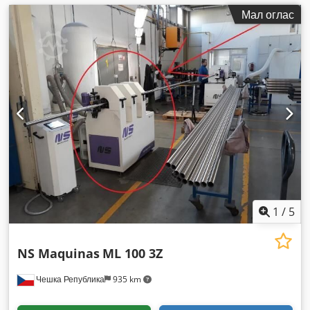
Мал оглас
1
/
5
NS Maquinas
ML 100 3Z
Чешка Република
935 km