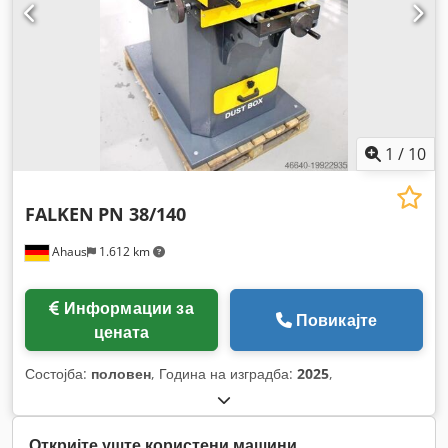
1
/
10
FALKEN
PN 38/140
Ahaus
1.612 km
Информации за
Повикајте
цената
Состојба:
половен
, Година на изградба:
2025
,
Откријте уште користени машини