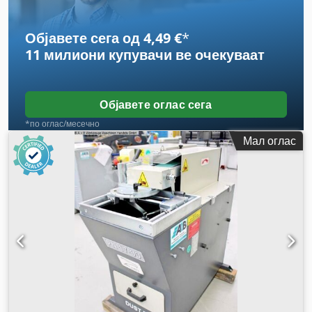
Објавете сега од 4,49 €
*
11 милиони купувачи
ве очекуваат
Објавете оглас сега
*по оглас/месечно
Мал оглас