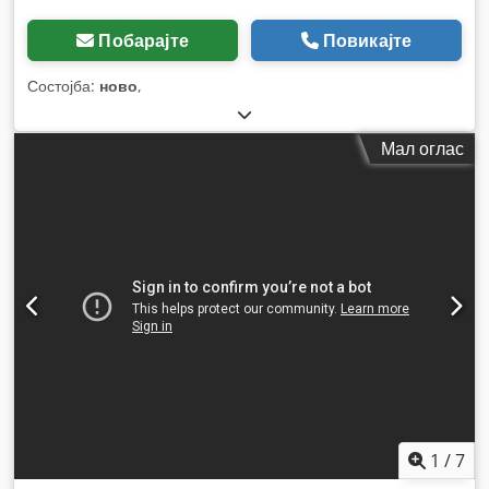
Побарајте
Повикајте
Состојба:
ново
,
Мал оглас
1
/
7