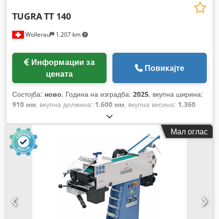
TUGRA
TT 140
Wollerau
1.207 km
Информации за
Повикајте
цената
Состојба:
ново
, Година на изградба:
2025
, вкупна ширина:
910 мм
, вкупна должина:
1.600 мм
, вкупна висина:
1.360
мм
, тип на влезен струја:
трифазен
, вкупна тежина:
360 кг
,
Дијаметар на цевка (макс.):
140 мм
, влезен напон:
380 V
,
Мал оглас
должина на транспортната лента:
2.000 мм
, моќ:
2,4 kW
(3,26 коњски сили)
, максимална брзина на вртење:
2.800
обр/мин
, ротациона брзина (мин.):
1.400 обр/мин
,