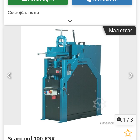
Состојба:
ново
,
Мал оглас
1
/
3
Scantool
100 RSX