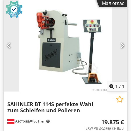
Мал оглас
1
/
1
SAHINLER
BT 114S perfekte Wahl
zum Schleifen und Polieren
19.875 €
Австрија
861 km
EXW VB додава се ДДВ