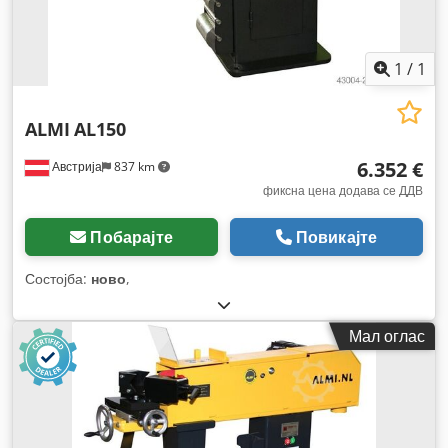
1
/
1
ALMI
AL150
6.352 €
Австрија
837 km
фиксна цена додава се ДДВ
Побарајте
Повикајте
Состојба:
ново
,
Мал оглас