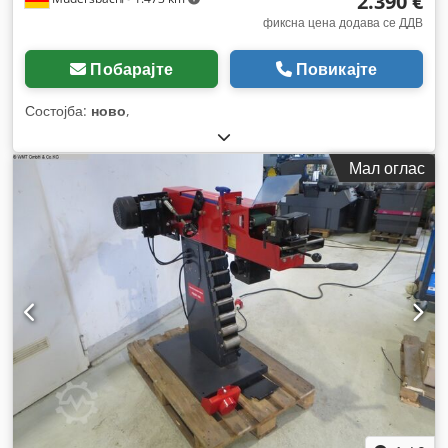
2.390 €
фиксна цена додава се ДДВ
Побарајте
Повикајте
Состојба:
ново
,
Мал оглас