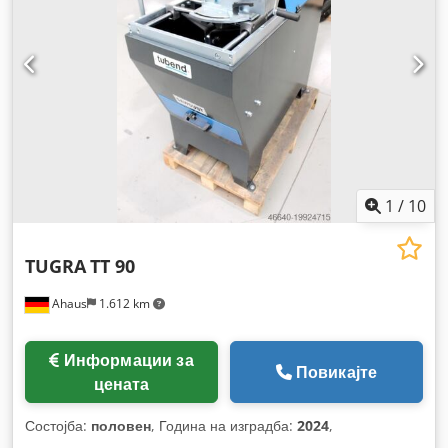
1
/
10
TUGRA
TT 90
Ahaus
1.612 km
Информации за
Повикајте
цената
Состојба:
половен
, Година на изградба:
2024
,