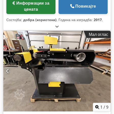
Информации за
Повикајте
цената
Состојба:
добра (користена)
, Година на изградба:
2017
,
Мал оглас
1
/
9