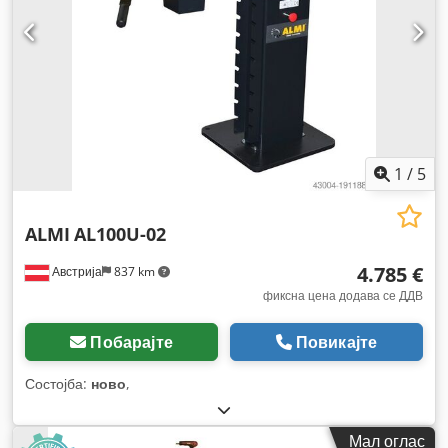
1
/
5
ALMI
AL100U-02
4.785 €
Австрија
837 km
фиксна цена додава се ДДВ
Побарајте
Повикајте
Состојба:
ново
,
Мал оглас