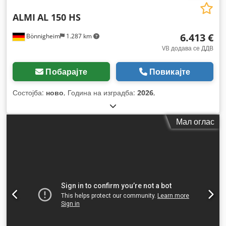
ALMI
AL 150 HS
6.413 €
Bönnigheim
1.287 km
VB додава се ДДВ
Побарајте
Повикајте
Состојба:
ново
, Година на изградба:
2026
,
Мал оглас