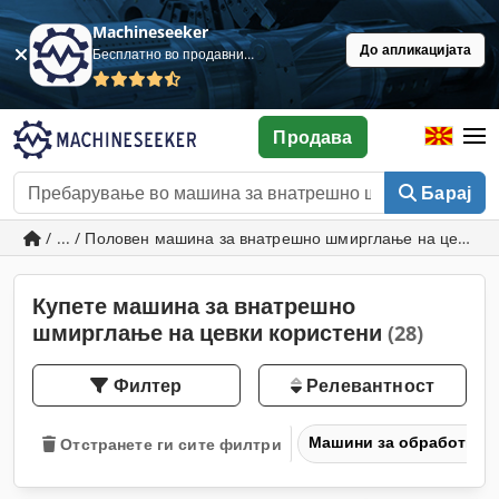
Machineseeker
До апликацијата
Бесплатно во продавница
Продава
Барај
/ ... / Половен машина за внатрешно шмирглање на цевки
Купете машина за внатрешно
шмирглање на цевки користени
(28)
Филтер
Релевантност
Машини за обработка н
Отстранете ги сите филтри