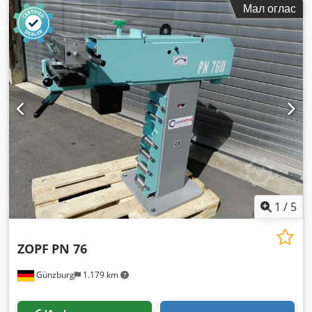
Мал оглас
1
/
5
ZOPF
PN 76
Günzburg
1.179 km