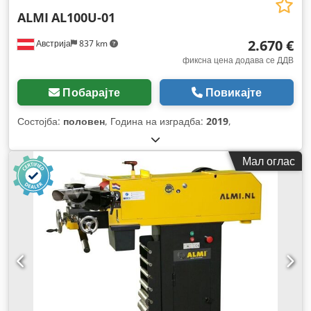
ALMI
AL100U-01
2.670 €
Австрија
837 km
фиксна цена додава се ДДВ
Побарајте
Повикајте
Состојба:
половен
, Година на изградба:
2019
,
Мал оглас