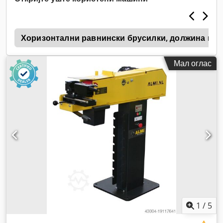
s
Хоризонтални равнински брусилки, должина на 
Мал оглас
1
/
5