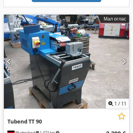
Мал оглас
1
/
11
Tubend
TT 90
Mudersbach
1.473 km