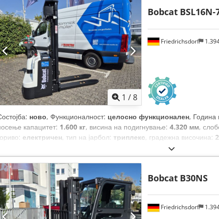
Bobcat
BSL16N-
Friedrichsdorf
1.39
1
/
8
Состојба:
ново
, Функционалност:
целосно функционален
, Година
носење капацитет:
1.600 кг
, висина на подигнување:
4.320 мм
, сло
гориво:
електричен
, тип на јарбол:
триплекс
, градежна височина:
2
мм
, празна тежина:
1.340 кг
, вкупна должина:
1.964 мм
, тип на пого
Bobcat
B30NS
Friedrichsdorf
1.39