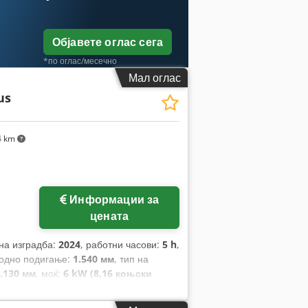
Објавете оглас сега
*по оглас/месечно
Мал оглас
us
4 km
Информации за
цената
 на изградба:
2024
, работни часови:
5 h
,
бодно подигање:
1.540 мм
, тип на
.130 мм
, моќ:
6 kW (8,16 коњски
ките:
1.200 мм
, празна тежина:
3.250
на:
1.090 мм
,