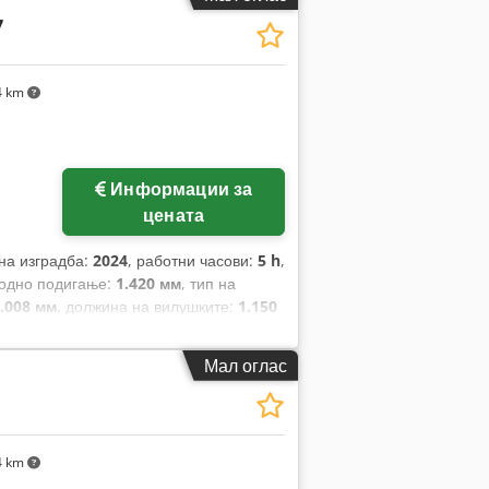
7
4 km
Информации за
цената
 на изградба:
2024
, работни часови:
5 h
,
бодно подигање:
1.420 мм
, тип на
.008 мм
, должина на вилушките:
1.150
н:
Elektro
, градежна ширина:
820 мм
,
Мал оглас
4 km