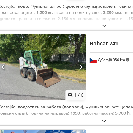
Состојба:
ново
, Функционалност:
целосно функционален
, Година
носење капацитет:
1.200 кг
, висина на подигнување:
3.200 мм
, тип 
дуплекс
, градежна височина:
2.150 мм
, должина на вилушките:
1.1
должина:
1.710 мм
, тип на погон:
Elektro
, градежна ширина:
800 м
Bobcat
741
Výčapy
956 km
1
/
6
Состојба:
подготвен за работа (половен)
, Функционалност:
целос
коњски сили)
, Година на изградба:
1990
, работни часови:
5.700 h
,