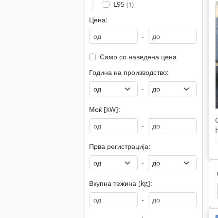
L95
(1)
Цена:
-
Само со наведена цена
Година на производство:
-
Моќ [kW]:
-
Прва регистрација:
-
Вкупна тежина [kg]:
 Подигнувач
Виљушка
Виљушкар Вилици
-