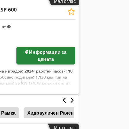
Мал оглас
LSP 600
4 km
Информации за
цената
 на изградба:
2024
, работни часови:
10
лободно подигање:
1.130 мм
, тип на
мм
, моќ:
55 kW (74,78 коњски сили)
,
1.200 мм
, празна тежина:
6.930 кг
,
.455 мм
,
 Рамка
Хидрауличен Рачен Вентил
Рачен Уда
Мал оглас