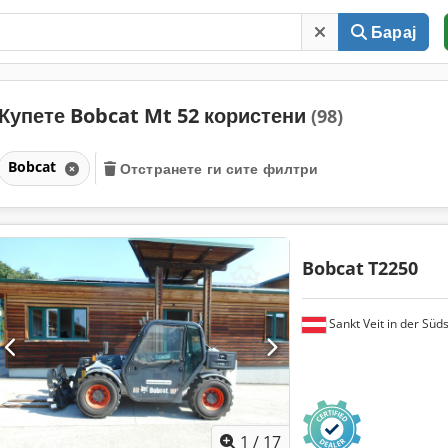
Барај
Купете Bobcat Mt 52 користени
(98)
Bobcat
Отстранете ги сите филтри
Bobcat
T2250
Sankt Veit in der Süd
1
/
17