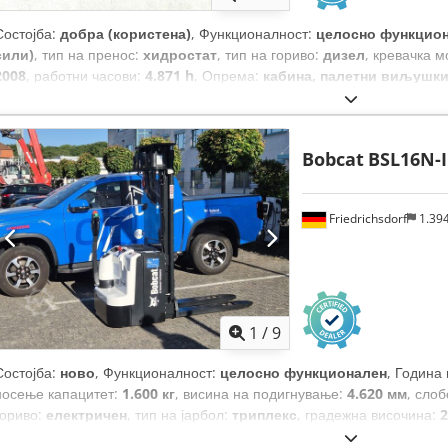
Состојба:
добра (користена)
, Функционалност:
целосно функцио
сили)
, тип на пренос:
хидростат
, тип на гориво:
дизел
, кревачка м
2008
, работни часови:
4.871 h
, Опрема:
кабина, палетни виљушк
Bobcat
BSL16N-I
Friedrichsdorf
1.39
1
/
9
Состојба:
ново
, Функционалност:
целосно функционален
, Година
носење капацитет:
1.600 кг
, висина на подигнување:
4.620 мм
, сло
гориво:
електричен
, тип на јарбол:
триплекс
, градежна височина:
2
мм
, празна тежина:
1.340 кг
, вкупна должина:
1.964 мм
, тип на пого