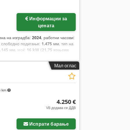
Информации за
цената
ина на изградба:
2024
, работни часови:
, слободно подигање:
1.475 мм
, тип на
.145 мм
, моќ:
16 kW (21,75 коњски
ушките:
1.200 мм
, празна тежина:
4.850
на:
1.244 мм
,
Мал оглас
4 km
4.250 €
VB додава се ДДВ
Испрати барање