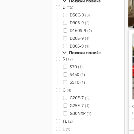
Покажи повеќе
D
(15)
D50C-9
(3)
D90S-9
(2)
D160S-9
(2)
D20S-9
(1)
D30S-9
(1)
Покажи повеќе
S
(12)
S70
(1)
S450
(1)
S510
(1)
G
(4)
G20E-7
(2)
G25E-7
(1)
G30NXP
(1)
TL
(2)
L
(1)