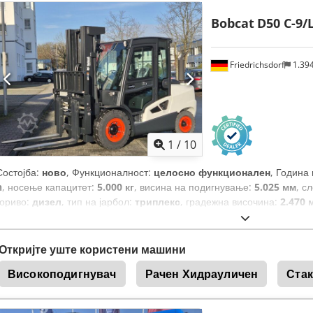
Bobcat
D50 C-9/
Friedrichsdorf
1.39
1
/
10
Состојба:
ново
, Функционалност:
целосно функционален
, Година
h
, носење капацитет:
5.000 кг
, висина на подигнување:
5.025 мм
, с
гориво:
дизел
, тип на јарбол:
триплекс
, градежна височина:
2.470 
ширина на вилушкарската рамка:
1.300 мм
, должина на вилушките:
вкупна должина:
3.300 мм
, тип на погон:
Diesel
, градежна ширина:
1
Откријте уште користени машини
Високоподигнувач
Рачен Хидрауличен
Стак