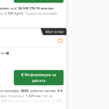
нален
, моќ:
56 kW (76,14 коњски
оќ:
2.200 kg/m
, Година на изградба:
и
,
Мал оглас
4 km
Информации за
цената
 на изградба:
2025
, работни часови:
5 h
,
бодно подигање:
1.520 мм
, тип на
.108 мм
, должина на вилушките:
1.150
н:
Elektro
, градежна ширина:
820 мм
,