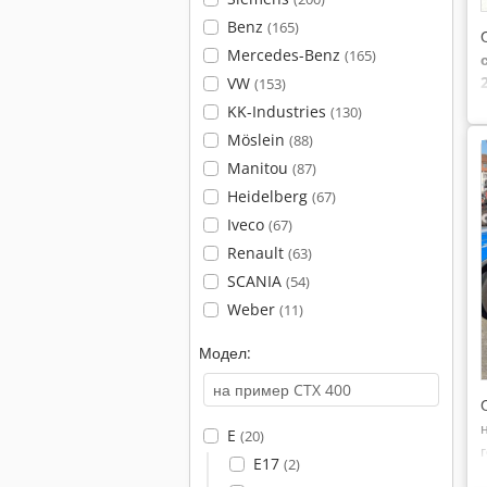
Benz
(165)
Mercedes-Benz
(165)
VW
(153)
KK-Industries
(130)
Möslein
(88)
Manitou
(87)
Heidelberg
(67)
Iveco
(67)
Renault
(63)
SCANIA
(54)
Weber
(11)
Модел:
E
(20)
E17
(2)