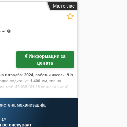
Мал оглас
4 km
Информации за
цената
 на изградба:
2024
, работни часови:
9 h
,
бодно подигање:
1.400 мм
, тип на
мм
, моќ:
45 kW (61,18 коњски сили)
,
1.200 мм
, празна тежина:
4.850 кг
,
.290 мм
,
ристена механизација
 €
*
и
ве очекуваат