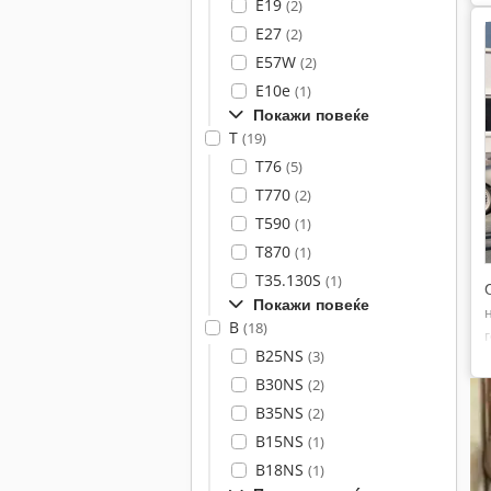
E19
(2)
E27
(2)
E57W
(2)
E10e
(1)
Покажи повеќе
T
(19)
T76
(5)
T770
(2)
T590
(1)
T870
(1)
T35.130S
(1)
Покажи повеќе
B
(18)
B25NS
(3)
B30NS
(2)
B35NS
(2)
B15NS
(1)
B18NS
(1)