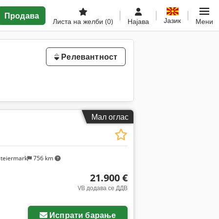
Продава
Јазик
Листа на желби
(0)
Најава
Мени
Релевантност
Мал оглас
steiermark
756 km
21.900 €
VB додава се ДДВ
Испрати барање