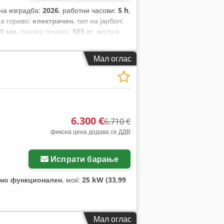
 на изградба:
2026
, работни часови:
5 h
,
на гориво:
електричен
, тип на јарбол:
50 мм
, празна тежина:
585 кг
, вкупна
м
,
Мал оглас
6.300 €
6.710 €
фиксна цена додава се ДДВ
Испрати барање
но функционален
, моќ:
25 kW (33,99
Мал оглас