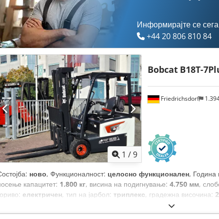
Информирајте се сега
+44 20 806 810 84
Bobcat
B18T-7Pl
Friedrichsdorf
1.39
1
/
9
Состојба:
ново
, Функционалност:
целосно функционален
, Година
носење капацитет:
1.800 кг
, висина на подигнување:
4.750 мм
, сло
гориво:
електричен
, тип на јарбол:
триплекс
, градежна височина:
2
сили)
, ширина на вилушкарската рамка:
902 мм
, должина на вилуш
кг
, вкупна должина:
1.991 мм
, тип на погон:
Elektro
, градежна шири