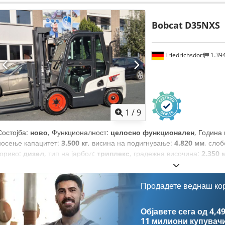
Bobcat
D35NXS
Friedrichsdorf
1.39
1
/
9
Состојба:
ново
, Функционалност:
целосно функционален
, Година
носење капацитет:
3.500 кг
, висина на подигнување:
4.820 мм
, сло
гориво:
дизел
, тип на јарбол:
триплекс
, градежна височина:
2.350 
ширина на вилушкарската рамка:
1.190 мм
, должина на вилушките:
вкупна должина:
2.750 мм
, тип на погон:
Diesel
, градежна ширина:
1
Продадете веднаш ко
Објавете сега од 4,49
11 милиони купувач