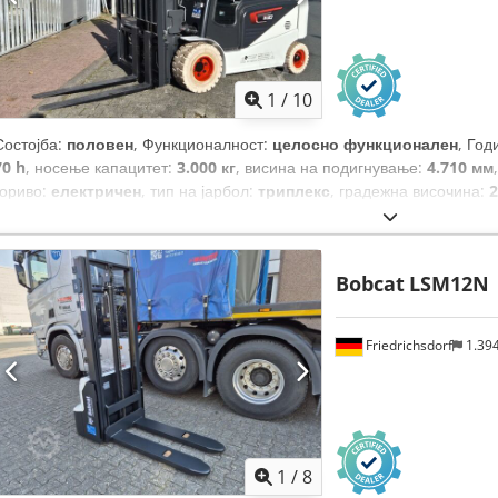
1
/
10
Состојба:
половен
, Функционалност:
целосно функционален
, Год
70 h
, носење капацитет:
3.000 кг
, висина на подигнување:
4.710 мм
гориво:
електричен
, тип на јарбол:
триплекс
, градежна височина:
2
сили)
, ширина на вилушкарската рамка:
1.116 мм
, должина на вил
кг
, вкупна должина:
2.520 мм
, тип на погон:
Elektro
, градежна шири
Bobcat
LSM12N
Friedrichsdorf
1.39
1
/
8