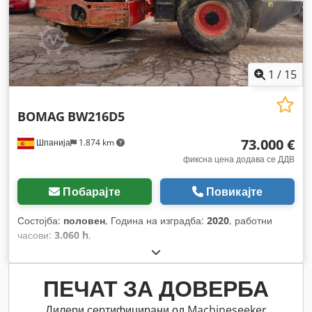
1
/
15
BOMAG
BW216D5
73.000 €
Шпанија
1.874 km
фиксна цена додава се ДДВ
Побарајте
Повикајте
Состојба:
половен
, Година на изградба:
2020
, работни
часови:
3.060 h
,
ПЕЧАТ ЗА ДОВЕРБА
Дилери сертифицирани од Machineseeker