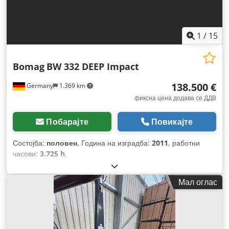
1
/
15
Bomag
BW 332 DEEP Impact
138.500 €
Germany
1.369 km
фиксна цена додава се ДДВ
Побарајте
Повикајте
Состојба:
половен
, Година на изградба:
2011
, работни
часови:
3.725 h
,
Мал оглас