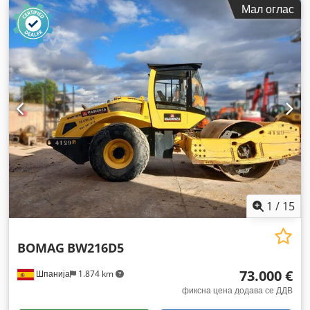
Мал оглас
1
/
15
BOMAG
BW216D5
73.000 €
Шпанија
1.874 km
фиксна цена додава се ДДВ