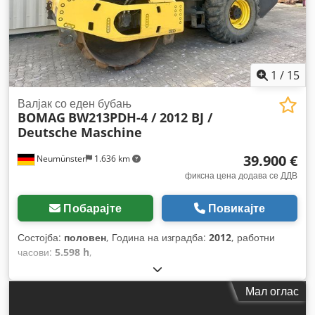
1
/
15
Валјак со еден бубањ
BOMAG
BW213PDH-4 / 2012 BJ /
Deutsche Maschine
39.900 €
Neumünster
1.636 km
фиксна цена додава се ДДВ
Побарајте
Повикајте
Состојба:
половен
, Година на изградба:
2012
, работни
часови:
5.598 h
,
Мал оглас