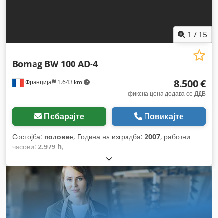
1
/
15
Bomag
BW 100 AD-4
8.500 €
Франција
1.643 km
фиксна цена додава се ДДВ
Побарајте
Повикајте
Состојба:
половен
, Година на изградба:
2007
, работни
часови:
2.979 h
,