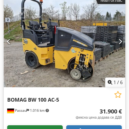
Мал оглас
1
/
6
BOMAG
BW 100 AC-5
31.900 €
Passau
1.016 km
фиксна цена додава се ДДВ