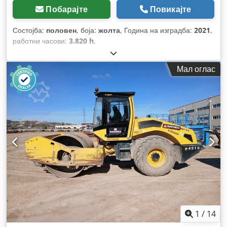
Побарајте
Повикајте
Состојба:
половен
, боја:
жолта
, Година на изградба:
2021
,
работни часови:
3.820 h
,
Мал оглас
1
/
14