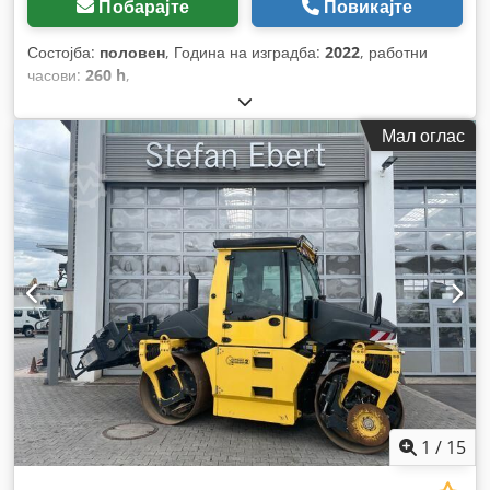
Побарајте
Повикајте
Состојба:
половен
, Година на изградба:
2022
, работни
часови:
260 h
,
Мал оглас
1
/
15