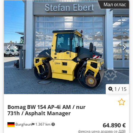
Мал оглас
1
/
15
Bomag
BW 154 AP-4i AM / nur
731h / Asphalt Manager
64.890 €
Burghaun
1.367 km
фиксна цена додава се ДДВ