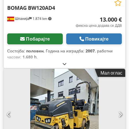
BOMAG
BW120AD4
13.000 €
Шпанија
1.874 km
фиксна цена додава се ДДВ
Побарајте
Повикајте
Состојба:
половен
, Година на изградба:
2007
, работни
часови:
1.680 h
,
Мал оглас