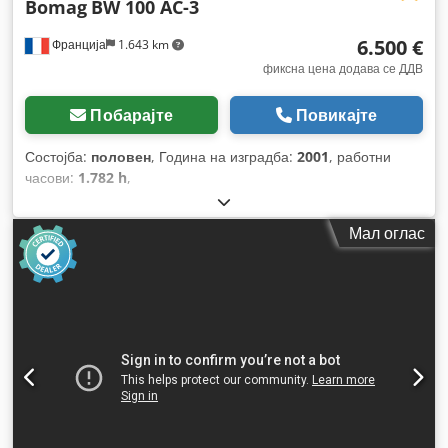
Bomag
BW 100 AC-3
6.500 €
Франција
1.643 km
фиксна цена додава се ДДВ
Побарајте
Повикајте
Состојба:
половен
, Година на изградба:
2001
, работни
часови:
1.782 h
,
Мал оглас