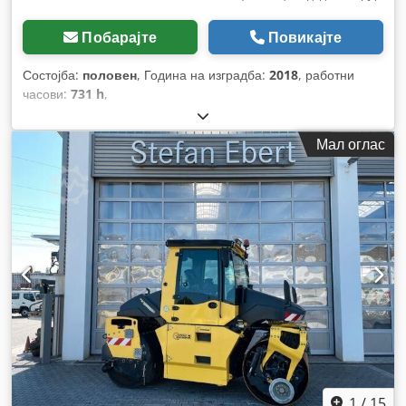
Побарајте
Повикајте
Состојба:
половен
, Година на изградба:
2018
, работни
часови:
731 h
,
Мал оглас
1
/
15