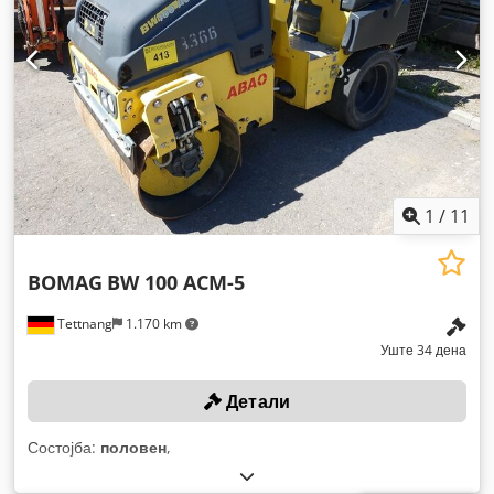
1
/
11
BOMAG
BW 100 ACM-5
Tettnang
1.170 km
Уште 34 дена
Детали
Состојба:
половен
,