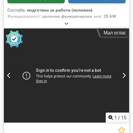
Состојба:
подготвен за работа (половен)
,
Функционалност:
целосно функционален
, моќ:
25 kW
(33,99 коњски сили)
, празна тежина:
2.800 кг
, Година на
изградба:
2007
, работни часови:
2.950 h
,
Мал оглас
1
/
15