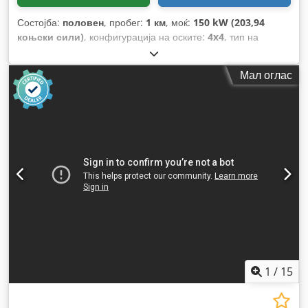
Состојба:
половен
, пробег:
1 км
, моќ:
150 kW (203,94
коњски сили)
, конфигурација на оските:
4x4
, тип на
пренос:
автоматски
, Година на изградба:
2013
,
Мал оглас
1
/
15