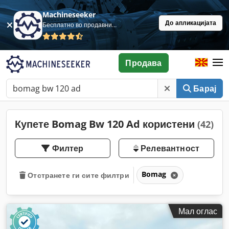
Machineseeker
До апликацијата
Бесплатно во продавница
Продава
Барај
Купете Bomag Bw 120 Ad користени
(42)
Филтер
Релевантност
Bomag
Отстранете ги сите филтри
Мал оглас