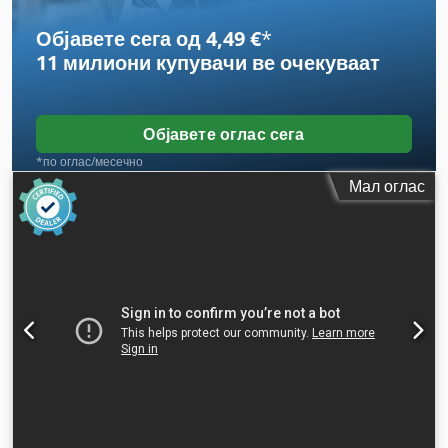
Објавете сега од 4,49 €
*
11 милиони купувачи
ве очекуваат
Објавете оглас сега
*по оглас/месечно
Мал оглас