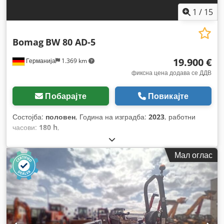
1
/
15
Bomag
BW 80 AD-5
19.900 €
Германија
1.369 km
фиксна цена додава се ДДВ
Побарајте
Повикајте
Состојба:
половен
, Година на изградба:
2023
, работни
часови:
180 h
,
Мал оглас