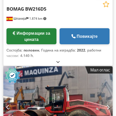
BOMAG
BW216D5
Шпанија
1.874 km
Информации за
Повикајте
цената
Состојба:
половен
, Година на изградба:
2022
, работни
часови:
4.140 h
,
Мал оглас