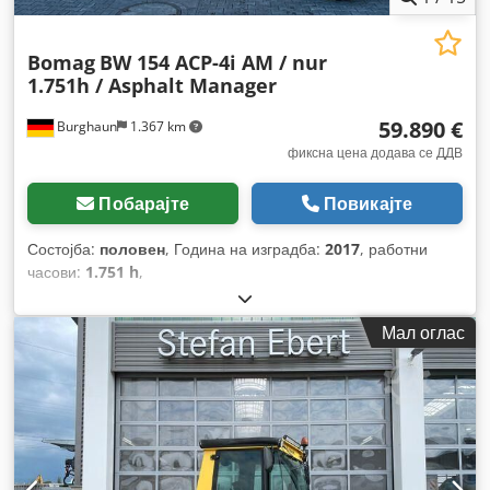
Bomag
BW 154 ACP-4i AM / nur
1.751h / Asphalt Manager
59.890 €
Burghaun
1.367 km
фиксна цена додава се ДДВ
Побарајте
Повикајте
Состојба:
половен
, Година на изградба:
2017
, работни
часови:
1.751 h
,
Мал оглас