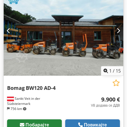
1
/
15
Bomag
BW120 AD-4
9.900 €
Sankt Veit in der
Südsteiermark
VB додава се ДДВ
756 km
Побарајте
Повикајте