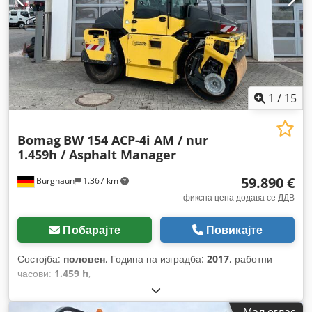
1
/
15
Bomag
BW 154 ACP-4i AM / nur
1.459h / Asphalt Manager
59.890 €
Burghaun
1.367 km
фиксна цена додава се ДДВ
Побарајте
Повикајте
Состојба:
половен
, Година на изградба:
2017
, работни
часови:
1.459 h
,