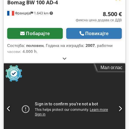
Bomag
BW 100 AD-4
8.500 €
Франција
1.643 km
фиксна цена додава се ДДВ
Побарајте
Повикајте
Состојба:
половен
, Година на изградба:
2007
, работни
часови:
4.000 h
,
Мал оглас