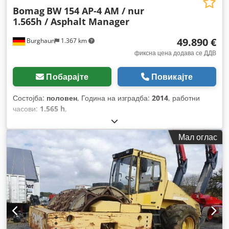
Bomag
BW 154 AP-4 AM / nur
1.565h / Asphalt Manager
49.890 €
Burghaun
1.367 km
фиксна цена додава се ДДВ
Побарајте
Повикајте
Состојба:
половен
, Година на изградба:
2014
, работни
часови:
1.565 h
,
Мал оглас