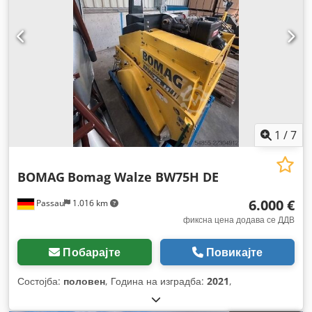
1
/
7
BOMAG
Bomag Walze BW75H DE
6.000 €
Passau
1.016 km
фиксна цена додава се ДДВ
Побарајте
Повикајте
Состојба:
половен
, Година на изградба:
2021
,