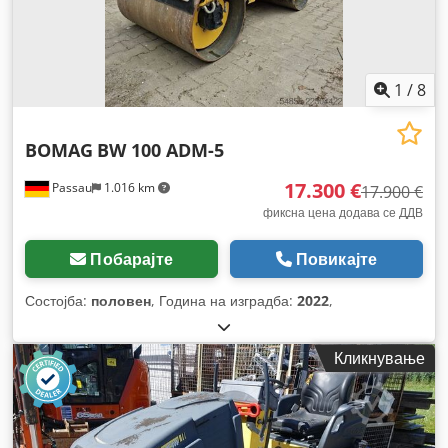
1
/
8
BOMAG
BW 100 ADM-5
17.300 €
Passau
1.016 km
17.900 €
фиксна цена додава се ДДВ
Побарајте
Повикајте
Состојба:
половен
, Година на изградба:
2022
,
Кликнување