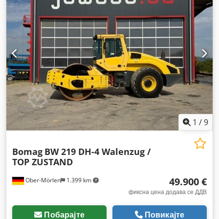
1
/
9
Bomag
BW 219 DH-4 Walenzug /
TOP ZUSTAND
49.900 €
Ober-Mörlen
1.399 km
фиксна цена додава се ДДВ
Побарајте
Повикајте