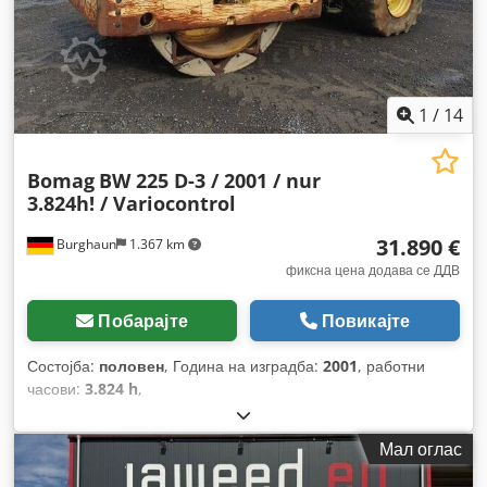
1
/
14
Bomag
BW 225 D-3 / 2001 / nur
3.824h! / Variocontrol
31.890 €
Burghaun
1.367 km
фиксна цена додава се ДДВ
Побарајте
Повикајте
Состојба:
половен
, Година на изградба:
2001
, работни
часови:
3.824 h
,
Мал оглас