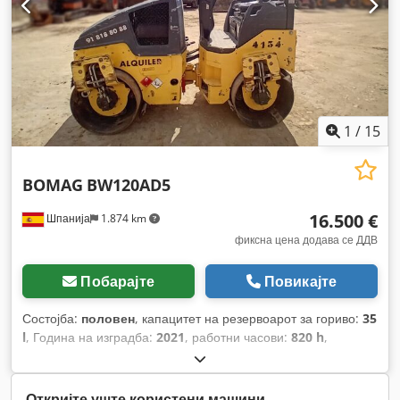
1
/
15
BOMAG
BW120AD5
16.500 €
Шпанија
1.874 km
фиксна цена додава се ДДВ
Побарајте
Повикајте
Состојба:
половен
, капацитет на резервоарот за гориво:
35
l
, Година на изградба:
2021
, работни часови:
820 h
,
Откријте уште користени машини