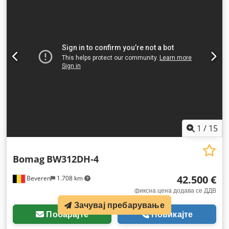
1
/
15
Bomag
BW312DH-4
42.500 €
Beveren
1.708 km
фиксна цена додава се ДДВ
Зачувај пребарување
Побарајте
Повикајте